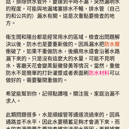
話，排除供水管外，要達到平時不漏，突然漏明水
的程度，可能與地漏堵塞排水不暢，排水管（自己
的和公共的）漏水有關。這是次重點要檢查的地
方。
衛生間和陽台都是經常用水的區域，檢查出問題解
決以後，防水也是要重新做的。因爲漏水把
防水層
衝破了，如果不重做防水，後續用水還會沿著水路
漏下來的。只是沒有這麼大的水量，可能不見明
水，客廳天花會變黑髮黴發黃等情況。當然，重做
防水不是簡單的打針灌漿或者表面刷
防水材料
可以
做好的，需要鑿開重做的。
希望能幫到你，記得點讚哦。關注我，家庭治漏不
求人。
此類問題很多，水是順線管等通道流過來的，因爲
通路並不水平，因此水要積蓄足夠才會滴下來，而
水的來源需要先要排查確定滲漏水原因，再根據實