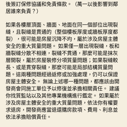
後簽訂保修協議和免責條款。（萬一以後影響到鄰
居誰來負責？）
如果各樓層頂面、牆面、地面在同一個部位出現裂
縫，且裂縫是貫通的（整個樓板厚度或牆板厚度都
裂），很可能是房屋沉降不均，屬於涉及房屋主體
安全的重大質量問題。 如果僅一層出現裂縫，板和
牆裂縫分散不相連，裂縫不貫通，那麼可能是抹灰
層開裂，屬於房屋裝修分項質量問題；如果裂縫較
長、或是貫穿裂縫，那麼可能是局部結構質量問
題。這兩種問題經過返修或加強處理，仍可以保證
房屋主體安全。 無論上述哪一種問題，都應該由開
發商會同施工單位予以修復並承擔相關責任。 建議
你找質監站以及其他專業機構進行鑑定。 如果屬於
涉及房屋主體安全的重大質量問題，依法你有權要
求退房，開發商應當退還購房款項、費用、利息並
依法承擔賠償責任。