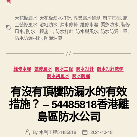
司
天花板漏水
,
天花板漏水打针
,
專業漏水侦测
,
廚房星盤
,
施
工裝修風水
,
浴缸防水
,
漏水修补
,
維修水喉
,
緊急防水
,
裝修
Tags
風水
,
防水工程施工
,
防水打針
,
防水與風水
,
防水防漏工程
,
防水防漏材料
,
防漏油漆
Categories
維修水喉
裝修風水
防水工程
防水打針
防水打針教學
防水與風水
防水防漏
有沒有頂樓防漏水的有效
措施？ – 54485818香港離
島區防水公司
By
水利工程54485818
2021-10-18
Post
Post