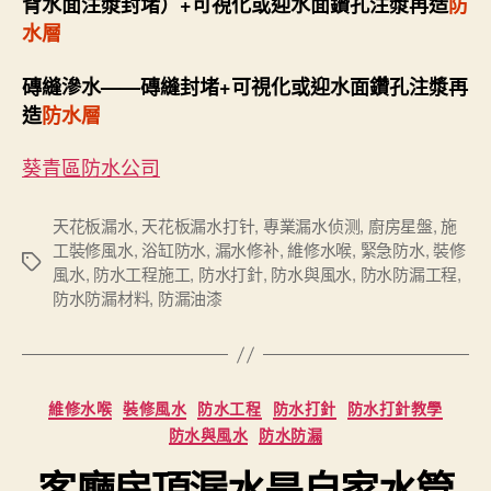
背水面注漿封堵）+可視化或迎水面鑽孔注漿再造
防
水層
磚縫滲水——磚縫封堵+可視化或迎水面鑽孔注漿再
造
防水層
葵青區防水公司
天花板漏水
,
天花板漏水打针
,
專業漏水侦测
,
廚房星盤
,
施
工裝修風水
,
浴缸防水
,
漏水修补
,
維修水喉
,
緊急防水
,
裝修
Tags
風水
,
防水工程施工
,
防水打針
,
防水與風水
,
防水防漏工程
,
防水防漏材料
,
防漏油漆
Categories
維修水喉
裝修風水
防水工程
防水打針
防水打針教學
防水與風水
防水防漏
客廳房頂漏水是自家水管