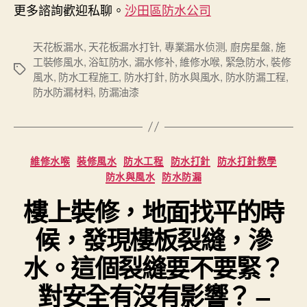
更多諮詢歡迎私聊。
沙田區防水公司
天花板漏水
,
天花板漏水打针
,
專業漏水侦测
,
廚房星盤
,
施
工裝修風水
,
浴缸防水
,
漏水修补
,
維修水喉
,
緊急防水
,
裝修
Tags
風水
,
防水工程施工
,
防水打針
,
防水與風水
,
防水防漏工程
,
防水防漏材料
,
防漏油漆
Categories
維修水喉
裝修風水
防水工程
防水打針
防水打針教學
防水與風水
防水防漏
樓上裝修，地面找平的時
候，發現樓板裂縫，滲
水。這個裂縫要不要緊？
對安全有沒有影響？ –