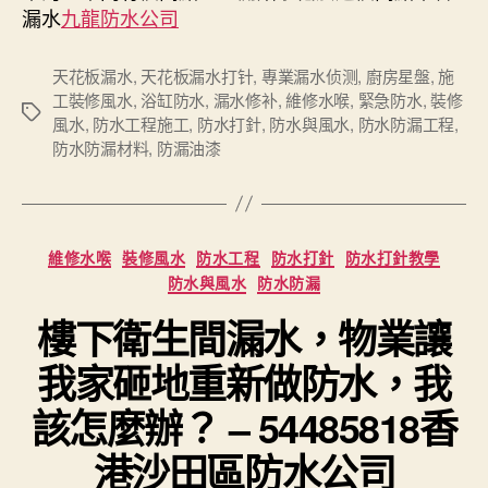
漏水
九龍防水公司
天花板漏水
,
天花板漏水打针
,
專業漏水侦测
,
廚房星盤
,
施
工裝修風水
,
浴缸防水
,
漏水修补
,
維修水喉
,
緊急防水
,
裝修
Tags
風水
,
防水工程施工
,
防水打針
,
防水與風水
,
防水防漏工程
,
防水防漏材料
,
防漏油漆
Categories
維修水喉
裝修風水
防水工程
防水打針
防水打針教學
防水與風水
防水防漏
樓下衛生間漏水，物業讓
我家砸地重新做防水，我
該怎麼辦？ – 54485818香
港沙田區防水公司