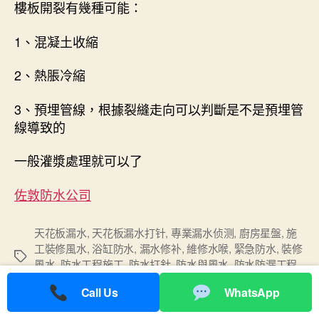
樓板開裂有幾種可能：
1、混凝土收縮
2、熱脹冷縮
3、預埋管線，根據裂縫走向可以判斷是不是預埋管
線導致的
一般灌漿處理就可以了
佐敦防水公司
天花板漏水
,
天花板漏水打针
,
專業漏水侦测
,
廚房星盤
,
施
工裝修風水
,
浴缸防水
,
漏水修补
,
維修水喉
,
緊急防水
,
裝修
Tags
風水
,
防水工程施工
,
防水打針
,
防水與風水
,
防水防漏工程
,
防水防漏材料
,
防漏油漆
Call Us
WhatsApp