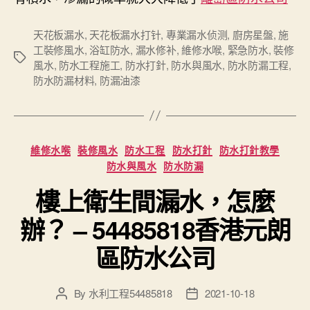
天花板漏水
,
天花板漏水打针
,
專業漏水侦测
,
廚房星盤
,
施
工裝修風水
,
浴缸防水
,
漏水修补
,
維修水喉
,
緊急防水
,
裝修
Tags
風水
,
防水工程施工
,
防水打針
,
防水與風水
,
防水防漏工程
,
防水防漏材料
,
防漏油漆
Categories
維修水喉
裝修風水
防水工程
防水打針
防水打針教學
防水與風水
防水防漏
樓上衛生間漏水，怎麼
辦？ – 54485818香港元朗
區防水公司
By
水利工程54485818
2021-10-18
Post
Post
author
date