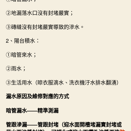
②地漏落水口沒有封堵嚴實；
③磚縫沒有封堵嚴實導致的滲水。
2、陽台積水：
①暗管來水；
②雨水；
③生活用水（晾衣服滴水、洗衣機汙水排水翻湧）
漏水原因及維修對應的方式
暗管漏水——精準測漏
管跟滲漏——管跟封堵（迎水面開槽堵漏寶封堵或