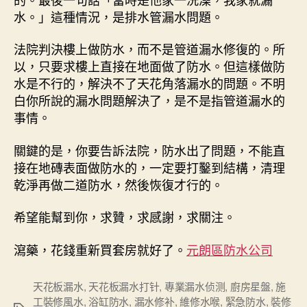
水。」這種情況，是排水管漏水問題。
法院判決樓上做防水，而不是管道漏水修復的。所
以，只要求樓上直接在地面做了防水。但這樣做防
水是不行的，解決不了天花角落漏水的問題。不明
白你所說的漏水問題解決了，是不是指管道漏水的
事情。
關鍵的是，你要告訴法院，防水出了問題，不能直
接在地磚表面做防水的，一定要打鑿到結構，清理
乾淨再做二道防水，然後恢復才行的。
希望能幫到你，求贊，求感謝，求關注。
瀉藥，花錢重新買套房就好了。
元朗區防水公司
天花板漏水
,
天花板漏水打针
,
專業漏水侦测
,
廚房星盤
,
施
工裝修風水
,
浴缸防水
,
漏水修补
,
維修水喉
,
緊急防水
,
裝修