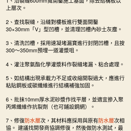
1、沿裂縫600mm寬開鑿施工基面，除去結構板以
上層次。
2、查找裂縫，沿縫對樓板進行雙面開鑿
30×30mm「V」型凹槽，並清理凹槽內砂土灰塵。
3、清洗凹槽，採用速凝堵漏寶進行封閉凹槽，且按
300～350mm預埋一道灌漿咀。
4、灌注聚氨酯化學灌漿料作裂縫堵漏、粘合處理。
5、如結構出現承載力不足或收縮開裂過大，應進行
粘貼鋼板或碳纖維進行結構補強加固。
6、批抹10mm厚水泥砂漿作找平層，並適宜摻入聚
丙烯纖維作抗裂劑（也可鋪設鋼網）。
7、修復
防水層
次，其材料應採用與原有
防水層
次相
協。 建議找開發商協調修復，然後做防水測試，最