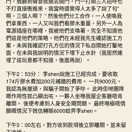
門，我聽到聲音就過去開門，門一打開三人招呼也
不打直接衝進來，我當時還覺得人太多了說了句”
啊，三個人啊？ ” 然後他們分工合作，一人使喚我
們拿東西，一人又叫我們看膠水重量，另外一人為
電源插座在哪裡，我被他們支喚著，完全不知道他
們這是他們的策略，他們在未經我先生確認施工方
案，未與我確認打孔方位的情況下私自開始打鑿地
面，在未與我說明的情況下埋下止水針（我居然連
埋了這玩意都不知道，後面再說）。
下午2：53分： 李shen說施工已經完成，要收取
174斤膠水費加200元補牆的費用。 一共9000元，
我認為無厘頭，與騙子開始了爭吵。 此時佢哋團隊
嘅作用性就凸顯出咗，一夥人坐喺我屋企客廳唔肯
離開。 後便考慮到人身安全嘅問題。 最終喺極唔情
願嘅情況下微信轉賬6000蚊畀李shen。
下午3：00左右，對方收到款項後立即離開，並未留
下收據。