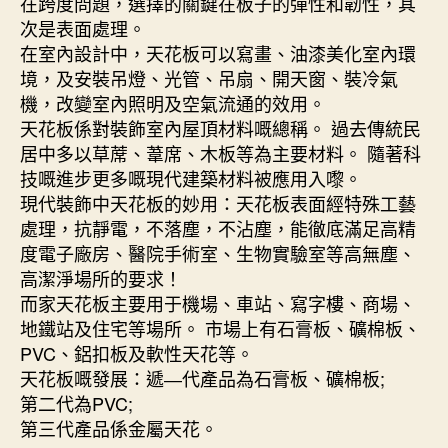
在跨度問題，選擇的關鍵在板子的彈性和韌性，其
次是表面處理。
在室內設計中，天花板可以寫畫、油漆美化室內環
境，及安裝吊燈、光管、吊扇、開天窗、裝冷氣
機，改變室內照明及空氣流通的效用。
天花板係對裝飾室內屋頂材料嘅總稱。 過去傳統民
居中多以草蓆、葦席、木板等為主要材料。 隨著科
技嘅進步更多嘅現代建築材料被應用入嚟。
現代裝飾中天花板的妙用：天花板表面經特殊工藝
處理，抗靜電，不落塵，不沾塵，能徹底滿足高精
度電子廠房、醫院手術室、生物實驗室等高無塵、
高潔淨場所的要求！
而家天花板主要用于機場、車站、寫字樓、商場、
地鐵站及住宅等場所。 市場上有石膏板、礦棉板、
PVC、鋁扣板及軟性天花等。
天花板嘅發展：遞―代產品為石膏板、礦棉板;
第二代為PVC;
第三代產品係金屬天花。