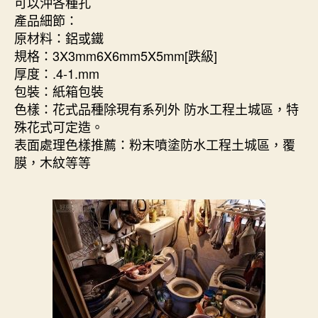
可以沖各種孔
產品細節：
原材料：鋁或鐵
規格：3X3mm6X6mm5X5mm[跌級]
厚度：.4-1.mm
包裝：紙箱包裝
色樣：花式品種除現有系列外 防水工程土城區，特
殊花式可定造。
表面處理色樣推薦：粉末噴塗防水工程土城區，覆
膜，木紋等等