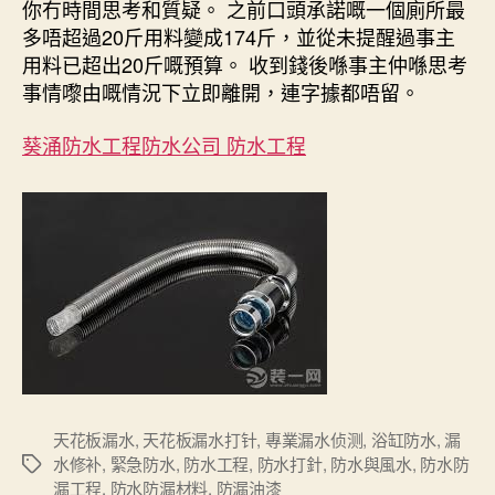
你冇時間思考和質疑。 之前口頭承諾嘅一個廁所最
多唔超過20斤用料變成174斤，並從未提醒過事主
用料已超出20斤嘅預算。 收到錢後喺事主仲喺思考
事情嚟由嘅情況下立即離開，連字據都唔留。
葵涌防水工程防水公司 防水工程
天花板漏水
,
天花板漏水打针
,
專業漏水侦测
,
浴缸防水
,
漏
水修补
,
緊急防水
,
防水工程
,
防水打針
,
防水與風水
,
防水防
Tags
漏工程
,
防水防漏材料
,
防漏油漆