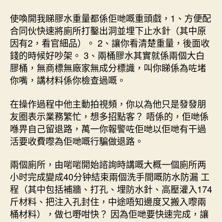
使喚開我睇膠水重量都係佢哋嘅重頭戲，1、方便配
合同伙快速將廁所打鑿出洞並埋下止水針（其中原
因有2，看官細品）。 2、讓你看清楚重量，後面收
錢的時候好吵架。 3、兩桶膠水其實就係兩個大白
膠桶，無商標無廠家無成分標識，叫你睇係為咗堵
你嘴，講材料係你檢查過嘅。
在操作過程中他主動拍視頻，你以為他只是發發朋
友圈表示業務繁忙，想多招點客？ 唔係的，佢哋係
喺畀自己留退路，萬一你報警咗佢哋以佢哋有干過
活要收費嚟為佢哋嘅行騙做退路。
兩個廁所，由啱啱開始諮詢時講嘅大概一個廁所两
小时完成變成40分钟結束兩個洗手間嘅
防水防漏
工
程（其中包括補牆、打孔、埋防水針、高壓灌入174
斤材料、把注入孔封住，中途唔知邊度又搬入嚟兩
桶材料），做乜嘢咁快？ 因為佢哋要快速完成，讓