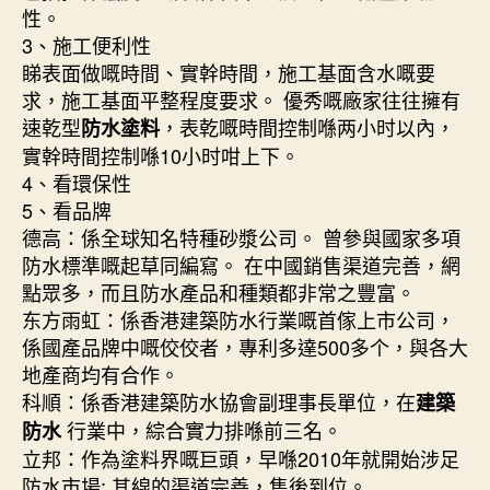
性。
3、施工便利性
睇表面做嘅時間、實幹時間，施工基面含水嘅要
求，施工基面平整程度要求。 優秀嘅廠家往往擁有
速乾型
，表乾嘅時間控制喺两小时以內，
防水塗料
實幹時間控制喺10小时咁上下。
4、看環保性
5、看品牌
德高：係全球知名特種砂漿公司。 曾參與國家多項
防水標準嘅起草同編寫。 在中國銷售渠道完善，網
點眾多，而且防水產品和種類都非常之豐富。
东方雨虹：係香港建築防水行業嘅首傢上市公司，
係國產品牌中嘅佼佼者，專利多達500多个，與各大
地產商均有合作。
科順：係香港建築防水協會副理事長單位，在
建築
行業中，綜合實力排喺前三名。
防水
立邦：作為塗料界嘅巨頭，早喺2010年就開始涉足
防水市場; 其線的渠道完善，售後到位。