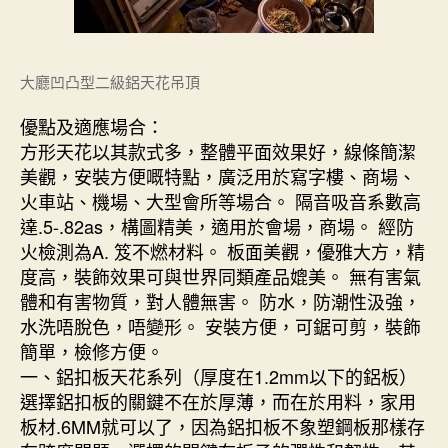
大廳凹凸型二級鋁天花吊頂
優點及適應場合：
方形天花以其款式多，整體平面效果好，線條簡潔
美觀，安裝方便嘅特點，廣泛用於寫字樓、商場、
火車站、機場、大型會所等場合。 隔音吸音系數高
達.5-.82as，構圖精美，適用於會場，商場。 經防
火檢測為A. 笈不燃材料。 板面美觀，優雅大方，精
度高，裝飾效果可與世界同類產品媲美。 無有害氣
體和有害物質，對人體無害。 防水，防潮性汲強，
水洗唔脫色，唔變形。 安裝方便，可鋸可剪，裝飾
簡單，檢修方便。
一、鋁扣板天花系列（厚度在1.2mm以下的鋁板）
選擇鋁扣板的關鍵不在於厚薄，而在於用料，家用
板材.6MM就可以了，因為鋁扣板不象塑鋼板那樣存