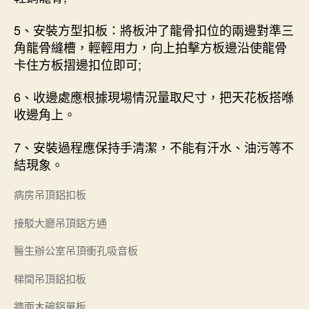
5、安裝方型扣板：將板沖了龍骨扣位的兩邊對準三
角龍骨縫槽，輕輕用力，向上拍擊方板邊沿使龍骨
卡住方板摺邊扣位即可;
6、收邊處應根據現場情況量取尺寸，把天花板搭喺
收邊角上。
7、安裝過程應保持手清潔，不能有汗水、油污等不
結現象。
病房吊頂鋁扣板
接駁大廳吊頂鋁方通
醫生辦公室吊頂衝孔吸音板
梯間吊頂鋁扣板
牆面木碗鋁單板