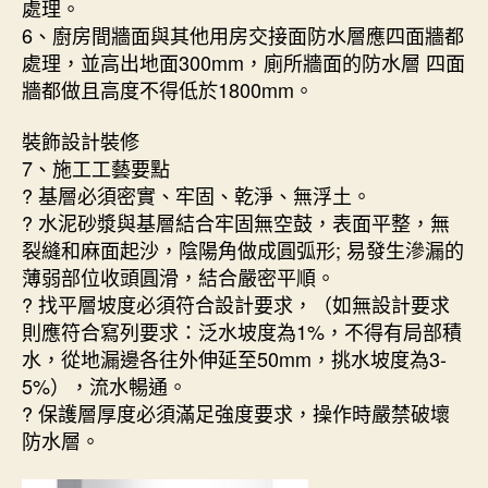
處理。
6、廚房間牆面與其他用房交接面防水層應四面牆都
處理，並高出地面300mm，廁所牆面的防水層 四面
牆都做且高度不得低於1800mm。
裝飾設計裝修
7、施工工藝要點
? 基層必須密實、牢固、乾淨、無浮土。
? 水泥砂漿與基層結合牢固無空鼓，表面平整，無
裂縫和麻面起沙，陰陽角做成圓弧形; 易發生滲漏的
薄弱部位收頭圓滑，結合嚴密平順。
? 找平層坡度必須符合設計要求，（如無設計要求
則應符合寫列要求：泛水坡度為1%，不得有局部積
水，從地漏邊各往外伸延至50mm，挑水坡度為3-
5%），流水暢通。
? 保護層厚度必須滿足強度要求，操作時嚴禁破壞
防水層。