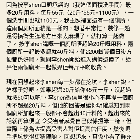
因為按李shen口頭承諾的（我這個面積洗手間）最
多20斤用料，每斤55元（20斤*55元=1100元），一
個洗手間也就1100元，我主臥裡面還有一個廁所，
這兩個廁所面積是一樣的，想著平常忙，裝修一趟
還得搞衛生騰地方出來太麻煩了，就打算一起做
了。 按李shen講嘅一個廁所唔超過20斤嘅用料，兩
個廁所一起最多都就40斤料，使2200蚊買個日後方
便都係好嘅，就同李shen開始進入講價還價了，話
畀佢兩個廁所一起做畀佢每斤平啲收費。
現在回想起來李shen每一步都在挖坑，李shen說，”
這樣子好吧，如果超過30斤給你45元一斤，沒超過
就按50可以吧”，李shen微信里很小心不再提一個廁
所不超過20斤料，但他的回答是讓你明確感知到兩
個廁所加起來一般都不會超出40斤料的，超出來的
話就再算便宜 令受害者感覺自己似係搵笨一樣，但
實際上係為咗提高受害人對佢提高信任度，然後順
手把坑挖得更穩陣啲。 回想起來，真係小看了群充