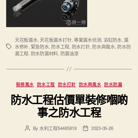
天花板漏水
,
天花板漏水打针
,
專業漏水侦测
,
浴缸防水
,
漏
水修补
,
緊急防水
,
防水工程
,
防水打針
,
防水與風水
,
防水防
Tags
漏工程
,
防水防漏材料
,
防漏油漆
Categories
裝修風水
防水工程
防水打針
防水與風水
防水防漏
防水工程估價單裝修嗰啲
事之防水工程
By
水利工程54485818
2023-05-26
Post
Post
author
date