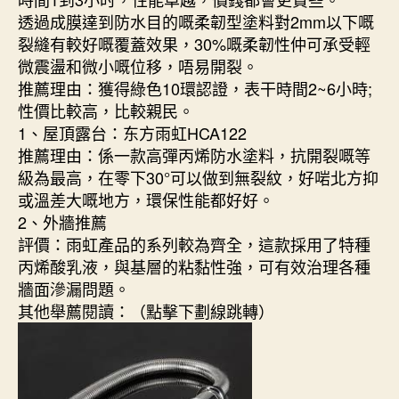
透過成膜達到防水目的嘅柔韌型塗料對2mm以下嘅
裂縫有較好嘅覆蓋效果，30%嘅柔韌性仲可承受輕
微震盪和微小嘅位移，唔易開裂。
推薦理由：獲得綠色10環認證，表干時間2~6小時;
性價比較高，比較親民。
1、屋頂露台：东方雨虹HCA122
推薦理由：係一款高彈丙烯防水塗料，抗開裂嘅等
級為最高，在零下30°可以做到無裂紋，好啱北方抑
或溫差大嘅地方，環保性能都好好。
2、外牆推薦
評價：雨虹產品的系列較為齊全，這款採用了特種
丙烯酸乳液，與基層的粘黏性強，可有效治理各種
牆面滲漏問題。
其他舉薦閱讀：（點擊下劃線跳轉）