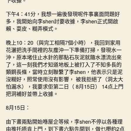
下午4：41分，我想一遍後發現呢件事裏面問題好
多，我開始向李shen討要收據，李shen正式開啟
賴、耍皮、糊弄模式。
晚上10：20（與完工相隔7個小時），我回到家用
花灑把洗手間裡的灰塵沖一下準備打掃，發現水一
沖，原本堵住止水針的那點石灰泥就隨水漂流出來
了，這一刻我們才知道地板上被打入了不知多長的
類鋼長條，當時立刻聯繫了李shen，他表示只是泥
沒糊好，照常使用沒有影響， 被我拒絕了（洞太大
怕漏水），我要求佢第二日（ 8月15日） 14点上門
把洞補好並帶上收據。
8月15日：
由下晝兩點開始喺屋企等候，李shen不停以各種理
由推托唔肯上門，到下晝六點先開到，做乜嘢約2点