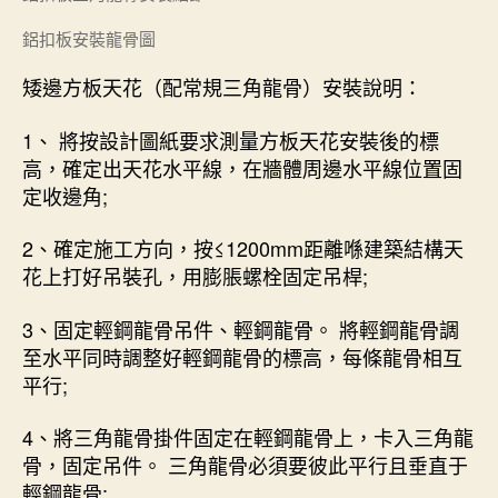
鋁扣板安裝龍骨圖
矮邊方板天花（配常規三角龍骨）安裝說明：
1、 將按設計圖紙要求測量方板天花安裝後的標
高，確定出天花水平線，在牆體周邊水平線位置固
定收邊角;
2、確定施工方向，按≤1200mm距離喺建築結構天
花上打好吊裝孔，用膨脹螺栓固定吊桿;
3、固定輕鋼龍骨吊件、輕鋼龍骨。 將輕鋼龍骨調
至水平同時調整好輕鋼龍骨的標高，每條龍骨相互
平行;
4、將三角龍骨掛件固定在輕鋼龍骨上，卡入三角龍
骨，固定吊件。 三角龍骨必須要彼此平行且垂直于
輕鋼龍骨;