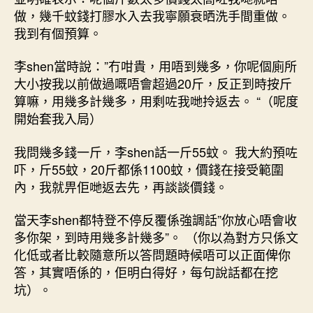
做，幾千蚊錢打膠水入去我寧願衰晒洗手間重做。
我到有個預算。
李shen當時說：”冇咁貴，用唔到幾多，你呢個廁所
大小按我以前做過嘅唔會超過20斤，反正到時按斤
算嘛，用幾多計幾多，用剩咗我哋拎返去。 “（呢度
開始套我入局）
我問幾多錢一斤，李shen話一斤55蚊。 我大約預咗
吓，斤55蚊，20斤都係1100蚊，價錢在接受範圍
內，我就畀佢哋返去先，再談談價錢。
當天李shen都特登不停反覆係強調話”你放心唔會收
多你架，到時用幾多計幾多”。 （你以為對方只係文
化低或者比較隨意所以答問題時候唔可以正面俾你
答，其實唔係的，佢明白得好，每句說話都在挖
坑）。