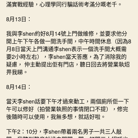
滿實戰經驗，心理學同行騙話術考滿分嘅老千。
8月13日：
我與李shen約好8月14號上門做維修，並要求他分
開上午下午各做一間洗手間，中午時間休息（因為8
月8日當天上門溝通李shen表示一個洗手間大概需
要2小時左右），李shen當天答應，為了消除我的
疑慮， 仲主動提出佢有門店，聽日回去將營業執炤
畀我睇。
8月14日：
當天李shen話要下午才過來動工，兩個廁所佢一下
午可以修好（拍營業執照的事情閉口不提），修完
後隨時可以使用，我無多想，就話好啦。
下午2：10分，李shen帶着兩名男子一共三人敲