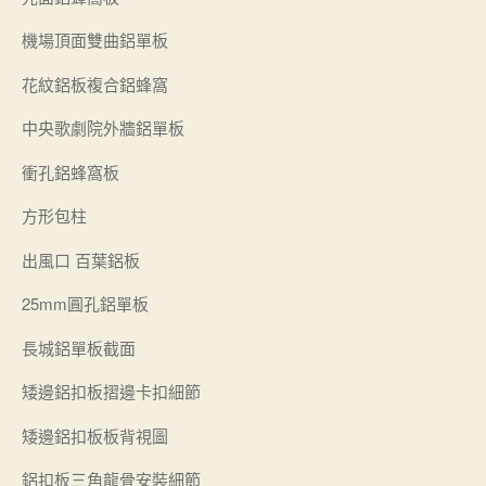
機場頂面雙曲鋁單板
花紋鋁板複合鋁蜂窩
中央歌劇院外牆鋁單板
衝孔鋁蜂窩板
方形包柱
出風口 百葉鋁板
25mm圓孔鋁單板
長城鋁單板截面
矮邊鋁扣板摺邊卡扣細節
矮邊鋁扣板板背視圖
鋁扣板三角龍骨安裝細節