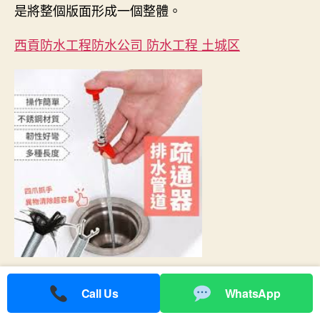
是將整個版面形成一個整體。
西貢防水工程防水公司 防水工程 土城区
天花板漏水
,
天花板漏水打针
,
專業漏水侦测
,
浴缸防水
,
漏
Call Us
WhatsApp
水修补
,
緊急防水
,
防水工程
,
防水打針
,
防水與風水
,
防水防
Tags
漏工程
,
防水防漏材料
,
防漏油漆