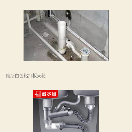
廁所白色鋁扣板天花