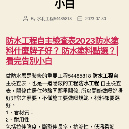
小白
By
水利工程54485818
2023-07-30
Post
Post
author
date
防水工程自主檢查表2023防水塗
料什麼牌子好？ 防水塗料點選？|
看完告別小白
做防水層是裝修的重要工程54485818
自
防水工程
主檢查表，也是一道隱蔽的工程
自主檢查
防水工程
表，關係住居住體驗同鄰里關係; 所以開始做嘅好唔
好非常之緊要，不僅施工要做嘅規範，材料都要選
好。
1、看材質：
2、耐用性
包括拉伸強度，斷裂伸長率，抗滲性，低溫柔韌