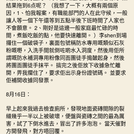
結果拖到6点呢？ （我想了一下，大概有兩個原
因，1、怕我報案，有職能部門的人在此守候，一般
讓人等一個下午還等到五點半後下班時間了人家也
不會願意。 2、剛好是這邊一般家庭最忙碌的時
間，煮飯吃飯的點，他要快速離開。 ）李shen到場
攞住一個破袋子，裏面包號稱防水專用嘅類似石灰
粉嘅嘢，入洗手間就倒咗啲水入洞度，然後用佢所
謂嘅防水補洞專用粉像同靣團徒手搗皷起身，然後
將團靣團徒手抹平。 搞完之後佢放下收據急忙離
開，畀我攔住了，要求佢出示身份證號碼。 並要求
佢補開收據同發票。
8月16日：
早上起來我過去檢查廁所，發現地面瓷磚間隙的裂
縫幾乎一半以上被破壞，便盤與瓷磚之間的最為厲
害，試了下倒水進去，冒出了許多泡泡。 當天催對
方開發飛，對方唔回覆。