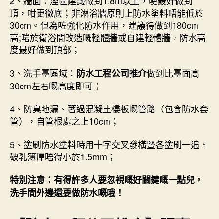
2、牆面：溼區建議做到1.8m以上，哽最好做到
頂，咁更徹底；非淋浴牆原則上防水塗料唔能低於
30cm。但為咗強化防水作用，建議得做到180cm
高;啱於衛浴間改造嘅輕體牆或自建輕體牆，防水高
度最好做到頂部；
3、洗手臺區域：
做到比臺面高
防水工程公司推介
30cm左右嘅高度即可；
4、防臭地漏、著過混凝土樓板嘅管路（包含防水套
管），自管根處之上10cm；
5、塗刷防水塗料時用十字交叉發橫豎各塗刷一遍，
破乳薄厚唔得小於1.5mm；
特別注意：有得許多人要忽視嘅好關鍵嘅一點兒，
洗手間外邊還要做防水嘅哦！