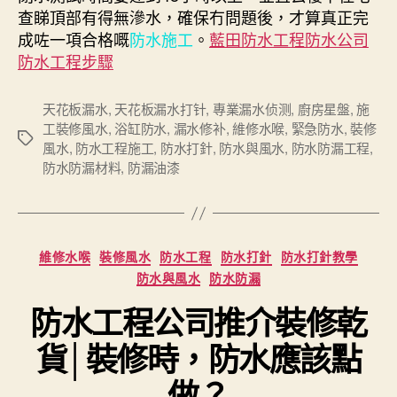
查睇頂部有得無滲水，確保冇問題後，才算真正完
成咗一項合格嘅
防水施工
。
藍田防水工程防水公司
防水工程步驟
天花板漏水
,
天花板漏水打针
,
專業漏水侦测
,
廚房星盤
,
施
工裝修風水
,
浴缸防水
,
漏水修补
,
維修水喉
,
緊急防水
,
裝修
Tags
風水
,
防水工程施工
,
防水打針
,
防水與風水
,
防水防漏工程
,
防水防漏材料
,
防漏油漆
Categories
維修水喉
裝修風水
防水工程
防水打針
防水打針教學
防水與風水
防水防漏
防水工程公司推介裝修乾
貨│裝修時，防水應該點
做？