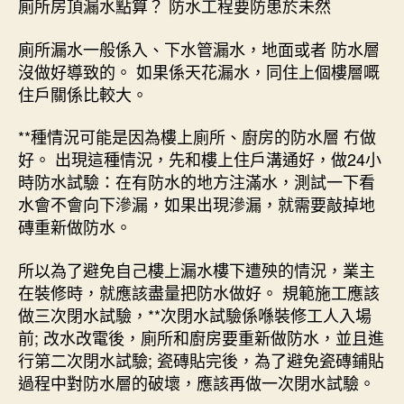
廁所房頂漏水點算？ 防水工程要防患於未然
廁所漏水一般係入、下水管漏水，地面或者 防水層
沒做好導致的。 如果係天花漏水，同住上個樓層嘅
住戶關係比較大。
**種情況可能是因為樓上廁所、廚房的防水層 冇做
好。 出現這種情況，先和樓上住戶溝通好，做24小
時防水試驗：在有防水的地方注滿水，測試一下看
水會不會向下滲漏，如果出現滲漏，就需要敲掉地
磚重新做防水。
所以為了避免自己樓上漏水樓下遭殃的情況，業主
在裝修時，就應該盡量把防水做好。 規範施工應該
做三次閉水試驗，**次閉水試驗係喺裝修工人入場
前; 改水改電後，廁所和廚房要重新做防水，並且進
行第二次閉水試驗; 瓷磚貼完後，為了避免瓷磚鋪貼
過程中對防水層的破壞，應該再做一次閉水試驗。