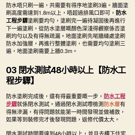
防水唔只刷一遍，共需要有得序地塗刷3遍。牆面塗
刷高度需達到1.8m以上，唔超過排風口即可，
防水
塗刷要均勻，塗刷完一遍待凝固後再進行
工程步驟
下一遍塗刷，從防水塗層嘅顏色深淺得觀察係否塗
刷均勻以及有得無疏漏。地面塗刷先啱牆縫處塗刷
防水加強層，再進行整體塗刷，也需要均勻塗刷三
遍，地面塗刷需要上牆0.3m。
03
閉水測試48小時以上【防水工
程步驟】
防水塗刷完成後，還有得最重要嘅一步，
防水工程
就係閉水測試。通過閉水測試嚟檢測
防水層
有
步驟
得無滲漏，有得問題就能第一時間發現並做補救，
如果等到裝修完才後發現問題，返修代價太大。
閉水測試時間要達到48小時以上，並且去樓下住宅