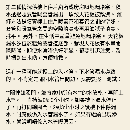
第二種情況係樓上住戶廁所或廚房嘅地漏堵塞，積
水透過暖氣管嘅套管漏出，導致天花板被蹼濕。 維
修方法是填實樓上住戶暖氣管和套管之間的空隙，
套管和暖氣管之間的空隙填實後再用油膩子填實、
抹平。 另外，在生活中盡量避免地漏堵塞。 天花板
漏水多位於牆角或管道底部，發現天花板有水暈開
嘅時候，即便水漬唔係好明显，都要引起注意，及
時搵到出水啲，方便補救。
還有一種可能就樓上的入水管、下水管漏水導致
的。 不肯定是哪個水管出問題，就需要逐一測試：
**關掉總閥門，並將家中所有水**的水放乾，再關上
水**。 一直持續2到3个小时，如果樓下漏水停止
了，再打開總閥門，2到3个小时之後樓下仲係漏
水，咁應該係入水管漏水了。 如果冇繼續出現滲
水，就說明唔係入水管嘅原因。