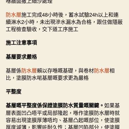
喺牆面撒上細沙處理
防水層
施工完成48小時後，蓄水試驗24h以上和連
續淋水2小時，未出現滲水漏水為合格，跟住做隱蔽
工程檢查驗收，交下道工序施工
施工注意事項
基層要求嚴格
基層係
防水層
賴以存喺嘅基礎，與卷材
防水層
相
比，塗膜防水啱基層嘅要求更為嚴格
平整度
如果基
基層嘅平整度係保證塗膜防水質量嘅關鍵。
層表面凹凸唔平或局部隆起，喺作塗膜防水層時就
容易出現塗膜厚薄唔均、基層凸起嘅部位，使塗膜
厚度減薄，影響咗耐久性；基層凹陷部分，使塗膜