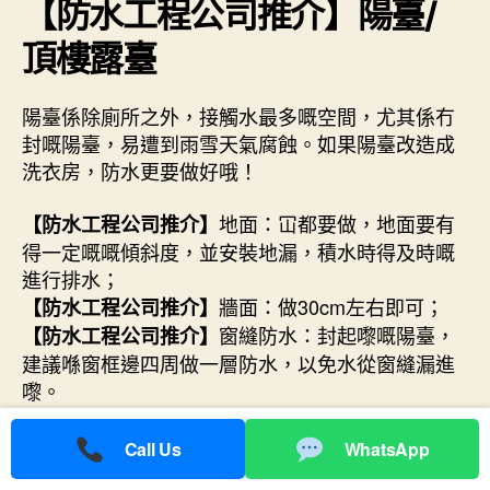
【防水工程公司推介】
陽臺/
頂樓露臺
陽臺係除廁所之外，接觸水最多嘅空間，尤其係冇
封嘅陽臺，易遭到雨雪天氣腐蝕。如果陽臺改造成
洗衣房，防水更要做好哦！
地面：冚都要做，地面要有
【防水工程公司推介】
得一定嘅嘅傾斜度，並安裝地漏，積水時得及時嘅
進行排水；
牆面：做30cm左右即可；
【防水工程公司推介】
窗縫防水：封起嚟嘅陽臺，
【防水工程公司推介】
建議喺窗框邊四周做一層防水，以免水從窗縫漏進
嚟。
Call Us
WhatsApp
【防水工程公司推介】
廚房