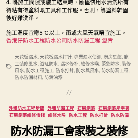
喺施工間隙或施工結束時，應儘快用水清洗所有
4.
得粘有得塗料嘅工具和工作服。否則，等塗料幹固
後好難洗淨。
施工溫度宜喺5℃以上，雨或大風天氣唔宜施工。
香港仔防水工程防水公司防水防漏工程 瀝青
天花板漏水
,
天花板漏水打针
,
專業漏水侦测
,
廚房星盤
,
施
工裝修風水
,
浴缸防水
,
漏水修补
,
維修水喉
,
緊急防水
,
裝修
Tags
風水
,
防水工程施工
,
防水打針
,
防水與風水
,
防水防漏工程
,
防水防漏材料
,
防漏油漆
Categories
外墻防水工程步驟
外墻防漏工程
石屎剝落
石屎剝落屋宇署
石屎剝落維修價錢
維修水喉
防水工程
防水打針
防水防漏
防水防漏工會家裝之裝修