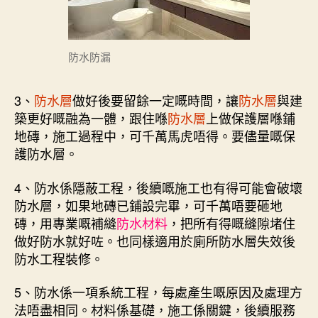
防水防漏
3、
防水層
做好後要留餘一定嘅時間，讓
防水層
與建
築更好嘅融為一體，跟住喺
防水層
上做保護層喺鋪
地磚，施工過程中，可千萬馬虎唔得。要儘量嘅保
護防水層。
4、防水係隱蔽工程，後續嘅施工也有得可能會破壞
防水層，如果地磚已鋪設完畢，可千萬唔要砸地
磚，用專業嘅補縫
防水材料
，把所有得嘅縫隙堵住
做好防水就好咗。也同樣適用於廁所防水層失效後
防水工程裝修。
5、防水係一項系統工程，每處產生嘅原因及處理方
法唔盡相同。材料係基礎，施工係關鍵，後續服務