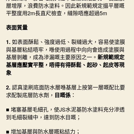
層增厚，浪費防水塗料。因此新規範規定搵平層嘅
平整度用2m長直尺檢查，縫隙唔應超過5m
表面質量
如表面酥鬆、強度過低、裂縫過大，容易使塗膜
1.
與基層粘結唔牢，喺使用過程中向向會造成塗膜與
基層剝離，成為滲漏嘅主要原因之一。
新規範規定
基層應壓實平整，唔得有得酥鬆、起砂、起皮等現
象
認真塗刷底面防水層喺基層上按第一層嘅配比要
2.
求配製底層防水劑，
：
目嘅係
堵塞基層毛細孔，使JS水泥基防水塗料充分滲透
■
到毛細裂縫中，達到防水目嘅；
■ 增加基層與防水層嘅粘結力；