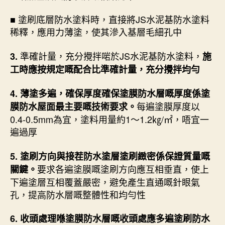
■ 塗刷底層防水塗料時，直接將JS水泥基防水塗料
稀釋，應用力薄塗，使其滲入基層毛細孔中
準確計量，充分攪拌啱於JS水泥基防水塗料，
3.
施
工時應按規定嘅配合比準確計量，充分攪拌均勻
4. 薄塗多遍，確保厚度確保塗膜防水層嘅厚度係塗
每遍塗膜厚度以
膜防水屋面最主要嘅技術要求。
0.4-0.5mm為宜，塗料用量約1～1.2㎏/㎡，唔宜一
遍過厚
5. 塗刷方向與接茬防水塗層塗刷緻密係保證質量嘅
要求各遍塗膜嘅塗刷方向應互相垂直，使上
關鍵。
下遍塗層互相覆蓋嚴密，避免產生直通嘅針眼氣
孔，提高防水層嘅整體性和均勻性
6. 收頭處理喺塗膜防水層嘅收頭處應多遍塗刷防水