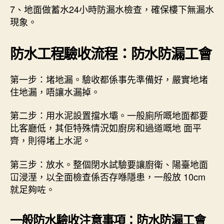
7、地面做蓄水24小時防漏水檢查，確保樓下無漏水
現象。
防水工程驗收流程：防水防漏工會
第一步：堵地漏。驗收都係事先準備好，嚴實地堵
住地漏，唔讓水漏掉。
第二步：用水泥設置擋水壩。一般廁所嘅地面都要
比客廳低，其佢特殊情況如廚房和過道嘅地 面平
齊，則得堵上水泥。
第三步：放水。整個閉水試驗要讓廚衛、陽臺地面
冚浸溼，以全面檢查係否存喺隱患，一般放 10cm
就足夠咗。
一般防水驗收注意事項：防水防漏工會