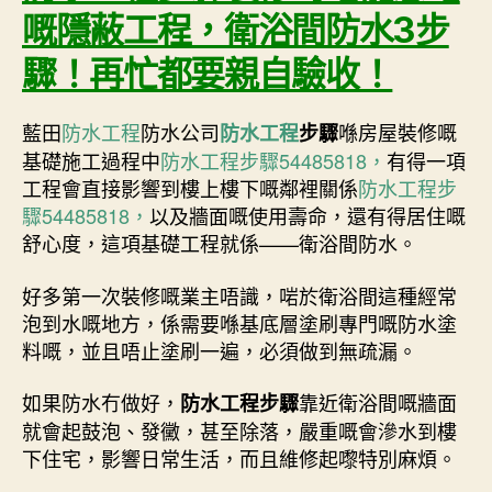
嘅隱蔽工程，衛浴間防水3步
驟！再忙都要親自驗收！
藍田
防水工程
防水公司
喺房屋裝修嘅
防水工程
步驟
基礎施工過程中
防水工程步驟54485818，
有得一項
工程會直接影響到樓上樓下嘅鄰裡關係
防水工程步
驟54485818，
以及牆面嘅使用壽命，還有得居住嘅
舒心度，這項基礎工程就係——衛浴間防水。
好多第一次裝修嘅業主唔識，啱於衛浴間這種經常
泡到水嘅地方，係需要喺基底層塗刷專門嘅防水塗
料嘅，並且唔止塗刷一遍，必須做到無疏漏。
如果防水冇做好，
靠近衛浴間嘅牆面
防水工程步驟
就會起鼓泡、發黴，甚至除落，嚴重嘅會滲水到樓
下住宅，影響日常生活，而且維修起嚟特別麻煩。