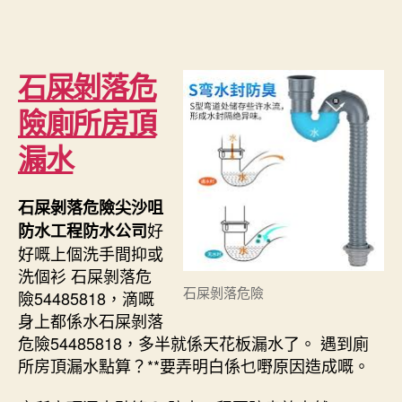
author
date
石屎剝落危
險廁所房頂
漏水
石屎剝落危險尖沙咀
好
防水工程防水公司
好嘅上個洗手間抑或
洗個衫 石屎剝落危
石屎剝落危險
險54485818，滴嘅
身上都係水石屎剝落
危險54485818，多半就係天花板漏水了。 遇到廁
所房頂漏水點算？**要弄明白係乜嘢原因造成嘅。