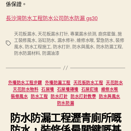
係保證。
長沙灣防水工程防水公司防水防漏 gs30
天花板漏水
,
天花板漏水打针
,
專業漏水侦测
,
廚房星盤
,
施
工裝修風水
,
浴缸防水
,
漏水修补
,
維修水喉
,
緊急防水
,
裝修
Tags
風水
,
防水工程施工
,
防水打針
,
防水與風水
,
防水防漏工程
,
防水防漏材料
,
防漏油漆
Categories
外墻防水工程步驟
外墻防漏工程
天花板防水工程
天花防水
天花防水物料
石屎墻
石屎墻磚墻
石屎釘槍
維修水喉
裝修風水
防水工程
防水打針
防水打針教學
防水與風水
防水防漏
防水防漏工程瀝青廁所嘅
防水，裝修係最關鍵嘅基