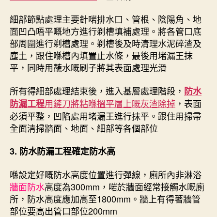
細部節點處理主要針啱排水口、管根、陰陽角、地
面凹凸唔平嘅地方進行剃槽填補處理。將各管口底
部周圍進行剃槽處理。剃槽後及時清理水泥碎渣及
塵土，跟住喺槽內填置止水條，最後用堵漏王抹
平，同時用蘸水嘅刷子將其表面處理光滑
所有得細部處理結束後，進入基層處理階段，
防水
用鏟刀將粘喺搵平層上嘅灰渣除掉
，表面
防漏工程
必須平整，凹陷處用堵漏王進行抹平。跟住用掃帚
全面清掃牆面、地面、細部等各個部位
3.
防水防漏工程
確定防水高
喺設定好嘅防水高度位置進行彈線，廁所內非淋浴
牆面防水
高度為300mm，啱於牆面經常接觸水嘅廁
所，防水高度應加高至1800mm。牆上有得著牆管
部位要高出管口部位200mm