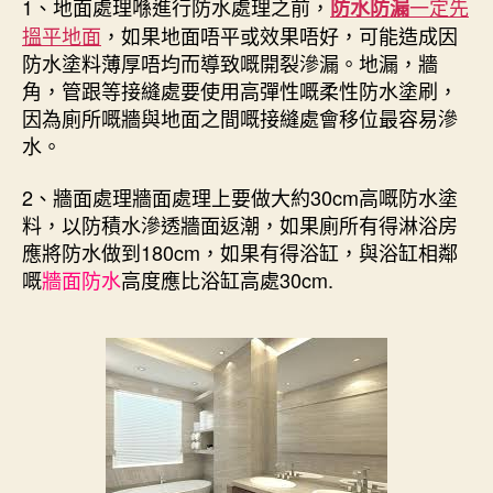
1、地面處理喺進行防水處理之前，
一定先
防水防漏
搵平地面
，如果地面唔平或效果唔好，可能造成因
防水塗料薄厚唔均而導致嘅開裂滲漏。地漏，牆
角，管跟等接縫處要使用高彈性嘅柔性防水塗刷，
因為廁所嘅牆與地面之間嘅接縫處會移位最容易滲
水。
2、牆面處理牆面處理上要做大約30cm高嘅防水塗
料，以防積水滲透牆面返潮，如果廁所有得淋浴房
應將防水做到180cm，如果有得浴缸，與浴缸相鄰
嘅
牆面防水
高度應比浴缸高處30cm.