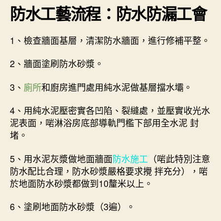
防水工藝流程：防水防漏工會
1、檢查牆面基層，清潔防水牆面，進行修補平整。
2、牆面塗刷防水砂漿。
3、
廁所
和廚房進門處用純水泥做基層擋水壩。
4、用純水泥壓密實各凹陷、裂縫處，並壓實收光水
泥表面，啱淋浴房底部導軌門檻下部用全水泥 封
堵。
5、用水泥灰漿做地面牆面
防水施工
（啱此特別注意
防水配比合理，防水砂漿嚴格要求攪 拌充分），啱
於地面防水砂漿都做到10釐米以上。
6、塗刷地面防水砂漿（3遍）。