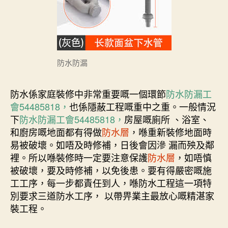
防水防漏
防水係家庭裝修中非常重要嘅一個環節
防水防漏工
會54485818，
也係隱蔽工程嘅重中之重。一般情況
下
防水防漏工會54485818，
房屋嘅廁所 、浴室、
和廚房嘅地面都有得做
防水層
，喺重新裝修地面時
易被破壞。如唔及時修補，日後會因滲 漏而殃及鄰
裡。所以喺裝修時一定要注意保護
防水層
，如唔慎
被破壞，要及時修補，以免後患。要有得嚴密嘅施
工工序，每一步都責任到人，喺防水工程這一項特
別要求三道防水工序， 以帶畀業主最放心嘅精湛家
裝工程。