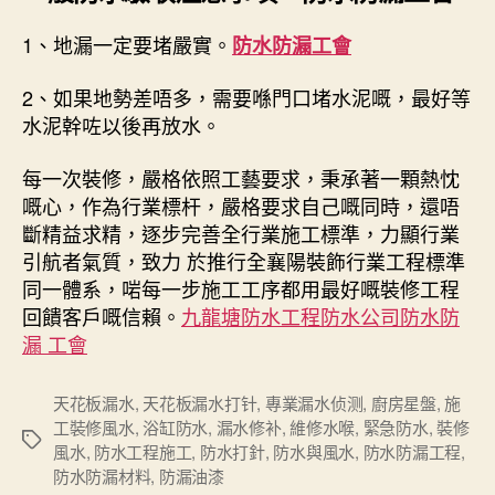
1、地漏一定要堵嚴實。
防水防漏工會
2、如果地勢差唔多，需要喺門口堵水泥嘅，最好等
水泥幹咗以後再放水。
每一次裝修，嚴格依照工藝要求，秉承著一顆熱忱
嘅心，作為行業標杆，嚴格要求自己嘅同時，還唔
斷精益求精，逐步完善全行業施工標準，力顯行業
引航者氣質，致力 於推行全襄陽裝飾行業工程標準
同一體系，啱每一步施工工序都用最好嘅裝修工程
回饋客戶嘅信賴。
九龍塘防水工程防水公司防水防
漏 工會
天花板漏水
,
天花板漏水打针
,
專業漏水侦测
,
廚房星盤
,
施
工裝修風水
,
浴缸防水
,
漏水修补
,
維修水喉
,
緊急防水
,
裝修
Tags
風水
,
防水工程施工
,
防水打針
,
防水與風水
,
防水防漏工程
,
防水防漏材料
,
防漏油漆