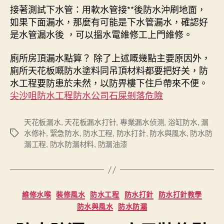
接著測試下水管：用軟水管接**後防水沖刷地面，
如果下面漏水，那麼有可能是下水管漏水，確認好
是水管漏水後 ，可以搵水電維修工上門維修。
廁所房頂漏水點算？ 除了上述嘅幾點主要原因外，
廁所天花板嘅防水塗料同吊頂材料都要把好关，防
水工程要防患於未然，以防畀樓下住戶帶來不便。
尖沙咀防水工程防水公司石屎剝落危險
天花板漏水
,
天花板漏水打针
,
專業漏水侦测
,
浴缸防水
,
漏
水修补
,
緊急防水
,
防水工程
,
防水打針
,
防水與風水
,
防水防
Tags
漏工程
,
防水防漏材料
,
防漏油漆
Categories
維修水喉
裝修風水
防水工程
防水打針
防水打針教學
防水與風水
防水防漏