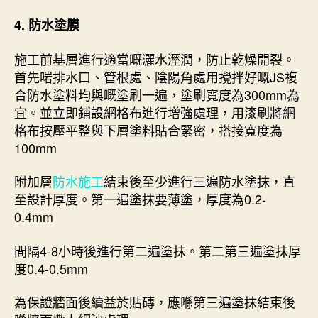
4. 防水塗膜
施工前基層進行適當嘅灑水溼潤，防止乾燥開裂。
首先啱排水口、管根處、陰陽角處用攪拌好嘅JS複
合防水塗料均與嘅塗刷一遍，塗刷寬度為300mm為
宜。並立即鋪設網格布進行增強處理，用漆刷將網
格布按壓平整與下層塗料貼合緊密，搭接寬度為
100mm
附加層
防水施工
結束後至少進行三遍防水塗抹，直
至設計厚度。第一遍塗抹要薄塗，厚度為0.2-
0.4mm
間隔4-8小時後進行第二遍塗抹。第二第三遍塗抹厚
度0.4-0.5mm
為保證牆面後續益於貼磚，應喺第三遍塗抹結束後