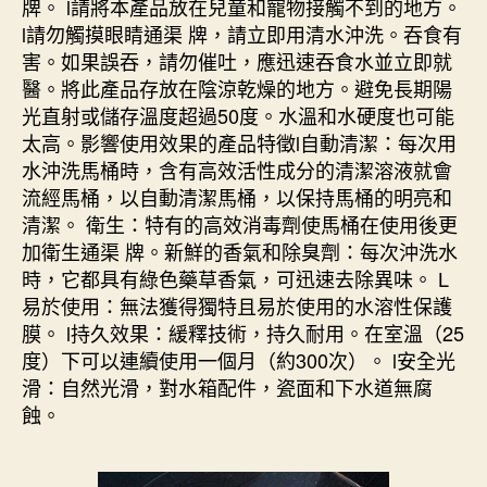
牌。 l請將本產品放在兒童和寵物接觸不到的地方。
l請勿觸摸眼睛通渠 牌，請立即用清水沖洗。吞食有
害。如果誤吞，請勿催吐，應迅速吞食水並立即就
醫。將此產品存放在陰涼乾燥的地方。避免長期陽
光直射或儲存溫度超過50度。水溫和水硬度也可能
太高。影響使用效果的產品特徵l自動清潔：每次用
水沖洗馬桶時，含有高效活性成分的清潔溶液就會
流經馬桶，以自動清潔馬桶，以保持馬桶的明亮和
清潔。 衛生：特有的高效消毒劑使馬桶在使用後更
加衛生通渠 牌。新鮮的香氣和除臭劑：每次沖洗水
時，它都具有綠色藥草香氣，可迅速去除異味。 L
易於使用：無法獲得獨特且易於使用的水溶性保護
膜。 l持久效果：緩釋技術，持久耐用。在室溫（25
度）下可以連續使用一個月（約300次）。 l安全光
滑：自然光滑，對水箱配件，瓷面和下水道無腐
蝕。