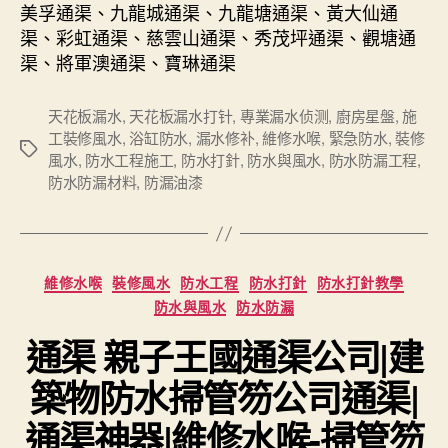
美孚通渠、九龍城通渠、九龍塘通渠、黃大仙通
渠、彩虹通渠、慈雲山通渠、秀茂坪通渠、觀塘通
渠、將軍澳通渠、寶琳通渠
天花板漏水
,
天花板漏水打针
,
專業漏水侦测
,
廚房星盤
,
施
工裝修風水
,
浴缸防水
,
漏水修补
,
維修水喉
,
緊急防水
,
裝修
Tags
風水
,
防水工程施工
,
防水打針
,
防水與風水
,
防水防漏工程
,
防水防漏材料
,
防漏油漆
Categories
維修水喉
裝修風水
防水工程
防水打針
防水打針教學
防水與風水
防水防漏
通渠 親子王國通渠公司|建
築物防水掃管笏公司通渠|
通渠神器|維修水喉-掃管笏