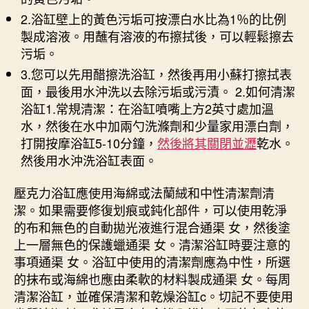
2.浴缸壁上的黃色污垢可按漂白水比為1％的比例
製成溶液。用蘸有溶液的布擦拭後，可以輕鬆擦去
污垢。
3.您可以先用醋擦洗浴缸，然後再用小蘇打擦拭表
面，最後用水沖洗以去除污垢或污漬。 2.如何清潔
浴缸1.常規清潔：在浴缸噴嘴上方2英寸處加溫
水，然後在水中加兩勺洗滌劑和少量家用漂白劑，
打開按摩浴缸5-10分鐘，
然後將其關閉並瀝
乾水。
然後用水沖洗浴缸表面。
壓克力浴缸應使用海綿或法蘭絨和中性清潔劑清
潔。如果需要修復划痕或鈍化部件，可以使用乾淨
的布和無色的自動拋光液進行混合通渠 女，然後塗
上一層無色的保護蠟通渠 女。清潔浴缸時要注意的
事項通渠 女。浴缸中使用的清潔劑應為中性，所選
的抹布或海綿也應由柔軟的材料製成通渠 女。每周
清潔浴缸，並確保清潔和乾燥浴缸c。切記不要使用