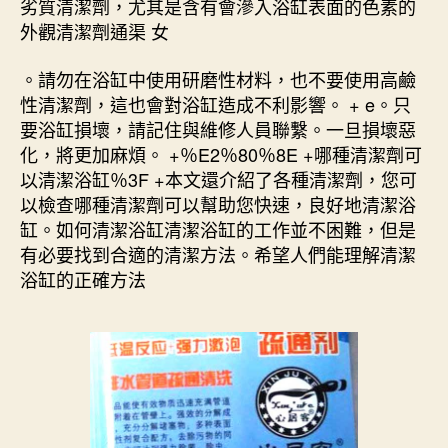
劣質清潔劑，尤其是含有會滲入浴缸表面的色素的
外觀清潔劑通渠 女
。請勿在浴缸中使用研磨性材料，也不要使用高鹼
性清潔劑，這也會對浴缸造成不利影響。 + e。只
要浴缸損壞，請記住與維修人員聯繫。一旦損壞惡
化，將更加麻煩。 +％E2％80％8E +哪種清潔劑可
以清潔浴缸％3F +本文還介紹了各種清潔劑，您可
以檢查哪種清潔劑可以幫助您快速，良好地清潔浴
缸。如何清潔浴缸清潔浴缸的工作並不困難，但是
有必要找到合適的清潔方法。希望人們能理解清潔
浴缸的正確方法