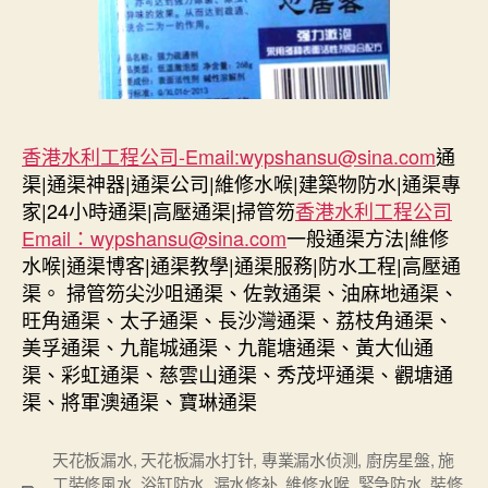
香港水利工程公司-Email:
wypshansu@sina.com
通
渠|通渠神器|通渠公司|維修水喉|建築物防水|通渠專
家|24小時通渠|高壓通渠|掃管笏
香港水利工程公司
Email：
wypshansu@sina.com
一般通渠方法|維修
水喉|通渠博客|通渠教學|通渠服務|防水工程|高壓通
渠。 掃管笏尖沙咀通渠、佐敦通渠、油麻地通渠、
旺角通渠、太子通渠、長沙灣通渠、荔枝角通渠、
美孚通渠、九龍城通渠、九龍塘通渠、黃大仙通
渠、彩虹通渠、慈雲山通渠、秀茂坪通渠、觀塘通
渠、將軍澳通渠、寶琳通渠
天花板漏水
,
天花板漏水打针
,
專業漏水侦测
,
廚房星盤
,
施
工裝修風水
,
浴缸防水
,
漏水修补
,
維修水喉
,
緊急防水
,
裝修