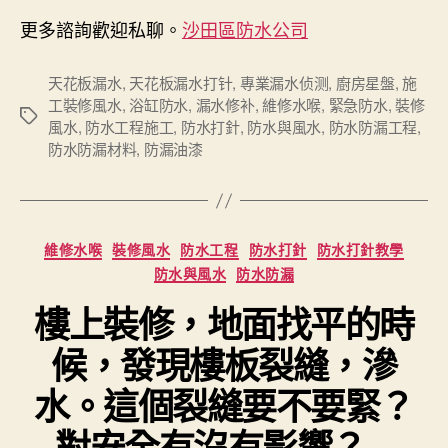
更多諮詢歡迎私聊。
沙田區防水公司
天花板漏水
,
天花板漏水打针
,
專業漏水侦测
,
廚房星盤
,
施
工裝修風水
,
浴缸防水
,
漏水修补
,
維修水喉
,
緊急防水
,
裝修
Tags
風水
,
防水工程施工
,
防水打針
,
防水與風水
,
防水防漏工程
,
防水防漏材料
,
防漏油漆
Categories
維修水喉
裝修風水
防水工程
防水打針
防水打針教學
防水與風水
防水防漏
樓上裝修，地面找平的時
候，發現樓板裂縫，滲
水。這個裂縫要不要緊？
對安全有沒有影響？ –