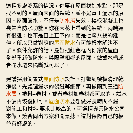
這種多處滲漏的情況，你要在屋面找進水點，那是
找不到的。屋面表面的裂縫，並不是真正漏水的原
因。屋面漏水，不僅是
防水層
失效，樓板混凝土也
喪失自防水功能。你在天花上看到的裂縫，兩端還
有很遠，也不是直上直下的，而是七彎八拐的延
伸，所以只做對應的
屋面防水
有可能根本解決不
了。條件允許的話，最好把紅色框內你家的屋面，
全部重新做防水。與隔壁相鄰的屋面，做截水槽或
者攔水壩來隔斷就可以了。
建議採用倒置式
屋面防水
設計，打鑿到樓板清理乾
淨後，先處理漏水的裂縫等細節，再做兩到三道
防
水層
，塗料+卷材，或者卷材加卷材都可以的。試水
不漏再恢復即可。
屋面防水
要想做好長時間不漏，
對施工和材料 要求比較高的，可選擇專業防水公司
來做，簽合同出方案和開票據，這對保障自己的權
益有好處的。