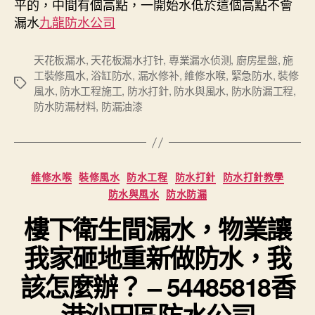
平的，中間有個高點，一開始水低於這個高點不會
漏水
九龍防水公司
天花板漏水
,
天花板漏水打针
,
專業漏水侦测
,
廚房星盤
,
施
工裝修風水
,
浴缸防水
,
漏水修补
,
維修水喉
,
緊急防水
,
裝修
Tags
風水
,
防水工程施工
,
防水打針
,
防水與風水
,
防水防漏工程
,
防水防漏材料
,
防漏油漆
Categories
維修水喉
裝修風水
防水工程
防水打針
防水打針教學
防水與風水
防水防漏
樓下衛生間漏水，物業讓
我家砸地重新做防水，我
該怎麼辦？ – 54485818香