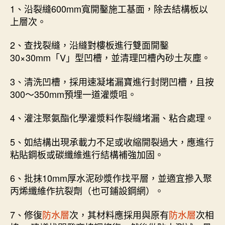
1、沿裂縫600mm寬開鑿施工基面，除去結構板以
上層次。
2、查找裂縫，沿縫對樓板進行雙面開鑿
30×30mm「V」型凹槽，並清理凹槽內砂土灰塵。
3、清洗凹槽，採用速凝堵漏寶進行封閉凹槽，且按
300～350mm預埋一道灌漿咀。
4、灌注聚氨酯化學灌漿料作裂縫堵漏、粘合處理。
5、如結構出現承載力不足或收縮開裂過大，應進行
粘貼鋼板或碳纖維進行結構補強加固。
6、批抹10mm厚水泥砂漿作找平層，並適宜摻入聚
丙烯纖維作抗裂劑（也可鋪設鋼網）。
7、修復
防水層
次，其材料應採用與原有
防水層
次相