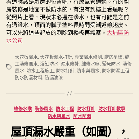
看這應該是廚房的位置吧，有燃氣管通過。有的廚
房裝修是地面不做防水的，有沒有到樓上看過呢？
從照片上看，現狀未必還在滲水，也有可能是之前
有過滲水，頂面的膩子塗料長時間受潮返鹼起皮。
可以先將這些起皮的剷除到樓板再觀察。
大埔區防
水公司
天花板漏水
,
天花板漏水打针
,
專業漏水侦测
,
廚房星盤
,
施
工裝修風水
,
浴缸防水
,
漏水修补
,
維修水喉
,
緊急防水
,
裝修
Tags
風水
,
防水工程施工
,
防水打針
,
防水與風水
,
防水防漏工程
,
防水防漏材料
,
防漏油漆
Categories
維修水喉
裝修風水
防水工程
防水打針
防水打針教學
防水與風水
防水防漏
屋頂漏水嚴重（如圖），