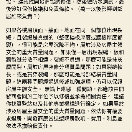
協。 建議找開發商協調修復，然後做防水測試，最
後簽訂保修協議和免責條款。（萬一以後影響到鄰
居誰來負責？）
如果各樓層頂面、牆面、地面在同一個部位出現裂
縫，且裂縫是貫通的（整個樓板厚度或牆板厚度都
裂），很可能是房屋沉降不均，屬於涉及房屋主體
安全的重大質量問題。 如果僅一層出現裂縫，板和
牆裂縫分散不相連，裂縫不貫通，那麼可能是抹灰
層開裂，屬於房屋裝修分項質量問題；如果裂縫較
長、或是貫穿裂縫，那麼可能是局部結構質量問
題。這兩種問題經過返修或加強處理，仍可以保證
房屋主體安全。 無論上述哪一種問題，都應該由開
發商會同施工單位予以修復並承擔相關責任。 建議
你找質監站以及其他專業機構進行鑑定。 如果屬於
涉及房屋主體安全的重大質量問題，依法你有權要
求退房，開發商應當退還購房款項、費用、利息並
依法承擔賠償責任。