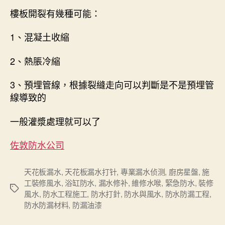
樓板開裂有幾種可能：
1、混凝土收縮
2、熱脹冷縮
3、預埋管線，根據裂縫走向可以判斷是不是預埋管
線導致的
一般灌漿處理就可以了
佐敦防水公司
天花板漏水
,
天花板漏水打针
,
專業漏水侦测
,
廚房星盤
,
施
工裝修風水
,
浴缸防水
,
漏水修补
,
維修水喉
,
緊急防水
,
裝修
Tags
風水
,
防水工程施工
,
防水打針
,
防水與風水
,
防水防漏工程
,
防水防漏材料
,
防漏油漆