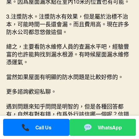
果。因爲屋面漏水點在室內10米的位置也有可能。
3.注漿防水。注漿防水有效果，但是屬於治標不治
本，可能時間一長還會漏。而且費用高。現在許多
防水公司都忽悠做這個。
總之，主要看防水維修人員的查漏水平吧，經驗豐
富的也許能夠找到漏水根源。有時候屋面漏水維修
憑運氣。
當然如果屋面有明顯的防水問題是比較好修的。
更多諮詢歡迎私聊。
遇到問題來知乎問問是明智的，但是各種回答都
有，自然有對有錯，作爲外行該信哪一個呢？信錯
了自然是要交學費的。
Call Us
WhatsApp
老百姓做防水非常容易掉坑，花冤枉錢，做一次頂