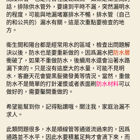
話，排除供水管外，要達到平時不漏，突然漏明水
的程度，可能與地漏堵塞排水不暢，排水管（自己
的和公共的）漏水有關。這是次重點要檢查的地
方。
衛生間和陽台都是經常用水的區域，檢查出問題解
決以後，防水也是要重新做的。因爲漏水把
防水層
衝破了，如果不重做防水，後續用水還會沿著水路
漏下來的。只是沒有這麼大的水量，可能不見明
水，客廳天花會變黑髮黴發黃等情況。當然，重做
防水不是簡單的打針灌漿或者表面刷
防水材料
可以
做好的，需要鑿開重做的。
希望能幫到你，記得點讚哦。關注我，家庭治漏不
求人。
此類問題很多，水是順線管等通道流過來的，因爲
通路並不水平，因此水要積蓄足夠才會滴下來，而