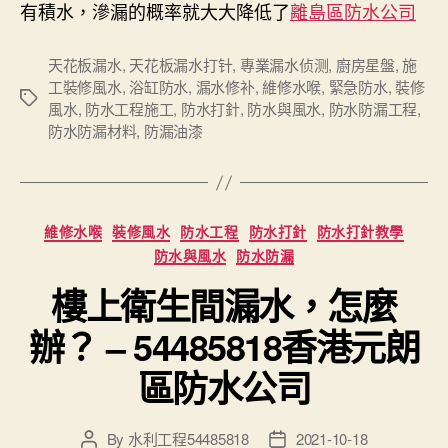
有積水，滲漏的概率就大大降低了
離島區防水公司
天花板漏水
,
天花板漏水打针
,
專業漏水侦测
,
廚房星盤
,
施
工裝修風水
,
浴缸防水
,
漏水修补
,
維修水喉
,
緊急防水
,
裝修
Tags
風水
,
防水工程施工
,
防水打針
,
防水與風水
,
防水防漏工程
,
防水防漏材料
,
防漏油漆
Categories
維修水喉
裝修風水
防水工程
防水打針
防水打針教學
防水與風水
防水防漏
樓上衛生間漏水，怎麼
辦？ – 54485818香港元朗
區防水公司
By
水利工程54485818
2021-10-18
Post
Post