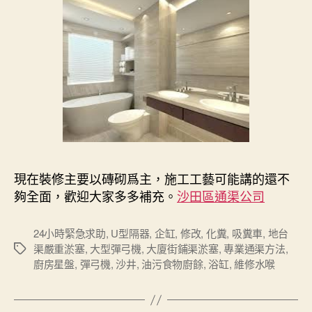
現在裝修主要以磚砌爲主，施工工藝可能講的還不
夠全面，歡迎大家多多補充。
沙田區通渠公司
24小時緊急求助
,
U型隔器
,
企缸
,
修改
,
化糞
,
吸糞車
,
地台
渠嚴重淤塞
,
大型彈弓機
,
大廈街鋪渠淤塞
,
專業通渠方法
,
Tags
廚房星盤
,
彈弓機
,
沙井
,
油污食物廚餘
,
浴缸
,
維修水喉