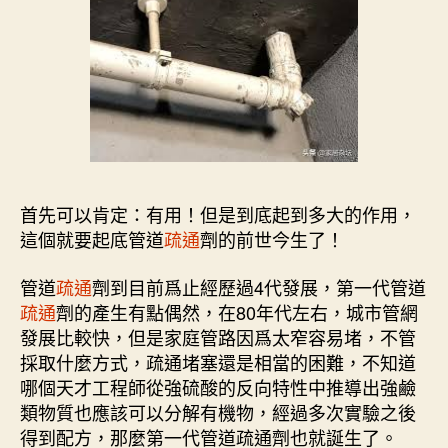
首先可以肯定：有用！但是到底起到多大的作用，
這個就要起底管道
疏通
劑的前世今生了！
管道
疏通
劑到目前爲止經歷過4代發展，第一代管道
疏通
劑的產生有點偶然，在80年代左右，城市管網
發展比較快，但是家庭管路因爲太窄容易堵，不管
採取什麼方式，疏通堵塞還是相當的困難，不知道
哪個天才工程師從強硫酸的反向特性中推導出強鹼
類物質也應該可以分解有機物，經過多次實驗之後
得到配方，那麼第一代管道疏通劑也就誕生了。