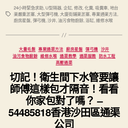
24小時緊急求助
,
U型隔器
,
企缸
,
修改
,
化糞
,
吸糞車
,
地台
渠嚴重淤塞
,
大型彈弓機
,
大廈街鋪渠淤塞
,
專業通渠方法
,
Tags
廚房星盤
,
彈弓機
,
沙井
,
油污食物廚餘
,
浴缸
,
維修水喉
Categories
大量毛髮
專業通渠方法
廚房星盤
彈弓機
沙井
油污食物廚餘
維修水喉
通渠教學
通渠服務
防水工程
高壓通渠
切記！衛生間下水管要讓
師傅這樣包才隔音！看看
你家包對了嗎？ –
54485818香港沙田區通渠
公司