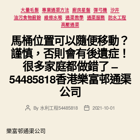
Categories
大量毛髮
專業通渠方法
廚房星盤
彈弓機
沙井
油污食物廚餘
維修水喉
通渠教學
通渠服務
防水工程
高壓通渠
馬桶位置可以隨便移動？
謹慎，否則會有後遺症！
很多家庭都做錯了 –
54485818香港樂富邨通渠
公司
By
水利工程54485818
2021-10-01
Post
Post
author
date
樂富邨通渠公司