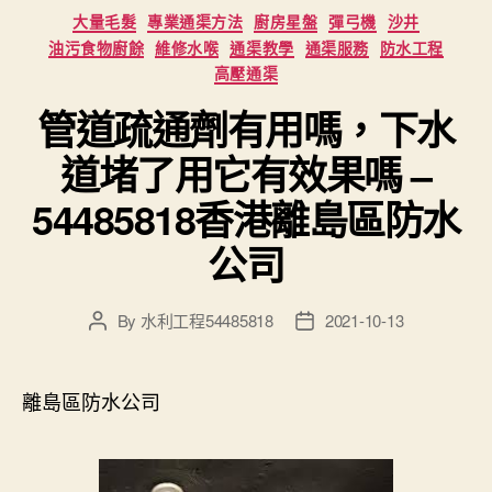
Categories
大量毛髮
專業通渠方法
廚房星盤
彈弓機
沙井
油污食物廚餘
維修水喉
通渠教學
通渠服務
防水工程
高壓通渠
管道疏通劑有用嗎，下水
道堵了用它有效果嗎 –
54485818香港離島區防水
公司
By
水利工程54485818
2021-10-13
Post
Post
author
date
離島區防水公司