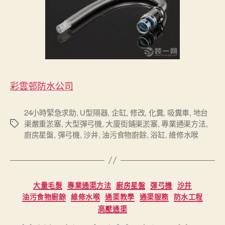
彩雲邨防水公司
24小時緊急求助
,
U型隔器
,
企缸
,
修改
,
化糞
,
吸糞車
,
地台
渠嚴重淤塞
,
大型彈弓機
,
大廈街鋪渠淤塞
,
專業通渠方法
,
Tags
廚房星盤
,
彈弓機
,
沙井
,
油污食物廚餘
,
浴缸
,
維修水喉
Categories
大量毛髮
專業通渠方法
廚房星盤
彈弓機
沙井
油污食物廚餘
維修水喉
通渠教學
通渠服務
防水工程
高壓通渠