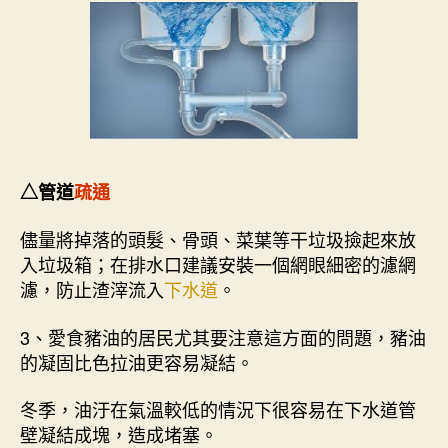
△管道
疏通
儘量將掉落的頭髮、骨頭、菜葉等干垃圾撿起來放
入垃圾箱；在排水口建議安裝一個網眼細密的濾網
濾，防止渣滓流入
下水道
。
3、愛食豬油的居民尤其要注意這方面的問題，豬油
的凝固比色拉油更容易凝結。
冬季，油汙在氣溫較低的情況下很容易在下水道管
壁凝結成塊，造成堵塞。