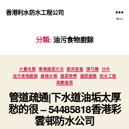
香港利水防水工程公司
Menu
分類:
油污食物廚餘
Categories
大量毛髮
專業通渠方法
廚房星盤
彈弓機
沙井
油污食物廚餘
維修水喉
通渠教學
通渠服務
防水工程
高壓通渠
管道疏通|下水道油垢太厚
愁的很 – 54485818香港彩
雲邨防水公司