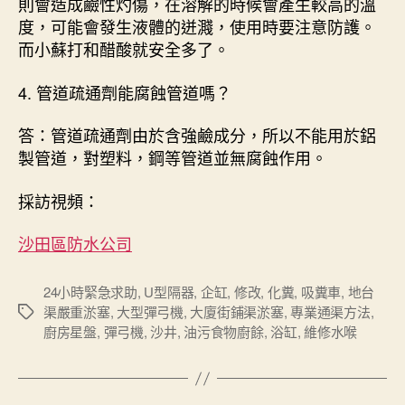
則會造成鹼性灼傷，在溶解的時候會產生較高的溫
度，可能會發生液體的迸濺，使用時要注意防護。
而小蘇打和醋酸就安全多了。
4. 管道疏通劑能腐蝕管道嗎？
答：管道疏通劑由於含強鹼成分，所以不能用於鋁
製管道，對塑料，鋼等管道並無腐蝕作用。
採訪視頻：
沙田區防水公司
24小時緊急求助
,
U型隔器
,
企缸
,
修改
,
化糞
,
吸糞車
,
地台
渠嚴重淤塞
,
大型彈弓機
,
大廈街鋪渠淤塞
,
專業通渠方法
,
Tags
廚房星盤
,
彈弓機
,
沙井
,
油污食物廚餘
,
浴缸
,
維修水喉