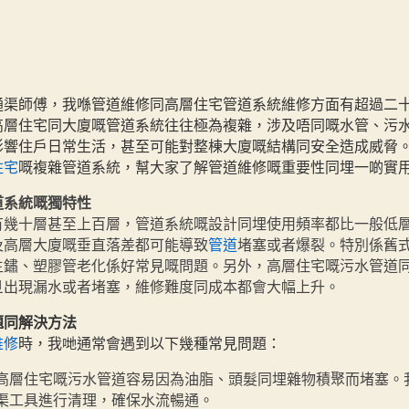
author
date
通渠師傅，我喺管道維修同高層住宅管道系統維修方面有超過二
高層住宅同大廈嘅管道系統往往極為複雜，涉及唔同嘅水管、污
影響住戶日常生活，甚至可能對整棟大廈嘅結構同安全造成威脅
住宅
嘅複雜管道系統，幫大家了解管道維修嘅重要性同埋一啲實
道系統嘅獨特性
有幾十層甚至上百層，管道系統嘅設計同埋使用頻率都比一般低
及高層大廈嘅垂直落差都可能導致
管道
堵塞或者爆裂。特別係舊
生鏽、塑膠管老化係好常見嘅問題。另外，高層住宅嘅污水管道
旦出現漏水或者堵塞，維修難度同成本都會大幅上升。
題同解決方法
維修
時，我哋通常會遇到以下幾種常見問題：
高層住宅嘅污水管道容易因為油脂、頭髮同埋雜物積聚而堵塞。
渠工具進行清理，確保水流暢通。