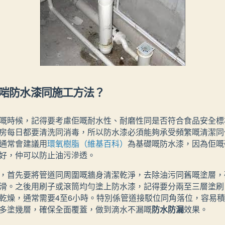
啱防水漆同施工方法？
嘅時候，記得要考慮佢嘅耐水性、耐磨性同是否符合食品安全標
房每日都要清洗同消毒，所以防水漆必須能夠承受頻繁嘅清潔同
通常會建議用
環氧樹脂（維基百科）
為基礎嘅防水漆，因為佢嘅
好，仲可以防止油污滲透。
，首先要將管道同周圍嘅牆身清潔乾淨，去除油污同舊嘅塗層，
滑。之後用刷子或滾筒均勻塗上防水漆，記得要分兩至三層塗刷
乾燥，通常需要4至6小時。特別係管道接駁位同角落位，容易
多塗幾層，確保全面覆蓋，做到滴水不漏嘅
防水防漏
效果。