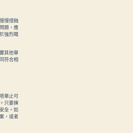
慢慢侵蝕
問題，應
於強烈嘅
響其他單
同符合相
唔單止可
。只要揀
安全。如
案，或者