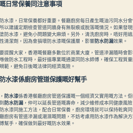
嘅日常保養同注意事項
防水漆，日常保養都好重要。餐廳廚房每日產生嘅油污同水分會
所以建議定期檢查管道同牆身有無裂痕或脫落嘅情況。如果發現
塗防水漆，避免小問題變大麻煩。另外，清洗廚房時，唔好用過
性清潔劑，因為會損壞防水漆嘅保護層，影響
防水防漏
效果。
要提醒大家，香港嘅餐廳多數位於商業大廈，管道滲漏隨時會影
喺做防水工程時，最好搵專業嘅通渠同防水師傅，確保工程質量
規範，避免日後嘅法律同經濟風險。
防水漆係廚房管道保護嘅好幫手
，
防水漆
係香港餐廳廚房管道保護嘅一個經濟又實用嘅方法。佢
到
防水防漏
，仲可以延長管道嘅壽命，減少維修成本同健康風險
防水漆同施工方法，配合日常保養，廚房環境就可以保持乾爽同
廳廚房有管道滲漏或潮濕嘅問題，不妨考慮用防水漆作為解決方
傅幫手，確保做到最好嘅防水效果。