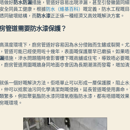
唔做好
防水防漏
措施，管道好容易出現滲漏，甚至引發黴菌同細
安全同員工健康。根據
防水（維基百科）
嘅定義，防水工程嘅目
透同破壞結構，而
防水漆
正正係一種經濟又高效嘅解決方案。
房管道需要防水漆保護？
高濕度環境下，廚房管道好容易因為水分侵蝕而生鏽或裂開。尤
，管道可能已經使用咗十幾年，表面嘅保護層早已磨損。如果唔
漏
措施，滲水問題隨時會影響樓下嘅商舖或住宅，導致唔必要嘅
，廚房管道周圍嘅牆身同地面亦會因為長期潮濕而發霉，增加清
就係一個好嘅解決方法。佢唔單止可以形成一層保護膜，阻止水
，仲可以抵禦油污同化學清潔劑嘅侵蝕，延長管道嘅使用壽命。
類繁多，例如聚氨酯防水漆同環氧樹脂防水漆，都有唔錯嘅效果
房嘅環境。