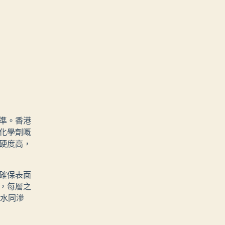
準。香港
化學劑嘅
硬度高，
確保表面
，每層之
積水同滲