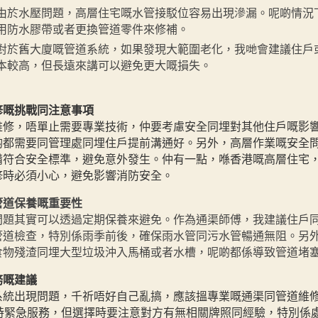
由於水壓問題，高層住宅嘅水管接駁位容易出現滲漏。呢啲情況
用防水膠帶或者更換管道零件來修補。
對於舊大廈嘅管道系統，如果發現大範圍老化，我哋會建議住戶
本較高，但長遠來講可以避免更大嘅損失。
修嘅挑戰同注意事項
維修，唔單止需要專業技術，仲要考慮安全同埋對其他住戶嘅影
啲都需要同管理處同埋住戶提前溝通好。另外，高層作業嘅安全
備符合安全標準，避免意外發生。仲有一點，喺香港嘅高層住宅
修時必須小心，避免影響消防安全。
管道保養嘅重要性
問題其實可以透過定期保養來避免。作為通渠師傅，我建議住戶
管道檢查，特別係雨季前後，確保雨水管同污水管暢通無阻。另
食物殘渣同埋大型垃圾沖入馬桶或者水槽，呢啲都係導致管道堵
務嘅建議
系統出現問題，千祈唔好自己亂搞，應該搵專業嘅通渠同管道維
小時緊急服務，但選擇時要注意對方有無相關牌照同經驗，特別係