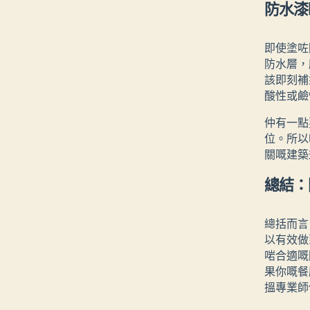
防水漆
即使塗咗
防水層，
該即刻補
酸性或鹼
仲有一點
位。所以
關嘅建築
總結：
總括而言
以有效做
啱合適嘅
果你嘅餐
搵專業師