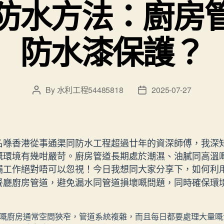
防水方法：廚房
防水漆保護？
By
水利工程54485818
2025-07-27
Post
Post
author
date
名喺香港從事通渠同防水工程超過廿年的資深師傅，我深
嘅環境有幾咁嚴苛。廚房管道長期處於潮濕、油膩同高溫
漏工作絕對唔可以忽視！今日我想同大家分享下，如何利
餐廳廚房管道，避免漏水同管道損壞嘅問題，同時確保環
嘅廚房通常空間狹窄，管道系統複雜，而且每日都要處理大量嘅