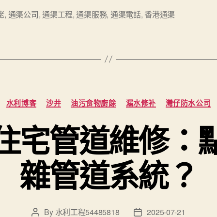
佬
,
通渠公司
,
通渠工程
,
通渠服務
,
通渠電話
,
香港通渠
Categories
水利博客
沙井
油污食物廚餘
漏水修补
灣仔防水公司
住宅管道維修：
雜管道系統？
By
水利工程54485818
2025-07-21
Post
Post