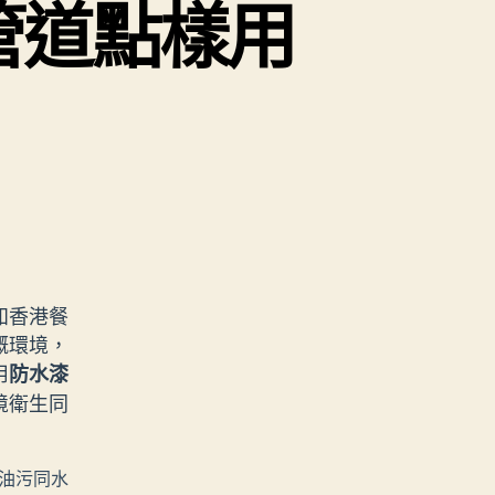
管道點樣用
知香港餐
嘅環境，
用
防水漆
境衛生同
油污同水