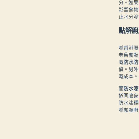
分。如果
影響食物
止水分滲
點解廚
喺香港嘅
老舊餐廳
嘅
防水防
償。另外
嘅成本。
而
防水漆
道同牆身
防水漆種
喺餐廳廚