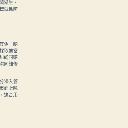
菌滋生，
標就係防
其係一啲
採取適當
糾紛同賠
潔同維修
分滲入管
市面上嘅
，適合用