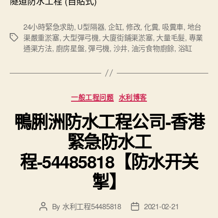
隧道防水工程 (自貼式)
24小時緊急求助
,
U型隔器
,
企缸
,
修改
,
化糞
,
吸糞車
,
地台
渠嚴重淤塞
,
大型彈弓機
,
大廈街鋪渠淤塞
,
大量毛髮
,
專業
Tags
通渠方法
,
廚房星盤
,
彈弓機
,
沙井
,
油污食物廚餘
,
浴缸
Categories
一般工程问题
水利博客
鴨脷洲防水工程公司-香港
緊急防水工
程-54485818【防水开关
掣】
By
水利工程54485818
2021-02-21
Post
Post
author
date