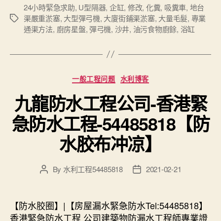
24小時緊急求助
,
U型隔器
,
企缸
,
修改
,
化糞
,
吸糞車
,
地台
渠嚴重淤塞
,
大型彈弓機
,
大廈街鋪渠淤塞
,
大量毛髮
,
專業
Tags
通渠方法
,
廚房星盤
,
彈弓機
,
沙井
,
油污食物廚餘
,
浴缸
Categories
一般工程问题
水利博客
九龍防水工程公司-香港緊
急防水工程-54485818【防
水胶布冲凉】
By
水利工程54485818
2021-02-21
Post
Post
author
date
【防水胶圈】|【房屋漏水緊急防水Tel:54485818】
香港緊急防水工程 公司建築物防漏水工程師專業證