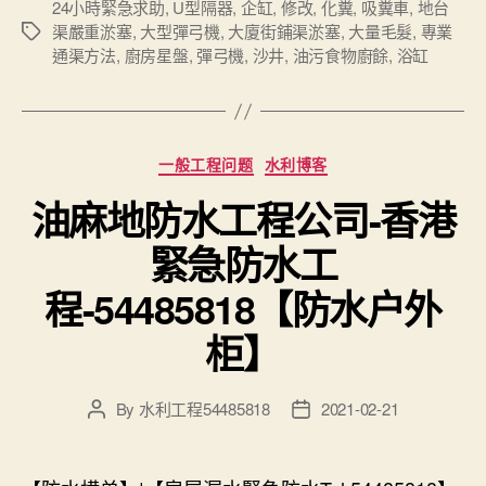
24小時緊急求助
,
U型隔器
,
企缸
,
修改
,
化糞
,
吸糞車
,
地台
渠嚴重淤塞
,
大型彈弓機
,
大廈街鋪渠淤塞
,
大量毛髮
,
專業
Tags
通渠方法
,
廚房星盤
,
彈弓機
,
沙井
,
油污食物廚餘
,
浴缸
Categories
一般工程问题
水利博客
油麻地防水工程公司-香港
緊急防水工
程-54485818【防水户外
柜】
By
水利工程54485818
2021-02-21
Post
Post
author
date