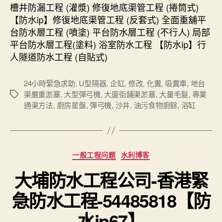
槽井防漏工程 (灌漿) 修復地底渠管工程 (捲筒式)
【防水ip】修復地底渠管工程 (反套式) 全面重舖平
台防水層工程 (噴塗) 平台防水層工程 (不行人) 局部
平台防水層工程(塗料) 浴室防水工程 【防水ip】行
人隧道防水工程 (自貼式)
24小時緊急求助
,
U型隔器
,
企缸
,
修改
,
化糞
,
吸糞車
,
地台
渠嚴重淤塞
,
大型彈弓機
,
大廈街鋪渠淤塞
,
大量毛髮
,
專業
Tags
通渠方法
,
廚房星盤
,
彈弓機
,
沙井
,
油污食物廚餘
,
浴缸
Categories
一般工程问题
水利博客
大埔防水工程公司-香港緊
急防水工程-54485818【防
水ip67】