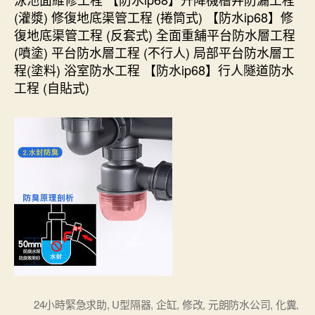
(灌漿) 修復地底渠管工程 (捲筒式) 【防水ip68】修
復地底渠管工程 (反套式) 全面重舖平台防水層工程
(噴塗) 平台防水層工程 (不行人) 局部平台防水層工
程(塗料) 浴室防水工程 【防水ip68】行人隧道防水
工程 (自貼式)
24小時緊急求助
,
U型隔器
,
企缸
,
修改
,
元朗防水公司
,
化糞
,