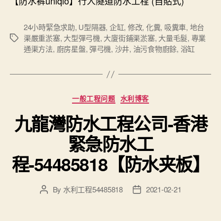
【防水裤uniqlo】行人隧道防水工程 (自貼式)
24小時緊急求助
,
U型隔器
,
企缸
,
修改
,
化糞
,
吸糞車
,
地台
渠嚴重淤塞
,
大型彈弓機
,
大廈街鋪渠淤塞
,
大量毛髮
,
專業
Tags
通渠方法
,
廚房星盤
,
彈弓機
,
沙井
,
油污食物廚餘
,
浴缸
Categories
一般工程问题
水利博客
九龍灣防水工程公司-香港
緊急防水工
程-54485818【防水夹板】
By
水利工程54485818
2021-02-21
Post
Post
author
date