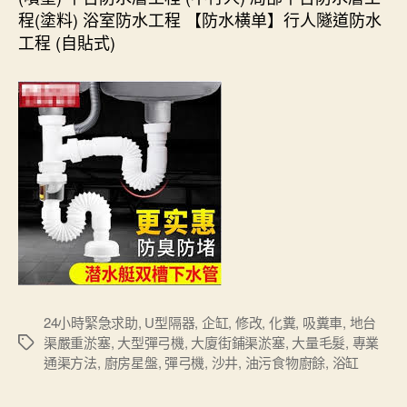
程(塗料) 浴室防水工程 【防水横单】行人隧道防水
工程 (自貼式)
24小時緊急求助
,
U型隔器
,
企缸
,
修改
,
化糞
,
吸糞車
,
地台
渠嚴重淤塞
,
大型彈弓機
,
大廈街鋪渠淤塞
,
大量毛髮
,
專業
Tags
通渠方法
,
廚房星盤
,
彈弓機
,
沙井
,
油污食物廚餘
,
浴缸