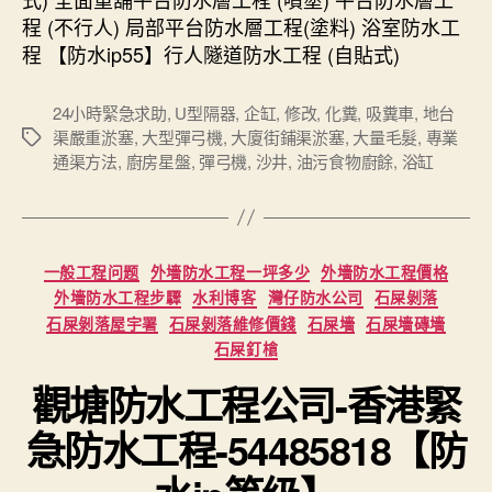
程 (不行人) 局部平台防水層工程(塗料) 浴室防水工
程 【防水ip55】行人隧道防水工程 (自貼式)
24小時緊急求助
,
U型隔器
,
企缸
,
修改
,
化糞
,
吸糞車
,
地台
渠嚴重淤塞
,
大型彈弓機
,
大廈街鋪渠淤塞
,
大量毛髮
,
專業
Tags
通渠方法
,
廚房星盤
,
彈弓機
,
沙井
,
油污食物廚餘
,
浴缸
Categories
一般工程问题
外墻防水工程一坪多少
外墻防水工程價格
外墻防水工程步驟
水利博客
灣仔防水公司
石屎剝落
石屎剝落屋宇署
石屎剝落維修價錢
石屎墻
石屎墻磚墻
石屎釘槍
觀塘防水工程公司-香港緊
急防水工程-54485818【防