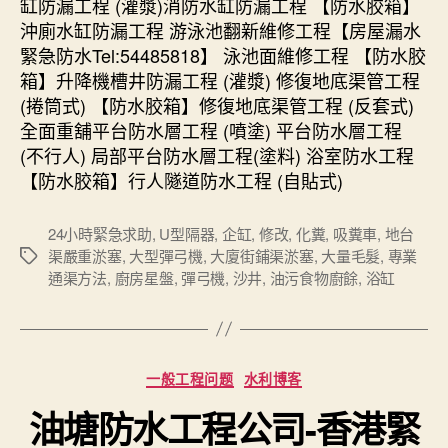
缸防漏工程 (灌漿)消防水缸防漏工程 【防水胶箱】
沖廁水缸防漏工程 游泳池翻新維修工程【房屋漏水
緊急防水Tel:54485818】 泳池面維修工程 【防水胶
箱】升降機槽井防漏工程 (灌漿) 修復地底渠管工程
(捲筒式) 【防水胶箱】修復地底渠管工程 (反套式)
全面重舖平台防水層工程 (噴塗) 平台防水層工程
(不行人) 局部平台防水層工程(塗料) 浴室防水工程
【防水胶箱】行人隧道防水工程 (自貼式)
24小時緊急求助
,
U型隔器
,
企缸
,
修改
,
化糞
,
吸糞車
,
地台
渠嚴重淤塞
,
大型彈弓機
,
大廈街鋪渠淤塞
,
大量毛髮
,
專業
Tags
通渠方法
,
廚房星盤
,
彈弓機
,
沙井
,
油污食物廚餘
,
浴缸
Categories
一般工程问题
水利博客
油塘防水工程公司-香港緊