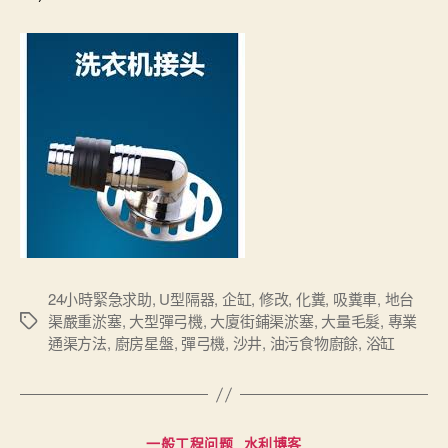
24小時緊急求助
,
U型隔器
,
企缸
,
修改
,
化糞
,
吸糞車
,
地台
渠嚴重淤塞
,
大型彈弓機
,
大廈街鋪渠淤塞
,
大量毛髮
,
專業
Tags
通渠方法
,
廚房星盤
,
彈弓機
,
沙井
,
油污食物廚餘
,
浴缸
Categories
一般工程问题
水利博客