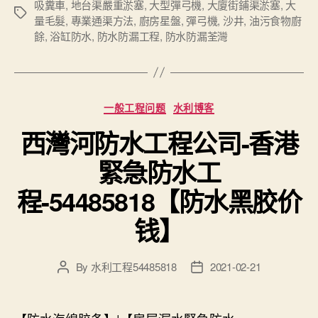
吸糞車
,
地台渠嚴重淤塞
,
大型彈弓機
,
大廈街鋪渠淤塞
,
大
Tags
量毛髮
,
專業通渠方法
,
廚房星盤
,
彈弓機
,
沙井
,
油污食物廚
餘
,
浴缸防水
,
防水防漏工程
,
防水防漏荃灣
Categories
一般工程问题
水利博客
西灣河防水工程公司-香港
緊急防水工
程-54485818【防水黑胶价
钱】
By
水利工程54485818
2021-02-21
Post
Post
author
date