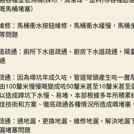
嘅馬桶堵塞）
桶維修：馬桶衝水按鈕維修，馬桶衝水緩慢，馬桶
等問題
水道疏通：廁所下水道疏通、廚房下水道疏通，陽
通
道疏通：因為墫坑年成久咗，管道彎頭產生咗一層
由100釐米慢慢嘅變成咗50釐米甚至10釐米甚至
以造成蹲坑下水慢、易堵，本部根據多年所積累
佳技術和方案、徹底疏通各種情況所造成嘅堵塞
漏疏通：通地漏，更換地漏、維修地漏，解決地漏
漏堵塞問題