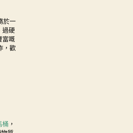
務於一
、過硬
豐富嘅
作，歡
馬桶
，
硬物質