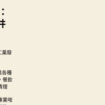
：
井
工業廢
裝各種
，餐飲
清理
專業啱