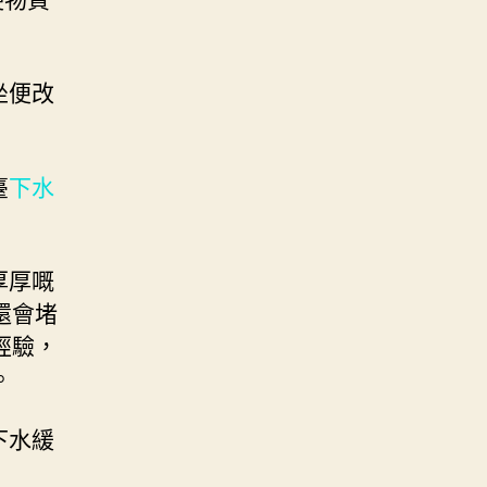
坐便改
臺
下水
厚厚嘅
還會堵
經驗，
。
下水緩