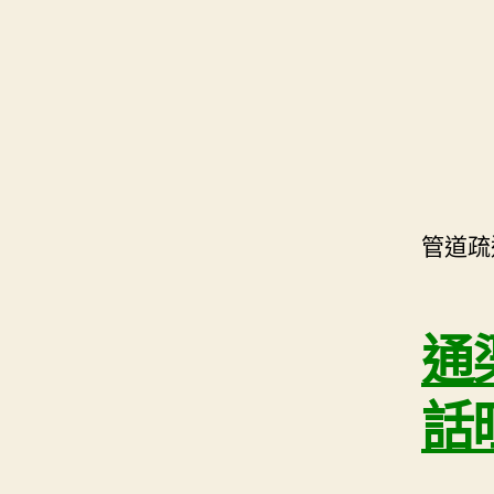
管道疏
通
話