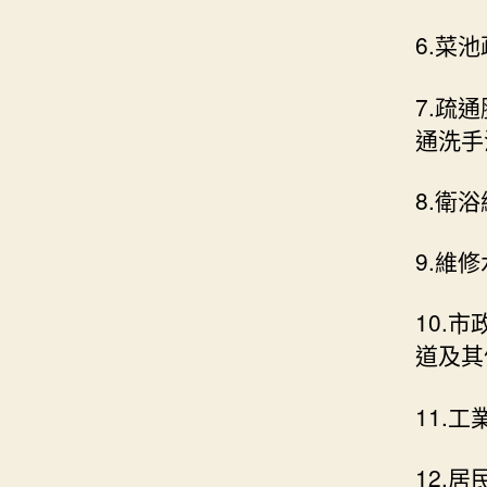
6.菜
7.疏
通洗手
8.衛
9.維
10.
道及其
11.
12.