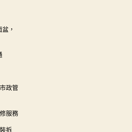
面盆，
通
、市政管
修服務
改裝拆