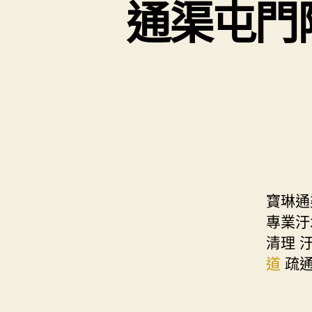
通渠屯門
寶琳通
專業汙
清理 
道
疏