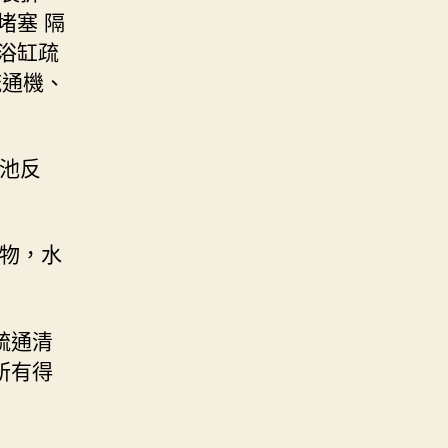
堵塞 隔
浴缸疏
疏通機、
手池反
異物，水
疏通清
所有得