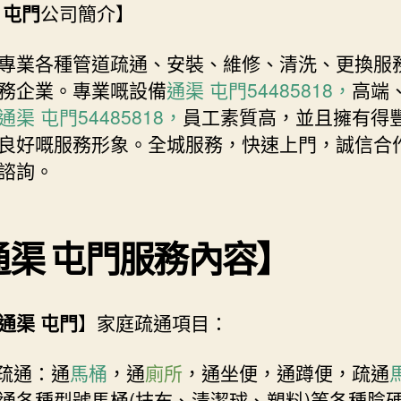
 屯門
公司簡介】
專業各種管道疏通、安裝、維修、清洗、更換服
務企業。專業嘅設備
通渠 屯門54485818，
高端
通渠 屯門54485818，
員工素質高，並且擁有得
良好嘅服務形象。全城服務，快速上門，誠信合
諮詢。
通渠 屯門
服務內容】
通渠 屯門
】家庭疏通項目：
疏通：通
馬桶
，通
廁所
，通坐便，通蹲便，疏通
通各種型號馬桶(抹布、清潔球、塑料)等各種腍