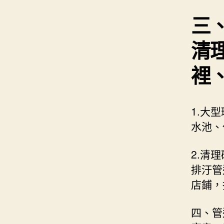
三
清
裡
1.大
水池、
2.清
排汙管
店鋪，
四、管