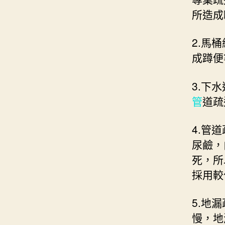
所造成
2.馬
成蹲便
3.下
管
道疏
4.管
尿鹼，
死，所
採用較
5.地
慢，地