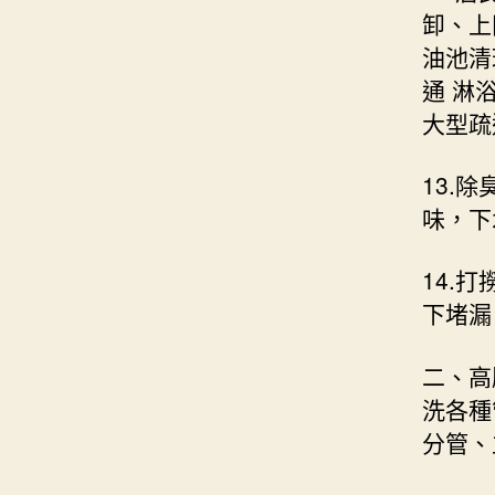
卸、上
油池清
通 淋
大型疏
13.
味，下
14.
下堵漏
二、高
洗各種
分管、