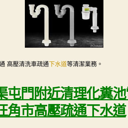
通 高壓清洗車疏通
下水道
等清潔業務。
渠屯門附近清理化糞池
旺角市高壓疏通下水道