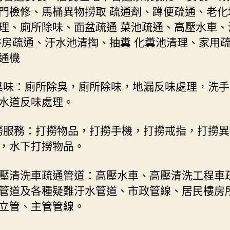
門檢修、馬桶異物撈取 疏通劑、蹲便疏通、老化
理、廁所除味、面盆疏通 菜池疏通、高壓水車、
浴房疏通、汙水池清掏、抽糞 化糞池清理、家用
通機
除臭味：廁所除臭，廁所除味，地漏反味處理，洗
水道反味處理。
打撈服務：打撈物品，打撈手機，打撈戒指，打撈
，水下打撈物品。
壓清洗車疏通管道：高壓水車、高壓清洗工程車
管道及各種疑難汙水管道、市政管線、居民樓房
立管、主管管線。