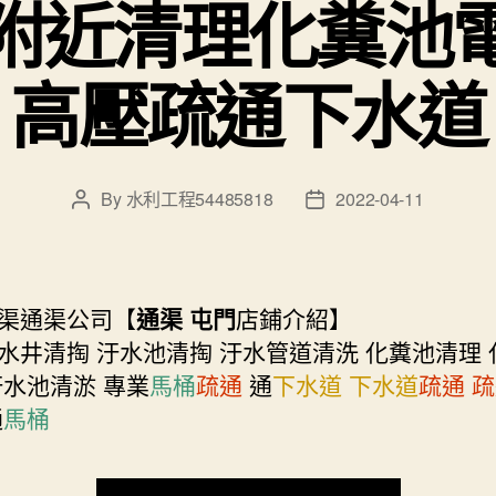
附近清理化糞池
高壓疏通下水道
By
水利工程54485818
2022-04-11
Post
Post
author
date
渠通渠公司【
通渠 屯門
店鋪介紹】
水井清掏 汙水池清掏 汙水管道清洗 化糞池清理 
汙水池清淤 專業
馬桶
疏通
通
下水道
下水道
疏通
疏
通
馬桶