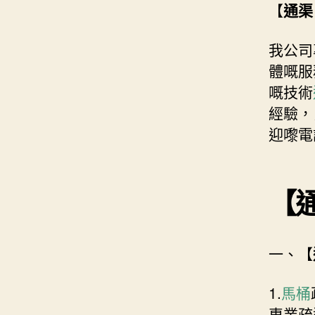
【
通渠
我公司
體嘅服
嘅技術
經驗，
迎嚟電
【
一、【
1.
馬桶
專業疏