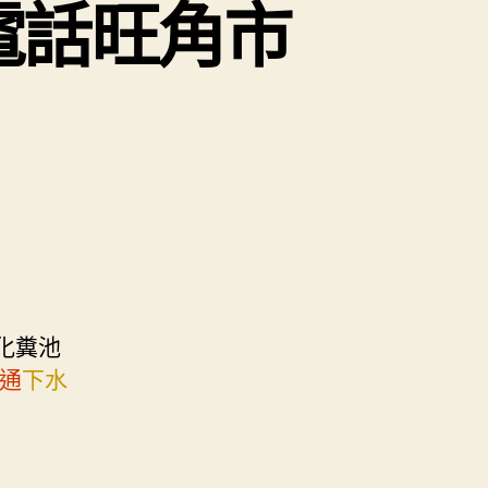
電話旺角市
化糞池
通
下水