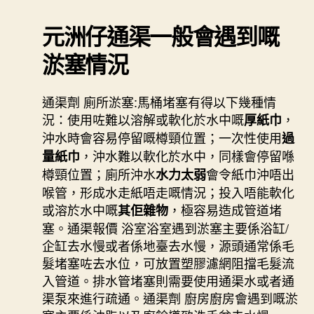
元洲仔通渠一般會遇到嘅
淤塞情況
通渠劑 廁所淤塞:馬桶堵塞有得以下幾種情
況：使用咗難以溶解或軟化於水中嘅
，
厚紙巾
沖水時會容易停留嘅樽頸位置；一次性使用
過
，沖水難以軟化於水中，同樣會停留喺
量紙巾
樽頸位置；廁所沖水
會令紙巾沖唔出
水力太弱
喉管，形成水走紙唔走嘅情況；投入唔能軟化
或溶於水中嘅
，極容易造成管道堵
其佢雜物
塞。通渠報價 浴室浴室遇到淤塞主要係浴缸/
企缸去水慢或者係地臺去水慢，源頭通常係毛
髮堵塞咗去水位，可放置塑膠濾網阻擋毛髮流
入管道。排水管堵塞則需要使用通渠水或者通
渠泵來進行疏通。通渠劑 廚房廚房會遇到嘅淤