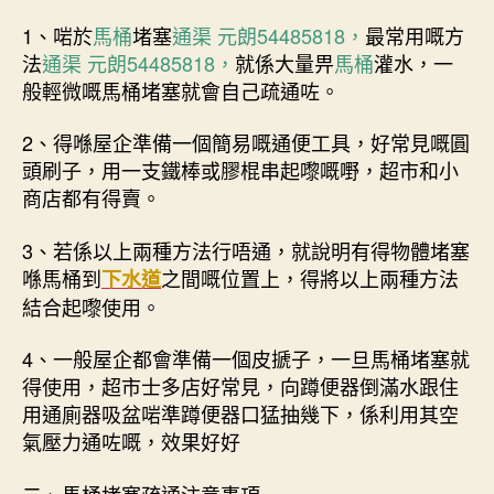
1、啱於
馬桶
堵塞
通渠 元朗54485818，
最常用嘅方
法
通渠 元朗54485818，
就係大量畀
馬桶
灌水，一
般輕微嘅馬桶堵塞就會自己疏通咗。
2、得喺屋企準備一個簡易嘅通便工具，好常見嘅圓
頭刷子，用一支鐵棒或膠棍串起嚟嘅嘢，超市和小
商店都有得賣。
3、若係以上兩種方法行唔通，就說明有得物體堵塞
喺馬桶到
之間嘅位置上，得將以上兩種方法
下水道
結合起嚟使用。
4、一般屋企都會準備一個皮搋子，一旦馬桶堵塞就
得使用，超市士多店好常見，向蹲便器倒滿水跟住
用通廁器吸盆啱準蹲便器口猛抽幾下，係利用其空
氣壓力通咗嘅，效果好好
二、馬桶堵塞疏通注意事項