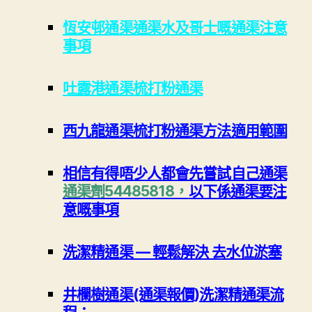
恆安邨通渠通渠水及哥士嘅通渠注意
事項
吐露港通渠梳打粉通渠
西九龍通渠梳打粉通渠方法適用範圍
相信有得唔少人都會先嘗試自己通渠
通渠劑54485818，
以下係通渠要注
意嘅事項
洗潔精通渠 — 輕鬆解決 去水位淤塞
井欄樹通渠(通渠報價)洗潔精通渠流