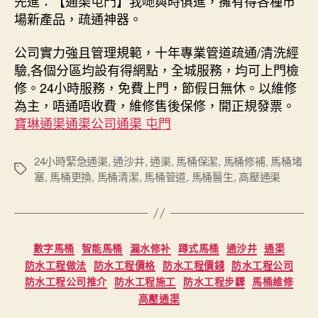
先進：【通渠屯門】我哋與時俱進，擁有得各種市
場新產品，疏通神器。
公司實力強且管理規範，十年專業管道疏通/清洗經
驗,各個分區均設有得網點，全城服務，均可上門檢
修。24小時服務，免費上門，節假日無休。以維修
為主，唔通唔收費，維修售後保修，開正規發票。
寶琳通渠通渠公司通渠 屯門
24小時緊急通渠
,
通沙井
,
通渠
,
馬桶保潔
,
馬桶修補
,
馬桶堵
Tags
塞
,
馬桶更換
,
馬桶清潔
,
馬桶管道
,
馬桶醫生
,
高壓通渠
Categories
數字馬桶
智能馬桶
漏水修补
蹲式馬桶
通沙井
通渠
防水工程做法
防水工程價格
防水工程價錢
防水工程公司
防水工程公司推介
防水工程施工
防水工程步驟
馬桶維修
高壓通渠