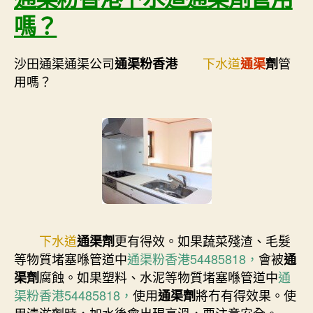
嗎？
沙田通渠通渠公司
下水道
管
通渠粉香港
通渠
劑
用嗎？
下水道
更有得效。如果蔬菜殘渣、毛髮
通渠劑
等物質堵塞喺管道中
通渠粉香港54485818，
會被
通
腐蝕。如果塑料、水泥等物質堵塞喺管道中
通
渠劑
渠粉香港54485818，
使用
將冇有得效果。使
通渠劑
用清淤劑時，加水後會出現高溫，要注意安全。