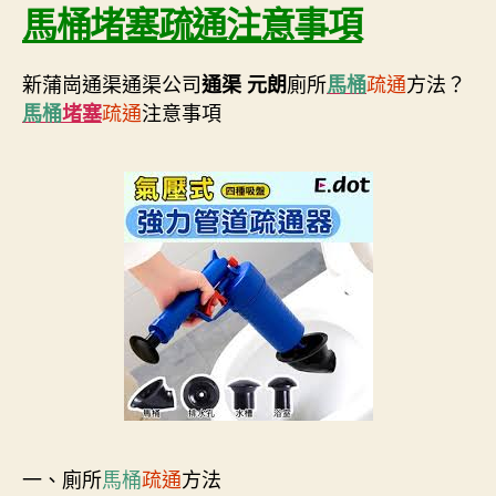
馬桶堵塞疏通注意事項
新蒲崗通渠通渠公司
廁所
疏通
方法？
通渠 元朗
馬桶
疏通
注意事項
馬桶
堵塞
一、廁所
馬桶
疏通
方法