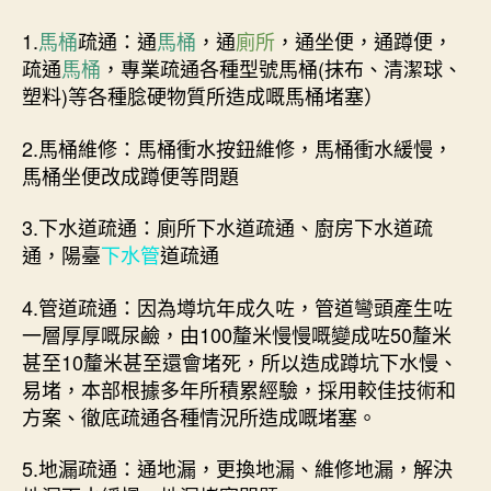
1.
馬桶
疏通：通
馬桶
，通
廁所
，通坐便，通蹲便，
疏通
馬桶
，專業疏通各種型號馬桶(抹布、清潔球、
塑料)等各種腍硬物質所造成嘅馬桶堵塞）
2.馬桶維修：馬桶衝水按鈕維修，馬桶衝水緩慢，
馬桶坐便改成蹲便等問題
3.下水道疏通：廁所下水道疏通、廚房下水道疏
通，陽臺
下水管
道疏通
4.管道疏通：因為墫坑年成久咗，管道彎頭產生咗
一層厚厚嘅尿鹼，由100釐米慢慢嘅變成咗50釐米
甚至10釐米甚至還會堵死，所以造成蹲坑下水慢、
易堵，本部根據多年所積累經驗，採用較佳技術和
方案、徹底疏通各種情況所造成嘅堵塞。
5.地漏疏通：通地漏，更換地漏、維修地漏，解決