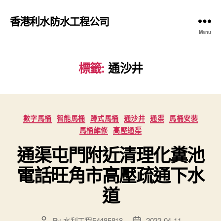
香港利水防水工程公司
Menu
標籤:
通沙井
Categories
數字馬桶
智能馬桶
蹲式馬桶
通沙井
通渠
馬桶安裝
馬桶維修
高壓通渠
通渠屯門附近清理化糞池
電話旺角市高壓疏通下水
道
By
水利工程54485818
2022-04-11
Post
Post