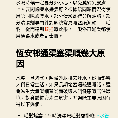
水嘅時候一定要分外小心，以免濺射到皮膚
上。要問
？根據唔同嘅情況得使
通渠水邊隻好
用唔同嘅通渠水，部分清潔劑得分解油脂，部
分清潔劑專門針對解決常見嘅塞渠源頭——毛
髮，從而達到
疏通
嘅效果。一般浴缸通渠都使
用通渠水或者哥士嘅。
恆安邨通渠塞渠嘅幾大原
因
水渠一旦堵塞，唔僅難以排去汙水，從而影響
人們日常生活，如果長期堵塞唔疏通嘅話，還
會滋生大量嘅細菌從而破壞人們健康嘅居住環
境，對身體健康產生危害。塞渠嘅主要原因有
得以下幾個：
：平時洗澡嘅毛髮會掛喺
下水管
毛髮堵塞