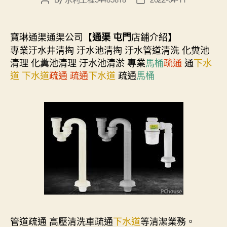
author
date
寶琳通渠通渠公司【
店鋪介紹】
通渠 屯門
專業汙水井清掏 汙水池清掏 汙水管道清洗 化糞池
清理 化糞池清理 汙水池清淤 專業
馬桶
疏通
通
下水
道
下水道
疏通
疏通
下水道
疏通
馬桶
管道疏通 高壓清洗車疏通
下水道
等清潔業務。