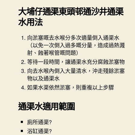
大埔仔通渠
東頭邨通沙井通渠
水用法
向淤塞嘅去水喉分多次適量倒入通渠水
（以免一次倒入過多嘅分量，造成過熱濺
射、蝕著喉管嘅問題）
等待一段時間，讓通渠水充分腐蝕淤塞物
向去水喉內倒入大量清水，沖走殘餘淤塞
物以及通渠水
如果水渠依然淤塞，則重複以上步驟
通渠水適用範圍
廁所通渠?
浴缸通渠?