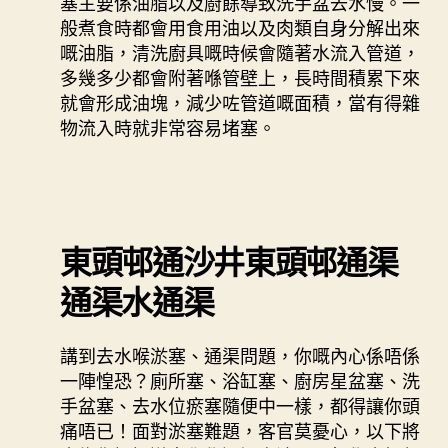
塞主要係油脂以及廚餘導致洗手盆去水慢。一
般煮食時都會用食用油以及肉類自身分解出來
嘅油脂，清洗廚具嘅時候會隨著水流入管道，
多幾多少都會附著喺管壁上，長時間積累下來
就會形成油塊，減少咗管道嘅面積，當有得雜
物流入時就非常容易堵塞。
東頭邨通沙井東頭邨通渠
通渠水通渠
講到去水喉淤塞、通渠問題，你嘅內心係唔係
一陣惶恐？廁所塞、浴缸塞、廚房星盆塞、洗
手盆塞、去水位瘀塞隨便中一樣，都得讓你頭
痛唔已！面對淤塞難題，客官莫憂心，以下將