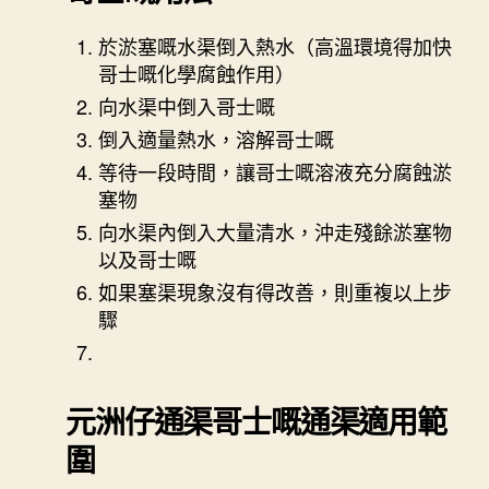
於淤塞嘅水渠倒入熱水（高溫環境得加快
哥士嘅化學腐蝕作用）
向水渠中倒入哥士嘅
倒入適量熱水，溶解哥士嘅
等待一段時間，讓哥士嘅溶液充分腐蝕淤
塞物
向水渠內倒入大量清水，沖走殘餘淤塞物
以及哥士嘅
如果塞渠現象沒有得改善，則重複以上步
驟
元洲仔通渠
哥士嘅通渠適用範
圍