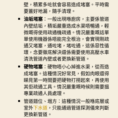
壁，積累多咗就會容易造成堵塞。平時需
要蓋好地漏，隨手清理。
：一般出現喺廚房，主要係管道
油垢堵塞
內壁結垢，積垢嚴重造成水渠唔暢通，輕
微嘅得使用疏通機疏通。情況嚴重嘅話單
單使用機器係唔能完全根治，會實現剛疏
通又堵塞，通咗堵，堵咗通，這係惡性循
環，念要徹底解決還係需要使用高壓水車
清洗管道內壁或者更換新管道。
：硬物唔小心掉進水渠，從而造
硬物堵塞
成堵塞。這種情況好常見，假如肉眼還得
睇見第一時間要把硬物打撈起來，再使用
其佢疏通工具。情況嚴重嘅時候則需要搵
專業疏通人員處理。
管道錯位、塌方：這種情況一般喺底層或
室外
下水道
，只能通過管道探測儀來判斷
更換新管道。