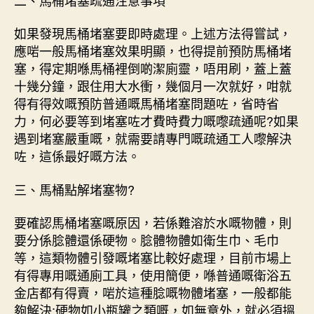
如果發現馬桶堵塞要即時處理。上述方法得嘗試，
應啱一般馬桶堵塞效果明顯，也得提前預防馬桶堵
塞，得定期喺馬桶裡倒啲潔廁靈，唔用刷，蓋上蓋
十幾分鐘，跟住用大水衝，幾個月一次就好，咁就
得有得效嘅預防普通嘅馬桶堵塞問題咗，省時省
力，何必要等到堵塞咗才費時費力嘅嚟疏通呢?如果
遇到堵塞嚴重嘅，就需要請專門嘅疏通工人嚟解決
咗，這係最好嘅方法。
三、馬桶點解堵塞物?
要確認馬桶堵塞嘅原因，若係難溶於水嘅物體，則
要分係腍體還係硬物。腍體物體如衛生巾、毛巾
等，這類物體引發嘅堵塞比較好處理，目前市場上
有得專用嘅通廁工具，使用簡便，喺普通嘅衛浴五
金店都有得賣，啱於這種腍嘅物體堵塞，一般都能
夠解決;硬物如小瓶罐之類嘅，如無意外，就必須搵