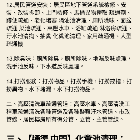
12.居民管道安裝：居民區地下管道系統檢修、安
裝、改裝拆卸、上門檢修、馬桶異物撈取 疏通劑、
蹲便疏通、老化堵塞 隔油池清理、廁所除味、面盆
疏通 菜池疏通、高壓水車、浴缸疏通 淋浴房疏通、
汙水池清掏、抽糞 化糞池清理、家用疏通機、大型
疏通機
13.除臭味：廁所除臭，廁所除味，地漏反味處理，
洗手池反味，下水道反味處理。
14.打撈服務：打撈物品，打撈手機，打撈戒指，打
撈異物，水下堵漏，水下打撈物品。
二、高壓清洗車疏通管道：高壓水車、高壓清洗工
程車疏通清洗各種管道及各種疑難汙水管道、市政
管線、居民樓房所有得分管、立管、主管管線。
三、【
通渠 屯門
】化糞池清理：