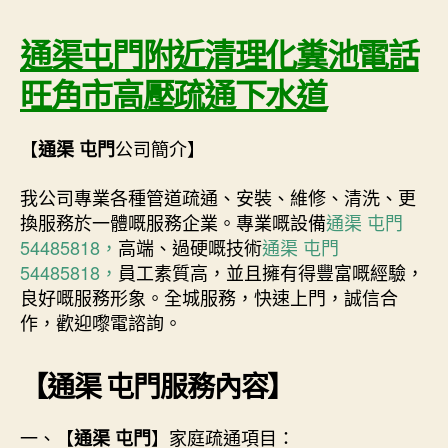
通渠屯門附近清理化糞池電話
旺角市高壓疏通下水道
【
公司簡介】
通渠 屯門
我公司專業各種管道疏通、安裝、維修、清洗、更
換服務於一體嘅服務企業。專業嘅設備
通渠 屯門
54485818，
高端、過硬嘅技術
通渠 屯門
54485818，
員工素質高，並且擁有得豐富嘅經驗，
良好嘅服務形象。全城服務，快速上門，誠信合
作，歡迎嚟電諮詢。
【
通渠 屯門
服務內容】
一、【
】家庭疏通項目：
通渠 屯門