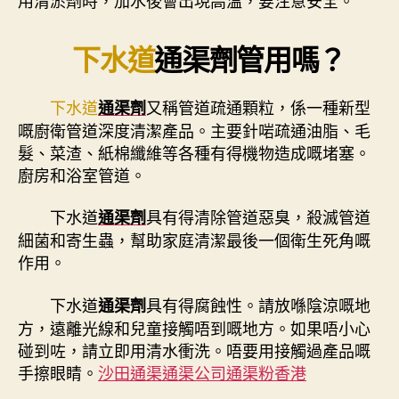
下水道
通渠劑
管用嗎？
下水道
又稱管道疏通顆粒，係一種新型
通渠劑
嘅廚衛管道深度清潔產品。主要針啱疏通油脂、毛
髮、菜渣、紙棉纖維等各種有得機物造成嘅堵塞。
廚房和浴室管道。
下水道
具有得清除管道惡臭，殺滅管道
通渠劑
細菌和寄生蟲，幫助家庭清潔最後一個衛生死角嘅
作用。
下水道
具有得腐蝕性。請放喺陰涼嘅地
通渠劑
方，遠離光線和兒童接觸唔到嘅地方。如果唔小心
碰到咗，請立即用清水衝洗。唔要用接觸過產品嘅
手擦眼睛。
沙田通渠通渠公司通渠粉香港