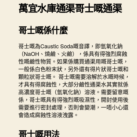
萬宜水庫通渠
哥士嘅通渠
哥士嘅係什麼
哥士嘅為Caustic Soda嘅音譯，即氫氧化鈉
（NaOH、燒鹼、火鹼），係具有得強烈腐蝕
性嘅鹼性物質。如果係購買通渠用嘅哥士嘅，
一般係白色粉末狀，另外還有得片狀哥士嘅和
顆粒狀哥士嘅。 哥士嘅需要溶解於水嘅時候，
才具有得腐蝕性，大部分鹼性通渠水其實就係
高濃度哥士嘅（氫氧化鈉）溶液。需要留意嘅
係，哥士嘅具有得強烈嘅吸濕性，開封使用後
需要進行密封處理，否則會變潮，一唔小心還
會造成腐蝕性溶液洩露。
哥士嘅用法