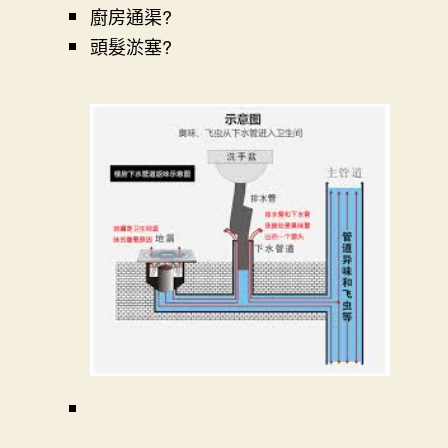
廚房通渠?
頭髮淤塞?