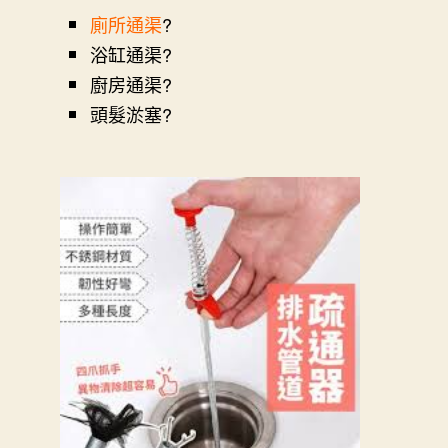
廁所通渠
?
浴缸通渠?
廚房通渠?
頭髮淤塞?