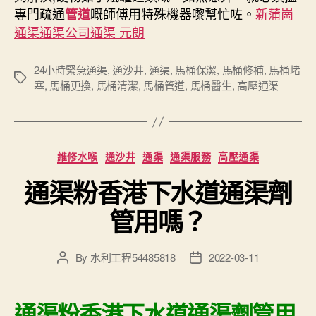
專門疏通
嘅師傅用特殊機器嚟幫忙咗。
新蒲崗
管道
通渠通渠公司通渠 元朗
24小時緊急通渠
,
通沙井
,
通渠
,
馬桶保潔
,
馬桶修補
,
馬桶堵
Tags
塞
,
馬桶更換
,
馬桶清潔
,
馬桶管道
,
馬桶醫生
,
高壓通渠
Categories
維修水喉
通沙井
通渠
通渠服務
高壓通渠
通渠粉香港下水道通渠劑
管用嗎？
By
水利工程54485818
2022-03-11
Post
Post
author
date
通渠粉香港下水道通渠劑管用