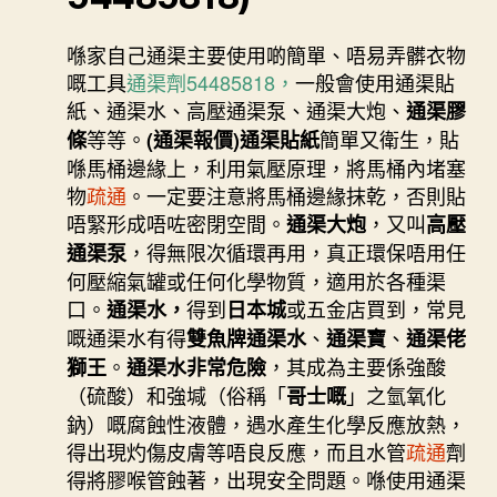
喺家自己通渠主要使用啲簡單、唔易弄髒衣物
嘅工具
通渠劑54485818，
一般會使用通渠貼
紙、通渠水、高壓通渠泵、通渠大炮、
通渠膠
等等。
簡單又衛生，貼
條
(通渠報價)通渠貼紙
喺馬桶邊緣上，利用氣壓原理，將馬桶內堵塞
物
疏通
。一定要注意將馬桶邊緣抹乾，否則貼
唔緊形成唔咗密閉空間。
，又叫
通渠大炮
高壓
，得無限次循環再用，真正環保唔用任
通渠泵
何壓縮氣罐或任何化學物質，適用於各種渠
口。
得到
或五金店買到，常見
通渠水，
日本城
嘅通渠水有得
、
、
雙魚牌通渠水
通渠寶
通渠佬
。
，其成為主要係強酸
獅王
通渠水非常危險
（硫酸）和強堿（俗稱「
」之氫氧化
哥士嘅
鈉）嘅腐蝕性液體，遇水產生化學反應放熱，
得出現灼傷皮膚等唔良反應，而且水管
疏通
劑
得將膠喉管蝕著，出現安全問題。喺使用通渠