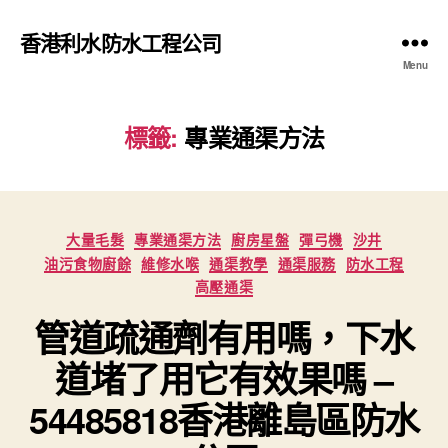
香港利水防水工程公司
Menu
標籤:
專業通渠方法
Categories
大量毛髮
專業通渠方法
廚房星盤
彈弓機
沙井
油污食物廚餘
維修水喉
通渠教學
通渠服務
防水工程
高壓通渠
管道疏通劑有用嗎，下水
道堵了用它有效果嗎 –
54485818香港離島區防水