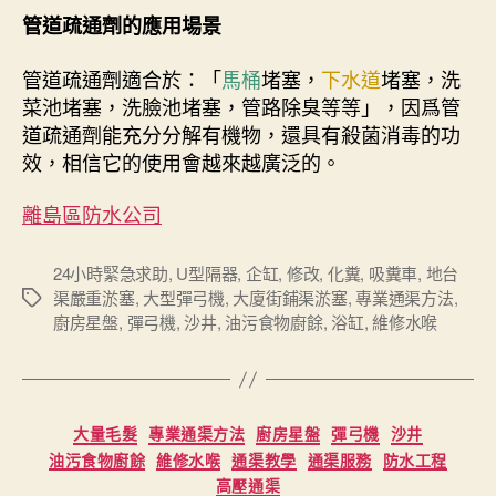
管道疏通劑的應用場景
管道疏通劑適合於：「
馬桶
堵塞，
下水道
堵塞，洗
菜池堵塞，洗臉池堵塞，管路除臭等等」，因爲管
道疏通劑能充分分解有機物，還具有殺菌消毒的功
效，相信它的使用會越來越廣泛的。
離島區防水公司
24小時緊急求助
,
U型隔器
,
企缸
,
修改
,
化糞
,
吸糞車
,
地台
渠嚴重淤塞
,
大型彈弓機
,
大廈街鋪渠淤塞
,
專業通渠方法
,
Tags
廚房星盤
,
彈弓機
,
沙井
,
油污食物廚餘
,
浴缸
,
維修水喉
Categories
大量毛髮
專業通渠方法
廚房星盤
彈弓機
沙井
油污食物廚餘
維修水喉
通渠教學
通渠服務
防水工程
高壓通渠