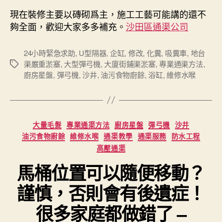
現在裝修主要以磚砌爲主，施工工藝可能講的還不
夠全面，歡迎大家多多補充。
沙田區通渠公司
24小時緊急求助
,
U型隔器
,
企缸
,
修改
,
化糞
,
吸糞車
,
地台
渠嚴重淤塞
,
大型彈弓機
,
大廈街鋪渠淤塞
,
專業通渠方法
,
Tags
廚房星盤
,
彈弓機
,
沙井
,
油污食物廚餘
,
浴缸
,
維修水喉
Categories
大量毛髮
專業通渠方法
廚房星盤
彈弓機
沙井
油污食物廚餘
維修水喉
通渠教學
通渠服務
防水工程
高壓通渠
馬桶位置可以隨便移動？
謹慎，否則會有後遺症！
很多家庭都做錯了 –