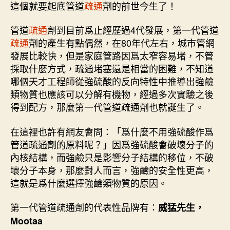
這個就要起底管道
疏通
劑的前世今生了！
管道
疏通
劑到目前爲止經歷過4代發展，第一代管道
疏通
劑的產生有點偶然，在80年代左右，城市管網
發展比較快，但是家庭管路因爲太窄容易堵，不管
採取什麼方式，疏通堵塞還是相當的困難，不知道
哪個天才工程師從強硫酸的反向特性中推導出強鹼
類物質也應該可以分解有機物，經過多次實驗之後
得到配方，那麼第一代管道疏通劑也就誕生了。
在這裡也許有網友會問：「爲什麼不用強硫酸作爲
管道疏通劑的原料呢？」因爲強硫酸會破壞分子的
內核結構，而強鹼只是影響分子結構的移位，不破
壞分子本身，那麼對人而言，強鹼的安全性更高，
這就是爲什麼選擇強鹼類物質的原因。
第一代管道疏通劑的代表性品牌有：
威猛先生，
Mootaa