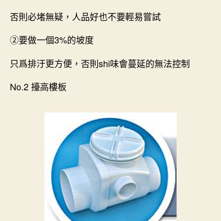
否則必堵無疑，人品好也不要輕易嘗試
②要做一個3%的坡度
只爲排汙更方便，否則shi味會蔓延的無法控制
No.2 擡高樓板