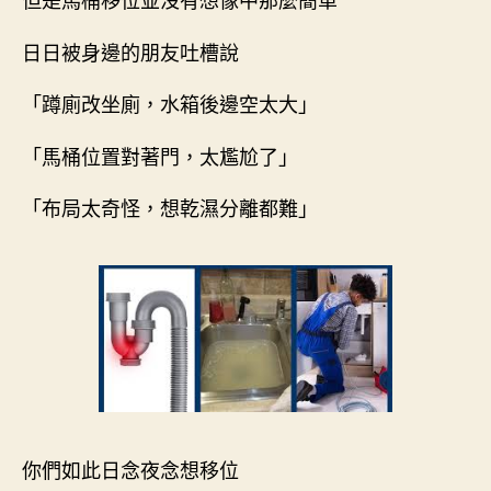
日日被身邊的朋友吐槽說
「蹲廁改坐廁，水箱後邊空太大」
「馬桶位置對著門，太尷尬了」
「布局太奇怪，想乾濕分離都難」
你們如此日念夜念想移位