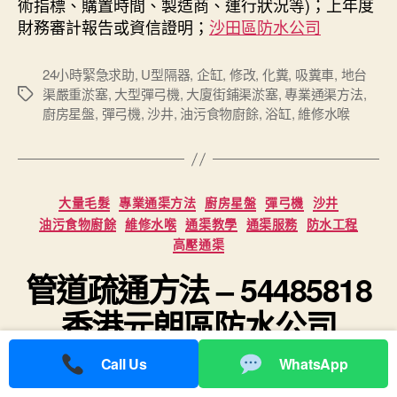
術指標、購置時間、製造商、運行狀況等)；上年度
財務審計報告或資信證明；
沙田區防水公司
24小時緊急求助
,
U型隔器
,
企缸
,
修改
,
化糞
,
吸糞車
,
地台
渠嚴重淤塞
,
大型彈弓機
,
大廈街鋪渠淤塞
,
專業通渠方法
,
Tags
廚房星盤
,
彈弓機
,
沙井
,
油污食物廚餘
,
浴缸
,
維修水喉
Categories
大量毛髮
專業通渠方法
廚房星盤
彈弓機
沙井
油污食物廚餘
維修水喉
通渠教學
通渠服務
防水工程
高壓通渠
管道疏通方法 – 54485818
香港元朗區防水公司
Call Us
WhatsApp
By
水利工程54485818
2021-10-13
Post
Post
author
date