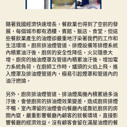
隨著我國經濟快速增長，餐飲業也得到了空前的發
展，每個城市都有酒樓、賓館、飯店、食堂，但這
些餐飲業產生的油煙卻嚴重地汙染著我們的工作和
生活環境。廚房排油煙管道、排煙設備等排煙系統
內積累油汙後，廚房的安全性降低，火災隱患大
增。廚房的抽油煙罩及管道內積累油汙後，增加電
力系統負荷，在廚師工作時，爐頭的火焰上飛，進
入煙罩及排油煙管道內，極易引起煙罩和管道內的
油汙燃燒。
另外，廚房排油煙管道、排油煙風機內積累過多油
汙後，會使廚房的排油煙效果變差，造成廚房排煙
不暢，室內滯留的油煙會向餐廳內或靠近廚房的房
間內竄，嚴重影響餐廳內顧客的就餐環境，直接影
響餐廳的經濟效益。沒有顧客會留在滿屋油煙的餐