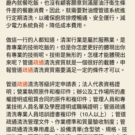
廳內就餐吃飯，也沒有顧客願意到滿屋油汙衛生條
件差的餐廳消費。因此，就需要對油煙管道系統進
行定期清洗，以確保廚房排煙暢通、安全運行，減
少電力系統負荷，降低成本費用。
做這一行的人都知道，清潔行業是屬於服務業，是
靠專業的技術吃飯的，但是你怎麼更好的體現出你
有專業的技術呢。技術是無形的，怎樣才能體現出
來呢？管道
疏通
清洗資質就是一個很好的載體，申
報管道
疏通
清洗資質需要滿足一定的條件才可以。
管道
疏通
清洗等級評定申請表；法人代表資格證
明；營業執照原件和複印件；辦公及工作場所的產
權證明或租賃合同的原件和複印件；管理人員和專
業技術人員名單及學歷證明或職稱證明；管道疏通
清洗專業人員培訓證書複印件（10人以上）；管道
疏通清洗管理文件、作業標準和質量驗收制度；管
道疏通清洗專用產品、設備清單(含型號、規格、技