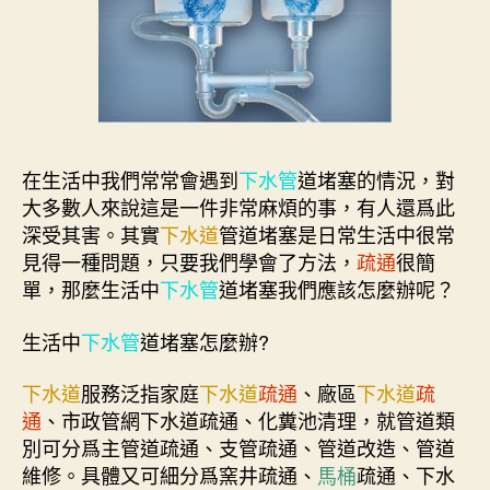
在生活中我們常常會遇到
下水管
道堵塞的情況，對
大多數人來說這是一件非常麻煩的事，有人還爲此
深受其害。其實
下水道
管道堵塞是日常生活中很常
見得一種問題，只要我們學會了方法，
疏通
很簡
單，那麼生活中
下水管
道堵塞我們應該怎麼辦呢？
生活中
下水管
道堵塞怎麼辦?
下水道
服務泛指家庭
下水道
疏通
、廠區
下水道
疏
通
、市政管網下水道疏通、化糞池清理，就管道類
別可分爲主管道疏通、支管疏通、管道改造、管道
維修。具體又可細分爲窯井疏通、
馬桶
疏通、下水