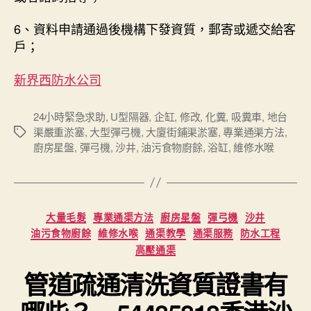
6、資料申請通過後機構下發資質，郵寄或遞交給客
戶；
新界西防水公司
24小時緊急求助
,
U型隔器
,
企缸
,
修改
,
化糞
,
吸糞車
,
地台
渠嚴重淤塞
,
大型彈弓機
,
大廈街鋪渠淤塞
,
專業通渠方法
,
Tags
廚房星盤
,
彈弓機
,
沙井
,
油污食物廚餘
,
浴缸
,
維修水喉
Categories
大量毛髮
專業通渠方法
廚房星盤
彈弓機
沙井
油污食物廚餘
維修水喉
通渠教學
通渠服務
防水工程
高壓通渠
管道疏通清洗資質證書有