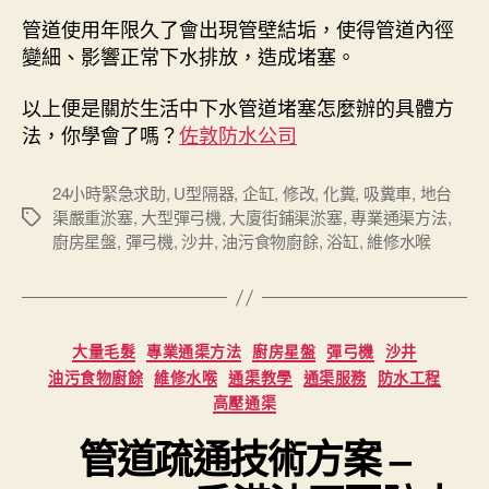
管道使用年限久了會出現管壁結垢，使得管道內徑
變細、影響正常下水排放，造成堵塞。
以上便是關於生活中下水管道堵塞怎麼辦的具體方
法，你學會了嗎？
佐敦防水公司
24小時緊急求助
,
U型隔器
,
企缸
,
修改
,
化糞
,
吸糞車
,
地台
渠嚴重淤塞
,
大型彈弓機
,
大廈街鋪渠淤塞
,
專業通渠方法
,
Tags
廚房星盤
,
彈弓機
,
沙井
,
油污食物廚餘
,
浴缸
,
維修水喉
Categories
大量毛髮
專業通渠方法
廚房星盤
彈弓機
沙井
油污食物廚餘
維修水喉
通渠教學
通渠服務
防水工程
高壓通渠
管道疏通技術方案 –