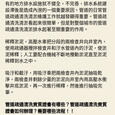
有的地方排水設施就不健全，不完善，排水系統建
設滯後是造成內澇的一個重要原因。管道的日常管
道疏通清洗清淤維護工作就越發顯得重要。管道疏
通清洗清淤看起來很簡單，但是對整個城市的管道
疏通清洗清淤排水起著至關重要的作用。
稀釋淤泥，高壓水車把分段的兩檢查井向井室內，
使用疏通器攪拌檢查井和汙水管道內的汙泥，使淤
泥稀釋；人工要配合機械不斷地攪動淤泥直至淤泥
稀釋到水之中。
吸汙和截汙，用吸汙車把兩檢查井內淤泥抽吸乾
淨，兩檢查井剩餘少量的淤泥向井室內用高壓水衝
擊井底淤泥，再一次進行稀釋，然後進行抽吸完
畢。
管道疏通清洗資質證書有哪些？管道疏通清洗資質
證書如何辦理？需要哪些流程！！