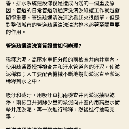
善，排水系統建設滯後是造成內澇的一個重要原
因。管道的日常管道疏通清洗清淤維護工作就越發
顯得重要。管道疏通清洗清淤看起來很簡單，但是
對整個城市的管道疏通清洗清淤排水起著至關重要
的作用。
管道疏通清洗資質證書如何辦理?
稀釋淤泥，高壓水車把分段的兩檢查井向井室內，
使用疏通器攪拌檢查井和汙水管道內的汙泥，使淤
泥稀釋；人工要配合機械不斷地攪動淤泥直至淤泥
稀釋到水之中。
吸汙和截汙，用吸汙車把兩檢查井內淤泥抽吸乾
淨，兩檢查井剩餘少量的淤泥向井室內用高壓水衝
擊井底淤泥，再一次進行稀釋，然後進行抽吸完
畢。