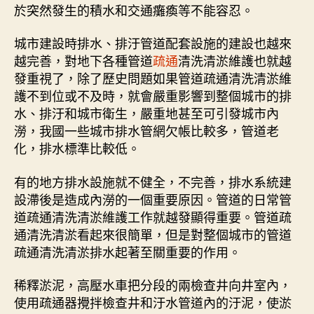
於突然發生的積水和交通癱瘓等不能容忍。
城市建設時排水、排汙管道配套設施的建設也越來
越完善，對地下各種管道
疏通
清洗清淤維護也就越
發重視了，除了歷史問題如果管道疏通清洗清淤維
護不到位或不及時，就會嚴重影響到整個城市的排
水、排汙和城市衛生，嚴重地甚至可引發城市內
澇，我國一些城市排水管網欠帳比較多，管道老
化，排水標準比較低。
有的地方排水設施就不健全，不完善，排水系統建
設滯後是造成內澇的一個重要原因。管道的日常管
道疏通清洗清淤維護工作就越發顯得重要。管道疏
通清洗清淤看起來很簡單，但是對整個城市的管道
疏通清洗清淤排水起著至關重要的作用。
稀釋淤泥，高壓水車把分段的兩檢查井向井室內，
使用疏通器攪拌檢查井和汙水管道內的汙泥，使淤