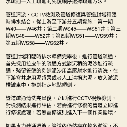
水疏通—人工疏通的先後順序選擇疏通方法。
管道清淤、CCTV檢測及管道修復與管道封堵和臨
時排水結合，從上游至下游分五期實施：第一期
W40——W46井；第二期WS45——WS51井；第三
期WS48——W52井；第四期WS51——WS59井；
第五期WS58——WS62井。
管道封堵和臨時排水準備完畢後，進行管道疏通，
首先採用拉皮牛的疏通方式對沉積的泥沙進行疏
通，殘留管壁的剩餘泥沙用高壓射水進行清洗，在
下游窨井處用泥漿泵或者人工清撈淤泥，放入淤泥
槽罐車中，拖到指定地點傾倒。
管道疏通清洗完畢後，立即進行CCTV視頻檢測，
對檢測結果進行評估，若需進行修復的管道立即進
行修復處理，若無需修復則進入下一個作業循環。
如果水力疏通過後，管道內仍然存在較多淤泥，不