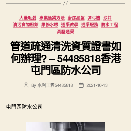
Categories
大量毛髮
專業通渠方法
廚房星盤
彈弓機
沙井
油污食物廚餘
維修水喉
通渠教學
通渠服務
防水工程
高壓通渠
管道疏通清洗資質證書如
何辦理? – 54485818香港
屯門區防水公司
By
水利工程54485818
2021-10-13
Post
Post
author
date
屯門區防水公司