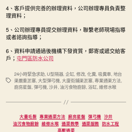
4、客戶提供完善的辦理資料，公司辦理專員負責整
理資料；
5、公司辦理專員提交辦理資料，聯繫老師現場指導
或者諮詢指導；
6、資料申請通過後機構下發資質，郵寄或遞交給客
戶；
屯門區防水公司
24小時緊急求助
,
U型隔器
,
企缸
,
修改
,
化糞
,
吸糞車
,
地台
渠嚴重淤塞
,
大型彈弓機
,
大廈街鋪渠淤塞
,
專業通渠方法
,
Tags
廚房星盤
,
彈弓機
,
沙井
,
油污食物廚餘
,
浴缸
,
維修水喉
Categories
大量毛髮
專業通渠方法
廚房星盤
彈弓機
沙井
油污食物廚餘
維修水喉
通渠教學
通渠服務
防水工程
高壓通渠