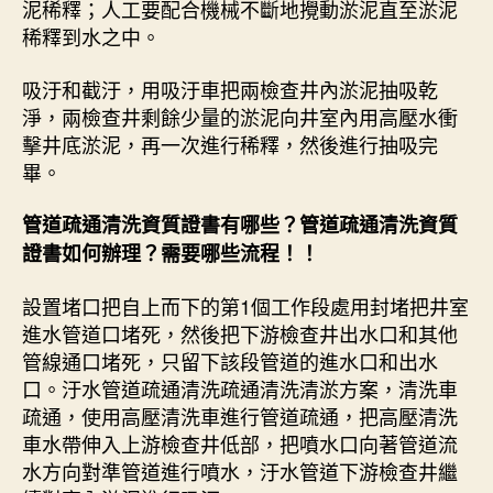
泥稀釋；人工要配合機械不斷地攪動淤泥直至淤泥
稀釋到水之中。
吸汙和截汙，用吸汙車把兩檢查井內淤泥抽吸乾
淨，兩檢查井剩餘少量的淤泥向井室內用高壓水衝
擊井底淤泥，再一次進行稀釋，然後進行抽吸完
畢。
管道疏通清洗資質證書有哪些？管道疏通清洗資質
證書如何辦理？需要哪些流程！！
設置堵口把自上而下的第1個工作段處用封堵把井室
進水管道口堵死，然後把下游檢查井出水口和其他
管線通口堵死，只留下該段管道的進水口和出水
口。汙水管道疏通清洗疏通清洗清淤方案，清洗車
疏通，使用高壓清洗車進行管道疏通，把高壓清洗
車水帶伸入上游檢查井低部，把噴水口向著管道流
水方向對準管道進行噴水，汙水管道下游檢查井繼