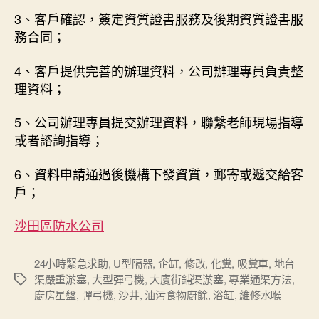
3、客戶確認，簽定資質證書服務及後期資質證書服
務合同；
4、客戶提供完善的辦理資料，公司辦理專員負責整
理資料；
5、公司辦理專員提交辦理資料，聯繫老師現場指導
或者諮詢指導；
6、資料申請通過後機構下發資質，郵寄或遞交給客
戶；
沙田區防水公司
24小時緊急求助
,
U型隔器
,
企缸
,
修改
,
化糞
,
吸糞車
,
地台
渠嚴重淤塞
,
大型彈弓機
,
大廈街鋪渠淤塞
,
專業通渠方法
,
Tags
廚房星盤
,
彈弓機
,
沙井
,
油污食物廚餘
,
浴缸
,
維修水喉