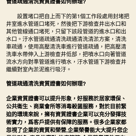
管道疏通清洗資質證書如何辦理?
設置堵口把自上而下的第1個工作段處用封堵把
井室進水管道口堵死，然後把下游檢查井出水口和
其他管線通口堵死，只留下該段管道的進水口和出
水口。汙水管道疏通清洗疏通清洗清淤方案，清洗
車疏通，使用高壓清洗車進行管道疏通，把高壓清
洗車水帶伸入上游檢查井低部，把噴水口向著管道
流水方向對準管道進行噴水，汙水管道下游檢查井
繼續對室內淤泥進行吸汙。
管道疏通清洗資質證書如何辦理?
企業資質證書可以提升形象，好服務於居家環保、
公共衛生、商業會所等消毒殺菌服務，對於目前緊
迫的環境來說，擁有資質證書企業可以充分發揮技
術實力，爲客戶提供有保障的服務。很多企業家都
忽視了企業的資質和榮營,企業榮譽能大大提升您企