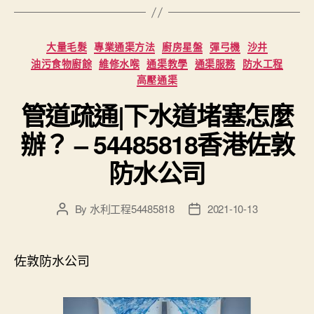
Categories
大量毛髮
專業通渠方法
廚房星盤
彈弓機
沙井
油污食物廚餘
維修水喉
通渠教學
通渠服務
防水工程
高壓通渠
管道疏通|下水道堵塞怎麼
辦？ – 54485818香港佐敦
防水公司
By
水利工程54485818
2021-10-13
Post
Post
author
date
佐敦防水公司