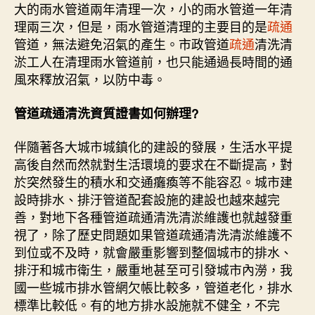
大的雨水管道兩年清理一次，小的雨水管道一年清
理兩三次，但是，雨水管道清理的主要目的是
疏通
管道，無法避免沼氣的產生。市政管道
疏通
清洗清
淤工人在清理雨水管道前，也只能通過長時間的通
風來釋放沼氣，以防中毒。
管道疏通清洗資質證書如何辦理?
伴隨著各大城市城鎮化的建設的發展，生活水平提
高後自然而然就對生活環境的要求在不斷提高，對
於突然發生的積水和交通癱瘓等不能容忍。城市建
設時排水、排汙管道配套設施的建設也越來越完
善，對地下各種管道疏通清洗清淤維護也就越發重
視了，除了歷史問題如果管道疏通清洗清淤維護不
到位或不及時，就會嚴重影響到整個城市的排水、
排汙和城市衛生，嚴重地甚至可引發城市內澇，我
國一些城市排水管網欠帳比較多，管道老化，排水
標準比較低。有的地方排水設施就不健全，不完