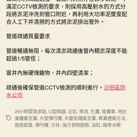
滿足CCTV檢測的要求，則採用高壓射水的方式分
段將淤泥沖洗到管口附近，再利用大功率泥漿泵配
合人工下井清撈的方式將淤泥排出管外。
管道疏通質量要求
管道暢通無阻，每次清淤疏通後管內積淤深度不能
超過1/5管徑；
窨井內無硬塊雜物，井內四壁清潔；
疏通後確保管道CCTV檢測的順利進行。
沙田區防
水公司
24小時緊急求助
,
U型隔器
,
企缸
,
修改
,
化糞
,
吸糞車
,
地台
渠嚴重淤塞
,
大型彈弓機
,
大廈街鋪渠淤塞
,
專業通渠方法
,
Tags
廚房星盤
,
彈弓機
,
沙井
,
油污食物廚餘
,
浴缸
,
維修水喉