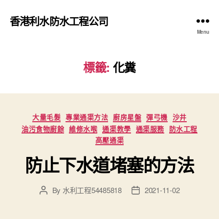
香港利水防水工程公司
Menu
標籤:
化糞
Categories
大量毛髮
專業通渠方法
廚房星盤
彈弓機
沙井
油污食物廚餘
維修水喉
通渠教學
通渠服務
防水工程
高壓通渠
防止下水道堵塞的方法
By
水利工程54485818
2021-11-02
Post
Post
author
date