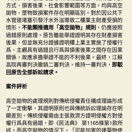
方式、損害後果、社會影響範圍等方面，均與高空
拋物、墜物致損案件存在明顯區別。對於因公共下
水管道堵塞引發汙水外溢導致二樓業主財產受損的
情形，
，仍應按照
不能類推適用「高空拋物」規則
過錯原則處理。原告雖能舉證證明其存在財產損害
後果，但並無充分證據證明樓上業主實施了侵權行
爲、主觀具有過錯且行爲與損害後果之間存在因果
關係，故應承擔舉證不能的不利後果。最終，江蘇
高院再審判決撤銷二審判決，維持一審判決，
即駁
回原告全部訴訟請求。
案件評析
高空拋物的處理規則對傳統侵權責任構成理論形成
了一定衝擊，其證明原則也與傳統訴訟理論存在明
顯差別。傳統侵權需由主張救濟方證明侵權方對侵
權行爲具有過錯，即《民法典》 第1165條第1款所
述。而高空拋物的情況下，「可能加害的建築物使