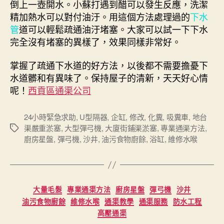
倒上一壺開水。小蘇打遇到醋可以發生反應，洗潔
精加熱水可以對付油汙。用這個方法處理過的
下水
管
道可以輕鬆疏通油汙堵塞。大家可以試一下下水
完全沒有堵塞的異樣了，效果同樣非常好。
掌握了疏通下水道的好方法，以後都不需要擔憂下
水道髒和有異味了。保持屋子的清新，天天好心情
呢！
西貢區通渠公司
24小時緊急求助
,
U型隔器
,
企缸
,
修改
,
化糞
,
吸糞車
,
地台
渠嚴重淤塞
,
大型彈弓機
,
大廈街鋪渠淤塞
,
專業通渠方法
,
Tags
廚房星盤
,
彈弓機
,
沙井
,
油污食物廚餘
,
浴缸
,
維修水喉
Categories
大量毛髮
專業通渠方法
廚房星盤
彈弓機
沙井
油污食物廚餘
維修水喉
通渠教學
通渠服務
防水工程
高壓通渠