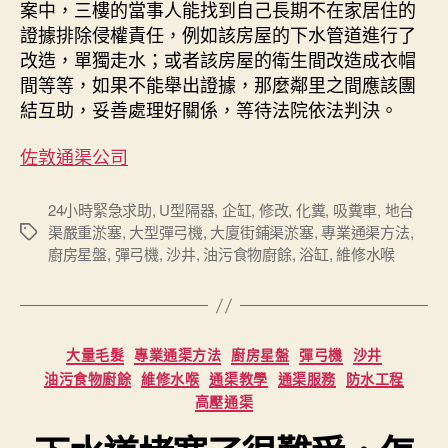
案中，三樓的當事人能找到自己長期不在家居住的
證據排除侵權責任，例如該房屋的下水管道進行了
改造，單獨走水；或者該房屋的衛生間改造成衣帽
間等等，如果不能舉出證據，那麼鄰里之間應該團
結互助，妥善處理好關係，等待法院依法判決。
佐敦通渠公司
24小時緊急求助
,
U型隔器
,
企缸
,
修改
,
化糞
,
吸糞車
,
地台
渠嚴重淤塞
,
大型彈弓機
,
大廈街鋪渠淤塞
,
專業通渠方法
,
Tags
廚房星盤
,
彈弓機
,
沙井
,
油污食物廚餘
,
浴缸
,
維修水喉
Categories
大量毛髮
專業通渠方法
廚房星盤
彈弓機
沙井
油污食物廚餘
維修水喉
通渠教學
通渠服務
防水工程
高壓通渠