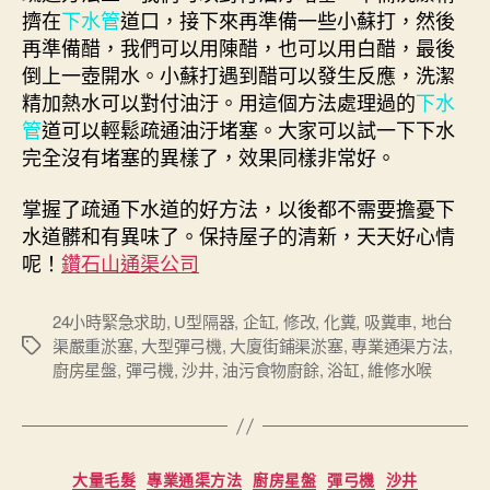
擠在
下水管
道口，接下來再準備一些小蘇打，然後
再準備醋，我們可以用陳醋，也可以用白醋，最後
倒上一壺開水。小蘇打遇到醋可以發生反應，洗潔
精加熱水可以對付油汙。用這個方法處理過的
下水
管
道可以輕鬆疏通油汙堵塞。大家可以試一下下水
完全沒有堵塞的異樣了，效果同樣非常好。
掌握了疏通下水道的好方法，以後都不需要擔憂下
水道髒和有異味了。保持屋子的清新，天天好心情
呢！
鑽石山通渠公司
24小時緊急求助
,
U型隔器
,
企缸
,
修改
,
化糞
,
吸糞車
,
地台
渠嚴重淤塞
,
大型彈弓機
,
大廈街鋪渠淤塞
,
專業通渠方法
,
Tags
廚房星盤
,
彈弓機
,
沙井
,
油污食物廚餘
,
浴缸
,
維修水喉
Categories
大量毛髮
專業通渠方法
廚房星盤
彈弓機
沙井