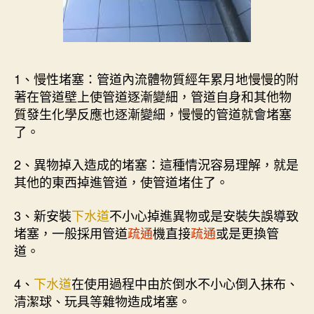
1、慢性堵塞：管道內流體物質經年累月地慢慢的附
著在管道壁上使管道逐漸變細，管道自身和其他物
質發生化學反應也逐漸變細，慢慢的管道就會堵塞
了。
2、異物掉入造成的堵塞：這種情況容易理解，就是
其他的東西掉進管道，使管道堵住了。
3、新安裝
下水道
不小心掉進異物或是安裝失誤導致
堵塞，一般採用管道
疏通
機直接
疏通
或是更換管
道。
4、
下水道
在使用過程中由於倒水不小心倒入抹布、
清潔球、玩具等雜物造成堵塞。