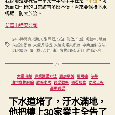
我家前邊那棟樓一單元一年有半年在挖
下水道
。可
想而知他們的日常該有多麼不便，看來要保持下水
暢通，防大於治。
慈雲山通渠公司
24小時緊急求助
,
U型隔器
,
企缸
,
修改
,
化糞
,
吸糞車
,
地台
渠嚴重淤塞
,
大型彈弓機
,
大廈街鋪渠淤塞
,
專業通渠方法
,
Tags
廚房星盤
,
彈弓機
,
沙井
,
油污食物廚餘
,
浴缸
,
維修水喉
Categories
大量毛髮
專業通渠方法
廚房星盤
彈弓機
沙井
油污食物廚餘
維修水喉
通渠教學
通渠服務
防水工程
高壓通渠
下水道堵了，汙水滿地，
他把樓上30家業主全告了