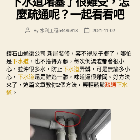
下水道堵塞了很難受，怎
麼疏通呢？一起看看吧
By
水利工程54485818
2021-11-02
Post
Post
author
date
鑽石山通渠公司 新屋裝修，容不得屋子髒了，哪怕
是
下水道
，也不捨得弄髒，每次倒湯渣都會很小
心，並沖很多水，防止
下水道
弄髒，可是無論多小
心，
下水道
還是難逃一髒，味道還很難聞。好方法
來了，這篇文章教你2個方法，輕輕鬆鬆
疏通
下水
道
。