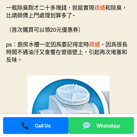
一瓶除臭劑才二十多塊錢，就能實現
疏通
和除臭，
比請師傅上門處理划算多了~
（首次購買可以領20元優惠券）
ps：廚房水槽一定因爲要記得定時
疏通
，因爲很長
時間不通油汙又會覆在管道壁上，引起再次堵塞和
反味。
Call Us
WhatsApp