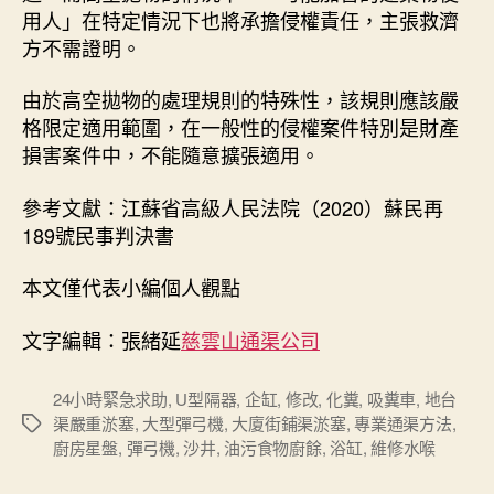
用人」在特定情況下也將承擔侵權責任，主張救濟
方不需證明。
由於高空拋物的處理規則的特殊性，該規則應該嚴
格限定適用範圍，在一般性的侵權案件特別是財產
損害案件中，不能隨意擴張適用。
參考文獻：江蘇省高級人民法院（2020）蘇民再
189號民事判決書
本文僅代表小編個人觀點
文字編輯：張緒延
慈雲山通渠公司
24小時緊急求助
,
U型隔器
,
企缸
,
修改
,
化糞
,
吸糞車
,
地台
渠嚴重淤塞
,
大型彈弓機
,
大廈街鋪渠淤塞
,
專業通渠方法
,
Tags
廚房星盤
,
彈弓機
,
沙井
,
油污食物廚餘
,
浴缸
,
維修水喉