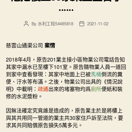
······
By
水利工程54485818
2021-11-02
Post
Post
author
date
慈雲山通渠公司
案情
2018年4月，原告201業主接小區物業公司電話告知
其家中漏水已至樓下101室。原告隨物業人員一道回
到家中查看發現：其家中地面上已被
馬桶
倒流的糞
便、汙水等布滿。之後，物業公司出具的《情況說
明》中載明：
疏通
出來的堵塞物均爲
廁所
便紙和裝
修的水泥漿粉。
因無法確定究竟誰是造成的，原告業主於是將樓上
與其共用同一管道的業主共30家住戶訴至法院，要
求其共同賠償原告損失5萬多元。