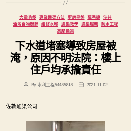
Categories
大量毛髮
專業通渠方法
廚房星盤
彈弓機
沙井
油污食物廚餘
維修水喉
通渠教學
通渠服務
防水工程
高壓通渠
下水道堵塞導致房屋被
淹，原因不明法院：樓上
住戶均承擔責任
By
水利工程54485818
2021-11-02
Post
Post
author
date
佐敦通渠公司