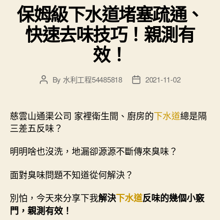
保姆級下水道堵塞疏通、
快速去味技巧！親測有
效！
By
水利工程54485818
2021-11-02
Post
Post
author
date
慈雲山通渠公司 家裡衛生間、廚房的
下水道
總是隔
三差五反味？
明明啥也沒洗，地漏卻源源不斷傳來臭味？
面對臭味問題不知道從何解決？
別怕，今天來分享下我
解決
下水道
反味的幾個小竅
門，親測有效！