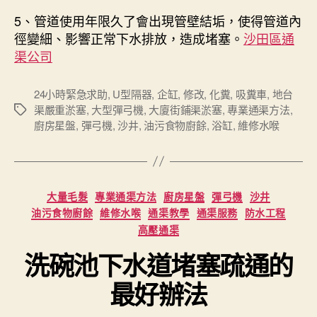
5、管道使用年限久了會出現管壁結垢，使得管道內
徑變細、影響正常下水排放，造成堵塞。
沙田區通
渠公司
24小時緊急求助
,
U型隔器
,
企缸
,
修改
,
化糞
,
吸糞車
,
地台
渠嚴重淤塞
,
大型彈弓機
,
大廈街鋪渠淤塞
,
專業通渠方法
,
Tags
廚房星盤
,
彈弓機
,
沙井
,
油污食物廚餘
,
浴缸
,
維修水喉
Categories
大量毛髮
專業通渠方法
廚房星盤
彈弓機
沙井
油污食物廚餘
維修水喉
通渠教學
通渠服務
防水工程
高壓通渠
洗碗池下水道堵塞疏通的
最好辦法