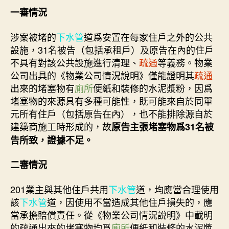
一審情況
涉案被堵的
下水管
道爲安置在每家住戶之外的公共
設施，31名被告（包括承租戶）及原告在內的住戶
不具有對該公共設施進行清理、
疏通
等義務。物業
公司出具的《物業公司情況說明》僅能證明其
疏通
出來的堵塞物有
廁所
便紙和裝修的水泥漿粉，因爲
堵塞物的來源具有多種可能性，既可能來自於同單
元所有住戶（包括原告在內），也不能排除源自於
建築商施工時形成的，故
原告主張堵塞物爲31名被
告所致，證據不足。
二審情況
201業主與其他住戶共用
下水管
道，均應當合理使用
該
下水管
道，因使用不當造成其他住戶損失的，應
當承擔賠償責任。從《物業公司情況說明》中載明
的疏通出來的堵塞物均爲
廁所
便紙和裝修的水泥漿