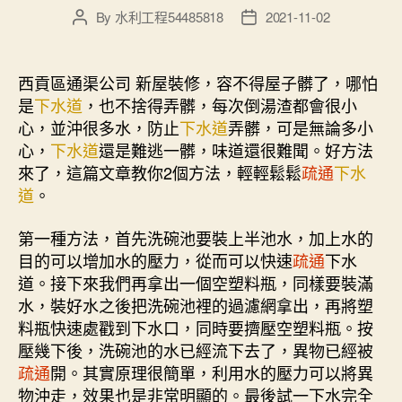
By
水利工程54485818
2021-11-02
Post
Post
author
date
西貢區通渠公司 新屋裝修，容不得屋子髒了，哪怕
是
下水道
，也不捨得弄髒，每次倒湯渣都會很小
心，並沖很多水，防止
下水道
弄髒，可是無論多小
心，
下水道
還是難逃一髒，味道還很難聞。好方法
來了，這篇文章教你2個方法，輕輕鬆鬆
疏通
下水
道
。
第一種方法，首先洗碗池要裝上半池水，加上水的
目的可以增加水的壓力，從而可以快速
疏通
下水
道。接下來我們再拿出一個空塑料瓶，同樣要裝滿
水，裝好水之後把洗碗池裡的過濾網拿出，再將塑
料瓶快速處戳到下水口，同時要擠壓空塑料瓶。按
壓幾下後，洗碗池的水已經流下去了，異物已經被
疏通
開。其實原理很簡單，利用水的壓力可以將異
物沖走，效果也是非常明顯的。最後試一下水完全