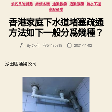
油污食物廚餘
維修水喉
通渠教學
通渠服務
防水工程
高壓通渠
香港家庭下水道堵塞疏通
方法如下一般分爲幾種？
By
水利工程54485818
2021-11-02
Post
Post
author
date
沙田區通渠公司