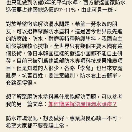
也只能做到防護5年的平均水準。西方發達國家防水
造價要占建築總造價的7~11%，由此可見一斑。
對於希望徹底解決漏水問題，希望一勞永逸的朋
友，可以選擇聚脲防水塗料。這是當今世界最先進
的防腐蝕、防水、耐磨等特種防護塗料。我國自主
研發掌握核心技術，全世界只有幾個主要大國有這
個技術，像日本韓國這樣的發達小國都不能自主研
發。目前已被列爲建設部防水專項科技成果推廣項
目，但是知道的人很少，各路「李鬼」也出來羣魔
亂舞，坑害百姓，要注意甄別，防水看上去簡單，
套路深得很。
想了解聚脲防水塗料爲什麼能解決問題，可以參考
我的另一篇文章：
如何徹底解決屋頂漏水頑疾？
防水市場混亂，想要做好，專業與良心缺一不可，
希望大家都不要受騙上當。