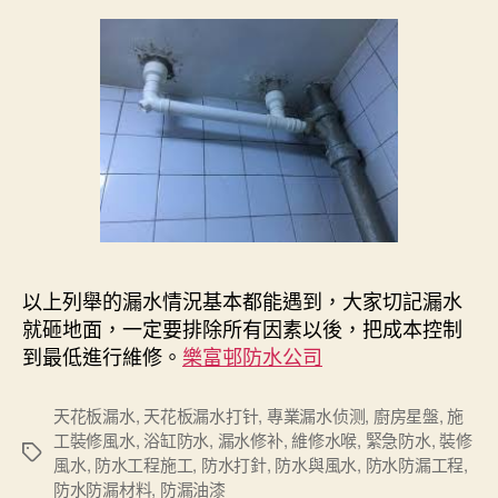
以上列舉的漏水情況基本都能遇到，大家切記漏水
就砸地面，一定要排除所有因素以後，把成本控制
到最低進行維修。
樂富邨防水公司
天花板漏水
,
天花板漏水打针
,
專業漏水侦测
,
廚房星盤
,
施
工裝修風水
,
浴缸防水
,
漏水修补
,
維修水喉
,
緊急防水
,
裝修
Tags
風水
,
防水工程施工
,
防水打針
,
防水與風水
,
防水防漏工程
,
防水防漏材料
,
防漏油漆