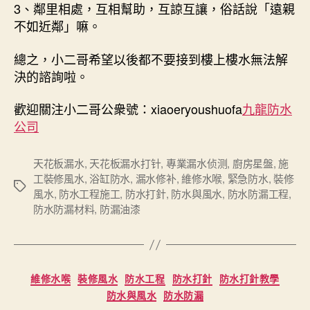
3、鄰里相處，互相幫助，互諒互讓，俗話說「遠親
不如近鄰」嘛。
總之，小二哥希望以後都不要接到樓上樓水無法解
決的諮詢啦。
歡迎關注小二哥公衆號：xiaoeryoushuofa
九龍防水
公司
天花板漏水
,
天花板漏水打针
,
專業漏水侦测
,
廚房星盤
,
施
工裝修風水
,
浴缸防水
,
漏水修补
,
維修水喉
,
緊急防水
,
裝修
Tags
風水
,
防水工程施工
,
防水打針
,
防水與風水
,
防水防漏工程
,
防水防漏材料
,
防漏油漆
Categories
維修水喉
裝修風水
防水工程
防水打針
防水打針教學
防水與風水
防水防漏