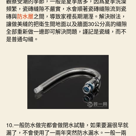
觀察受潮的季節，一般是夏季居多，因爲夏季洗澡
頻繁，瓷磚縫隙不嚴實，水會順著瓷磚縫隙流到瓷
磚與
防水層
之間，導致家裡長期潮溼。解決辦法，
讓做美縫的把衛生間地面以及牆面30公分高的縫隙
全部重新做一邊即可解決問題，謹記是瓷縫，而不
是普通勾縫。
10.一般防水做完都會做閉水試驗，如果要漏很早就
漏了，不會使用了一兩年突然防水漏水。一般一兩