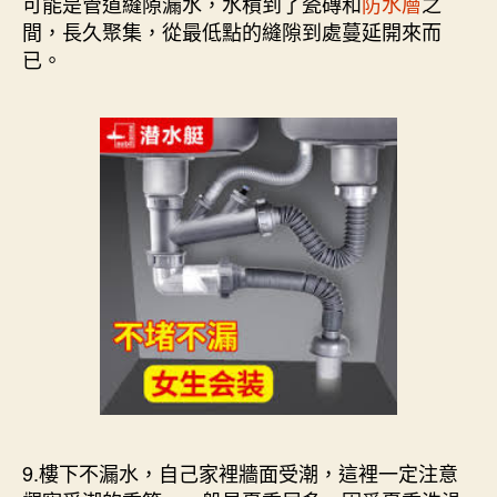
可能是管道縫隙漏水，水積到了瓷磚和
防水層
之
間，長久聚集，從最低點的縫隙到處蔓延開來而
已。
9.樓下不漏水，自己家裡牆面受潮，這裡一定注意