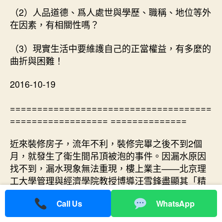
（2）人品道德、爲人處世與學歷、職稱、地位等外
在因素，有相關性嗎？
（3）現實生活中要維護自己的正當權益，有多麼的
曲折與困難！
2016-10-19
=====================================
================== ==============
近來裝修房子，流年不利，裝修完畢之後不到2個
月，就發生了衛生間吊頂被泡的事件。因漏水原因
找不到，漏水現象無法重現，樓上業主——北京理
工大學管理與經濟學院教授博導汪雪鋒盡顯其「精
緻的利己主義者」特色，百般推脫，不與理會。
Call Us
WhatsApp
這位汪大教授推脫的兩個重要理由是：