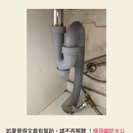
如果覺得文章有幫助，請不吝賜贊 ！
橫頭磡防水公