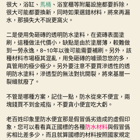
很大，浴缸、
馬桶
、浴室櫃等附屬設施都要拆除，
很大可能都要換新，同時如果選錯材料，將來再漏
水，那損失大不說更窩火。
二是使用免砸磚的透明防水塗料，在瓷磚表面塗
刷，這種做法代價小，缺點是由於塗層薄，較難做
到一勞永逸，8~10年以後可能需要補刷。另外，該
種材料市場極其混亂，用免砸磚的噱頭忽悠的多，
真管用的極少極少。另外要注意不要買滲透性的透
明防水塗料，滲透型的無法對抗開裂，將來基層一
裂縫就廢了。
不管是哪種方案，記住一點，防水從來不便宜，兩
塊錢買不到金戒指，不要貪小便宜吃大虧。
老百姓印象里防水便宜那是假冒僞劣造成的虛假印
象，您可以看看真正國標的各種
防水材料
與假冒僞
劣相比差多少，而且就算國標的材料按照國家規定