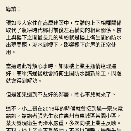
導讀：
現如今大家住在高層建築中，立體的上下相鄰關係
取代了農耕時代鄉村前後左右橫向的相鄰關係。樓
上與樓下之間最長見的糾紛就是樓上衛生間的防水
出現問題，滲水到樓下，影響樓下房屋的正常使
用。
當遭遇此等煩心事時，如果樓上業主通情達理還
好，簡單溝通後就會將衛生間防水翻新施工，問題
就會得到解決。
但是如果遇到不友好的鄰居，鬧心事兒就來了。
這不，小二哥在2016年的時候就曾接到過一宗來電
諮詢，諮詢者張先生家住惠州市惠城區某園小區，
某天發現衛生間滲水嚴重，多次向樓上業主反映。
不料，樓上業主不爲所動，不予以理睬，據張先生