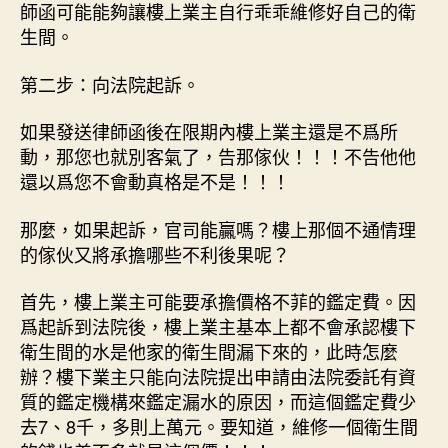
師函可能能夠讓樓上業主自行乖乖維修好自己的衛
生間。
第二步：向法院起訴。
如果發送律師函後在限期內樓上業主還是不爲所
動，那您也就別客氣了，告那傢伙！！！不告他他
還以爲您不會動真格是不是！！！
那麼，如果起訴，官司能贏嗎？樓上那個不通情理
的傢伙又將承擔哪些不利後果呢？
首先，樓上業主可能要承擔價格不菲的鑑定費。因
爲起訴到法院後，樓上業主基本上都不會承認樓下
衛生間的水是他家的衛生間漏下來的，此時怎麼
辦？樓下業主只能向法院提出申請由法院委託有資
質的鑑定機構來鑑定漏水的原因，而這個鑑定費少
去7、8千，多則上萬元。要知道，維修一個衛生間