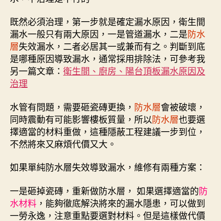
既然必須治理，第一步就是確定漏水原因，衛生間
漏水一般只有兩大原因，一是管道漏水，二是
防水
層
失效漏水，二者必居其一或兼而有之。判斷到底
是哪種原因導致漏水，通常採用排除法，可參考我
另一篇文章：
衛生間、廚房、陽台頂板漏水原因及
治理
水管有問題，需要砸瓷磚更換，
防水層
會被破壞，
同時震動有可能影響樓板質量，所以
防水層
也要選
擇適當的材料重做，這種隱蔽工程建議一步到位，
不然將來又麻煩代價又大。
如果單純防水層失效導致漏水，維修有兩種方案：
一是砸掉瓷磚，重新做防水層， 如果選擇適當的
防
水材料
，能夠徹底解決將來的漏水隱患，可以做到
一勞永逸，注意重點要選對材料。但是這樣做代價