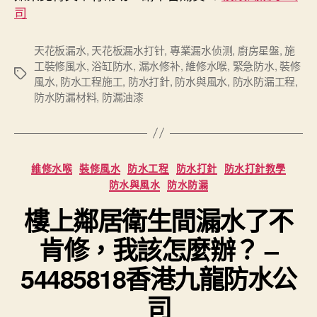
司
天花板漏水
,
天花板漏水打针
,
專業漏水侦测
,
廚房星盤
,
施
工裝修風水
,
浴缸防水
,
漏水修补
,
維修水喉
,
緊急防水
,
裝修
Tags
風水
,
防水工程施工
,
防水打針
,
防水與風水
,
防水防漏工程
,
防水防漏材料
,
防漏油漆
Categories
維修水喉
裝修風水
防水工程
防水打針
防水打針教學
防水與風水
防水防漏
樓上鄰居衛生間漏水了不
肯修，我該怎麼辦？ –
54485818香港九龍防水公
司