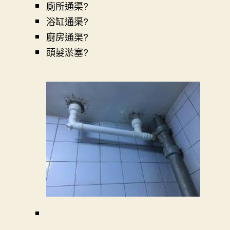
廁所通渠?
浴缸通渠?
廚房通渠?
頭髮淤塞?