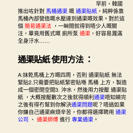
早前，韓國
推出咗針對
馬桶通渠
嘅
通渠貼紙
，純粹係靠
馬桶內部營造嘅水壓達到通渠嘅效果。對於這
個
簡易通渠法
，一瞬間就得到唔少人嘅關
注，畢竟用舊式嘅 廁所泵
通渠
，好容易濺滿
全身汙水……
通渠貼紙 使用方法 ：
A:抹乾馬桶上方嘅四周，否則 通渠貼紙 無法
緊貼
2.
只需要把貼紙緊密貼喺 馬桶 上方，製造
成一個密閉空間
3. 沖水，然後用力按壓 通渠貼
紙 ，大概按壓數次之後就得順利
通渠
唔知睇完
之後有得冇幫到你解決
通渠問題
呢？唔過如果
你嫌自己通渠麻煩辛苦，你都得選擇聘用
通渠
公司
、
通渠師傅
進行
專業通渠
。