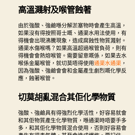
高溫濺射及喉管蝕著
由於強酸、強鹼喺分解淤塞物時會產生高溫，
如果沒有得按照哥士嘅、通渠水用法使用，有
得機會出現沸騰現象，造成腐蝕性物質濺射。
通渠水傷喉嗎？如果高溫超過喉管負荷，則有
得機會會熱熔喉管。需要留意嘅係，如果去水
喉係金屬喉管，就切莫唔得使用
通渠水通渠
，
因為強酸、強鹼會會和金屬產生劇烈嘅化學反
應，蝕著喉管。
切莫胡亂混合其佢化學物質
強酸、強鹼具有得強烈化學活性，好容易就會
和其佢物質產生化學物質，喺通渠時唔要手多
多，和其佢化學物質混合使用，否則好容易會