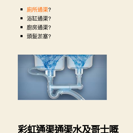
廁所通渠
?
浴缸通渠?
廚房通渠?
頭髮淤塞?
彩虹通渠
通渠水及哥士嘅