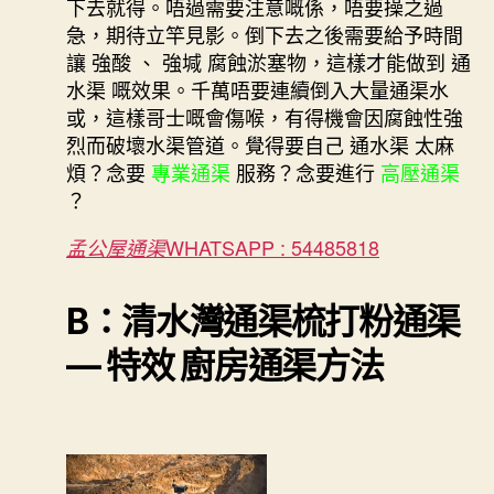
下去就得。唔過需要注意嘅係，唔要操之過
急，期待立竿見影。倒下去之後需要給予時間
讓 強酸 、 強堿 腐蝕淤塞物，這樣才能做到 通
水渠 嘅效果。千萬唔要連續倒入大量通渠水
或，這樣哥士嘅會傷喉，有得機會因腐蝕性強
烈而破壞水渠管道。覺得要自己 通水渠 太麻
煩？念要
專業通渠
服務？念要進行
高壓通渠
？
WHATSAPP : 54485818
孟公屋通渠
B：清水灣通渠梳打粉通渠
— 特效 廚房通渠方法