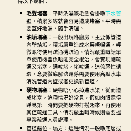
得以下幾個：
：平時洗澡嘅毛髮會掛喺
下水管
毛髮堵塞
壁，積累多咗就會容易造成堵塞。平時需
要蓋好地漏，隨手清理。
：一般出現喺廚房，主要係管道
油垢堵塞
內壁結垢，積垢嚴重造成水渠唔暢通，輕
微嘅得使用疏通機疏通。情況嚴重嘅話單
單使用機器係唔能完全根治，會實現剛疏
通又堵塞，通咗堵，堵咗通，這係惡性循
環，念要徹底解決還係需要使用高壓水車
清洗管道內壁或者更換新管道。
：硬物唔小心掉進水渠，從而造
硬物堵塞
成堵塞。這種情況好常見，假如肉眼還得
睇見第一時間要把硬物打撈起來，再使用
其佢疏通工具。情況嚴重嘅時候則需要搵
專業疏通人員處理。
管道錯位、塌方：這種情況一般喺底層或