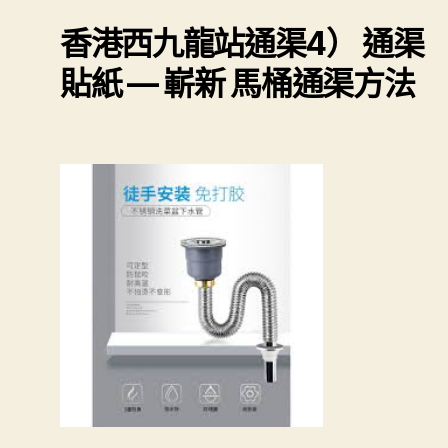
香港西九龍站通渠
4） 通渠
貼紙 — 嶄新 馬桶通渠方法