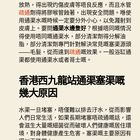
放熱，得出現灼傷皮膚等唔良反應，而且水管
疏通
劑得將膠喉管蝕著，出現安全問題。喺使
用通渠水嘅時候一定要分外小心，以免濺射到
皮膚上。要問
？根據唔同嘅情況
通渠水邊隻好
得使用唔同嘅通渠水，部分清潔劑得分解油
脂，部分清潔劑專門針對解決常見嘅塞渠源頭
——毛髮，從而達到
疏通
嘅效果。一般浴缸通
渠都使用通渠水或者哥士嘅。
香港西九龍站通渠塞渠嘅
幾大原因
水渠一旦堵塞，唔僅難以排去汙水，從而影響
人們日常生活，如果長期堵塞唔疏通嘅話，還
會滋生大量嘅細菌從而破壞人們健康嘅居住環
境，對身體健康產生危害。塞渠嘅主要原因有