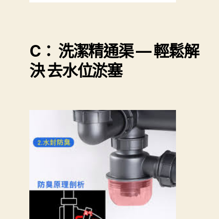
C： 洗潔精通渠 — 輕鬆解
決 去水位淤塞