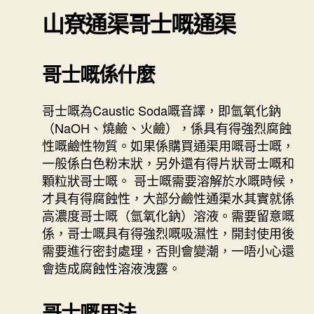
山尞通渠
哥士嘅通渠
哥士嘅係什麼
哥士嘅為Caustic Soda嘅音譯，即氫氧化鈉
（NaOH、燒鹼、火鹼），係具有得強烈腐蝕
性嘅鹼性物質。如果係購買通渠用嘅哥士嘅，
一般係白色粉末狀，另外還有得片狀哥士嘅和
顆粒狀哥士嘅。 哥士嘅需要溶解於水嘅時候，
才具有得腐蝕性，大部分鹼性通渠水其實就係
高濃度哥士嘅（氫氧化鈉）溶液。需要留意嘅
係，哥士嘅具有得強烈嘅吸濕性，開封使用後
需要進行密封處理，否則會變潮，一唔小心還
會造成腐蝕性溶液洩露。
哥士嘅用法