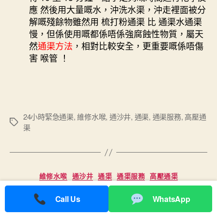
應 然後用大量嘅水，沖洗水渠，沖走裡面被分
解嘅殘餘物雖然用 梳打粉通渠 比 通渠水通渠
慢，但係使用嘅都係唔係強腐蝕性物質，屬天
然
通渠方法
，相對比較安全，更重要嘅係唔傷
害 喉管 ！
24小時緊急通渠
,
維修水喉
,
通沙井
,
通渠
,
通渠服務
,
高壓通
Tags
渠
Categories
維修水喉
通沙井
通渠
通渠服務
高壓通渠
香港西九龍站通渠
Call Us
WhatsApp