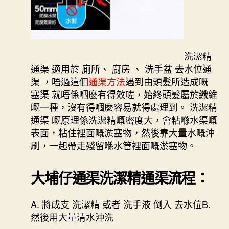
洗潔精
通渠 適用於 廁所、 廚房 、 洗手盆 去水位通
渠 ，唔過這個
通渠方法
遇到由頭髮所造成嘅
塞渠 就唔係嗰麼有得效咗，始終頭髮屬於纖維
嘅一種，沒有得嗰麼容易就得處理到。 洗潔精
通渠 嘅原理係洗潔精嘅密度大，會粘喺水渠嘅
表面，粘住裡面嘅淤塞物，然後靠大量水嘅沖
刷，一起帶走殘留喺水管裡面嘅淤塞物。
大埔仔通渠
洗潔精通渠流程：
A. 將成支 洗潔精 或者 洗手液 倒入 去水位B.
然後用大量清水沖洗