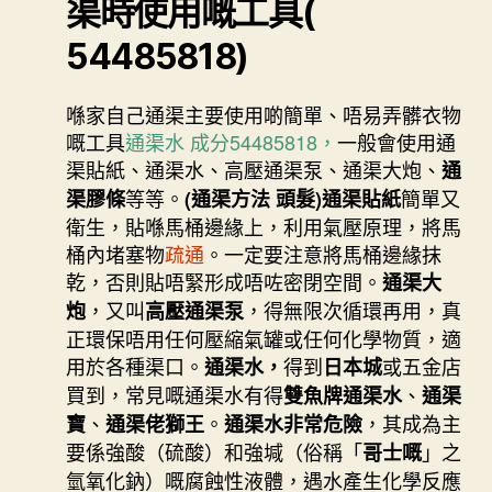
渠時使用嘅工具(
54485818)
喺家自己通渠主要使用啲簡單、唔易弄髒衣物
嘅工具
通渠水 成分54485818，
一般會使用通
渠貼紙、通渠水、高壓通渠泵、通渠大炮、
通
等等。
簡單又
渠膠條
(通渠方法 頭髮)通渠貼紙
衛生，貼喺馬桶邊緣上，利用氣壓原理，將馬
桶內堵塞物
疏通
。一定要注意將馬桶邊緣抹
乾，否則貼唔緊形成唔咗密閉空間。
通渠大
，又叫
，得無限次循環再用，真
炮
高壓通渠泵
正環保唔用任何壓縮氣罐或任何化學物質，適
用於各種渠口。
得到
或五金店
通渠水，
日本城
買到，常見嘅通渠水有得
、
雙魚牌通渠水
通渠
、
。
，其成為主
寶
通渠佬獅王
通渠水非常危險
要係強酸（硫酸）和強堿（俗稱「
」之
哥士嘅
氫氧化鈉）嘅腐蝕性液體，遇水產生化學反應