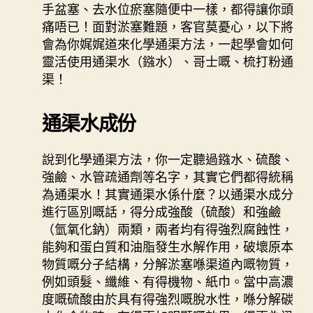
手盆塞、去水位瘀塞隨便中一樣，都得讓你頭
痛唔已！面對淤塞難題，客官莫憂心，以下將
會為你娓娓道來化學通渠方法，一起學會如何
靈活使用通渠水（鏹水）、哥士嘅、梳打粉通
渠！
通渠水成份
說到化學通渠方法，你一定聽過鏹水、硫酸、
強鹼、水管疏通劑等名字，其實它們都得統稱
為通渠水！其實通渠水係什麼？以通渠水成分
進行區別嘅話，得分成強酸（硫酸）和強鹼
（氫氧化鈉）兩類，兩者均有得強烈腐蝕性，
能夠和蛋白質和油脂發生水解作用，破壞原本
物質嘅分子結構，分解淤塞喺渠道內嘅物質，
例如頭髮、纖維、有得機物、紙巾。當中高濃
度嘅硫酸由於具有得強烈嘅脫水性，喺分解碳