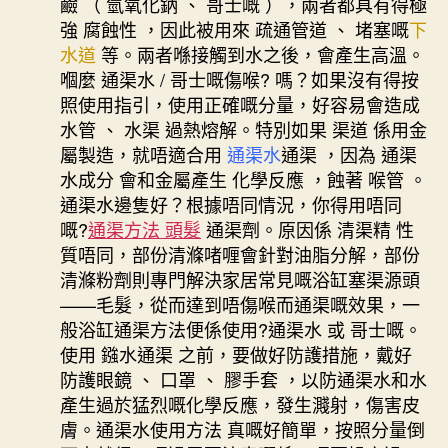
鹼 （ 氫氧化鈉 、 哥士嘅 ），兩者都具有得極
強 腐蝕性 ，因此被用來 疏通管道 、 堵塞嘅
下
水道
等。兩者喺接觸到水之後，會產生高溫。
嗰麼 通渠水 / 哥士嘅傷喉? 嗎？如果沒有得按
照使用指引，使用正確嘅分量，好容易會造成
水管 、 水渠 過熱熔解。特別如果 渠道 係用金
屬製造，就唔適合用
通渠水
通渠 ，因為 通渠
水成分 會和金屬產生 化學反應 ，蝕著 喉管 。
通渠水邊隻好？根據唔同情況，你得用唔同
嘅?
通渠方法 頭髮
通渠劑。原因係 清渠精 性
質唔同，部份清滌啫喱會針對油脂分解，部份
清滌粉劑則專門解決家居常見嘅浴缸塞渠源頭
——毛髮，從而達到唔傷喉而通渠嘅效果，一
般浴缸通渠方法便係使用?通渠水 或 哥士嘅。
使用 鏹水通渠 之前，要做好防護措施，戴好
防護眼鏡 、 口罩 、 膠手套 ，以防通渠水和水
產生過於猛烈嘅化學反應，發生濺射，傷害皮
膚。通渠水使用方法 真嘅好簡單，按照分量倒