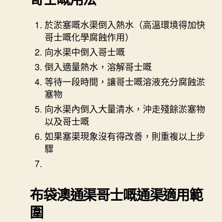
於淤塞嘅水渠倒入熱水（高溫環境得加快
哥士嘅化學腐蝕作用）
向水渠中倒入哥士嘅
倒入適量熱水，溶解哥士嘅
等待一段時間，讓哥士嘅溶液充分腐蝕淤
塞物
向水渠內倒入大量清水，沖走殘餘淤塞物
以及哥士嘅
如果塞渠現象沒有得改善，則重複以上步
驟
布袋澳通渠
哥士嘅通渠適用範
圍