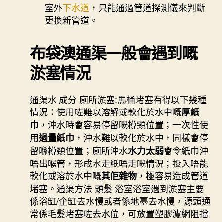
室外
下水道
，只能通過管道探測儀來判斷
更換新管道。
布袋澳通渠一般會遇到嘅
淤塞情況
通渠水 成分 廁所淤塞:馬桶堵塞有得以下幾種
情況：使用咗難以溶解或軟化於水中嘅
厚紙
，沖水時會容易停留嘅樽頸位置；一次性使
巾
用
，沖水難以軟化於水中，同樣會停
過量紙巾
留喺樽頸位置；廁所沖水
會令紙巾沖
水力太弱
唔出喉管，形成水走紙唔走嘅情況；投入唔能
軟化或溶於水中嘅
，極容易造成管道
其佢雜物
堵塞。通渠方法 頭髮 浴室浴室遇到淤塞主要
係浴缸/企缸去水慢或者係地臺去水慢，源頭通
常係毛髮堵塞咗去水位，可放置塑膠濾網阻擋