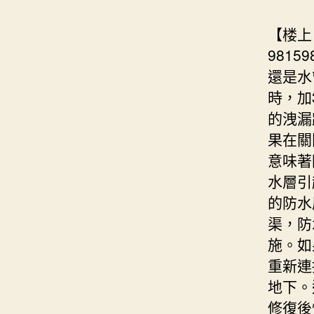
【楼上
981
還是水
時，加
的洩漏
果在關
意味著
水層引
的防水
渠，防
施。如
重新連
地下。
修復後