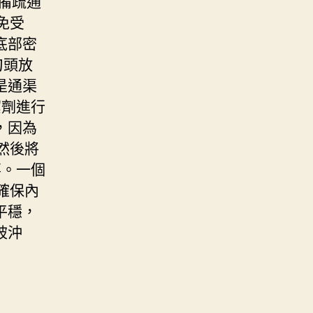
備疏通
免受
底部密
刀頭放
是通渠
潔劑進行
，因為
然後將
事。一個
確保內
平穩，
被沖