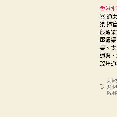
香港水利
器|通
渠|掃
般通渠
壓通渠
渠、太
通渠、
茂坪通
天花
漏水
Tags
防水