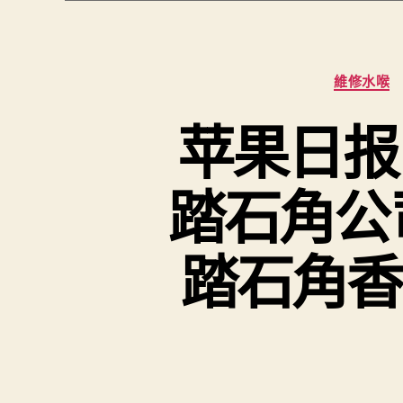
維修水喉
苹果日报
踏石角公
踏石角香