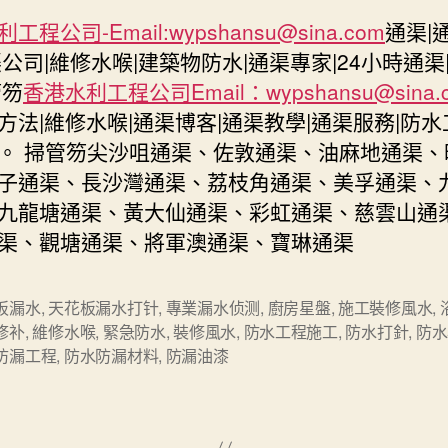
工程公司-Email:
wypshansu@sina.com
通渠|
渠公司|維修水喉|建築物防水|通渠專家|24小時通渠
管笏
香港水利工程公司Email：
wypshansu@sina.
方法|維修水喉|通渠博客|通渠教學|通渠服務|防水
。 掃管笏尖沙咀通渠、佐敦通渠、油麻地通渠、
子通渠、長沙灣通渠、荔枝角通渠、美孚通渠、
九龍塘通渠、黃大仙通渠、彩虹通渠、慈雲山通
渠、觀塘通渠、將軍澳通渠、寶琳通渠
板漏水
,
天花板漏水打针
,
專業漏水侦测
,
廚房星盤
,
施工裝修風水
,
修补
,
維修水喉
,
緊急防水
,
裝修風水
,
防水工程施工
,
防水打針
,
防水
防漏工程
,
防水防漏材料
,
防漏油漆