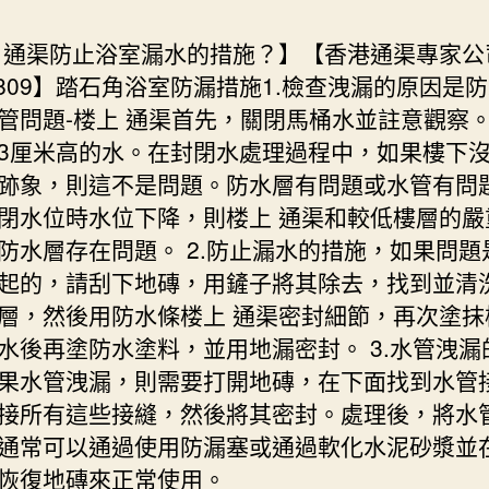
 通渠防止浴室漏水的措施？】【香港通渠專家公
59809】踏石角浴室防漏措施1.檢查洩漏的原因是
管問題-楼上 通渠首先，關閉馬桶水並註意觀察
3厘米高的水。在封閉水處理過程中，如果樓下
跡象，則這不是問題。防水層有問題或水管有問
閉水位時水位下降，則楼上 通渠和較低樓層的嚴
防水層存在問題。 2.防止漏水的措施，如果問題
起的，請刮下地磚，用鏟子將其除去，找到並清
層，然後用防水條楼上 通渠密封細節，再次塗抹
水後再塗防水塗料，並用地漏密封。 3.水管洩漏
果水管洩漏，則需要打開地磚，在下面找到水管
接所有這些接縫，然後將其密封。處理後，將水
通常可以通過使用防漏塞或通過軟化水泥砂漿並
恢復地磚來正常使用。