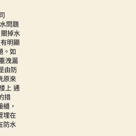
司
防水問題
。關掉水
沒有明顯
題。如
重洩漏
是由防
洗原來
楼上 通
的措
接縫，
管埋在
在防水