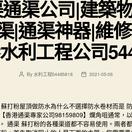
渠通渠公司|建築
渠|通渠神器|維修
水利工程公司5448
By
水利工程54485818
2021-05-06
Post
Post
author
date
 蘇打粉屋頂做防水為什么不選擇防水卷材而是 
【香港通渠專家公司98159809】爛角咀通常，
。 通渠 蘇打粉的各種渠道都不容易使用。兩者