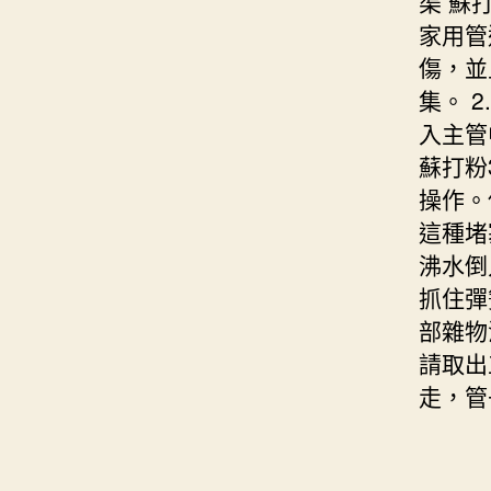
渠 蘇
家用管
傷，並
集。 
入主管
蘇打粉
操作。
這種堵
沸水倒
抓住彈
部雜物
請取出
走，管