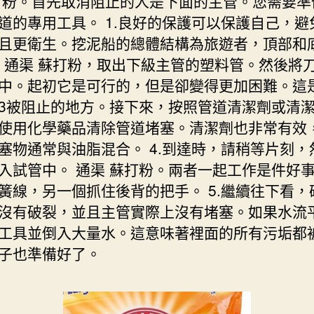
打粉。首先取消阻止的人是下面的主管。您需要準
道的專用工具。 1.良好的保護可以保護自己，避
且更衛生。挖泥船的總體結構為旅遊者，頂部和
2. 通渠 蘇打粉，取出下級主管的塑料管。然後將
中。起初它是可行的，但是卻變得更加困難。這
3被阻止的地方。接下來，按照管道清潔劑或清
使用化學藥品清除管道堵塞。清潔劑也非常有效
塞物通常與油脂混合。 4.到達時，請稍等片刻，
入試管中。 通渠 蘇打粉。兩者一起工作是件好
簧線，另一個抓住後背的把手。 5.繼續往下看，
沒有破裂，並且主管實際上沒有堵塞。如果水流
工具並倒入大量水。這意味著裡面的所有污垢都
子也準備好了。