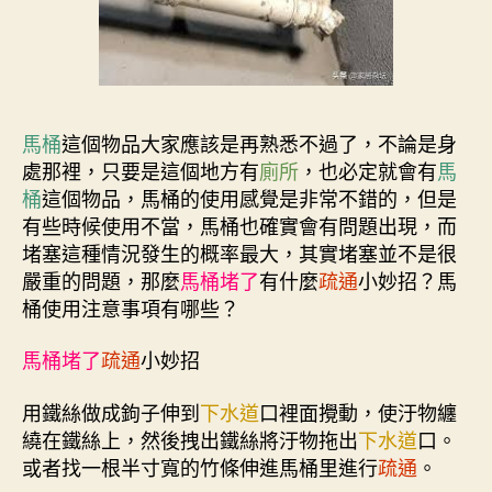
馬桶
這個物品大家應該是再熟悉不過了，不論是身
處那裡，只要是這個地方有
廁所
，也必定就會有
馬
桶
這個物品，馬桶的使用感覺是非常不錯的，但是
有些時候使用不當，馬桶也確實會有問題出現，而
堵塞這種情況發生的概率最大，其實堵塞並不是很
嚴重的問題，那麼
馬桶堵了
有什麼
疏通
小妙招？馬
桶使用注意事項有哪些？
馬桶堵了
疏通
小妙招
用鐵絲做成鉤子伸到
下水道
口裡面攪動，使汙物纏
繞在鐵絲上，然後拽出鐵絲將汙物拖出
下水道
口。
或者找一根半寸寬的竹條伸進馬桶里進行
疏通
。