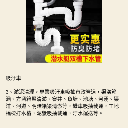
吸汙車
3、淤泥清理，專業吸汙車吸抽市政管道，渠溝箱
涵、方涵箱渠清淤、窨井、魚塘、池塘、河湧、渠
道、河道、明暗箱渠清淤等，罐車吸抽載運，工地
橋樑打水樁，泥漿吸抽載運，汙水運送等。