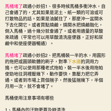
馬桶堵了
疏通小妙招1、很多時候馬桶多衝沖水，自
己會通了的，尤其如果是泥土、紙一類的可溶或可
打散物品的話。如果是油膩住了，那麼沖一盆開水
下去化開它。或者買點燒鹼，燒開水把燒鹼融化，
倒入馬桶，過十幾分就會通了。或者用適量的草酸
來疏通（平常也可以用草酸清洗座便器，正好和尿
鹼中和使座便器暢通）。
馬桶堵了
疏通小妙招2、把馬桶裝一半的水，用圓形
的拖把或圓頭軟體的刷子，對準
下水道
的洞用力
搗。也可以使用那種老式拖帕，裝一半水後用拖帕
使勁地往洞裡壓幾下，動作要快，靠壓力把它弄
通。或者到市場上買個揣子，然後猛揣幾下，半個
月用一次，就不會堵了。
馬桶使用注意事項有哪些
1、馬桶內的汙物更要及時清洗