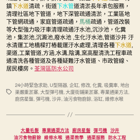
鎮
下水道
清疏，街道
下水管
道清淤長年承包服務，
清理社區地下管道，地下深管疏通清淤，工業區地
下管網疏通，家庭管道疏通，
馬桶
疏通，管道改裝
等大型強力吸汙車清理疏通汙水池,沉沙池，化糞
池，集淤池,沉澱池,廢水池 ,生化汙水池,管道沙井 汙
水清運工地橋樑打樁載運汙水處理,清理各種
下水道
,
渠道,工業管道,方涵,水溝,陰溝,窯高壓清洗工程車疏
通清洗各種管道及各種疑難汙水管道、市政管線、
居民樓房。
荃灣區防水公司
24小時緊急求助
,
U型隔器
,
企缸
,
修改
,
化糞
,
吸糞車
,
地台
渠嚴重淤塞
,
大型彈弓機
,
大廈街鋪渠淤塞
,
專業通渠方法
,
Tags
廚房星盤
,
彈弓機
,
沙井
,
油污食物廚餘
,
浴缸
,
維修水喉
Categories
大量毛髮
專業通渠方法
廚房星盤
彈弓機
沙井
油污食物廚餘
維修水喉
通渠教學
通渠服務
防水工程