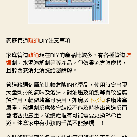
家庭管道
疏通
DIY注意事項
家庭管道
疏通
現在DIY的產品比較多，有各種管道
疏
通
劑，水泥溶解劑等等產品，但效果究竟怎麼樣，
且聽西安渭北清洗給您講解。
管道疏通劑屬於比較危險的化學品，使用時會出現
大量刺鼻的氣味及泡沫，對油脂及頭髮等有較強腐
蝕作用，輕微堵塞可使用，如廚房
下水道
油脂堵塞
嚴重，疏通劑反應後會結成不能及時排出管道反而
會堵塞更嚴重，後續處理有可能需要更換PVC管
道。注意家中有小孩的千萬不能接觸！！！