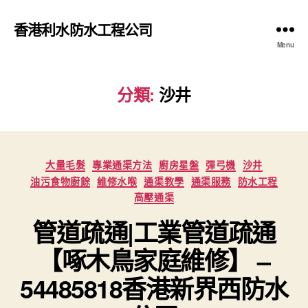
香港利水防水工程公司
Menu
分類:
沙井
Categories
大量毛髮
專業通渠方法
廚房星盤
彈弓機
沙井
油污食物廚餘
維修水喉
通渠教學
通渠服務
防水工程
高壓通渠
管道疏通|工業管道疏通
【啄木鳥家庭維修】 –
54485818香港新界西防水