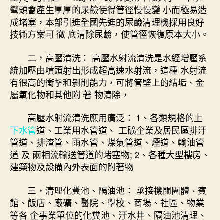
彎頭會產生厚厚的尿鹼使得管徑慢慢變 小而極易造
成堵塞，本部引進全國先進的尿鹼清理機採用良好
技術方案可 徹 底清除尿鹼，使管徑恢復原本大小。
二，高壓清洗： 高壓水射流清洗是水經增壓系
統加壓由噴頭射出形成超高速水射流，這種 水射流
有很高的衝擊和剝削能力，可將管壁上的結垢、金
屬氧化物和其他附 著 物清除，
高壓水射流清洗應用廣泛： 1、各類規格的上
下水管
道、工業用水管道、 工礦企業及居民區排汙
管道、排渣管、雨水管、煤氣管道、煙道、輸油管
道 及 兩相流輸送管道的堵塞物; 2、各種大型樓房、
建築物及設備內外表面的附著物
三，清理化糞池、隔油池： 承接機關團體、賓
館、飯店、廠礦、醫院、學校、商場、社區、物業
等各 企事業單位的化糞池、汙水井、隔油池清理、