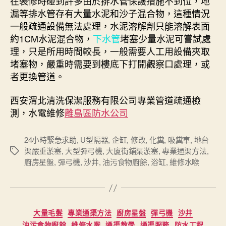
在裝修時碰到許多由於排水管保護措施不到位，地
漏等排水管存有大量水泥和沙子混合物，這種情況
一般疏通設備無法處理，水泥溶解劑只能溶解表面
約1CM水泥混合物，
下水管
堵塞少量水泥可嘗試處
理，只是所用時間較長，一般需要人工用設備夾取
堵塞物，嚴重時需要到樓底下打開觀察口處理，或
者更換管道。
西安渭北清洗保潔服務有限公司專業管道疏通檢
測，水電維修
離島區防水公司
24小時緊急求助
,
U型隔器
,
企缸
,
修改
,
化糞
,
吸糞車
,
地台
渠嚴重淤塞
,
大型彈弓機
,
大廈街鋪渠淤塞
,
專業通渠方法
,
Tags
廚房星盤
,
彈弓機
,
沙井
,
油污食物廚餘
,
浴缸
,
維修水喉
Categories
大量毛髮
專業通渠方法
廚房星盤
彈弓機
沙井
油污食物廚餘
維修水喉
通渠教學
通渠服務
防水工程