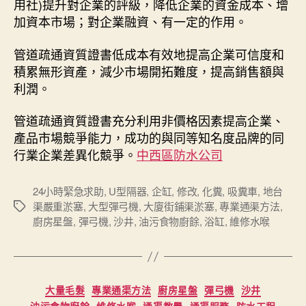
用社)提升對企業的評級，降低企業的資金成本、增
加資本市場；對企業融資、有一定的作用。
管道疏通資質證書低成本有效地提高企業可信度和
積累無形資產，減少市場開拓難度，提高銷售額與
利潤。
管道疏通資質證書充分利用非價格因素提高企業、
產品市場競爭能力，成功的與同等知名度品牌的同
行業企業差異化競爭。
中西區防水公司
24小時緊急求助
,
U型隔器
,
企缸
,
修改
,
化糞
,
吸糞車
,
地台
渠嚴重淤塞
,
大型彈弓機
,
大廈街鋪渠淤塞
,
專業通渠方法
,
Tags
廚房星盤
,
彈弓機
,
沙井
,
油污食物廚餘
,
浴缸
,
維修水喉
Categories
大量毛髮
專業通渠方法
廚房星盤
彈弓機
沙井
油污食物廚餘
維修水喉
通渠教學
通渠服務
防水工程