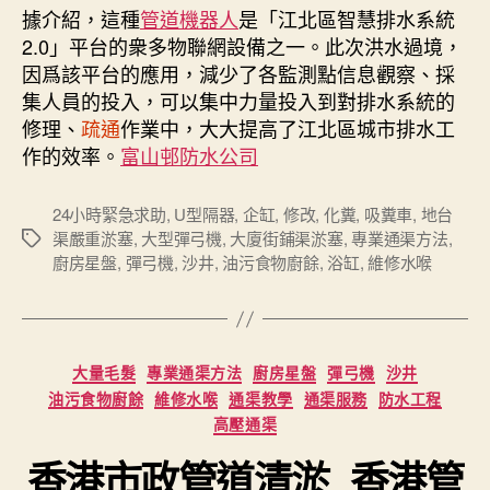
據介紹，這種
管道機器人
是「江北區智慧排水系統
2.0」平台的衆多物聯網設備之一。此次洪水過境，
因爲該平台的應用，減少了各監測點信息觀察、採
集人員的投入，可以集中力量投入到對排水系統的
修理、
疏通
作業中，大大提高了江北區城市排水工
作的效率。
富山邨防水公司
24小時緊急求助
,
U型隔器
,
企缸
,
修改
,
化糞
,
吸糞車
,
地台
渠嚴重淤塞
,
大型彈弓機
,
大廈街鋪渠淤塞
,
專業通渠方法
,
Tags
廚房星盤
,
彈弓機
,
沙井
,
油污食物廚餘
,
浴缸
,
維修水喉
Categories
大量毛髮
專業通渠方法
廚房星盤
彈弓機
沙井
油污食物廚餘
維修水喉
通渠教學
通渠服務
防水工程
高壓通渠
香港市政管道清淤_香港管