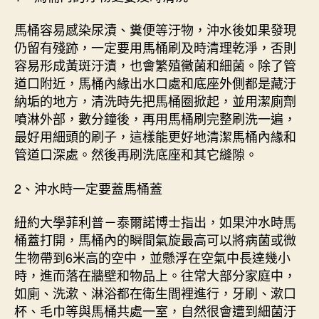
馬桶容易感染尿漬、糞便等汙物，沖水後如果發現
仍留有殘跡，一定要用馬桶刷及時清理乾淨，否則
容易形成黃斑汙漬，也會繁殖黴菌和細菌。除了管
道口附近，馬桶內緣出水口處和底座外側都是藏汙
納垢的地方，清洗時先把馬桶圈掀起，並用潔廁劑
噴淋外部，數分鐘後，再用馬桶刷完整刷洗一遍，
最好用細頭的刷子，這樣能更好地清潔馬桶內緣和
管道口深處。然後再刷洗底座和其它縫隙。
2、沖水時一定要蓋馬桶蓋
紐約大學菲利普－泰爾諾博士指出，如果沖水時馬
桶蓋打開，馬桶內的瞬間氣旋最高可以將病菌或微
生物帶到6米高的空中，並懸浮在空氣中長達幾小
時，進而落在牆壁和物品上。往常大部分家庭中，
如廁、洗漱、淋浴都在衛生間裡進行，牙刷、漱口
杯、毛巾等與馬桶共處一室，自然很會遭到細菌汙