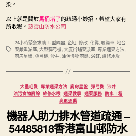
染。
以上就是關於
馬桶堵了
的疏通小妙招，希望大家有
所收穫。
慈雲山防水公司
24小時緊急求助
,
U型隔器
,
企缸
,
修改
,
化糞
,
吸糞車
,
地台
渠嚴重淤塞
,
大型彈弓機
,
大廈街鋪渠淤塞
,
專業通渠方法
,
Tags
廚房星盤
,
彈弓機
,
沙井
,
油污食物廚餘
,
浴缸
,
維修水喉
Categories
大量毛髮
專業通渠方法
廚房星盤
彈弓機
沙井
油污食物廚餘
維修水喉
通渠教學
通渠服務
防水工程
高壓通渠
機器人助力排水管道疏通 –
54485818香港富山邨防水