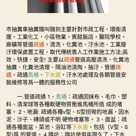
市抽糞車抽糞隨叫隨到主要針對市政工程，環衛清
運，工業化工，小區物業，賓館飯店，醫院學校，
廠礦等管道
疏通
，清洗，化糞池、汙水池、工業廢
汙環保處置工程，取代傳統靠人工作業施工方法;高
效，快捷，安全! 主要以
疏通
管道高壓清洗、化糞池
抽糞、化糞池清理、隔油池清掏，抽汙、管道
疏
通
，疏通
馬桶
、
下水道
，汙水池處理及各類管道安
裝維修等爲一體的服務性公司
一.管道疏通 1、
馬桶
：疏通因抹布、毛巾、塑
料、清潔球等各種軟硬物質衝進馬桶所造 成的堵
塞。 2、地漏: 疏通各種v型、S型拐彎的地漏，因水
泥、沙子、磚頭或不明 硬物堵塞等。 3、面盆：疏
通各種面盆、菜池、浴缸等
下水道
，包括（V型、S
型)等 的管道。 4.蹲坑：蹲坑使用年限久了，下水