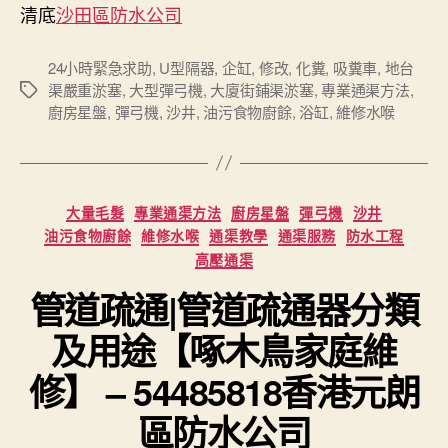
清底
沙田區防水公司
24小時緊急求助
,
U型隔器
,
企缸
,
修改
,
化糞
,
吸糞車
,
地台
渠嚴重淤塞
,
大型彈弓機
,
大廈街鋪渠淤塞
,
專業通渠方法
,
Tags
廚房星盤
,
彈弓機
,
沙井
,
油污食物廚餘
,
浴缸
,
維修水喉
Categories
大量毛髮
專業通渠方法
廚房星盤
彈弓機
沙井
油污食物廚餘
維修水喉
通渠教學
通渠服務
防水工程
高壓通渠
管道疏通|管道疏通器分類
及用途【啄木鳥家庭維
修】 – 54485818香港元朗
區防水公司