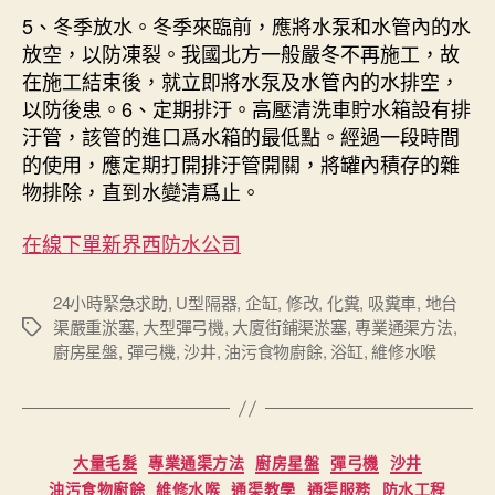
5、冬季放水。冬季來臨前，應將水泵和水管內的水
放空，以防凍裂。我國北方一般嚴冬不再施工，故
在施工結束後，就立即將水泵及水管內的水排空，
以防後患。6、定期排汙。高壓清洗車貯水箱設有排
汙管，該管的進口爲水箱的最低點。經過一段時間
的使用，應定期打開排汙管開關，將罐內積存的雜
物排除，直到水變清爲止。
在線下單
新界西防水公司
24小時緊急求助
,
U型隔器
,
企缸
,
修改
,
化糞
,
吸糞車
,
地台
渠嚴重淤塞
,
大型彈弓機
,
大廈街鋪渠淤塞
,
專業通渠方法
,
Tags
廚房星盤
,
彈弓機
,
沙井
,
油污食物廚餘
,
浴缸
,
維修水喉
Categories
大量毛髮
專業通渠方法
廚房星盤
彈弓機
沙井
油污食物廚餘
維修水喉
通渠教學
通渠服務
防水工程