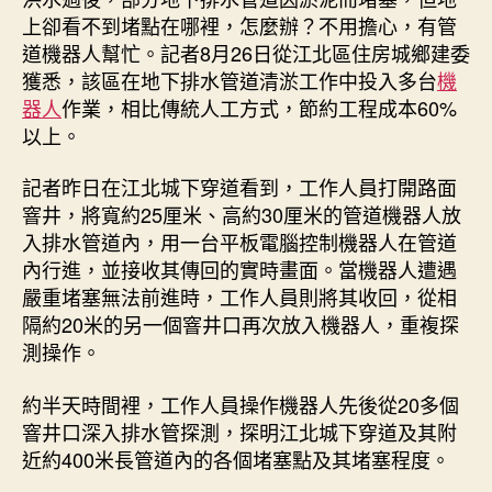
上卻看不到堵點在哪裡，怎麼辦？不用擔心，有管
道機器人幫忙。記者8月26日從江北區住房城鄉建委
獲悉，該區在地下排水管道清淤工作中投入多台
機
器人
作業，相比傳統人工方式，節約工程成本60%
以上。
記者昨日在江北城下穿道看到，工作人員打開路面
窨井，將寬約25厘米、高約30厘米的管道機器人放
入排水管道內，用一台平板電腦控制機器人在管道
內行進，並接收其傳回的實時畫面。當機器人遭遇
嚴重堵塞無法前進時，工作人員則將其收回，從相
隔約20米的另一個窨井口再次放入機器人，重複探
測操作。
約半天時間裡，工作人員操作機器人先後從20多個
窨井口深入排水管探測，探明江北城下穿道及其附
近約400米長管道內的各個堵塞點及其堵塞程度。