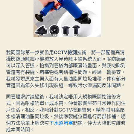
我同團隊第一步就係用
CCTV檢測
技術，將一部配備高清
攝影鏡頭嘅細小機械放入屋苑嘅主渠系統入面。呢啲鏡頭
可以深入管道，拍攝到管道內部嘅實時畫面，幫我哋睇到
管道有冇裂縫、堵塞物或者結構性問題。經過一輪檢查，
我哋發現原來主渠入面有大量油脂同垃圾堆積，仲有部分
管道因為年久失修出現裂縫，導致污水滲漏同反味問題。
同管理處討論過後，我哋決定唔用大規模嘅開挖維修方
式，因為咁樣唔單止成本高，仲會影響屋苑日常運作同住
戶生活。相反，我哋針對CCTV檢測結果，精準咁用高壓
水槍清理油脂同垃圾，然後喺裂縫位置進行局部修補。呢
個方法唔單止解決咗
下水道堵塞
問題，仲大大降低咗維修
成本同時間。