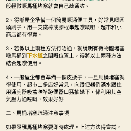
般輕微嘅馬桶堵塞就會自己疏通咗。
2、得喺屋企準備一個簡易嘅通便工具，好常見嘅圓
頭刷子，用一支鐵棒或膠棍串起嚟嘅嘢，超市和小
商店都有得賣。
3、若係以上兩種方法行唔通，就說明有得物體堵塞
喺馬桶到
之間嘅位置上，得將以上兩種方法
下水道
結合起嚟使用。
4、一般屋企都會準備一個皮搋子，一旦馬桶堵塞就
得使用，超市士多店好常見，向蹲便器倒滿水跟住
用通廁器吸盆啱準蹲便器口猛抽幾下，係利用其空
氣壓力通咗嘅，效果好好
二、馬桶堵塞疏通注意事項
如果發現馬桶堵塞要即時處理。上述方法得嘗試，