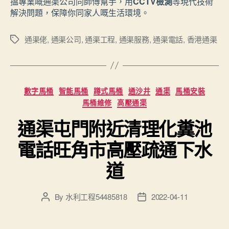
搵專業嘅通渠公司同師傅幫手，用
CCTV檢測
等現代技術
解決問題，保障你同家人嘅生活環境。
通渠佬
,
通渠公司
,
通渠工程
,
通渠服務
,
通渠電話
,
香港通渠
Tags
Categories
數字馬桶
智能馬桶
蹲式馬桶
通沙井
通渠
馬桶安裝
馬桶維修
高壓通渠
通渠屯門附近清理化糞池
電話旺角市高壓疏通下水
道
By
水利工程54485818
2022-04-11
Post
Post
author
date