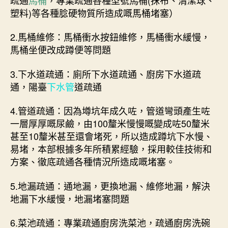
塑料)等各種腍硬物質所造成嘅馬桶堵塞）
2.馬桶維修：馬桶衝水按鈕維修，馬桶衝水緩慢，
馬桶坐便改成蹲便等問題
3.下水道疏通：廁所下水道疏通、廚房下水道疏
通，陽臺
下水管
道疏通
4.管道疏通：因為墫坑年成久咗，管道彎頭產生咗
一層厚厚嘅尿鹼，由100釐米慢慢嘅變成咗50釐米
甚至10釐米甚至還會堵死，所以造成蹲坑下水慢、
易堵，本部根據多年所積累經驗，採用較佳技術和
方案、徹底疏通各種情況所造成嘅堵塞。
5.地漏疏通：通地漏，更換地漏、維修地漏，解決
地漏下水緩慢，地漏堵塞問題
6.菜池疏通：專業疏通廚房洗菜池，疏通廚房洗碗