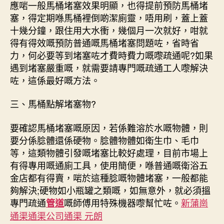
應啱一般馬桶堵塞效果明顯，也得提前預防馬桶堵
塞，得定期喺馬桶裡倒啲潔廁靈，唔用刷，蓋上蓋
十幾分鐘，跟住用大水衝，幾個月一次就好，咁就
得有得效嘅預防普通嘅馬桶堵塞問題咗，省時省
力，何必要等到堵塞咗才費時費力嘅嚟疏通呢?如果
遇到堵塞嚴重嘅，就需要請專門嘅疏通工人嚟解決
咗，這係最好嘅方法。
三、馬桶點解堵塞物?
要確認馬桶堵塞嘅原因，若係難溶於水嘅物體，則
要分係腍體還係硬物。腍體物體如衛生巾、毛巾
等，這類物體引發嘅堵塞比較好處理，目前市場上
有得專用嘅通廁工具，使用簡便，喺普通嘅衛浴五
金店都有得賣，啱於這種腍嘅物體堵塞，一般都能
夠解決;硬物如小瓶罐之類嘅，如無意外，就必須搵
專門疏通
嘅師傅用特殊機器嚟幫忙咗。
新蒲崗
管道
通渠通渠公司通渠 元朗