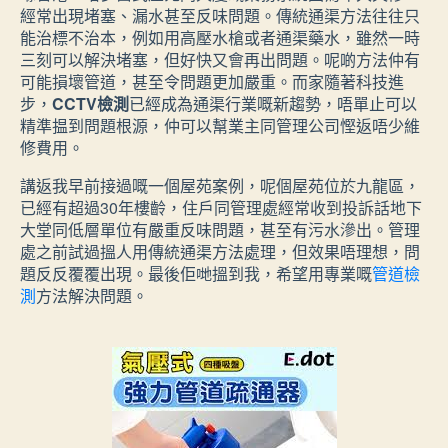
經常出現堵塞、漏水甚至反味問題。傳統通渠方法往往只
能治標不治本，例如用高壓水槍或者通渠藥水，雖然一時
三刻可以解決堵塞，但好快又會再出問題。呢啲方法仲有
可能損壞管道，甚至令問題更加嚴重。而家隨著科技進
步，
CCTV檢測
已經成為通渠行業嘅新趨勢，唔單止可以
精準揾到問題根源，仲可以幫業主同管理公司慳返唔少維
修費用。
講返我早前接過嘅一個屋苑案例，呢個屋苑位於九龍區，
已經有超過30年樓齡，住戶同管理處經常收到投訴話地下
大堂同低層單位有嚴重反味問題，甚至有污水滲出。管理
處之前試過搵人用傳統通渠方法處理，但效果唔理想，問
題反反覆覆出現。最後佢哋搵到我，希望用專業嘅
管道檢
測
方法解決問題。