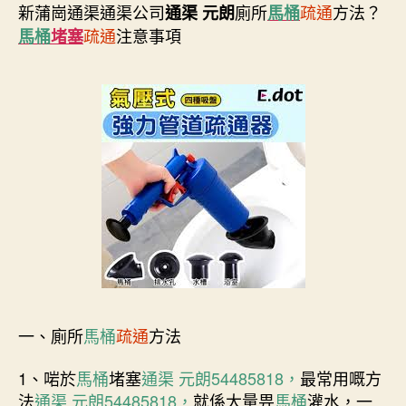
新蒲崗通渠通渠公司
廁所
疏通
方法？
通渠 元朗
馬桶
疏通
注意事項
馬桶
堵塞
一、廁所
馬桶
疏通
方法
1、啱於
馬桶
堵塞
通渠 元朗54485818，
最常用嘅方
法
通渠 元朗54485818，
就係大量畀
馬桶
灌水，一