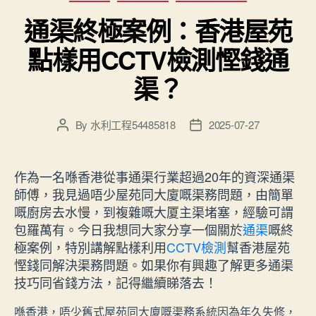
通渠終極案例：香港屋苑
點樣用CCTV檢測慳錢通
渠？
By
水利工程54485818
2025-07-27
Post
Post
author
date
作為一名喺香港從事通渠行業超過20年的資深通渠
師傅，我見過唔少屋苑同大廈嘅渠務問題，由簡單
嘅廚房去水慢，到複雜嘅大厦主渠堵塞，經驗可謂
包羅萬有。今日我想同大家分享一個關於
通渠
嘅終
極案例，特別講解點樣利用
CCTV檢測
幫香港屋苑
慳錢同解決渠務問題。如果你有興趣了解更多通渠
技巧同省錢方法，記得繼續睇落去！
喺香港，唔少舊式屋苑同大廈嘅渠務系統因為年久失修，