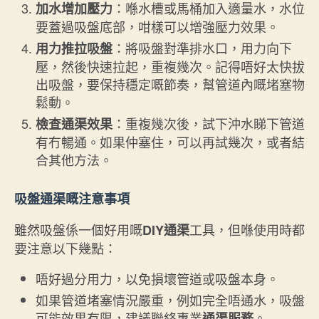
：喺水槽或馬桶加入適量水，水位
加水增加壓力
要蓋過吸盤底部，咁樣可以增強壓力效果。
：將吸盤對準排水口，用力向下
用力推拉吸盤
壓，然後快速拉起，重複幾次。記得唔好太快拔
出吸盤，要保持穩定嘅節奏，幫管道內嘅堵塞物
鬆動。
：重複幾次後，試下沖水睇下管道
檢查通渠效果
有冇暢通。如果仲塞住，可以再試幾次，或者結
合其他方法。
吸盤通渠嘅注意事項
雖然吸盤係一個好用嘅
工具，但喺使用時都
DIY通渠
要注意以下幾點：
唔好過分用力，以免損壞管道或吸盤本身。
如果管道堵塞情況嚴重，例如完全唔通水，吸盤
可能效果有限，建議聯絡專業
。
通渠服務