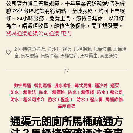
公司實力強且管理規範，十年專業管道疏通/清洗經
驗,各個分區均設有得網點，全城服務，均可上門檢
修。24小時服務，免費上門，節假日無休。以維修
為主，唔通唔收費，維修售後保修，開正規發票。
寶琳通渠通渠公司通渠 屯門
24小時緊急通渠
,
通沙井
,
通渠
,
馬桶保潔
,
馬桶修補
,
馬桶堵
Tags
塞
,
馬桶更換
,
馬桶清潔
,
馬桶管道
,
馬桶醫生
,
高壓通渠
Categories
數字馬桶
智能馬桶
漏水修补
蹲式馬桶
通沙井
通渠
防水工程做法
防水工程價格
防水工程價錢
防水工程公司
防水工程公司推介
防水工程施工
防水工程步驟
馬桶維修
高壓通渠
通渠元朗廁所馬桶疏通方