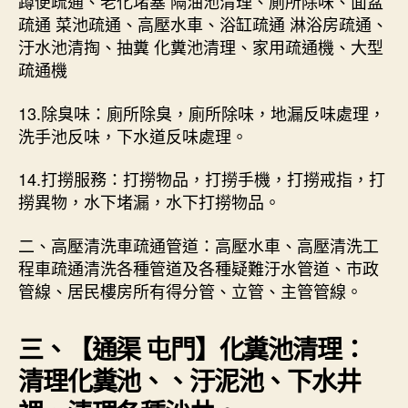
蹲便疏通、老化堵塞 隔油池清理、廁所除味、面盆
疏通 菜池疏通、高壓水車、浴缸疏通 淋浴房疏通、
汙水池清掏、抽糞 化糞池清理、家用疏通機、大型
疏通機
13.除臭味：廁所除臭，廁所除味，地漏反味處理，
洗手池反味，下水道反味處理。
14.打撈服務：打撈物品，打撈手機，打撈戒指，打
撈異物，水下堵漏，水下打撈物品。
二、高壓清洗車疏通管道：高壓水車、高壓清洗工
程車疏通清洗各種管道及各種疑難汙水管道、市政
管線、居民樓房所有得分管、立管、主管管線。
三、【
通渠 屯門
】化糞池清理：
清理化糞池、、汙泥池、下水井