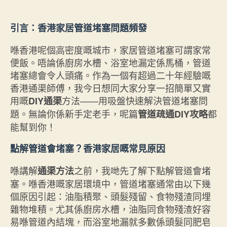
author
date
引言：香港家居管道堵塞問題頻發
喺香港呢個高密度嘅城市，家居管道堵塞可謂家常
便飯。唔論係廚房水槽、浴室地漏定係馬桶，管道
堵塞總會令人頭痛。作為一個有超過二十年經驗嘅
香港通渠師傅，我今日想同大家分享一招簡單又實
用嘅
方法——用吸盤快速解決管道堵塞問
DIY通渠
題。無論你係新手定老手，呢篇
都
管道疏通DIY攻略
能幫到你！
點解管道會堵塞？香港家居嘅常見原因
喺講解
之前，我哋先了解下點解管道會堵
通渠方法
塞。喺香港嘅家居環境中，管道堵塞通常由以下幾
個原因引起：油脂積聚、頭髮殘留、食物殘渣同埋
雜物堆積。尤其係廚房水槽，油脂同食物殘渣好容
易喺管道內結塊，而浴室地漏就多數係頭髮同肥皂