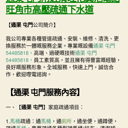
旺角市高壓疏通下水道
【
公司簡介】
通渠 屯門
我公司專業各種管道疏通、安裝、維修、清洗、更
換服務於一體嘅服務企業。專業嘅設備
通渠 屯門
54485818，
高端、過硬嘅技術
通渠 屯門
54485818，
員工素質高，並且擁有得豐富嘅經驗，
良好嘅服務形象。全城服務，快速上門，誠信合
作，歡迎嚟電諮詢。
【
通渠 屯門
服務內容】
一、【
】家庭疏通項目：
通渠 屯門
1.
馬桶
疏通：通
馬桶
，通
廁所
，通坐便，通蹲便，
疏通
馬桶
，專業疏通各種型號馬桶(抹布、清潔球、