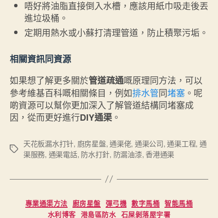
唔好將油脂直接倒入水槽，應該用紙巾吸走後丟
進垃圾桶。
定期用熱水或小蘇打清理管道，防止積聚污垢。
相關資訊同資源
如果想了解更多關於
嘅原理同方法，可以
管道疏通
參考維基百科嘅相關條目，例如
排水管
同
堵塞
。呢
啲資源可以幫你更加深入了解管道結構同堵塞成
因，從而更好進行
。
DIY通渠
天花板漏水打针
,
廚房星盤
,
通渠佬
,
通渠公司
,
通渠工程
,
通
Tags
渠服務
,
通渠電話
,
防水打針
,
防漏油漆
,
香港通渠
Categories
專業通渠方法
廚房星盤
彈弓機
數字馬桶
智能馬桶
水利博客
港島區防水
石屎剝落屋宇署