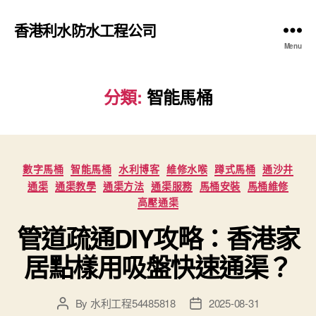
香港利水防水工程公司
Menu
分類:
智能馬桶
Categories
數字馬桶
智能馬桶
水利博客
維修水喉
蹲式馬桶
通沙井
通渠
通渠教學
通渠方法
通渠服務
馬桶安裝
馬桶維修
高壓通渠
管道疏通DIY攻略：香港家
居點樣用吸盤快速通渠？
By
水利工程54485818
2025-08-31
Post
Post