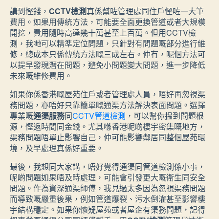
講到慳錢，
CCTV檢測
真係幫咗管理處同住戶慳咗一大筆
費用。如果用傳統方法，可能要全面更換管道或者大規模
開挖，費用隨時高達幾十萬甚至上百萬。但用CCTV檢
測，我哋可以精準定位問題，只針對有問題嘅部分進行維
修，總成本只係傳統方法嘅三成左右。仲有，呢個方法可
以提早發現潛在問題，避免小問題變大問題，進一步降低
未來嘅維修費用。
如果你係香港嘅屋苑住戶或者管理處人員，唔好再忽視渠
務問題，亦唔好只靠簡單嘅通渠方法解決表面問題。選擇
專業嘅
通渠服務
同
CCTV管道檢測
，可以幫你揾到問題根
源，慳返時間同金錢。尤其喺香港呢啲樓宇密集嘅地方，
渠務問題唔單止影響自己，仲可能影響鄰居同整個屋苑環
境，及早處理真係好重要。
最後，我想同大家講，唔好覺得通渠同管道檢測係小事，
呢啲問題如果唔及時處理，可能會引發更大嘅衛生同安全
問題。作為資深通渠師傅，我見過太多因為忽視渠務問題
而導致嘅嚴重後果，例如管道爆裂、污水倒灌甚至影響樓
宇結構穩定。如果你懷疑屋苑或者屋企有渠務問題，記得