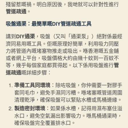
殘留惹嘅禍。明白原因後，我哋就可以針對性進行
。
管道疏通
吸盤通渠：最簡單嘅DIY管道疏通工具
講到
，吸盤（又叫「通渠泵」）絕對係最經
DIY通渠
濟同易用嘅工具。佢嘅原理好簡單，利用吸力同壓
力將管道內嘅堵塞物推走或吸出。喺香港嘅五金舖
或者網上平台，吸盤價格大約由幾十蚊到一百蚊不
等，幾乎每個家庭都買得起。以下係用吸盤進行
管
嘅詳細步驟：
道疏通
：除咗吸盤，你仲需要一對膠手
準備工具同環境
套同毛巾，避免手濕同污糟。喺堵塞嘅管道周圍
清理乾淨，確保吸盤可以緊貼水槽或馬桶邊緣。
：如果係水槽，記得用濕布塞住溢
製造密封環境
水口，避免空氣漏出影響吸力。喺馬桶通渠時，
確保吸盤完全覆蓋排水口。