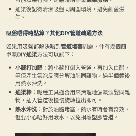
通渠後記得清潔吸盤同周圍環境，避免細菌滋
生。
吸盤唔得時點算？其他DIY管道疏通方法
如果用吸盤都解決唔到
問題，仲有幾個簡
管道堵塞
單嘅
方法可以試下：
DIY通渠
：將小蘇打倒入管道，再加入白醋，
小蘇打加醋
等佢產生氣泡反應分解油脂同雜物，過半個鐘後
用熱水沖洗。
：呢種工具適合用來清理地漏嘅頭髮同雜
通渠棒
物，插入管道後慢慢旋轉拉出即可。
：對於油脂堵塞，熱水有時會有奇效，
熱水沖洗
但要小心唔好用滾水，以免損壞塑膠管道。