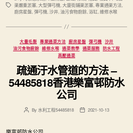
渠嚴重淤塞
,
大型彈弓機
,
大廈街鋪渠淤塞
,
專業通渠方法
,
Tags
廚房星盤
,
彈弓機
,
沙井
,
油污食物廚餘
,
浴缸
,
維修水喉
Categories
大量毛髮
專業通渠方法
廚房星盤
彈弓機
沙井
油污食物廚餘
維修水喉
通渠教學
通渠服務
防水工程
高壓通渠
疏通汙水管道的方法 –
54485818香港樂富邨防水
公司
By
水利工程54485818
2021-10-13
Post
Post
author
date
樂富邨防水公司