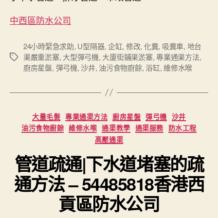
中西區防水公司
24小時緊急求助
,
U型隔器
,
企缸
,
修改
,
化糞
,
吸糞車
,
地台
渠嚴重淤塞
,
大型彈弓機
,
大廈街鋪渠淤塞
,
專業通渠方法
,
Tags
廚房星盤
,
彈弓機
,
沙井
,
油污食物廚餘
,
浴缸
,
維修水喉
Categories
大量毛髮
專業通渠方法
廚房星盤
彈弓機
沙井
油污食物廚餘
維修水喉
通渠教學
通渠服務
防水工程
高壓通渠
管道疏通|下水道堵塞的疏
通方法 – 54485818香港西
貢區防水公司