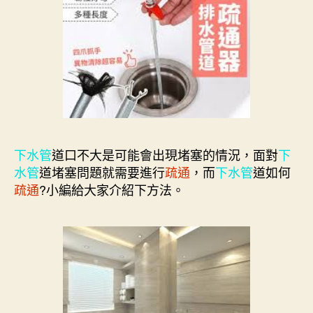
下水管
道口不大是可能會出現堵塞的情況，面對
下
水管
道堵塞問題就需要進行
疏通
，而
下水管
道如何
疏通
?小編給大家介紹下方法。