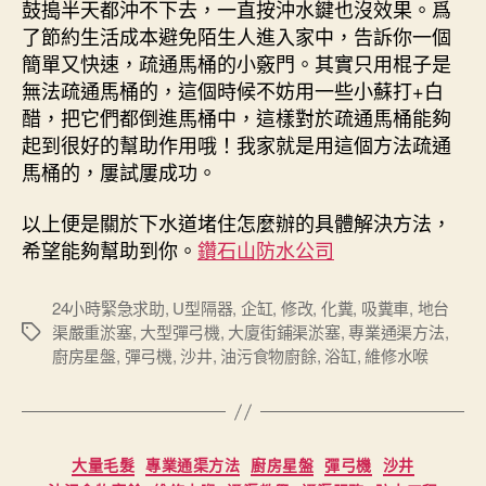
鼓搗半天都沖不下去，一直按沖水鍵也沒效果。爲
了節約生活成本避免陌生人進入家中，告訴你一個
簡單又快速，疏通馬桶的小竅門。其實只用棍子是
無法疏通馬桶的，這個時候不妨用一些小蘇打+白
醋，把它們都倒進馬桶中，這樣對於疏通馬桶能夠
起到很好的幫助作用哦！我家就是用這個方法疏通
馬桶的，屢試屢成功。
以上便是關於下水道堵住怎麼辦的具體解決方法，
希望能夠幫助到你。
鑽石山防水公司
24小時緊急求助
,
U型隔器
,
企缸
,
修改
,
化糞
,
吸糞車
,
地台
渠嚴重淤塞
,
大型彈弓機
,
大廈街鋪渠淤塞
,
專業通渠方法
,
Tags
廚房星盤
,
彈弓機
,
沙井
,
油污食物廚餘
,
浴缸
,
維修水喉
Categories
大量毛髮
專業通渠方法
廚房星盤
彈弓機
沙井