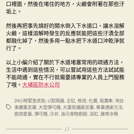
口裡面，然後在堵住的地方，火鹼會附著在那些汙
垢上。
然後再把事先燒好的開水倒入下水道口，讓水溶解
火鹼，這樣溶解時發生的反應就能把這些汙漬全部
都融化掉了，然後多用一點水把下水道口沖乾淨就
行了。
以上小編介紹了關於下水道堵塞常用的疏通方法，
生活中遇到這些情況，可以嘗試用這些方法試試能
不能疏通，實在不行就需要請專業的人員上門服務
了哦。
大埔區防水公司
24小時緊急求助
,
U型隔器
,
企缸
,
修改
,
化糞
,
吸糞車
,
地台
渠嚴重淤塞
,
大型彈弓機
,
大廈街鋪渠淤塞
,
專業通渠方法
,
Tags
廚房星盤
,
彈弓機
,
沙井
,
油污食物廚餘
,
浴缸
,
維修水喉