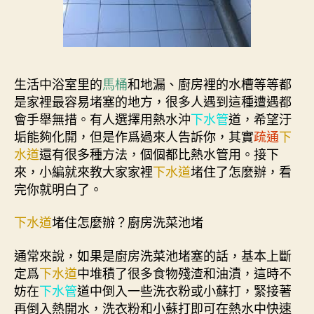
生活中浴室里的
馬桶
和地漏、廚房裡的水槽等等都
是家裡最容易堵塞的地方，很多人遇到這種遭遇都
會手舉無措。有人選擇用熱水沖
下水管
道，希望汙
垢能夠化開，但是作爲過來人告訴你，其實
疏通
下
水道
還有很多種方法，個個都比熱水管用。接下
來，小編就來教大家家裡
下水道
堵住了怎麼辦，看
完你就明白了。
下水道
堵住怎麼辦？廚房洗菜池堵
通常來說，如果是廚房洗菜池堵塞的話，基本上斷
定爲
下水道
中堆積了很多食物殘渣和油漬，這時不
妨在
下水管
道中倒入一些洗衣粉或小蘇打，緊接著
再倒入熱開水，洗衣粉和小蘇打即可在熱水中快速