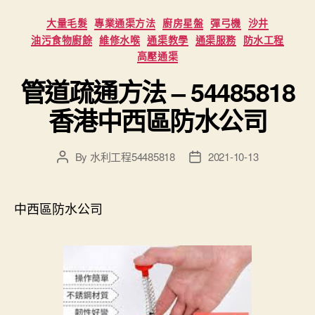
Categories
大量毛髮
專業通渠方法
廚房星盤
彈弓機
沙井
油污食物廚餘
維修水喉
通渠教學
通渠服務
防水工程
高壓通渠
管道疏通方法 – 54485818
香港中西區防水公司
By
水利工程54485818
2021-10-13
Post
Post
author
date
中西區防水公司