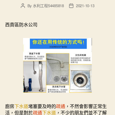
By
水利工程54485818
2021-10-13
Post
Post
author
date
西貢區防水公司
廚房
下水道
堵塞要及時的
疏通
，不然會影響正常生
活，但是對於
疏通
下水道
，不少的朋友們並不了解