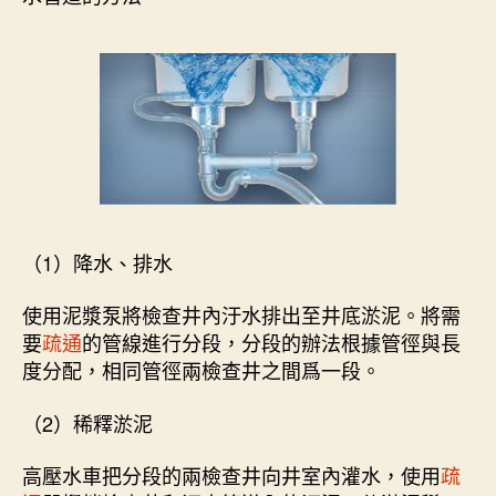
（1）降水、排水
使用泥漿泵將檢查井內汙水排出至井底淤泥。將需
要
疏通
的管線進行分段，分段的辦法根據管徑與長
度分配，相同管徑兩檢查井之間爲一段。
（2）稀釋淤泥
高壓水車把分段的兩檢查井向井室內灌水，使用
疏