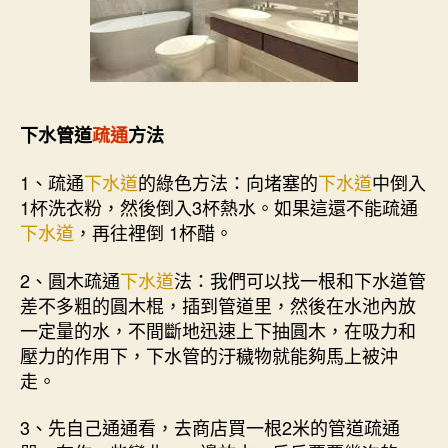
下水管道
疏通
方法
1、疏通
下水道
的綠色方法：向堵塞的
下水道
中倒入
1杯洗衣粉，然後倒入3杯熱水。如果這還不能疏通
下水道
，再往裡倒 1杯醋。
2、圓木疏通
下水道
法：我們可以找一根和下水道管
差不多粗的圓木棍，插到管道里，然後在水池內放
一定量的水，不間斷地迅速上下抽圓木，在吸力和
壓力的作用下，下水管的汙穢物就能夠馬上被沖
走。
3、先自己通通看，去商店買一根2米的管道疏通