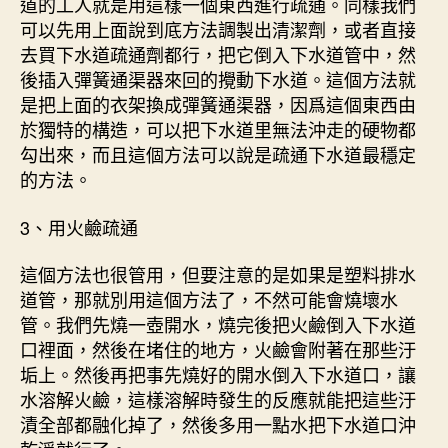
道的工人就是用這樣一個東西進行疏通。同樣我們
可以先用上面說到底方法調製出清潔劑，或者直接
去買下水道疏通劑都行，把它倒入下水道管中，然
後插入彈簧通渠器來回的攪動下水道。這個方法就
是把上面的衣架換成彈簧通渠器，因爲這個東西由
於獨特的構造，可以把下水道里無法沖走的硬物都
勾出來，而且這個方法可以說是疏通下水道最穩定
的方法。
3、用火鹼疏通
這個方法也很管用，但要注意的是如果是塑料排水
道管，那就別用這個方法了，不然可能會燒壞水
管。我們先燒一壺開水，燒完後把火鹼倒入下水道
口裡面，然後在堵住的地方，火鹼會附著在那些汙
垢上。然後再把事先燒好的開水倒入下水道口，讓
水溶解火鹼，這樣溶解時發生的反應就能把這些汙
漬全部都融化掉了，然後多用一點水把下水道口沖