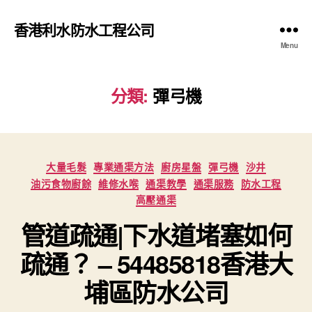
香港利水防水工程公司
Menu
分類:
彈弓機
Categories
大量毛髮
專業通渠方法
廚房星盤
彈弓機
沙井
油污食物廚餘
維修水喉
通渠教學
通渠服務
防水工程
高壓通渠
管道疏通|下水道堵塞如何
疏通？ – 54485818香港大
埔區防水公司