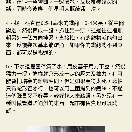
器，在作一些彎曲，一邊放水，反反覆覆幾次的
話，同時今後應一個星期大概疏通一次。
4、找一根直徑0.5-1毫米的鐵絲，3-4米長，從中間
對摺，然後擰成一股，抓住另一頭，這邊往這裡順
朝另外一個方向擰緊，直接拽，有的雜物就能勾出
來，反覆幾次基本能疏通，如果你的鐵絲鉤不到東
西，都可以是暢通的。
5、下水道裡面存滿了水，用皮塞子用力下壓，然後
猛力一提，這樣就會形成一定的壓力及抽力，有可
能會把堵塞的雜物沖開，但是如果塞得太死，恐怕
只有蛇形管才行，也可以用上面提到的鐵絲，不過
這個既貴又不好弄，較好找人來疏通，另外還有一
種叫做管道疏通劑的東西，超市有售賣也可以試
試。