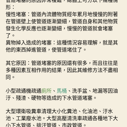
形：
慢性堵塞：管道內流體物質經年累月地慢慢的附著
在管道壁上使管道逐漸變細，管道自身和其他物質
發生化學反應也逐漸變細，慢慢的管道就會堵塞
了。
異物掉入造成的堵塞：這種情況容易理解，就是其
他的東西掉進管道，使管道堵住了。
其它原因：管道堵塞的原因還有很多，而且往往是
多種因素互相作用的結果，因此其維修方法不盡相
同。
小型疏通機疏通
廁所
、
馬桶
、洗手盆、地漏等因油
汙、殘渣、硬物等造成的下水管道堵塞。
大型環衛吸糞車清理大小化糞池、化油池、汙水
池、工業廢水池。大型高壓清洗車疏通各種地下大
小下水管道、排汙管道、市政管道。