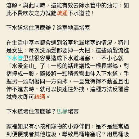
溶解。與此同時，還能有效去除水管中的油汙，如
此不費吹灰之力就能
疏通
下水道啦！
下水道堵住怎麼辦？浴室地漏堵塞
在生活中基本都會遇到浴室地漏堵塞的情況，特別
是女生，每次洗頭髮都要掉一大把，這些頭髮流進
下水管
里就很容易造成下水道堵塞，一不小心就
「水漫金山」了！一般的話建議找一根長鐵絲，對
摺擰成一股，隨後將一頭稍微彎曲伸入下水道，手
握另一頭朝著同一方向擰，一旦覺得擰不動並且也
伸不進去時，就可以快速往外拽，這種方法反覆嘗
試幾次即可
疏通
。
下水道堵住怎麼辦？
馬桶
堵塞
家裡如果有小孩和寵物的小夥伴們，是不是經常遇
到便便或者其他垃圾，導致馬桶堵塞呢？用馬桶吸