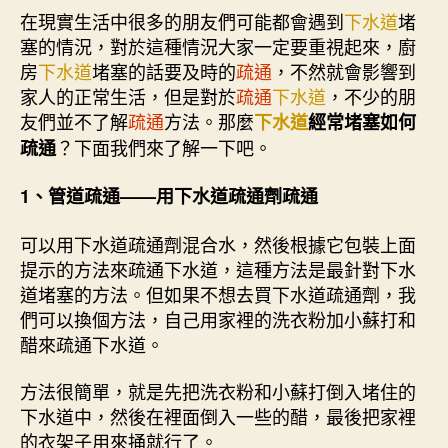
在現實生活中很多的朋友們可能都會遇到
下水道
堵
塞的情況，對於這種情況大家一定要重視起來，廚
房
下水道
堵塞的話要及時的
疏通
，不然就會影響到
家人的正常生活，但是對於
疏通
下水道
，不少的朋
友們並不了解
疏通
方法。那麼
下水道
經常堵塞如何
？下面我們來了解一下吧。
疏通
1、管道疏通——用下水道疏通劑疏通
可以用下水道疏通劑混合水，然後根據它包裝上面
提示的方法來疏通下水道，這種方法是最針對下水
道堵塞的方法。但如果不想去買下水道疏通劑，我
們可以換個方法，自己用家裡的洗衣粉加小蘇打和
醋來疏通下水道。
方法很簡單，就是先把洗衣粉和小蘇打倒入堵住的
下水道中，然後在裡面倒入一些的醋，最後把家裡
的衣架子用來捅就行了。