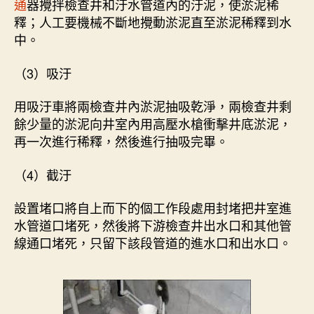
通
器攪拌檢查井和汙水管道內的汙泥，使淤泥稀
釋；人工要機械不斷地攪動淤泥直至淤泥稀釋到水
中。
（3）吸汙
用吸汙車將兩檢查井內淤泥抽吸乾淨，兩檢查井剩
餘少量的淤泥向井室內用高壓水槍衝擊井底淤泥，
再一次進行稀釋，然後進行抽吸完畢。
（4）截汙
設置堵口將自上而下的個工作段處用封堵把井室進
水管道口堵死，然後將下游檢查井出水口和其他管
線通口堵死，只留下該段管道的進水口和出水口。