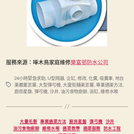
服務來源：啄木鳥家庭維修
樂富邨防水公司
24小時緊急求助
,
U型隔器
,
企缸
,
修改
,
化糞
,
吸糞車
,
地台
渠嚴重淤塞
,
大型彈弓機
,
大廈街鋪渠淤塞
,
專業通渠方法
,
Tags
廚房星盤
,
彈弓機
,
沙井
,
油污食物廚餘
,
浴缸
,
維修水喉
Categories
大量毛髮
專業通渠方法
廚房星盤
彈弓機
沙井
油污食物廚餘
維修水喉
通渠教學
通渠服務
防水工程