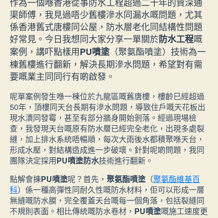
作為一個喺香港從事防水工程超過二十年的資深通
渠師傅，我見過唔少舊樓滲水同漏水嘅問題，尤其
係香港舊式唐樓同公屋，防水層老化同結構性問題
好常見。今日我想同大家分享一單關於
嘅
防水工程
案例，講吓點樣用
（聚氨酯噴塗）技術為一
PU噴塗
棟舊樓進行翻新，解決長期滲水問題，希望對有需
要嘅業主同同行有啲啟發。
呢單案例發生喺一棟位於九龍區嘅舊唐樓，樓齡已經超過
50年，頂樓同天台長期有滲水問題，導致住戶嘅天花板出
現水漬同發霉，甚至有部分牆身開始剝落。經過現場檢
查，我發現天台嘅原有防水層已經完全老化，出現多處裂
縫，加上排水系統唔暢順，每次大雨後水都積聚喺天台，
形成水壓，對結構造成進一步破壞。針對呢啲問題，我同
團隊決定採用
PU噴塗防水
技術進行翻新。
點解會揀
PU噴塗
呢？首先，
聚氨酯噴塗
（
聚氨酯維基百
科
）係一種高彈性同耐久性嘅防水材料，佢可以形成一層
無縫嘅防水膜，完全覆蓋天台嘅每一個角落，包括裂縫同
不規則表面。相比傳統嘅防水卷材，
PU噴塗
嘅施工速度更