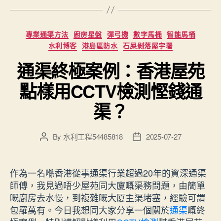
Categories
專業通渠方法
廚房星盤
彈弓機
數字馬桶
智能馬桶
水利博客
港島區防水
石屎剝落屋宇署
通渠終極案例：香港屋苑
點樣用CCTV檢測慳錢通
渠？
By
水利工程54485818
2025-07-27
Post
Post
author
date
作為一名喺香港從事通渠行業超過20年的資深通渠
師傅，我見過唔少屋苑同大廈嘅渠務問題，由簡單
嘅廚房去水慢，到複雜嘅大厦主渠堵塞，經驗可謂
包羅萬有。今日我想同大家分享一個關於
通渠
嘅終