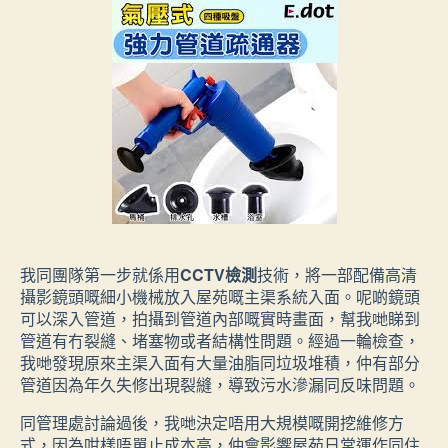
我同團隊第一步就係用
CCTV檢測
技術，將一部配備高清
攝影鏡頭嘅細小機械放入屋苑嘅主渠系統入面。呢啲鏡頭
可以深入管道，拍攝到管道內部嘅實時畫面，幫我哋睇到
管道有冇裂縫、堵塞物或者結構性問題。經過一輪檢查，
我哋發現原來主渠入面有大量油脂同垃圾堆積，仲有部分
管道因為年久失修出現裂縫，導致污水滲漏同反味問題。
同管理處討論過後，我哋決定唔用大規模嘅開挖維修方
式，因為咁樣唔單止成本高，仲會影響屋苑日常運作同住