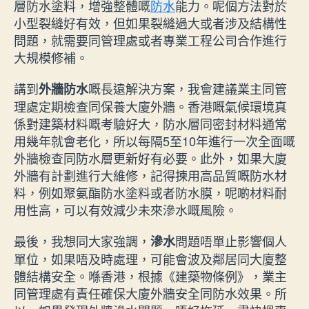
層防水塗料，增強整體嘅
防水
能力。呢個方法對於
小型裂縫好有效，但如果裂縫過大或者涉及結構性
問題，就需要同管理處或者專業工程公司合作進行
大規模修補。
講到
嘅長遠解決方案，我會建議業主同管
外牆防水
理處定期檢查同保養大廈外牆。香港嘅氣候環境真
係對建築材料嘅考驗好大，防水層同密封材料通常
用幾年就會老化，所以每隔5至10年進行一次全面嘅
外牆檢查同防水層更新好有必要。此外，如果大廈
外牆有計劃進行大維修，記得揀用高品質嘅防水材
料，例如聚氨酯防水塗料或者防水膜，呢啲材料耐
用性高，可以有效減少未來滲水嘅風險。
最後，我想同大家強調，
問題唔單止影響個人
滲水
單位，如果唔及時處理，可能會波及鄰居同大廈整
體結構安全。喺香港，根據《建築物條例》，業主
同管理處有責任確保大廈外牆安全同防水效果。所