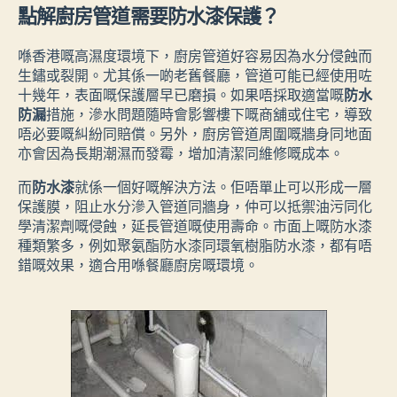
點解廚房管道需要防水漆保護？
喺香港嘅高濕度環境下，廚房管道好容易因為水分侵蝕而
生鏽或裂開。尤其係一啲老舊餐廳，管道可能已經使用咗
十幾年，表面嘅保護層早已磨損。如果唔採取適當嘅
防水
防漏
措施，滲水問題隨時會影響樓下嘅商舖或住宅，導致
唔必要嘅糾紛同賠償。另外，廚房管道周圍嘅牆身同地面
亦會因為長期潮濕而發霉，增加清潔同維修嘅成本。
而
防水漆
就係一個好嘅解決方法。佢唔單止可以形成一層
保護膜，阻止水分滲入管道同牆身，仲可以抵禦油污同化
學清潔劑嘅侵蝕，延長管道嘅使用壽命。市面上嘅防水漆
種類繁多，例如聚氨酯防水漆同環氧樹脂防水漆，都有唔
錯嘅效果，適合用喺餐廳廚房嘅環境。