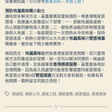
保養嘅知識，可以參考
維基百科 – 水管工程
。
預防地漏異味嘅小貼士
講咗咁多解決方法，最重要嘅其實係預防。喺香港嘅家居
環境，我建議大家養成以下習慣：一、安裝地漏過濾網，
防止頭髮同雜物落入管道；二、避免將油脂同食物殘渣直
接倒入地漏；三、每星期至少一次用熱水沖洗地漏，保持
管道清潔。呢啲小習慣可以大大減少
地漏異味
同
管道堵塞
嘅機會，幫你省下唔少維修費用。
總括而言，
地漏異味
雖然係香港家居常見問題，但只要用
啱方法同養成良好習慣，就一定可以解決同預防。無論係
自己動手清理，定係搵專業
香港通渠服務
，最重要係唔好
忽視問題，因為長久唔處理可能會影響健康同家居環境。
希望我分享嘅4招
管道疏通
方法對大家有幫助，如果有其
他問題，隨時留言同我交流啦！
通渠佬
,
通渠公司
,
通渠工程
,
通渠服務
,
通渠電話
,
香港通渠
Tags