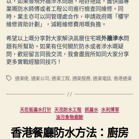
以，如果發現外牆滲水問題，唔好拖延，盡快搵專
業嘅防水師傅或者工程公司進行檢查同維修。同
時，業主亦可以同管理處合作，申請政府嘅「樓宇
維修資助計劃」，減輕維修費用嘅負擔。
希望以上嘅分享對大家解決高層住宅嘅
問
外牆滲水
題有所幫助。如果有任何關於防水或者滲水嘅疑
問，歡迎留言同我交流，我會盡我所知同大家分享
更多實戰經驗同技巧！
通渠佬
,
通渠公司
,
通渠工程
,
通渠服務
,
通渠電話
,
香港通渠
Tags
Categories
天花板漏水打针
天花防水工程
抓漏水
水利博客
油污食物廚餘
香港餐廳防水方法：廚房