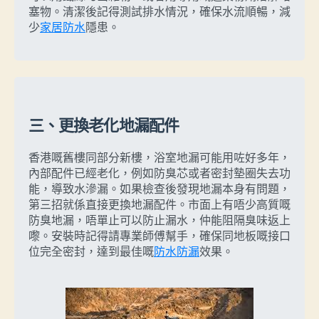
塞物。清潔後記得測試排水情況，確保水流順暢，減
少
家居防水
隱患。
三、更換老化地漏配件
香港嘅舊樓同部分新樓，浴室地漏可能用咗好多年，
內部配件已經老化，例如防臭芯或者密封墊圈失去功
能，導致水滲漏。如果檢查後發現地漏本身有問題，
第三招就係直接更換地漏配件。市面上有唔少高質嘅
防臭地漏，唔單止可以防止漏水，仲能阻隔臭味返上
嚟。安裝時記得請專業師傅幫手，確保同地板嘅接口
位完全密封，達到最佳嘅
防水防漏
效果。