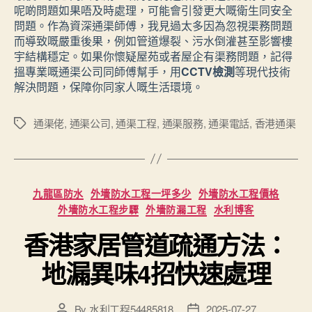
呢啲問題如果唔及時處理，可能會引發更大嘅衛生同安全
問題。作為資深通渠師傅，我見過太多因為忽視渠務問題
而導致嘅嚴重後果，例如管道爆裂、污水倒灌甚至影響樓
宇結構穩定。如果你懷疑屋苑或者屋企有渠務問題，記得
搵專業嘅通渠公司同師傅幫手，用
CCTV檢測
等現代技術
解決問題，保障你同家人嘅生活環境。
通渠佬
,
通渠公司
,
通渠工程
,
通渠服務
,
通渠電話
,
香港通渠
Tags
Categories
九龍區防水
外墻防水工程一坪多少
外墻防水工程價格
外墻防水工程步驟
外墻防漏工程
水利博客
香港家居管道疏通方法：
地漏異味4招快速處理
By
水利工程54485818
2025-07-27
Post
Post