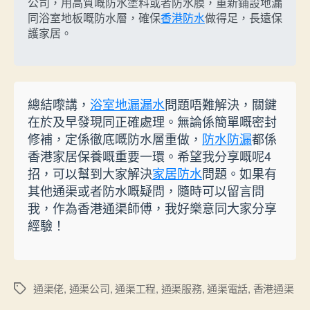
公司，用高質嘅防水塗料或者防水膜，重新鋪設地漏
同浴室地板嘅防水層，確保
香港防水
做得足，長遠保
護家居。
總結嚟講，
浴室地漏漏水
問題唔難解決，關鍵
在於及早發現同正確處理。無論係簡單嘅密封
修補，定係徹底嘅防水層重做，
防水防漏
都係
香港家居保養嘅重要一環。希望我分享嘅呢4
招，可以幫到大家解決
家居防水
問題。如果有
其他通渠或者防水嘅疑問，隨時可以留言問
我，作為香港通渠師傅，我好樂意同大家分享
經驗！
通渠佬
,
通渠公司
,
通渠工程
,
通渠服務
,
通渠電話
,
香港通渠
Tags