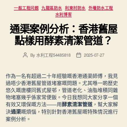
Categories
一般工程问题
九龍區防水
利東村防水
外墻防水工程
水利博客
通渠案例分析：香港舊屋
點樣用酵素清潔管道？
By
水利工程54485818
2025-07-27
Post
Post
author
date
作為一名有超過二十年經驗嘅香港通渠師傅，我見
過唔少香港舊屋管道堵塞嘅問題。尤其喺一啲歷史
悠久嘅唐樓同舊式屋邨，管道老化、油脂堆積同雜
物堵塞幾乎係家常便飯。今日我想同大家分享一個
有效又環保嘅方法——用
，幫大家解
酵素清潔管道
決
嘅煩惱，特別針對香港舊屋嘅特殊情況進行
通渠
案例分析。