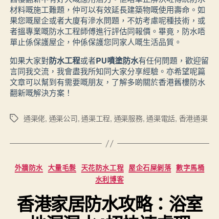
材料嘅施工難題，仲可以有效延長建築物嘅使用壽命。如
果您嘅屋企或者大廈有滲水問題，不妨考慮呢種技術，或
者搵專業嘅防水工程師傅進行評估同報價。畢竟，防水唔
單止係保護屋企，仲係保護您同家人嘅生活品質。
如果大家對
防水工程
或者
PU噴塗防水
有任何問題，歡迎留
言同我交流，我會盡我所知同大家分享經驗。亦希望呢篇
文章可以幫到有需要嘅朋友，了解多啲關於香港舊樓防水
翻新嘅解決方案！
通渠佬
,
通渠公司
,
通渠工程
,
通渠服務
,
通渠電話
,
香港通渠
Tags
Categories
外牆防水
大量毛髮
天花防水工程
屋企石屎剝落
數字馬桶
水利博客
香港家居防水攻略：浴室