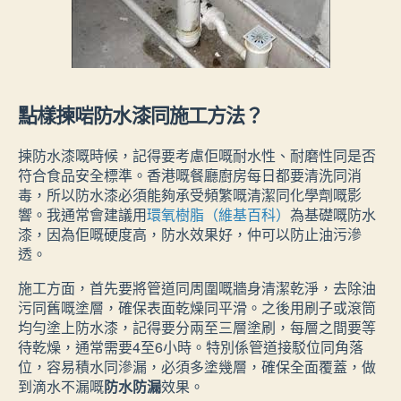
點樣揀啱防水漆同施工方法？
揀防水漆嘅時候，記得要考慮佢嘅耐水性、耐磨性同是否
符合食品安全標準。香港嘅餐廳廚房每日都要清洗同消
毒，所以防水漆必須能夠承受頻繁嘅清潔同化學劑嘅影
響。我通常會建議用
環氧樹脂（維基百科）
為基礎嘅防水
漆，因為佢嘅硬度高，防水效果好，仲可以防止油污滲
透。
施工方面，首先要將管道同周圍嘅牆身清潔乾淨，去除油
污同舊嘅塗層，確保表面乾燥同平滑。之後用刷子或滾筒
均勻塗上防水漆，記得要分兩至三層塗刷，每層之間要等
待乾燥，通常需要4至6小時。特別係管道接駁位同角落
位，容易積水同滲漏，必須多塗幾層，確保全面覆蓋，做
到滴水不漏嘅
防水防漏
效果。