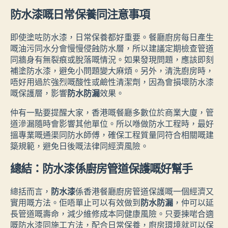
防水漆嘅日常保養同注意事項
即使塗咗防水漆，日常保養都好重要。餐廳廚房每日產生
嘅油污同水分會慢慢侵蝕防水層，所以建議定期檢查管道
同牆身有無裂痕或脫落嘅情況。如果發現問題，應該即刻
補塗防水漆，避免小問題變大麻煩。另外，清洗廚房時，
唔好用過於強烈嘅酸性或鹼性清潔劑，因為會損壞防水漆
嘅保護層，影響
防水防漏
效果。
仲有一點要提醒大家，香港嘅餐廳多數位於商業大廈，管
道滲漏隨時會影響其他單位。所以喺做防水工程時，最好
搵專業嘅通渠同防水師傅，確保工程質量同符合相關嘅建
築規範，避免日後嘅法律同經濟風險。
總結：防水漆係廚房管道保護嘅好幫手
總括而言，
防水漆
係香港餐廳廚房管道保護嘅一個經濟又
實用嘅方法。佢唔單止可以有效做到
防水防漏
，仲可以延
長管道嘅壽命，減少維修成本同健康風險。只要揀啱合適
嘅防水漆同施工方法，配合日常保養，廚房環境就可以保