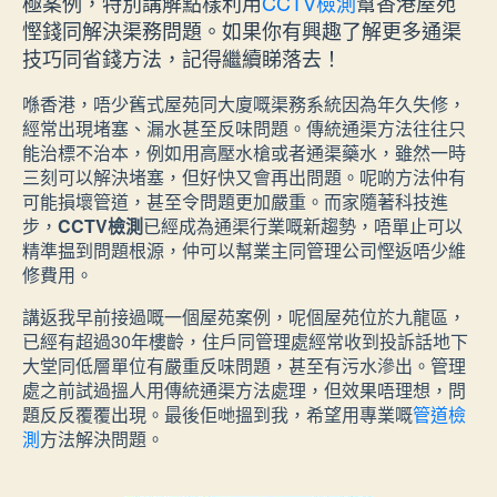
極案例，特別講解點樣利用
CCTV檢測
幫香港屋苑
慳錢同解決渠務問題。如果你有興趣了解更多通渠
技巧同省錢方法，記得繼續睇落去！
喺香港，唔少舊式屋苑同大廈嘅渠務系統因為年久失修，
經常出現堵塞、漏水甚至反味問題。傳統通渠方法往往只
能治標不治本，例如用高壓水槍或者通渠藥水，雖然一時
三刻可以解決堵塞，但好快又會再出問題。呢啲方法仲有
可能損壞管道，甚至令問題更加嚴重。而家隨著科技進
步，
CCTV檢測
已經成為通渠行業嘅新趨勢，唔單止可以
精準揾到問題根源，仲可以幫業主同管理公司慳返唔少維
修費用。
講返我早前接過嘅一個屋苑案例，呢個屋苑位於九龍區，
已經有超過30年樓齡，住戶同管理處經常收到投訴話地下
大堂同低層單位有嚴重反味問題，甚至有污水滲出。管理
處之前試過搵人用傳統通渠方法處理，但效果唔理想，問
題反反覆覆出現。最後佢哋搵到我，希望用專業嘅
管道檢
測
方法解決問題。