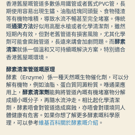
香港舊屋嘅管道多數係用鐵管或者舊式PVC管，長
期使用容易出現生鏽、油脂結塊同頭髮、食物殘渣
等有機物堆積，導致水流不暢甚至完全堵塞。傳統
嘅
好似用高壓水槍或者化學清潔劑，雖然
通渠方法
短期內有效，但對老舊管道有損害風險，尤其化學
劑可能會腐蝕管道，長遠來講會加劇問題。而
酵素
就係一個溫和又可持續嘅解決方案，特別適合
清潔
香港舊屋嘅環境。
酵素清潔管道嘅原理
酵素（Enzyme）係一種天然嘅生物催化劑，可以分
解有機物，例如油脂、蛋白質同澱粉質。喺通渠應
用上，
能夠將管道內嘅有機堵塞物分解
酵素清潔劑
成細小嘅分子，再隨水流沖走。相比起化學清潔
劑，酵素唔會對管道造成腐蝕，亦唔會對環境同人
體健康有危害。如果你想了解更多酵素嘅科學原
理，可以參考
維基百科關於酵素嘅介紹
。