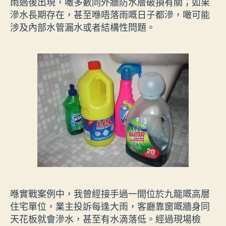
雨過後出現，噉多數同外牆防水層破損有關；如果
滲水長期存在，甚至喺唔落雨嘅日子都滲，噉可能
涉及內部水管漏水或者結構性問題。
喺實戰案例中，我曾經接手過一間位於九龍嘅高層
住宅單位，業主投訴每逢大雨，客廳靠窗嘅牆身同
天花板就會滲水，甚至有水滴落低。經過現場檢