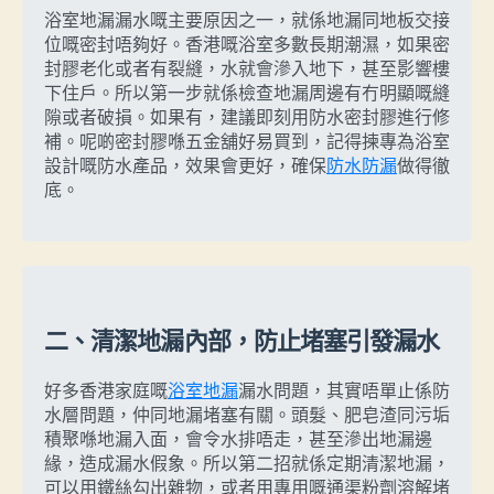
浴室地漏漏水嘅主要原因之一，就係地漏同地板交接
位嘅密封唔夠好。香港嘅浴室多數長期潮濕，如果密
封膠老化或者有裂縫，水就會滲入地下，甚至影響樓
下住戶。所以第一步就係檢查地漏周邊有冇明顯嘅縫
隙或者破損。如果有，建議即刻用防水密封膠進行修
補。呢啲密封膠喺五金舖好易買到，記得揀專為浴室
設計嘅防水產品，效果會更好，確保
防水防漏
做得徹
底。
二、清潔地漏內部，防止堵塞引發漏水
好多香港家庭嘅
浴室地漏
漏水問題，其實唔單止係防
水層問題，仲同地漏堵塞有關。頭髮、肥皂渣同污垢
積聚喺地漏入面，會令水排唔走，甚至滲出地漏邊
緣，造成漏水假象。所以第二招就係定期清潔地漏，
可以用鐵絲勾出雜物，或者用專用嘅通渠粉劑溶解堵