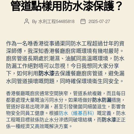
管道點樣用防水漆保護？
By
水利工程54485818
2025-07-27
Post
Post
author
date
作為一名喺香港從事通渠同防水工程超過廿年的資
深師傅，我深知香港餐廳廚房嘅環境有幾咁嚴苛。
廚房管道長期處於潮濕、油膩同高溫嘅環境，防水
防漏工作絕對唔可以忽視！今日我想同大家分享
下，如何利用
去保護餐廳廚房管道，避免漏
防水漆
水同管道損壞嘅問題，同時確保環境衛生同安全。
香港餐廳嘅廚房通常空間狹窄，管道系統複雜，而且每日
都要處理大量嘅油污同水分。如果唔做好
防水防漏
措施，
管道好容易出現滲漏，甚至引發黴菌同細菌滋生，影響食
物安全同員工健康。根據
防水（維基百科）
嘅定義，防水
工程嘅目標就係防止水分滲透同破壞結構，而
防水漆
正正
係一種經濟又高效嘅解決方案。