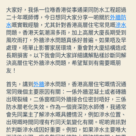
大家好，我係一位喺香港從事通渠同防水工程超過
二十年嘅師傅，今日想同大家分享一啲關於
外牆防
水
嘅實戰經驗，尤其針對香港高層住宅常見嘅
滲水
問題。香港天氣潮濕多雨，加上高層大廈長期受到
風吹雨打，外牆滲水問題真係好普遍。如果唔及早
處理，唔單止影響家居環境，重會對大廈結構造成
長期損害。以下我會同大家詳細講解點樣診斷同解
決高層住宅外牆滲水問題，希望幫到有需要嘅朋
友！
首先，講到
外牆
滲水問題，香港高層住宅嘅情況通
常同幾個主要原因有關：一係外牆混凝土或者磚牆
出現裂縫，二係窗框同外牆接合位密封唔好，三係
防水層老化失效。作為一個資深防水師傅，我通常
會先同業主了解滲水嘅具體情況，例如滲水位置、
出現嘅時間同埋有冇同天氣變化有關。呢啲資訊對
於判斷滲水成因好重要。例如，如果滲水主要喺大