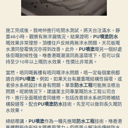
施工完成後，我哋仲進行咗閉水測試，將天台注滿水，靜
置48小時，觀察有無滲漏情況。結果證明，
PU噴塗防水
嘅效果非常理想，頂樓住戶反映再無滲水問題，天花板嘅
水漬同發霉情況亦得到改善。此外，
PU噴塗
嘅另一個好處
係佢嘅耐候性強，喺香港嘅潮濕同高溫環境下，佢可以保
持至少10年以上嘅防水效果，性價比非常高。
當然，唔同嘅舊樓有唔同嘅滲水問題，唔一定每個案例都
適合用
PU噴塗
。例如，如果天台有嚴重嘅結構性損壞，或
者排水系統設計本身有問題，單靠
防水工程
可能無法根治
問題。呢啲情況下，建議業主同專業嘅防水工程公司合
作，進行全面嘅檢查同維修，包括改善排水系統同修補結
構裂縫等，配合
PU噴塗防水
技術，先至可以做到長久嘅防
水效果。
總結嚟講，
PU噴塗
作為一種先進嘅
防水工程
技術，喺香港
舊樓翻新中有好大嘅應用潛力。佢唔單止解決咗傳統防水