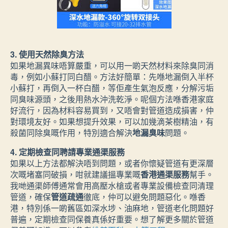
3. 使用天然除臭方法
如果地漏異味唔算嚴重，可以用一啲天然材料來除臭同消
毒，例如小蘇打同白醋。方法好簡單：先喺地漏倒入半杯
小蘇打，再倒入一杯白醋，等佢產生氣泡反應，分解污垢
同臭味源頭，之後用熱水沖洗乾淨。呢個方法喺香港家庭
好流行，因為材料容易買到，又唔會對管道造成損害，仲
對環境友好。如果想提升效果，可以加幾滴茶樹精油，有
殺菌同除臭嘅作用，特別適合解決
地漏臭味
問題。
4. 定期檢查同聘請專業通渠服務
如果以上方法都解決唔到問題，或者你懷疑管道有更深層
次嘅堵塞同破損，咁就建議搵專業嘅
香港通渠服務
幫手。
我哋通渠師傅通常會用高壓水槍或者專業設備檢查同清理
管道，確保
管道疏通
徹底，仲可以避免問題惡化。喺香
港，特別係一啲舊區如深水埗、油麻地，管道老化問題好
普遍，定期檢查同保養真係好重要。想了解更多關於管道