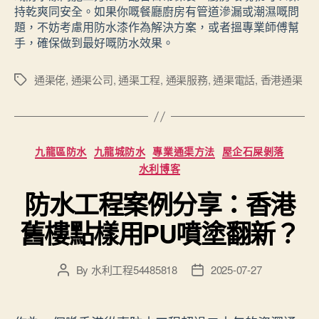
持乾爽同安全。如果你嘅餐廳廚房有管道滲漏或潮濕嘅問
題，不妨考慮用防水漆作為解決方案，或者搵專業師傅幫
手，確保做到最好嘅防水效果。
通渠佬
,
通渠公司
,
通渠工程
,
通渠服務
,
通渠電話
,
香港通渠
Tags
Categories
九龍區防水
九龍城防水
專業通渠方法
屋企石屎剝落
水利博客
防水工程案例分享：香港
舊樓點樣用PU噴塗翻新？
By
水利工程54485818
2025-07-27
Post
Post
author
date