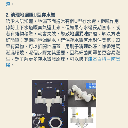
道
。
2. 清理地漏嘅U型存水彎
唔少人唔知道，地漏下面通常有個U型存水彎，佢嘅作用
係防止下水道嘅臭氣返上來。但如果存水彎長期無水，或
者有雜物積聚，就會失效，導致
地漏異味
問題。解決方法
好簡單：定期向地漏倒水，確保存水彎有水封住臭氣；如
果有異物，可以拆開地漏蓋，用刷子清理乾淨。喺香港嘅
潮濕環境，呢個步驟尤其重要，因為細菌同霉菌更容易滋
生。想了解更多存水彎嘅原理，可以睇下
維基百科 – 防臭
屈
。