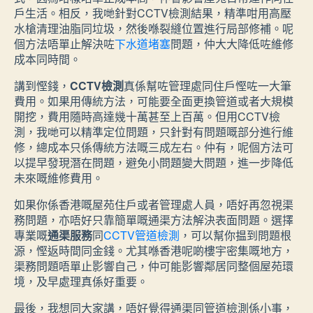
戶生活。相反，我哋針對CCTV檢測結果，精準咁用高壓
水槍清理油脂同垃圾，然後喺裂縫位置進行局部修補。呢
個方法唔單止解決咗
下水道堵塞
問題，仲大大降低咗維修
成本同時間。
講到慳錢，
CCTV檢測
真係幫咗管理處同住戶慳咗一大筆
費用。如果用傳統方法，可能要全面更換管道或者大規模
開挖，費用隨時高達幾十萬甚至上百萬。但用CCTV檢
測，我哋可以精準定位問題，只針對有問題嘅部分進行維
修，總成本只係傳統方法嘅三成左右。仲有，呢個方法可
以提早發現潛在問題，避免小問題變大問題，進一步降低
未來嘅維修費用。
如果你係香港嘅屋苑住戶或者管理處人員，唔好再忽視渠
務問題，亦唔好只靠簡單嘅通渠方法解決表面問題。選擇
專業嘅
通渠服務
同
CCTV管道檢測
，可以幫你揾到問題根
源，慳返時間同金錢。尤其喺香港呢啲樓宇密集嘅地方，
渠務問題唔單止影響自己，仲可能影響鄰居同整個屋苑環
境，及早處理真係好重要。
最後，我想同大家講，唔好覺得通渠同管道檢測係小事，