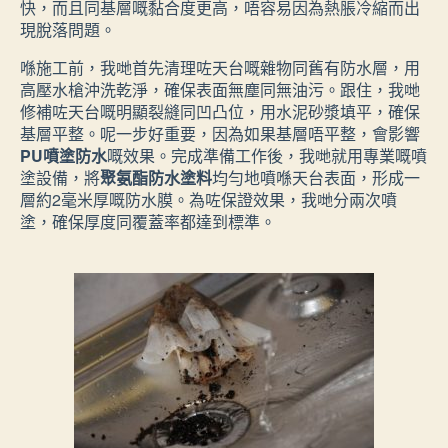
快，而且同基層嘅黏合度更高，唔容易因為熱脹冷縮而出
現脫落問題。
喺施工前，我哋首先清理咗天台嘅雜物同舊有防水層，用
高壓水槍沖洗乾淨，確保表面無塵同無油污。跟住，我哋
修補咗天台嘅明顯裂縫同凹凸位，用水泥砂漿填平，確保
基層平整。呢一步好重要，因為如果基層唔平整，會影響
PU噴塗防水
嘅效果。完成準備工作後，我哋就用專業嘅噴
塗設備，將
聚氨酯防水塗料
均勻地噴喺天台表面，形成一
層約2毫米厚嘅防水膜。為咗保證效果，我哋分兩次噴
塗，確保厚度同覆蓋率都達到標準。