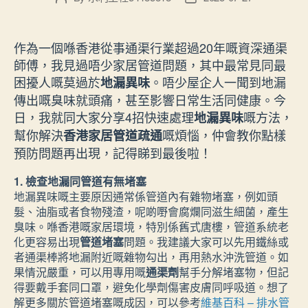
author
date
作為一個喺香港從事通渠行業超過20年嘅資深通渠
師傅，我見過唔少家居管道問題，其中最常見同最
困擾人嘅莫過於
。唔少屋企人一聞到地漏
地漏異味
傳出嘅臭味就頭痛，甚至影響日常生活同健康。今
日，我就同大家分享4招快速處理
嘅方法，
地漏異味
幫你解決
嘅煩惱，仲會教你點樣
香港家居管道疏通
預防問題再出現，記得睇到最後啦！
1. 檢查地漏同管道有無堵塞
地漏異味嘅主要原因通常係管道內有雜物堵塞，例如頭
髮、油脂或者食物殘渣，呢啲嘢會腐爛同滋生細菌，產生
臭味。喺香港嘅家居環境，特別係舊式唐樓，管道系統老
化更容易出現
管道堵塞
問題。我建議大家可以先用鐵絲或
者通渠棒將地漏附近嘅雜物勾出，再用熱水沖洗管道。如
果情況嚴重，可以用專用嘅
通渠劑
幫手分解堵塞物，但記
得要戴手套同口罩，避免化學劑傷害皮膚同呼吸道。想了
解更多關於管道堵塞嘅成因，可以參考
維基百科 – 排水管