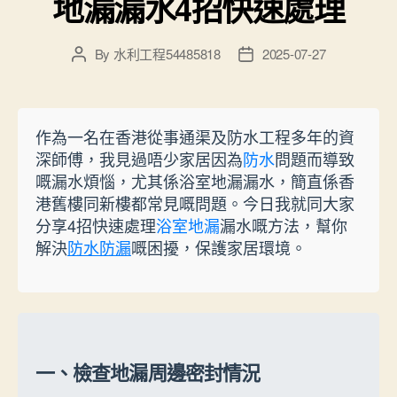
地漏漏水4招快速處理
By
水利工程54485818
2025-07-27
Post
Post
author
date
作為一名在香港從事通渠及防水工程多年的資
深師傅，我見過唔少家居因為
防水
問題而導致
嘅漏水煩惱，尤其係浴室地漏漏水，簡直係香
港舊樓同新樓都常見嘅問題。今日我就同大家
分享4招快速處理
浴室地漏
漏水嘅方法，幫你
解決
防水防漏
嘅困擾，保護家居環境。
一、檢查地漏周邊密封情況