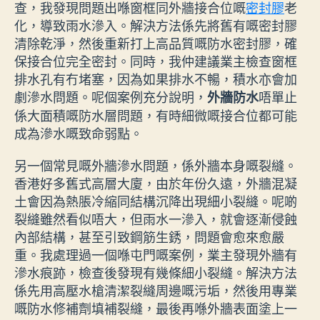
查，我發現問題出喺窗框同外牆接合位嘅
密封膠
老
化，導致雨水滲入。解決方法係先將舊有嘅密封膠
清除乾淨，然後重新打上高品質嘅防水密封膠，確
保接合位完全密封。同時，我仲建議業主檢查窗框
排水孔有冇堵塞，因為如果排水不暢，積水亦會加
劇滲水問題。呢個案例充分說明，
唔單止
外牆防水
係大面積嘅防水層問題，有時細微嘅接合位都可能
成為滲水嘅致命弱點。
另一個常見嘅外牆滲水問題，係外牆本身嘅裂縫。
香港好多舊式高層大廈，由於年份久遠，外牆混凝
土會因為熱脹冷縮同結構沉降出現細小裂縫。呢啲
裂縫雖然看似唔大，但雨水一滲入，就會逐漸侵蝕
內部結構，甚至引致鋼筋生銹，問題會愈來愈嚴
重。我處理過一個喺屯門嘅案例，業主發現外牆有
滲水痕跡，檢查後發現有幾條細小裂縫。解決方法
係先用高壓水槍清潔裂縫周邊嘅污垢，然後用專業
嘅防水修補劑填補裂縫，最後再喺外牆表面塗上一