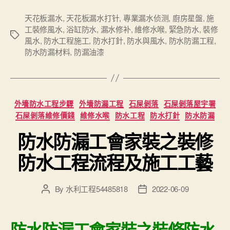
天花板漏水
,
天花板漏水打针
,
專業漏水侦测
,
廚房星盤
,
施
工裝修風水
,
浴缸防水
,
漏水修补
,
維修水喉
,
緊急防水
,
裝修
Tags
風水
,
防水工程施工
,
防水打針
,
防水與風水
,
防水防漏工程
,
防水防漏材料
,
防漏油漆
Categories
外墻防水工程步驟
外墻防漏工程
石屎剝落
石屎剝落屋宇署
石屎剝落維修價錢
維修水喉
防水工程
防水打針
防水防漏
防水防漏工會家裝之裝修
防水工程流程及施工工藝
By
水利工程54485818
2022-06-09
Post
Post
author
date