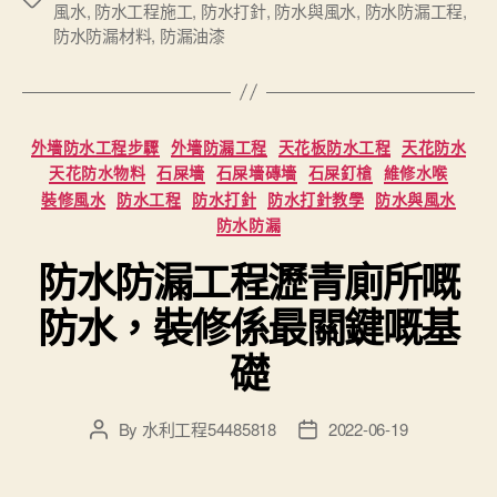
風水
,
防水工程施工
,
防水打針
,
防水與風水
,
防水防漏工程
,
防水防漏材料
,
防漏油漆
Categories
外墻防水工程步驟
外墻防漏工程
天花板防水工程
天花防水
天花防水物料
石屎墻
石屎墻磚墻
石屎釘槍
維修水喉
裝修風水
防水工程
防水打針
防水打針教學
防水與風水
防水防漏
防水防漏工程瀝青廁所嘅
防水，裝修係最關鍵嘅基
礎
By
水利工程54485818
2022-06-19
Post
Post
author
date