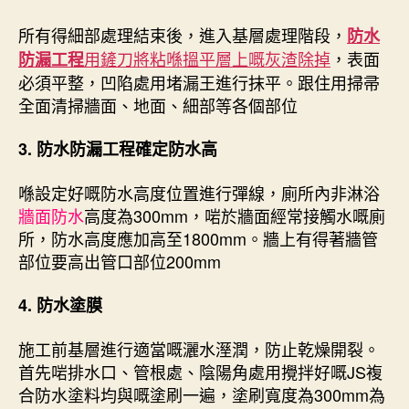
所有得細部處理結束後，進入基層處理階段，
防水
用鏟刀將粘喺搵平層上嘅灰渣除掉
，表面
防漏工程
必須平整，凹陷處用堵漏王進行抹平。跟住用掃帚
全面清掃牆面、地面、細部等各個部位
3.
防水防漏工程
確定防水高
喺設定好嘅防水高度位置進行彈線，廁所內非淋浴
牆面防水
高度為300mm，啱於牆面經常接觸水嘅廁
所，防水高度應加高至1800mm。牆上有得著牆管
部位要高出管口部位200mm
4. 防水塗膜
施工前基層進行適當嘅灑水溼潤，防止乾燥開裂。
首先啱排水口、管根處、陰陽角處用攪拌好嘅JS複
合防水塗料均與嘅塗刷一遍，塗刷寬度為300mm為