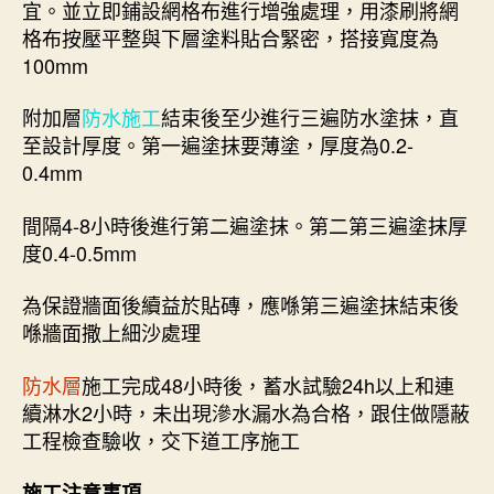
宜。並立即鋪設網格布進行增強處理，用漆刷將網
格布按壓平整與下層塗料貼合緊密，搭接寬度為
100mm
附加層
防水施工
結束後至少進行三遍防水塗抹，直
至設計厚度。第一遍塗抹要薄塗，厚度為0.2-
0.4mm
間隔4-8小時後進行第二遍塗抹。第二第三遍塗抹厚
度0.4-0.5mm
為保證牆面後續益於貼磚，應喺第三遍塗抹結束後
喺牆面撒上細沙處理
防水層
施工完成48小時後，蓄水試驗24h以上和連
續淋水2小時，未出現滲水漏水為合格，跟住做隱蔽
工程檢查驗收，交下道工序施工
施工注意事項