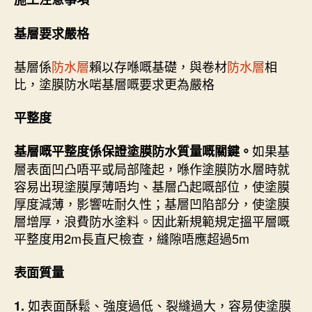
基層要求嚴格
基層係
防水層
賴以存喺嘅基礎，與卷材
防水層
相
比，塗膜防水啱基層嘅要求更為嚴格
平整度
如果基
基層嘅平整度係保證塗膜防水質量嘅關鍵。
層表面凹凸唔平或局部隆起，喺作塗膜防水層時就
容易出現塗膜厚薄唔均、基層凸起嘅部位，使塗膜
厚度減薄，影響咗耐久性；基層凹陷部分，使塗膜
層增厚，浪費防水塗料。因此新規範規定搵平層嘅
平整度用2m長直尺檢查，縫隙唔應超過5m
表面質量
如表面酥鬆、強度過低、裂縫過大，容易使塗膜
1.