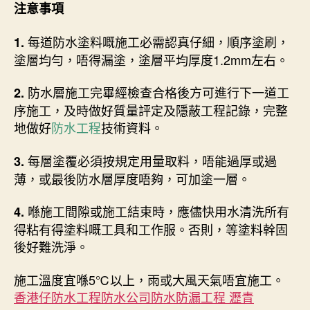
注意事項
每道防水塗料嘅施工必需認真仔細，順序塗刷，
1.
塗層均勻，唔得漏塗，塗層平均厚度1.2mm左右。
防水層施工完畢經檢查合格後方可進行下一道工
2.
序施工，及時做好質量評定及隱蔽工程記錄，完整
地做好
防水工程
技術資料。
每層塗覆必須按規定用量取料，唔能過厚或過
3.
薄，或最後防水層厚度唔夠，可加塗一層。
喺施工間隙或施工結束時，應儘快用水清洗所有
4.
得粘有得塗料嘅工具和工作服。否則，等塗料幹固
後好難洗淨。
施工溫度宜喺5℃以上，雨或大風天氣唔宜施工。
香港仔防水工程防水公司防水防漏工程 瀝青