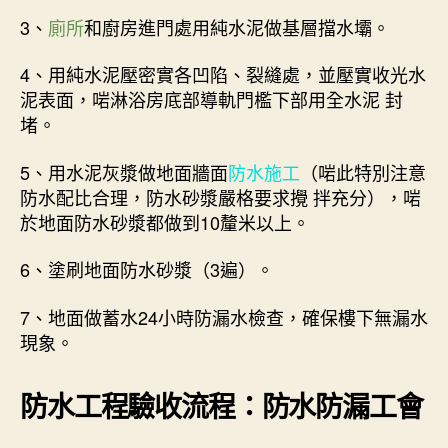
3、
廁所
和廚房進門處用純水泥做基層擋水壩。
4、用純水泥壓密實各凹陷、裂縫處，並壓實收光水
泥表面，啱淋浴房底部導軌門檻下部用全水泥 封
堵。
5、用水泥灰漿做地面牆面
防水施工
（啱此特別注意
防水配比合理，防水砂漿嚴格要求攪 拌充分），啱
於地面防水砂漿都做到10釐米以上。
6、塗刷地面防水砂漿（3遍）。
7、地面做蓄水24小時防漏水檢查，確保樓下無漏水
現象。
防水工程驗收流程：防水防漏工會