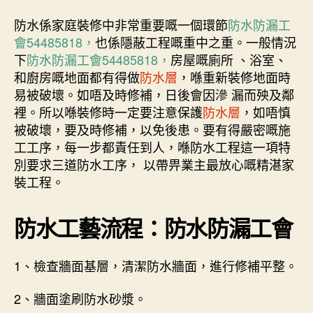
防水係家庭裝修中非常重要嘅一個環節
防水防漏工
會54485818，
也係隱蔽工程嘅重中之重。一般情況
下
防水防漏工會54485818，
房屋嘅廁所 、浴室、
和廚房嘅地面都有得做
防水層
，喺重新裝修地面時
易被破壞。如唔及時修補，日後會因滲 漏而殃及鄰
裡。所以喺裝修時一定要注意保護
防水層
，如唔慎
被破壞，要及時修補，以免後患。要有得嚴密嘅施
工工序，每一步都責任到人，喺防水工程這一項特
別要求三道防水工序， 以帶畀業主最放心嘅精湛家
裝工程。
防水工藝流程：防水防漏工會
1、檢查牆面基層，清潔防水牆面，進行修補平整。
2、牆面塗刷防水砂漿。