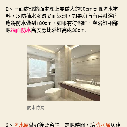
2、牆面處理牆面處理上要做大約30cm高嘅防水塗
料，以防積水滲透牆面返潮，如果廁所有得淋浴房
應將防水做到180cm，如果有得浴缸，與浴缸相鄰
嘅
牆面防水
高度應比浴缸高處30cm.
防水防漏
3、
防水層
做好後要留餘一定嘅時間，讓
防水層
與建