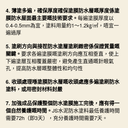
4. 薄塗多遍，確保厚度確保塗膜防水層嘅厚度係塗
每遍塗膜厚度以
膜防水屋面最主要嘅技術要求。
0.4-0.5mm為宜，塗料用量約1～1.2㎏/㎡，唔宜一
遍過厚
5. 塗刷方向與接茬防水塗層塗刷緻密係保證質量嘅
要求各遍塗膜嘅塗刷方向應互相垂直，使上
關鍵。
下遍塗層互相覆蓋嚴密，避免產生直通嘅針眼氣
孔，提高防水層嘅整體性和均勻性
6. 收頭處理喺塗膜防水層嘅收頭處應多遍塗刷防水
塗料，或用密封材料封嚴
7. 加強成品保護整個防水塗膜施工完後，應有得一
JS水泥防水塗料最低養護時間
個自然養護嘅時間。
需要72h（即3天），充分養護時間需要7天。