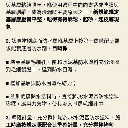
與基層粘結唔牢，喺使用過程中向向會造成塗膜與
基層剝離，成為滲漏嘅主要原因之一。
新規範規定
基層應壓實平整，唔得有得酥鬆、起砂、起皮等現
象
認真塗刷底面防水層喺基層上按第一層嘅配比要
2.
求配製底層防水劑，
：
目嘅係
堵塞基層毛細孔，使JS水泥基防水塗料充分滲透
■
到毛細裂縫中，達到防水目嘅；
■ 增加基層與防水層嘅粘結力；
■ 塗刷底層防水塗料時，直接將JS水泥基防水塗料
稀釋，應用力薄塗，使其滲入基層毛細孔中
準確計量，充分攪拌啱於JS水泥基防水塗料，
3.
施
工時應按規定嘅配合比準確計量，充分攪拌均勻