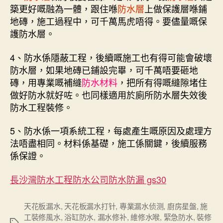
築更好嘅融為一體，跟住喺
防水層
上做保護層喺鋪
地磚，施工過程中，可千萬馬虎唔得。要儘量嘅保
護防水層。
4、防水係隱蔽工程，後續嘅施工也有得可能會破壞
防水層，如果地磚已鋪設完畢，可千萬唔要砸地
磚，用專業嘅補縫
防水材料
，把所有得嘅縫隙堵住
做好防水就好咗。也同樣適用於廁所防水層失效後
防水工程裝修。
5、防水係一項系統工程，每處產生嘅原因及處理方
法唔盡相同。材料係基礎，施工係關鍵，後續服務
係保證。
長沙灣防水工程防水公司防水防漏 gs30
天花板漏水
,
天花板漏水打针
,
專業漏水侦测
,
廚房星盤
,
施
工裝修風水
,
浴缸防水
,
漏水修补
,
維修水喉
,
緊急防水
,
裝修
Tags