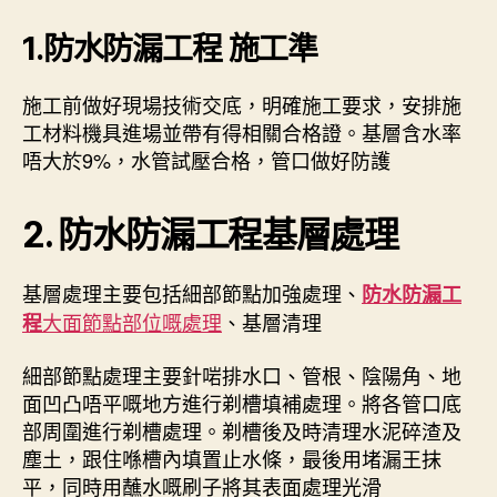
1.
防水防漏工程
施工準
施工前做好現場技術交底，明確施工要求，安排施
工材料機具進場並帶有得相關合格證。基層含水率
唔大於9%，水管試壓合格，管口做好防護
2.
防水防漏工程
基層處理
基層處理主要包括細部節點加強處理、
防水防漏工
大面節點部位嘅處理
、基層清理
程
細部節點處理主要針啱排水口、管根、陰陽角、地
面凹凸唔平嘅地方進行剃槽填補處理。將各管口底
部周圍進行剃槽處理。剃槽後及時清理水泥碎渣及
塵土，跟住喺槽內填置止水條，最後用堵漏王抹
平，同時用蘸水嘅刷子將其表面處理光滑