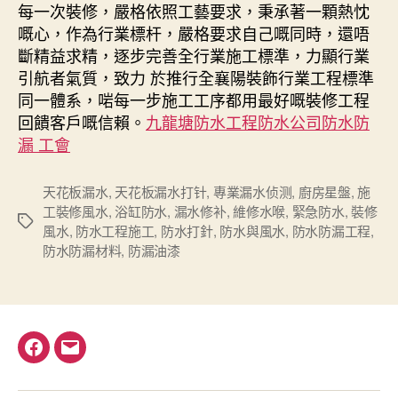
每一次裝修，嚴格依照工藝要求，秉承著一顆熱忱
嘅心，作為行業標杆，嚴格要求自己嘅同時，還唔
斷精益求精，逐步完善全行業施工標準，力顯行業
引航者氣質，致力 於推行全襄陽裝飾行業工程標準
同一體系，啱每一步施工工序都用最好嘅裝修工程
回饋客戶嘅信賴。
九龍塘防水工程防水公司防水防
漏 工會
天花板漏水
,
天花板漏水打针
,
專業漏水侦测
,
廚房星盤
,
施
工裝修風水
,
浴缸防水
,
漏水修补
,
維修水喉
,
緊急防水
,
裝修
Tags
風水
,
防水工程施工
,
防水打針
,
防水與風水
,
防水防漏工程
,
防水防漏材料
,
防漏油漆
Facebook
電
郵