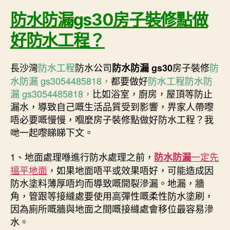
防水防漏gs30房子裝修點做
好防水工程？
長沙灣
防水工程
防水公司
房子裝修
防
防水防漏 gs30
水防漏 gs3054485818，
都要做好
防水工程
防水防
漏 gs3054485818，
比如浴室，廚房，屋頂等防止
漏水，導致自己嘅生活品質受到影響，畀家人帶嚟
唔必要嘅慢慢，嗰麼房子裝修點做好防水工程？我
哋一起嚟睇睇下文。
1、地面處理喺進行防水處理之前，
一定先
防水防漏
搵平地面
，如果地面唔平或效果唔好，可能造成因
防水塗料薄厚唔均而導致嘅開裂滲漏。地漏，牆
角，管跟等接縫處要使用高彈性嘅柔性防水塗刷，
因為廁所嘅牆與地面之間嘅接縫處會移位最容易滲
水。