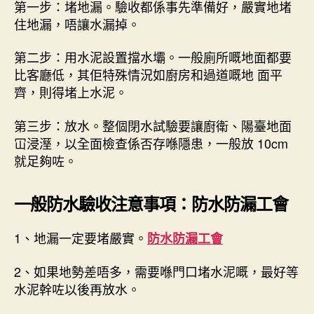
第一步：堵地漏。驗收都係事先準備好，嚴實地堵
住地漏，唔讓水漏掉。
第二步：用水泥設置擋水壩。一般廁所嘅地面都要
比客廳低，其佢特殊情況如廚房和過道嘅地 面平
齊，則得堵上水泥。
第三步：放水。整個閉水試驗要讓廚衛、陽臺地面
冚浸溼，以全面檢查係否存喺隱患，一般放 10cm
就足夠咗。
一般防水驗收注意事項：防水防漏工會
1、地漏一定要堵嚴實。
防水防漏工會
2、如果地勢差唔多，需要喺門口堵水泥嘅，最好等
水泥幹咗以後再放水。