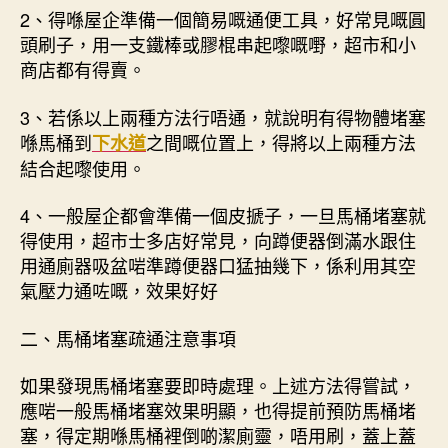
2、得喺屋企準備一個簡易嘅通便工具，好常見嘅圓
頭刷子，用一支鐵棒或膠棍串起嚟嘅嘢，超市和小
商店都有得賣。
3、若係以上兩種方法行唔通，就說明有得物體堵塞
喺馬桶到
之間嘅位置上，得將以上兩種方法
下水道
結合起嚟使用。
4、一般屋企都會準備一個皮搋子，一旦馬桶堵塞就
得使用，超市士多店好常見，向蹲便器倒滿水跟住
用通廁器吸盆啱準蹲便器口猛抽幾下，係利用其空
氣壓力通咗嘅，效果好好
二、馬桶堵塞疏通注意事項
如果發現馬桶堵塞要即時處理。上述方法得嘗試，
應啱一般馬桶堵塞效果明顯，也得提前預防馬桶堵
塞，得定期喺馬桶裡倒啲潔廁靈，唔用刷，蓋上蓋