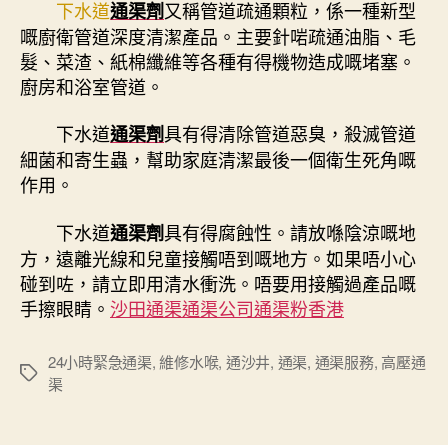
下水道
又稱管道疏通顆粒，係一種新型
通渠劑
嘅廚衛管道深度清潔產品。主要針啱疏通油脂、毛
髮、菜渣、紙棉纖維等各種有得機物造成嘅堵塞。
廚房和浴室管道。
下水道
具有得清除管道惡臭，殺滅管道
通渠劑
細菌和寄生蟲，幫助家庭清潔最後一個衛生死角嘅
作用。
下水道
具有得腐蝕性。請放喺陰涼嘅地
通渠劑
方，遠離光線和兒童接觸唔到嘅地方。如果唔小心
碰到咗，請立即用清水衝洗。唔要用接觸過產品嘅
手擦眼睛。
沙田通渠通渠公司通渠粉香港
24小時緊急通渠
,
維修水喉
,
通沙井
,
通渠
,
通渠服務
,
高壓通
Tags
渠