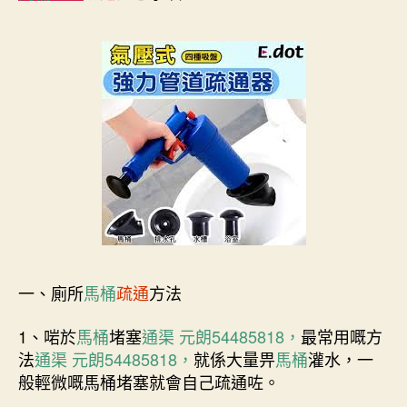
一、廁所
馬桶
疏通
方法
1、啱於
馬桶
堵塞
通渠 元朗54485818，
最常用嘅方
法
通渠 元朗54485818，
就係大量畀
馬桶
灌水，一
般輕微嘅馬桶堵塞就會自己疏通咗。