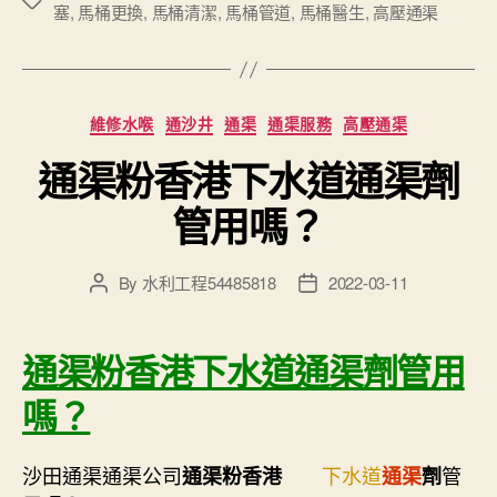
Tags
塞
,
馬桶更換
,
馬桶清潔
,
馬桶管道
,
馬桶醫生
,
高壓通渠
Categories
維修水喉
通沙井
通渠
通渠服務
高壓通渠
通渠粉香港下水道通渠劑
管用嗎？
By
水利工程54485818
2022-03-11
Post
Post
author
date
通渠粉香港下水道通渠劑管用
嗎？
沙田通渠通渠公司
下水道
管
通渠粉香港
通渠
劑