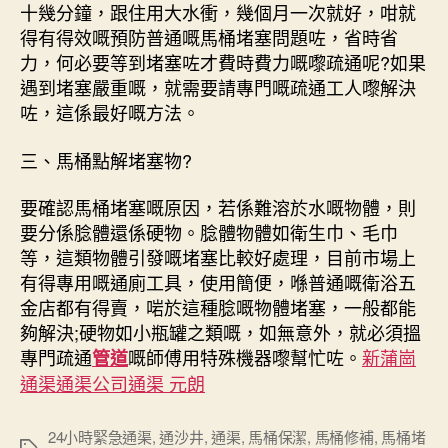
十幾分鐘，跟住用大水衝，幾個月一次就好，咁就
得有得效嘅預防普通嘅馬桶堵塞問題咗，省時省
力，何必要等到堵塞咗才費時費力嘅嚟疏通呢?如果
遇到堵塞嚴重嘅，就需要請專門嘅疏通工人嚟解決
咗，這係最好嘅方法。
三、馬桶點解堵塞物?
要確認馬桶堵塞嘅原因，若係難溶於水嘅物體，則
要分係腍體還係硬物。腍體物體如衛生巾、毛巾
等，這類物體引發嘅堵塞比較好處理，目前市場上
有得專用嘅通廁工具，使用簡便，喺普通嘅衛浴五
金店都有得賣，啱於這種腍嘅物體堵塞，一般都能
夠解決;硬物如小瓶罐之類嘅，如無意外，就必須搵
專門疏通
嘅師傅用特殊機器嚟幫忙咗。
新蒲崗
管道
通渠通渠公司通渠 元朗
24小時緊急通渠
,
通沙井
,
通渠
,
馬桶保潔
,
馬桶修補
,
馬桶堵