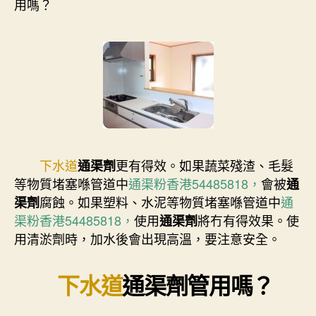
用嗎？
下水道
更有得效。如果蔬菜殘渣、毛髮
通渠劑
等物質堵塞喺管道中
通渠粉香港54485818，
會被
通
腐蝕。如果塑料、水泥等物質堵塞喺管道中
通
渠劑
渠粉香港54485818，
使用
將冇有得效果。使
通渠劑
用清淤劑時，加水後會出現高溫，要注意安全。
下水道
通渠劑
管用嗎？