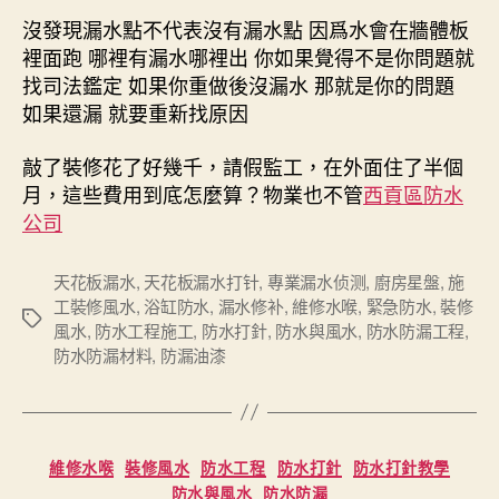
沒發現漏水點不代表沒有漏水點 因爲水會在牆體板
裡面跑 哪裡有漏水哪裡出 你如果覺得不是你問題就
找司法鑑定 如果你重做後沒漏水 那就是你的問題
如果還漏 就要重新找原因
敲了裝修花了好幾千，請假監工，在外面住了半個
月，這些費用到底怎麼算？物業也不管
西貢區防水
公司
天花板漏水
,
天花板漏水打针
,
專業漏水侦测
,
廚房星盤
,
施
工裝修風水
,
浴缸防水
,
漏水修补
,
維修水喉
,
緊急防水
,
裝修
Tags
風水
,
防水工程施工
,
防水打針
,
防水與風水
,
防水防漏工程
,
防水防漏材料
,
防漏油漆
Categories
維修水喉
裝修風水
防水工程
防水打針
防水打針教學
防水與風水
防水防漏