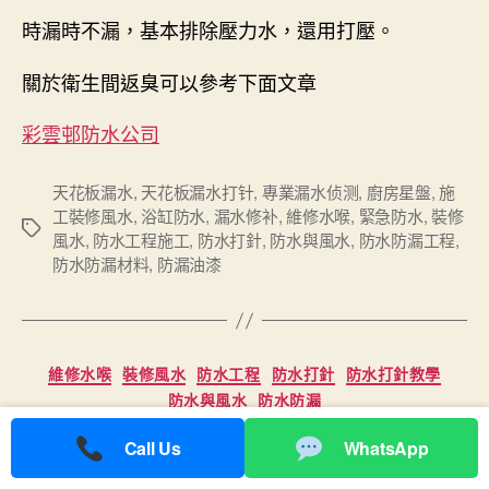
時漏時不漏，基本排除壓力水，還用打壓。
關於衛生間返臭可以參考下面文章
彩雲邨防水公司
天花板漏水
,
天花板漏水打针
,
專業漏水侦测
,
廚房星盤
,
施
工裝修風水
,
浴缸防水
,
漏水修补
,
維修水喉
,
緊急防水
,
裝修
Tags
風水
,
防水工程施工
,
防水打針
,
防水與風水
,
防水防漏工程
,
防水防漏材料
,
防漏油漆
Categories
維修水喉
裝修風水
防水工程
防水打針
防水打針教學
防水與風水
防水防漏
衛生間漏水滲水怎麼檢
Call Us
WhatsApp