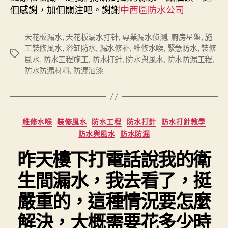
個感謝，加個關注吧。謝謝
中西區防水公司
天花板漏水
,
天花板漏水打针
,
專業漏水侦测
,
廚房星盤
,
施
工裝修風水
,
浴缸防水
,
漏水修补
,
維修水喉
,
緊急防水
,
裝修
Tags
風水
,
防水工程施工
,
防水打針
,
防水與風水
,
防水防漏工程
,
防水防漏材料
,
防漏油漆
Categories
維修水喉
裝修風水
防水工程
防水打針
防水打針教學
防水與風水
防水防漏
昨天樓下打電話說我的衛
生間漏水，我去看了，挺
嚴重的，這種情況要怎麼
解決，大概需要花多少時