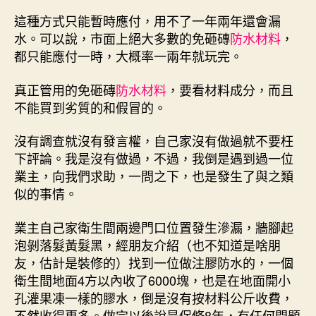
這種方式只能暫時應付，用不了一年兩年還會漏
水。可以說，市面上絕大多數的免砸磚
防水材料
，
都只能應付一時，大概率一兩年就玩完。
真正管用的免砸磚
防水材料
，要看材料成分，而且
不能買到劣質的和假冒的。
沒有調查就沒有發言權，自己家沒有做過就不要枉
下評論。我是沒有做過，不過，我倒是遇到過一位
業主，向我們求助，一問之下，也是發生了與之類
似的事情。
業主自己家衛生間兩邊門口位置發生滲漏，牆腳起
泡剝落髮黃髮黑，經朋友介紹（也不知道是啥朋
友，估計是裝修的）找到一位做注膠防水的，一個
衛生間地面4方以內收了6000塊，也是在地面開小
孔灌果凍一樣的膠水，倒是沒有按材料公斤收費，
不然收得更多。做完以後說是保修8年，有任何問題