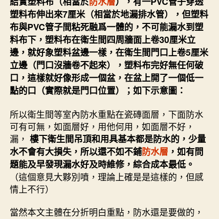
結實塑料布（相當於
防水層
），有一PVC管子穿透
塑料布伸出來7厘米（相當於地漏排水管），但塑料
布與PVC管子間粘死融爲一體的，不可能漏水到塑
料布下，塑料布在衛生間四周牆面上卷30厘米立
邊，就好象塑料盆邊一樣，在衛生間門口上卷5厘米
立邊（門口沒牆卷不起來），塑料布完好無任何破
口，這樣就好像形成一個盆，在盆上開了一個低一
點的口（實際就是門口位置）；如下示意圖：
所以衛生間等室內防水重點在瓷磚面層，下面防水
可有可無，如面層好，用他何用，如面層不好，
漏，
樓下衛生間吊頂和用具基本都是防水的，少量
水不會有大損失，所以還不如不鋪
防水層
，如有問
題能及早發現漏水好及時維修，綜合成本最低。
（這個意見大夥別噴，理論上確是是這樣的，但感
情上不行）
當然本文主體在分折明白重點，防水還是要做的，