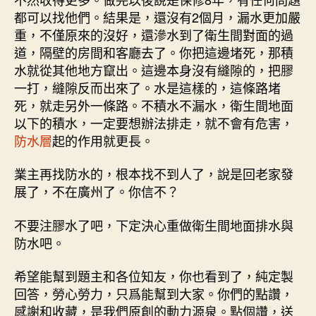
都可以找他們。結果是，還沒有2個月，漏水更加嚴
重，不僅原來的沒好，還滲水到了衛生間對面的過
道，隔壁的房間和客廳去了。你把這邊堵死，那積
水就從其他地方竄出。這邊本身沒有縫隙的，把膠
一打，縫隙反而出來了。水是這樣的，這條路堵
死，就走另外一條路。不積水不漏水，衛生間地面
以下的積水，一定要想辦法排走，就不會有危害，
防水層
起的作用就更長。
業主再找防水的，根本找不到人了，說是回老家發
展了，不在廣州了。你信不？
不要注膠水了吧，下定決心重做衛生間地面排水與
防水吧。
希望能幫到題主和各位知友，你也看到了，純定製
回答，勞心勞力，只爲能幫到大家。你們的點讚，
感謝和收藏，是我們原創的動力源泉。點個讚，送