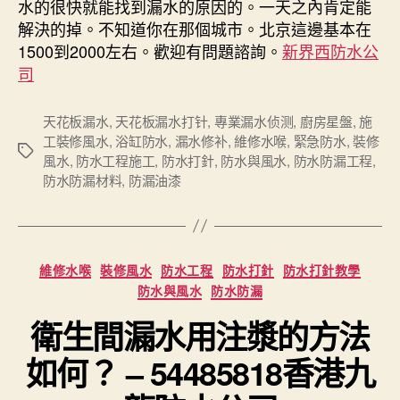
水的很快就能找到漏水的原因的。一天之內肯定能
解決的掉。不知道你在那個城市。北京這邊基本在
1500到2000左右。歡迎有問題諮詢。
新界西防水公
司
天花板漏水
,
天花板漏水打针
,
專業漏水侦测
,
廚房星盤
,
施
工裝修風水
,
浴缸防水
,
漏水修补
,
維修水喉
,
緊急防水
,
裝修
Tags
風水
,
防水工程施工
,
防水打針
,
防水與風水
,
防水防漏工程
,
防水防漏材料
,
防漏油漆
Categories
維修水喉
裝修風水
防水工程
防水打針
防水打針教學
防水與風水
防水防漏
衛生間漏水用注漿的方法
如何？ – 54485818香港九