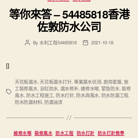
等你來答 – 54485818香港
佐敦防水公司
By
水利工程54485818
2021-10-18
Post
Post
author
date
[]
天花板漏水
,
天花板漏水打针
,
專業漏水侦测
,
廚房星盤
,
施
工裝修風水
,
浴缸防水
,
漏水修补
,
維修水喉
,
緊急防水
,
裝修
Tags
風水
,
防水工程施工
,
防水打針
,
防水與風水
,
防水防漏工程
,
防水防漏材料
,
防漏油漆
Categories
維修水喉
裝修風水
防水工程
防水打針
防水打針教學