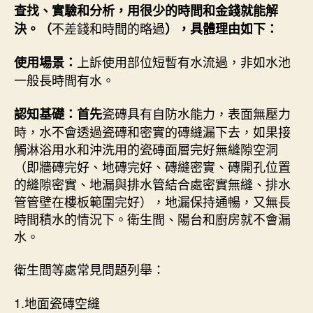
查找、實驗和分析，用很少的時間和金錢就能解
不差錢和時間的略過
決。（
），具體理由如下：
上訴使用部位短暫有水流過，非如水池
使用場景：
一般長時間有水。
瓷磚具有自防水能力，表面無壓力
認知基礎：首先
時，水不會透過瓷磚和密實的磚縫漏下去，如果接
觸淋浴用水和沖洗用的瓷磚面層完好無縫隙空洞
（即牆磚完好、地磚完好、磚縫密實、磚開孔位置
的縫隙密實、地漏與排水管結合處密實無縫、排水
管管壁在樓板範圍完好），地漏保持通暢，又無長
時間積水的情況下。衛生間、陽台和廚房就不會漏
水。
衛生間等處常見問題列舉：
1.地面瓷磚空縫