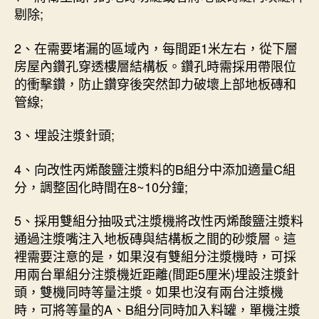
剔除;
2、在需要堵漏的區域內，每間距1米左右，從下層
房屋內鑽孔穿透樓層結構板。鑽孔時需採用帶限位
的衝擊鑽，防止鑽穿後突然卸力破壞上部地板磚和
管線;
3、埋設注漿針頭;
4、向改性丙烯酸鹽注漿料的B組分中添加適量C組
分，調整固化時間在8~10分鐘;
5、採用雙組分抽吸式注漿機將改性丙烯酸鹽注漿料
通過注漿嘴注入地板磚與結構板之間的砂漿層。這
裡需要注意的是，如果沒有雙組分注漿機時，可採
用兩台單組分注漿機近距離(間距5厘米)埋設注漿針
頭，雙機同時等量注漿。如果也沒有兩台注漿機
時，可將等量的A、B組分同時加入料罐，單機注漿