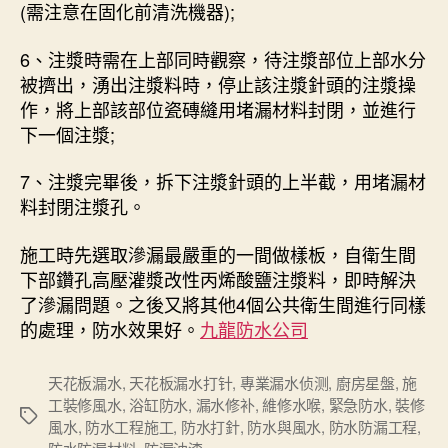
(需注意在固化前清洗機器);
6、注漿時需在上部同時觀察，待注漿部位上部水分
被擠出，湧出注漿料時，停止該注漿針頭的注漿操
作，將上部該部位瓷磚縫用堵漏材料封閉，並進行
下一個注漿;
7、注漿完畢後，拆下注漿針頭的上半截，用堵漏材
料封閉注漿孔。
施工時先選取滲漏最嚴重的一間做樣板，自衛生間
下部鑽孔高壓灌漿改性丙烯酸鹽注漿料，即時解決
了滲漏問題。之後又將其他4個公共衛生間進行同樣
的處理，防水效果好。
九龍防水公司
天花板漏水
,
天花板漏水打针
,
專業漏水侦测
,
廚房星盤
,
施
工裝修風水
,
浴缸防水
,
漏水修补
,
維修水喉
,
緊急防水
,
裝修
Tags
風水
,
防水工程施工
,
防水打針
,
防水與風水
,
防水防漏工程
,