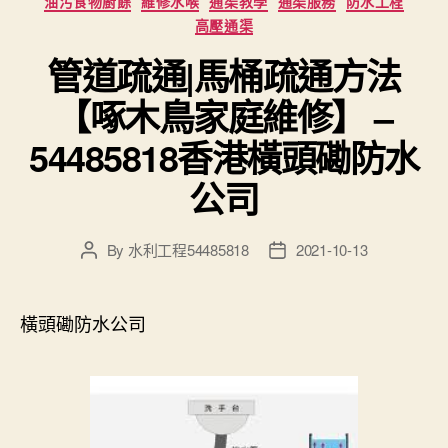
油污食物廚餘
維修水喉
通渠教學
通渠服務
防水工程
高壓通渠
管道疏通|馬桶疏通方法
【啄木鳥家庭維修】 –
54485818香港橫頭磡防水
公司
By
水利工程54485818
2021-10-13
Post
Post
author
date
橫頭磡防水公司