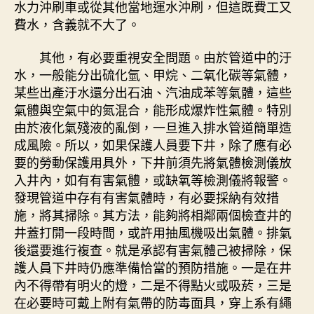
水力沖刷車或從其他當地運水沖刷，但這既費工又
費水，含義就不大了。
其他，有必要重視安全問題。由於管道中的汙
水，一般能分出硫化氫、甲烷、二氧化碳等氣體，
某些出產汙水還分出石油、汽油成苯等氣體，這些
氣體與空氣中的氮混合，能形成爆炸性氣體。特別
由於液化氣殘液的亂倒，一旦進入排水管道簡單造
成風險。所以，如果保護人員要下井，除了應有必
要的勞動保護用具外，下井前須先將氣體檢測儀放
入井內，如有有害氣體，或缺氧等檢測儀將報警。
發現管道中存有有害氣體時，有必要採納有效措
施，將其掃除。其方法，能夠將相鄰兩個檢查井的
井蓋打開一段時間，或許用抽風機吸出氣體。排氣
後還要進行複查。就是承認有害氣體己被掃除，保
護人員下井時仍應準備恰當的預防措施。一是在井
內不得帶有明火的燈，二是不得點火或吸菸，三是
在必要時可戴上附有氣帶的防毒面具，穿上系有繩