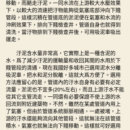
移動，而颳走汙泥。一同水流在上游較大水壓效果
下，以較大的流速把汙物能夠從氣塞底部沖向下賤
管段，這樣沉積在管道底的淤泥便在氣塞和水流的
沖刷效果下，排向下賤檢查井，管道自身也就得到
清洗。當汙物排到下賤檢查井後，可用吸泥車吸出
運走。
汙泥含水量非常高，它實際上是一種含泥的
水。爲了減少汙泥的運輸量和收回其間的水用於下
賤管段的清通，現在我國好多城市己選用泥水分離
吸泥車，把水和泥分脫離，這就大爲方便了。選用
方法應留心的是，管道內的汙水自身有必要有必定
流量，淤泥也不宜多(20%左右)，而且上游汙水不能
從其它支管流走，一同還有必要保證不使上游的水
回流到附近建築物。不然，雖然在某處管道內用上
了氣塞，但由於管道系統脈脈相通，一處被堵，上
游的汙水還能夠流向其他管段，這就無法在該管道
積水，氣塞也就無法向下賤移動。這樣就可好選用