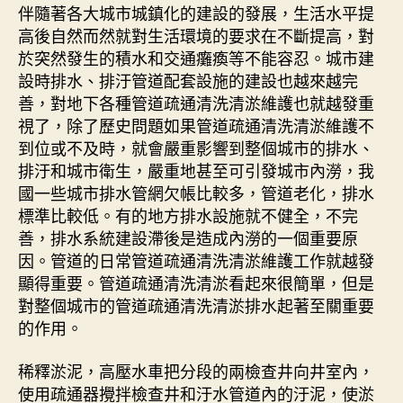
伴隨著各大城市城鎮化的建設的發展，生活水平提
高後自然而然就對生活環境的要求在不斷提高，對
於突然發生的積水和交通癱瘓等不能容忍。城市建
設時排水、排汙管道配套設施的建設也越來越完
善，對地下各種管道疏通清洗清淤維護也就越發重
視了，除了歷史問題如果管道疏通清洗清淤維護不
到位或不及時，就會嚴重影響到整個城市的排水、
排汙和城市衛生，嚴重地甚至可引發城市內澇，我
國一些城市排水管網欠帳比較多，管道老化，排水
標準比較低。有的地方排水設施就不健全，不完
善，排水系統建設滯後是造成內澇的一個重要原
因。管道的日常管道疏通清洗清淤維護工作就越發
顯得重要。管道疏通清洗清淤看起來很簡單，但是
對整個城市的管道疏通清洗清淤排水起著至關重要
的作用。
稀釋淤泥，高壓水車把分段的兩檢查井向井室內，
使用疏通器攪拌檢查井和汙水管道內的汙泥，使淤