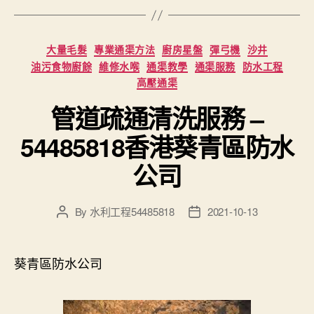
Categories
大量毛髮
專業通渠方法
廚房星盤
彈弓機
沙井
油污食物廚餘
維修水喉
通渠教學
通渠服務
防水工程
高壓通渠
管道疏通清洗服務 –
54485818香港葵青區防水
公司
By
水利工程54485818
2021-10-13
Post
Post
author
date
葵青區防水公司