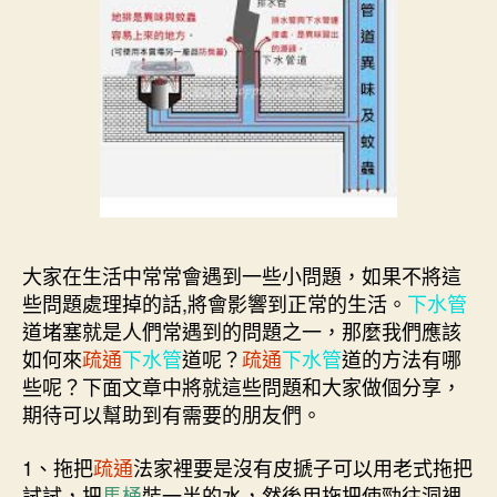
大家在生活中常常會遇到一些小問題，如果不將這
些問題處理掉的話,將會影響到正常的生活。
下水管
道堵塞就是人們常遇到的問題之一，那麼我們應該
如何來
疏通
下水管
道呢？
疏通
下水管
道的方法有哪
些呢？下面文章中將就這些問題和大家做個分享，
期待可以幫助到有需要的朋友們。
1、拖把
疏通
法家裡要是沒有皮搋子可以用老式拖把
試試，把
馬桶
裝一半的水，然後用拖把使勁往洞裡