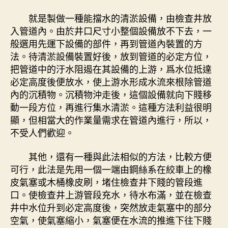
就是製做一種能擋水的清淤設備，由檢查井放
入管道內。由於井口尺寸小整個設備放不下去，一
般選用先運下設備的部件，再到管道內裝置的方
法。待清淤設備裝置好後，放到管道的必定方位，
把管道中的汙水阻遏在其設備的上游，爲水位抵達
必定高度後便放水，使上游水形成水流來根除管道
內的沉積物。沉積物沖走後，這個設備就向下賤移
動一段方位，再進行集水清淤。這種方法利益很明
顯，但相當大的作業量需求在管道內進行，所以，
不受人們歡迎。
其他，還有一種與此法相似的方法，比較方便
可行，此法是先用一個一端由鋼絲系在絞車上的橡
皮氣塞或木桶橡皮刷，堵住檢查井下賤的管段進
口。使檢查井上游管段充水，待水布滿，並在檢查
井中水位升到必定高度後，突然放走氣塞中的部分
空氣，使氣塞縮小，氣塞便在水流的推進下往下賤