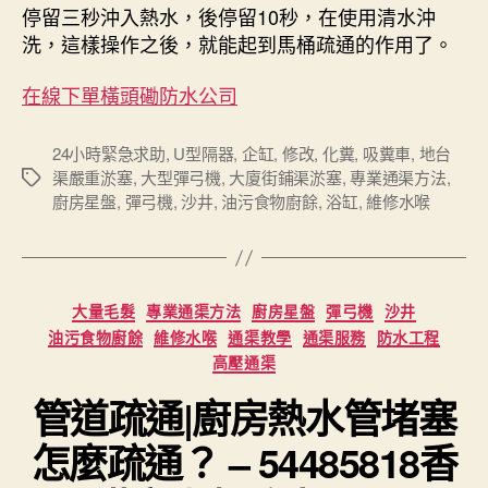
停留三秒沖入熱水，後停留10秒，在使用清水沖
洗，這樣操作之後，就能起到馬桶疏通的作用了。
在線下單
橫頭磡防水公司
24小時緊急求助
,
U型隔器
,
企缸
,
修改
,
化糞
,
吸糞車
,
地台
渠嚴重淤塞
,
大型彈弓機
,
大廈街鋪渠淤塞
,
專業通渠方法
,
Tags
廚房星盤
,
彈弓機
,
沙井
,
油污食物廚餘
,
浴缸
,
維修水喉
Categories
大量毛髮
專業通渠方法
廚房星盤
彈弓機
沙井
油污食物廚餘
維修水喉
通渠教學
通渠服務
防水工程
高壓通渠
管道疏通|廚房熱水管堵塞
怎麼疏通？ – 54485818香