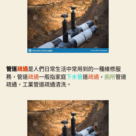
是人們日常生活中常用到的一種維修服
管道
疏通
務，管道
疏通
一般指家庭
下水管
道
疏通
，
廁所
管道
疏通，工業管道疏通清洗。