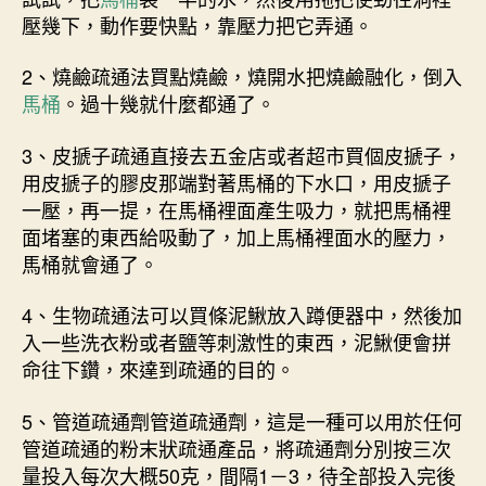
壓幾下，動作要快點，靠壓力把它弄通。
2、燒鹼疏通法買點燒鹼，燒開水把燒鹼融化，倒入
馬桶
。過十幾就什麼都通了。
3、皮搋子疏通直接去五金店或者超市買個皮搋子，
用皮搋子的膠皮那端對著馬桶的下水口，用皮搋子
一壓，再一提，在馬桶裡面產生吸力，就把馬桶裡
面堵塞的東西給吸動了，加上馬桶裡面水的壓力，
馬桶就會通了。
4、生物疏通法可以買條泥鰍放入蹲便器中，然後加
入一些洗衣粉或者鹽等刺激性的東西，泥鰍便會拼
命往下鑽，來達到疏通的目的。
5、管道疏通劑管道疏通劑，這是一種可以用於任何
管道疏通的粉末狀疏通產品，將疏通劑分別按三次
量投入每次大概50克，間隔1－3，待全部投入完後