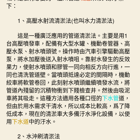
下：
1、高壓水射流清淤法(也叫水力清淤法)
這是一種廣泛應用的管道清淤法。主要是用1
台高壓噴發車，配備有大型水罐、機動卷管器、高
壓水泵、射水噴頭號。操作時由汽車引擎驅動高壓
泵，將水加壓後送入射水噴咀。靠射水發生的反效
果力，使射水噴頭和膠管一同向相反方向行進，一
同也清洗管道壁。當噴頭抵達必定的間隔時，機動
絞車將軟管卷回，此刻射水噴頭繼續噴發水流，將
管道內殘留的沉積物衝到下賤檢查井。然後由吸泥
車將其吸走。這種方法適用各種口徑的
下水管
道，
但由於用水需求干清水，所以成本比較高，爲了降
低成本，現在的清淤車大多備汙水淨化設備，以使
用
下水道
中的汙水。
2、水沖刷清淤法