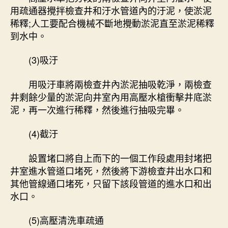
用疏通器攪拌檢查井和汙水管道內的汙泥，使淤泥
稀釋;人工要配合機械不斷地攪動淤泥直至淤泥稀釋
到水中。
(3)吸汙
用吸汙車將兩檢查井內淤泥抽吸乾淨，兩檢查
井剩餘少量的淤泥向井室內用高壓水槍衝擊井底淤
泥，再一次進行稀釋，然後進行抽吸完畢。
(4)截汙
設置堵口將自上而下的一個工作段處用封堵把
井室進水管道口堵死，然後將下游檢查井出水口和
其他管線通口堵死，只留下該段管道的進水口和出
水口。
(5)高壓清洗車疏通