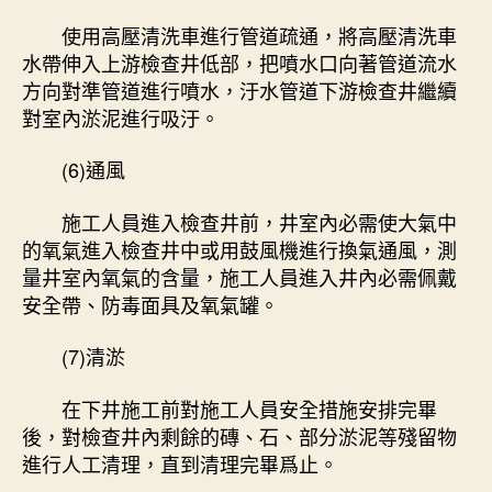
使用高壓清洗車進行管道疏通，將高壓清洗車
水帶伸入上游檢查井低部，把噴水口向著管道流水
方向對準管道進行噴水，汙水管道下游檢查井繼續
對室內淤泥進行吸汙。
(6)通風
施工人員進入檢查井前，井室內必需使大氣中
的氧氣進入檢查井中或用鼓風機進行換氣通風，測
量井室內氧氣的含量，施工人員進入井內必需佩戴
安全帶、防毒面具及氧氣罐。
(7)清淤
在下井施工前對施工人員安全措施安排完畢
後，對檢查井內剩餘的磚、石、部分淤泥等殘留物
進行人工清理，直到清理完畢爲止。