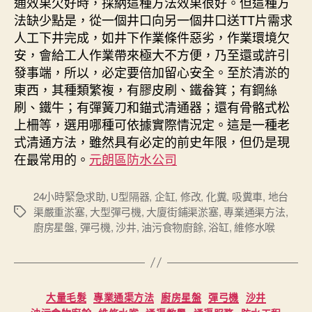
通效果欠好時，採納這種方法效果很好。但這種方
法缺少點是，從一個井口向另一個井口送TT片需求
人工下井完成，如井下作業條件惡劣，作業環境欠
安，會給工人作業帶來極大不方便，乃至還或許引
發事端，所以，必定要倍加留心安全。至於清淤的
東西，其種類繁複，有膠皮刷、鐵畚箕；有鋼絲
刷、鐵牛；有彈簧刀和錨式清通器；還有骨骼式松
上柵等，選用哪種可依據實際情況定。這是一種老
式清通方法，雖然具有必定的前史年限，但仍是現
在最常用的。
元朗區防水公司
24小時緊急求助
,
U型隔器
,
企缸
,
修改
,
化糞
,
吸糞車
,
地台
渠嚴重淤塞
,
大型彈弓機
,
大廈街鋪渠淤塞
,
專業通渠方法
,
Tags
廚房星盤
,
彈弓機
,
沙井
,
油污食物廚餘
,
浴缸
,
維修水喉
Categories
大量毛髮
專業通渠方法
廚房星盤
彈弓機
沙井