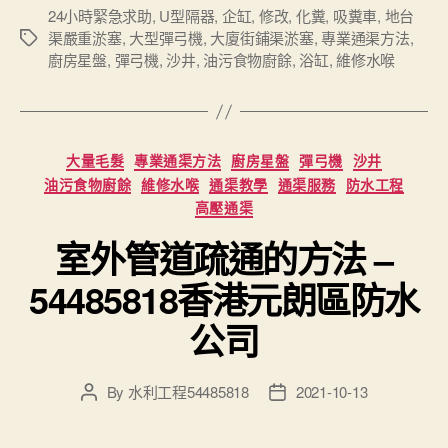
24小時緊急求助
,
U型隔器
,
企缸
,
修改
,
化糞
,
吸糞車
,
地台
渠嚴重淤塞
,
大型彈弓機
,
大廈街鋪渠淤塞
,
專業通渠方法
,
Tags
廚房星盤
,
彈弓機
,
沙井
,
油污食物廚餘
,
浴缸
,
維修水喉
Categories
大量毛髮
專業通渠方法
廚房星盤
彈弓機
沙井
油污食物廚餘
維修水喉
通渠教學
通渠服務
防水工程
高壓通渠
室外管道疏通的方法 –
54485818香港元朗區防水
公司
By
水利工程54485818
2021-10-13
Post
Post
author
date