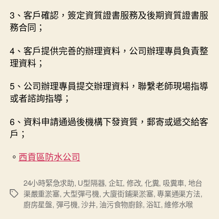
3、客戶確認，簽定資質證書服務及後期資質證書服
務合同；
4、客戶提供完善的辦理資料，公司辦理專員負責整
理資料；
5、公司辦理專員提交辦理資料，聯繫老師現場指導
或者諮詢指導；
6、資料申請通過後機構下發資質，郵寄或遞交給客
戶；
。
西貢區防水公司
24小時緊急求助
,
U型隔器
,
企缸
,
修改
,
化糞
,
吸糞車
,
地台
渠嚴重淤塞
,
大型彈弓機
,
大廈街鋪渠淤塞
,
專業通渠方法
,
Tags
廚房星盤
,
彈弓機
,
沙井
,
油污食物廚餘
,
浴缸
,
維修水喉