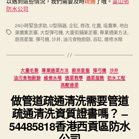
以遇到這些情況，我們需要及時
疏通
了哦。
富山邨
防水公司
24小時緊急求助
,
U型隔器
,
企缸
,
修改
,
化糞
,
吸糞車
,
地台
渠嚴重淤塞
,
大型彈弓機
,
大廈街鋪渠淤塞
,
專業通渠方法
,
Tags
廚房星盤
,
彈弓機
,
沙井
,
油污食物廚餘
,
浴缸
,
維修水喉
Categories
大量毛髮
專業通渠方法
廚房星盤
彈弓機
沙井
油污食物廚餘
維修水喉
通渠教學
通渠服務
防水工程
高壓通渠
做管道疏通清洗需要管道
疏通清洗資質證書嗎？ –
54485818香港西貢區防水
公司