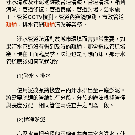
汙水清淤及汙泥池維護管道清淤，管道清洗，箱涵
清淤，管道修復，管道養護，管道封堵，潛水施
工，管道CCTV檢測，管道內窺鏡檢測，市政管道
疏通
，排水管網
疏通
清淤等業務。
汙水管道疏通對於城市環境而言非常重要，如
果汙水管道沒有得到及時的疏通，那會造成管道堵
塞，現在正面臨夏季，味道也是可想而知，那汙水
管道應該如何疏通呢?
(1)降水、排水
使用泥漿泵將檢查井內汙水排出至井底淤泥。
將需要疏通的管線進行分段，分段的辦法根據管徑
與長度分配，相同管徑兩檢查井之間爲一段。
(2)稀釋淤泥
高壓水車把分段的兩檢查井向井室內灌水，使