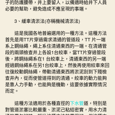
子的防護腰帶，井上要留人，以備適時給井下人員
必要的幫助，避免造成不應呈現的事端。
3、緩車清淤法(亦稱機械清淤法)
這是我國各地普遍選用的一種方法。這種方法
首先是用TT片穿過需求清通的管道段，TT 片一端
系上鋼絲繩，繩上系住清通東西的一端。在清通管
段的兩頭檢查井上各設1台絞車，當TT片穿過管段
後，將鋼絲繩系在1 台絞車上，清通東西的另一端
經過鋼絲繩系在另1台絞車上，然後再使用絞車來回
往復絞動鋼絲繩，帶動清通東西將淤泥刮到下賤檢
查井內，從而使管道得到的清通。絞車的動力能夠
是靠人力手動，也能夠是機動，這要依據實際情況
而定。
這種方法適用於各種直徑的
下水管
道，特別是
對管道淤塞比較嚴重、淤泥己粘結密實，用水力清