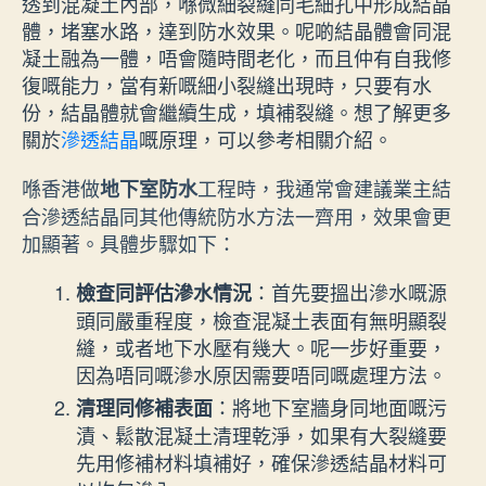
透到混凝土內部，喺微細裂縫同毛細孔中形成結晶
體，堵塞水路，達到防水效果。呢啲結晶體會同混
凝土融為一體，唔會隨時間老化，而且仲有自我修
復嘅能力，當有新嘅細小裂縫出現時，只要有水
份，結晶體就會繼續生成，填補裂縫。想了解更多
關於
滲透結晶
嘅原理，可以參考相關介紹。
喺香港做
工程時，我通常會建議業主結
地下室防水
合滲透結晶同其他傳統防水方法一齊用，效果會更
加顯著。具體步驟如下：
：首先要搵出滲水嘅源
檢查同評估滲水情況
頭同嚴重程度，檢查混凝土表面有無明顯裂
縫，或者地下水壓有幾大。呢一步好重要，
因為唔同嘅滲水原因需要唔同嘅處理方法。
：將地下室牆身同地面嘅污
清理同修補表面
漬、鬆散混凝土清理乾淨，如果有大裂縫要
先用修補材料填補好，確保滲透結晶材料可