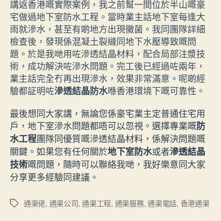
講返香港嘅實際案例，我之前幫一間位於半山嘅豪
宅做過地下室防水工程。當時業主話地下室每逢大
雨就滲水，甚至有啲地方出現黴菌。我同團隊詳細
檢查後，發現係混凝土裂縫同地下水壓導致嘅問
題。於是我哋用咗滲透結晶材料，配合局部注漿技
術，成功解決咗滲水問題。完工後已經過咗兩年，
業主話完全冇再出現滲水，效果非常滿意。呢啲經
驗都証明咗
喺香港環境下嘅可靠性。
滲透結晶防水
最後想同大家講，無論您係豪宅業主定普通住宅用
戶，地下室滲水問題都唔可以忽視。選擇專業嘅
防
團隊同優質嘅滲透結晶材料，係解決問題嘅
水工程
關鍵。如果您有任何關於
或者
地下室防水
滲透結晶
嘅問題，隨時可以聯絡我哋，我好樂意同大家
技術
分享更多經驗同建議。
通渠佬
,
通渠公司
,
通渠工程
,
通渠服務
,
通渠電話
,
香港通渠
Tags