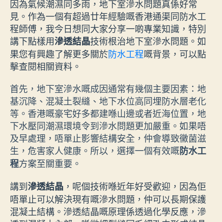
因為氣候潮濕同多雨，地下室滲水問題真係好常
見。作為一個有超過廿年經驗嘅香港通渠同防水工
程師傅，我今日想同大家分享一啲專業知識，特別
講下點樣用
技術根治地下室滲水問題。如
滲透結晶
果您有興趣了解更多關於
防水工程
嘅背景，可以點
擊查閱相關資料。
首先，地下室滲水嘅成因通常有幾個主要因素：地
基沉降、混凝土裂縫、地下水位高同埋防水層老化
等。香港嘅豪宅好多都建喺山邊或者近海位置，地
下水壓同潮濕環境令到滲水問題更加嚴重。如果唔
及早處理，唔單止影響結構安全，仲會導致黴菌滋
生，危害家人健康。所以，選擇一個有效嘅
防水工
方案至關重要。
程
講到
，呢個技術喺近年好受歡迎，因為佢
滲透結晶
唔單止可以解決現有嘅滲水問題，仲可以長期保護
混凝土結構。滲透結晶嘅原理係透過化學反應，滲