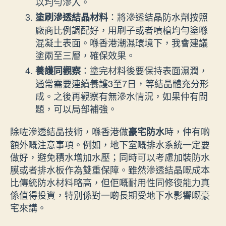
以均勻滲入。
：將滲透結晶防水劑按照
塗刷滲透結晶材料
廠商比例調配好，用刷子或者噴槍均勻塗喺
混凝土表面。喺香港潮濕環境下，我會建議
塗兩至三層，確保效果。
：塗完材料後要保持表面濕潤，
養護同觀察
通常需要連續養護3至7日，等結晶體充分形
成。之後再觀察有無滲水情況，如果仲有問
題，可以局部補強。
除咗滲透結晶技術，喺香港做
時，仲有啲
豪宅防水
額外嘅注意事項。例如，地下室嘅排水系統一定要
做好，避免積水增加水壓；同時可以考慮加裝防水
膜或者排水板作為雙重保障。雖然滲透結晶嘅成本
比傳統防水材料略高，但佢嘅耐用性同修復能力真
係值得投資，特別係對一啲長期受地下水影響嘅豪
宅來講。