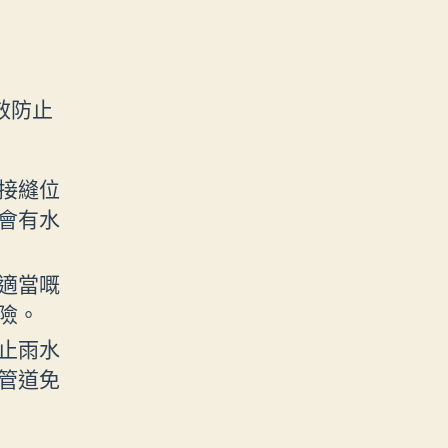
效防止
接縫位
會有水
適當嘅
險。
止雨水
管道免