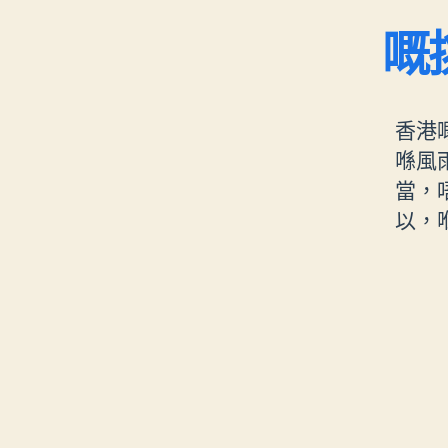
嘅
香港
喺風
當，
以，