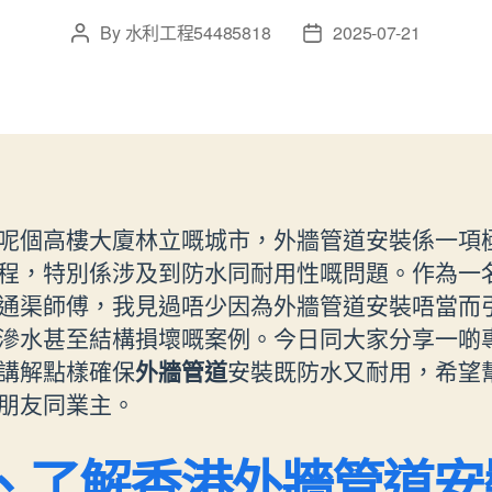
By
水利工程54485818
2025-07-21
Post
Post
author
date
呢個高樓大廈林立嘅城市，外牆管道安裝係一項
程，特別係涉及到防水同耐用性嘅問題。作為一
通渠師傅，我見過唔少因為外牆管道安裝唔當而
滲水甚至結構損壞嘅案例。今日同大家分享一啲
講解點樣確保
外牆管道
安裝既防水又耐用，希望
朋友同業主。
、了解香港外牆管道安