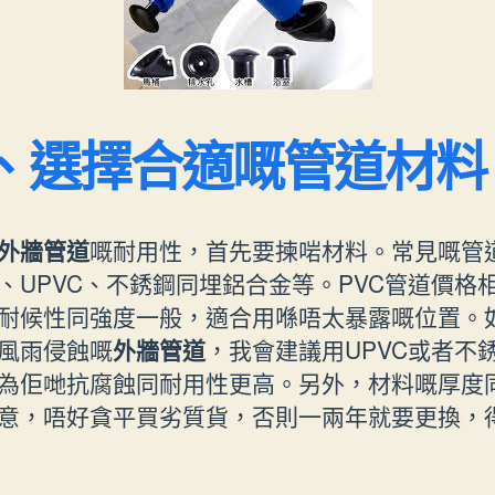
、選擇合適嘅管道材料
外牆管道
嘅耐用性，首先要揀啱材料。常見嘅管
C、UPVC、不銹鋼同埋鋁合金等。PVC管道價格
耐候性同強度一般，適合用喺唔太暴露嘅位置。
風雨侵蝕嘅
外牆管道
，我會建議用UPVC或者不
為佢哋抗腐蝕同耐用性更高。另外，材料嘅厚度
意，唔好貪平買劣質貨，否則一兩年就要更換，