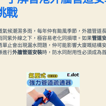
挑戰
嘅氣候潮濕多雨，每年仲有颱風季節，外牆管道
雨同紫外線之下，極容易老化同損壞。如果
管道
唔單止會出現漏水問題，仲可能影響大廈嘅結構
喺進行
外牆管道安裝
時，防水同耐用性必須成為