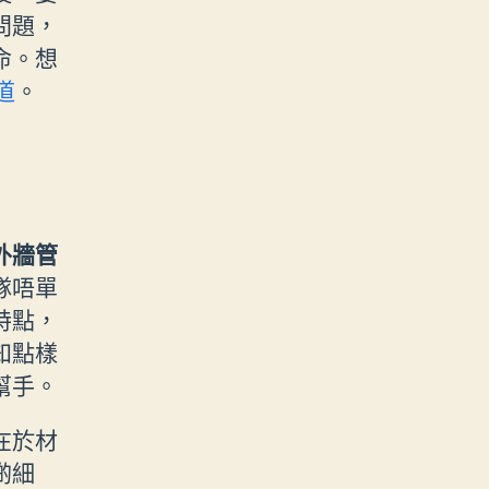
問題，
命。想
道
。
外牆管
隊唔單
特點，
知點樣
幫手。
在於材
啲細