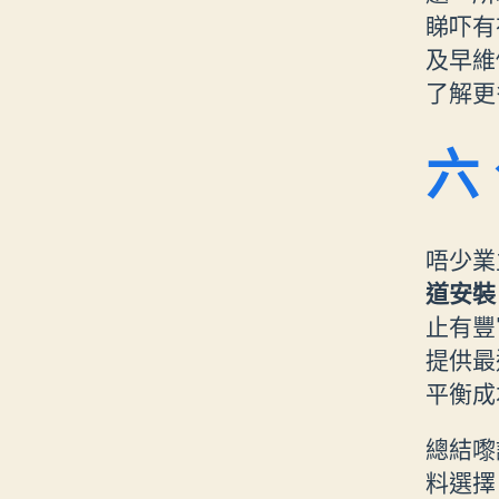
睇吓有
及早維
了解更
六
唔少業
道安裝
止有豐
提供最
平衡成
總結嚟
料選擇