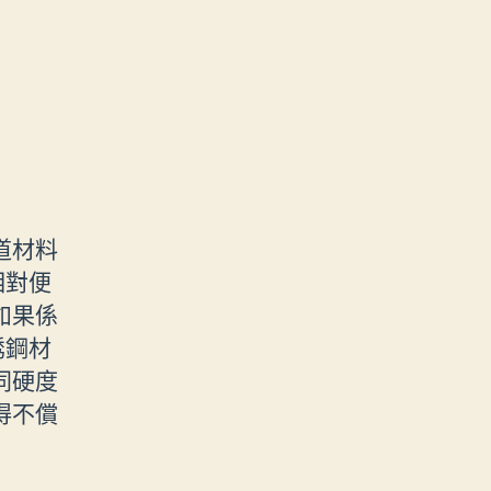
道材料
相對便
如果係
銹鋼材
同硬度
得不償