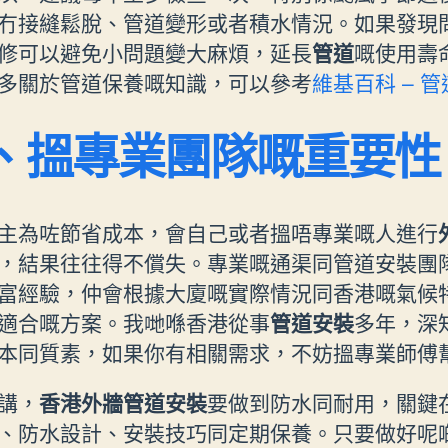
冇接縫鬆脫、管道變形或者積水情況。如果發現
修可以避免小問題變大麻煩，延長
管道
嘅使用壽
多關於管道保養嘅知識，可以參考
維基百科 – 管
、搵專業團隊嘅重要性
主為咗節省成本，會自己或者搵唔專業嘅人進行
，結果往往得不償失。專業嘅通渠同管道安裝團
富經驗，仲會根據大廈嘅實際情況同香港嘅氣候
適合嘅方案。我哋喺香港從事
管道安裝
多年，深
本同質素，如果你有相關需求，不妨搵專業師傅
講，
香港外牆管道安裝
要做到防水同耐用，關鍵
、防水設計、安裝技巧同定期保養。只要做好呢