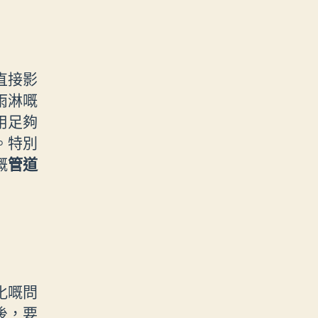
直接影
雨淋嘅
用足夠
。特別
嘅
管道
化嘅問
後，要