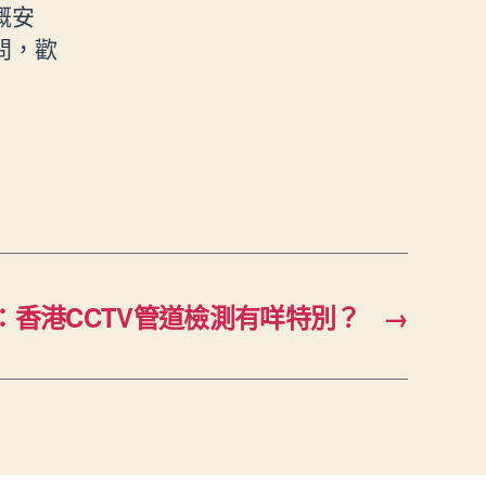
嘅安
問，歡
：香港CCTV管道檢測有咩特別？
→