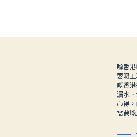
喺香港
要嘅工
嘅香港
漏水、
心得，
需要嘅
一