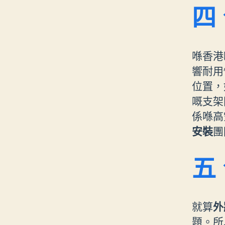
四
喺香港
響耐用
位置，
嘅支架
係喺高
安裝
團
五
就算
外
題。所