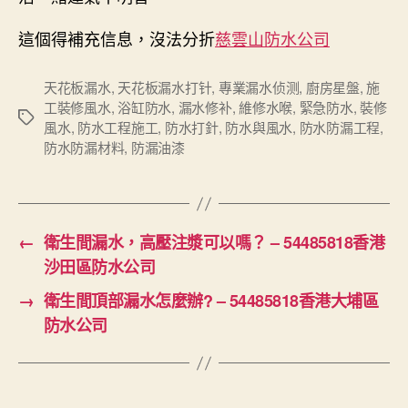
這個得補充信息，沒法分折
慈雲山防水公司
天花板漏水
,
天花板漏水打针
,
專業漏水侦测
,
廚房星盤
,
施
工裝修風水
,
浴缸防水
,
漏水修补
,
維修水喉
,
緊急防水
,
裝修
Tags
風水
,
防水工程施工
,
防水打針
,
防水與風水
,
防水防漏工程
,
防水防漏材料
,
防漏油漆
←
衛生間漏水，高壓注漿可以嗎？ – 54485818香港
沙田區防水公司
→
衛生間頂部漏水怎麼辦? – 54485818香港大埔區
防水公司