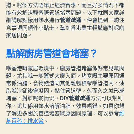
道。呢個方法唔單止經濟實惠，而且好多情況下都
能有效解決輕微嘅管道堵塞問題。以下就同大家詳
細講解點樣用熱水進行
，仲會提到一啲注
管道疏通
意事項同額外小貼士，幫到香港業主輕鬆應對呢啲
家居問題。
點解廚房管道會堵塞？
喺香港嘅家居環境中，廚房管道堵塞係好常見嘅問
題，尤其喺一啲舊式大廈入面。堵塞嘅主要原因通
常係油脂、食物殘渣同其他雜物積聚喺管道內。油
脂喺冷卻後會凝固，黏住管道壁，久而久之就形成
堵塞。對於呢啲情況，
方法可以幫到
DIY管道疏通
你，尤其係用熱水溶解油脂，效果唔錯。如果你想
了解更多關於管道堵塞嘅原因同原理，可以參考
維
基百科：排水管
。