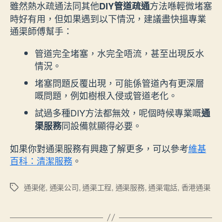
雖然熱水疏通法同其他
方法喺輕微堵塞
DIY管道疏通
時好有用，但如果遇到以下情況，建議盡快搵專業
通渠師傅幫手：
管道完全堵塞，水完全唔流，甚至出現反水
情況。
堵塞問題反覆出現，可能係管道內有更深層
嘅問題，例如樹根入侵或管道老化。
試過多種DIY方法都無效，呢個時候專業嘅
通
同設備就顯得必要。
渠服務
如果你對通渠服務有興趣了解更多，可以參考
維基
百科：清潔服務
。
通渠佬
,
通渠公司
,
通渠工程
,
通渠服務
,
通渠電話
,
香港通渠
Tags