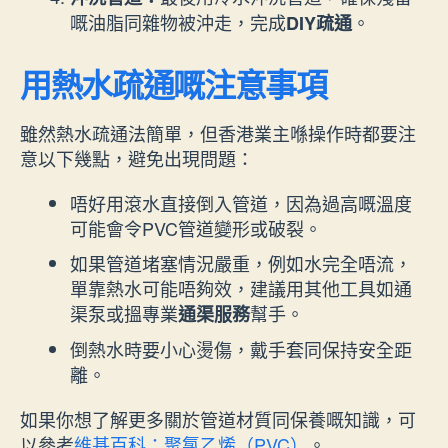
嘅油脂同雜物被沖走，完成
。
DIY疏通
用熱水疏通嘅注意事項
雖然熱水疏通法簡單，但香港業主喺操作時都要注
意以下幾點，避免出現問題：
唔好用滾水直接倒入管道，因為過高嘅溫度
可能會令PVC管道變形或破裂。
如果管道堵塞情況嚴重，例如水完全唔流，
單靠熱水可能唔夠效，建議用其他工具如通
渠泵或搵專業
幫手。
通渠服務
倒熱水時要小心燙傷，戴手套同保持安全距
離。
如果你想了解更多關於管道材質同保養嘅知識，可
以參考
維基百科：聚氯乙烯（PVC）
。