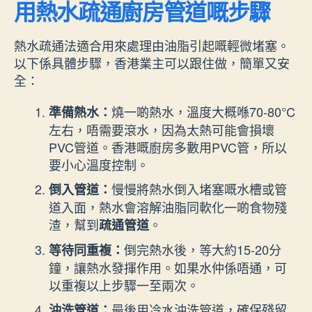
用熱水疏通廚房管道嘅步驟
熱水疏通法適合用來處理由油脂引起嘅輕微堵塞。
以下係具體步驟，香港業主可以跟住做，簡單又安
全：
燒一啲熱水，溫度大概喺70-80°C
準備熱水：
左右，唔需要滾水，因為太熱可能會損壞
PVC管道。香港嘅廚房多數用PVC管，所以
要小心溫度控制。
慢慢將熱水倒入堵塞嘅水槽或管
倒入管道：
道入面，熱水會溶解油脂同軟化一啲食物殘
渣，幫到
。
疏通管道
倒完熱水後，等大約15-20分
等待同重複：
鐘，讓熱水發揮作用。如果水仲係唔通，可
以重複以上步驟一至兩次。
最後用冷水沖洗管道，確保殘留
沖洗管道：