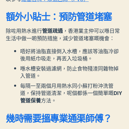
額外小貼士：預防管道堵塞
除咗用熱水進行
，香港業主仲可以喺日常
管道疏通
生活中做一啲預防措施，減少管道堵塞嘅機會：
唔好將油脂直接倒入水槽，應該等油脂冷卻
後用紙巾吸走，再丟入垃圾桶。
喺水槽安裝過濾網，防止食物殘渣同雜物掉
入管道。
每隔一至兩個月用熱水同小蘇打粉沖洗管
道，保持管道清潔，呢個都係一個簡單嘅
DIY
方法。
管道保養
幾時需要搵專業通渠師傅？