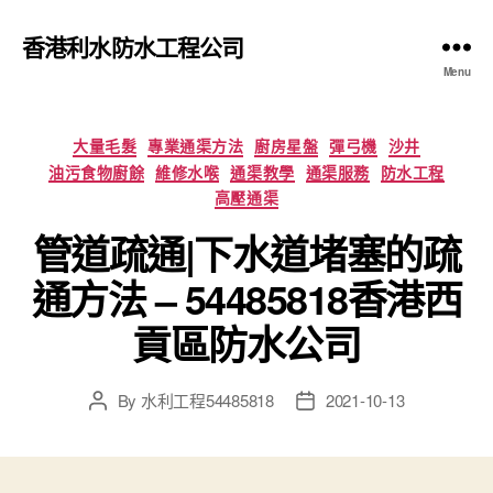
香港利水防水工程公司
Menu
Categories
大量毛髮
專業通渠方法
廚房星盤
彈弓機
沙井
油污食物廚餘
維修水喉
通渠教學
通渠服務
防水工程
高壓通渠
管道疏通|下水道堵塞的疏
通方法 – 54485818香港西
貢區防水公司
By
水利工程54485818
2021-10-13
Post
Post
author
date