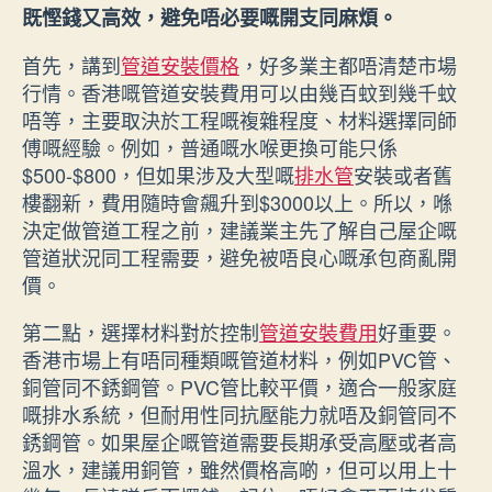
既慳錢又高效，避免唔必要嘅開支同麻煩。
首先，講到
管道安裝價格
，好多業主都唔清楚市場
行情。香港嘅管道安裝費用可以由幾百蚊到幾千蚊
唔等，主要取決於工程嘅複雜程度、材料選擇同師
傅嘅經驗。例如，普通嘅水喉更換可能只係
$500-$800，但如果涉及大型嘅
排水管
安裝或者舊
樓翻新，費用隨時會飆升到$3000以上。所以，喺
決定做管道工程之前，建議業主先了解自己屋企嘅
管道狀況同工程需要，避免被唔良心嘅承包商亂開
價。
第二點，選擇材料對於控制
管道安裝費用
好重要。
香港市場上有唔同種類嘅管道材料，例如PVC管、
銅管同不銹鋼管。PVC管比較平價，適合一般家庭
嘅排水系統，但耐用性同抗壓能力就唔及銅管同不
銹鋼管。如果屋企嘅管道需要長期承受高壓或者高
溫水，建議用銅管，雖然價格高啲，但可以用上十