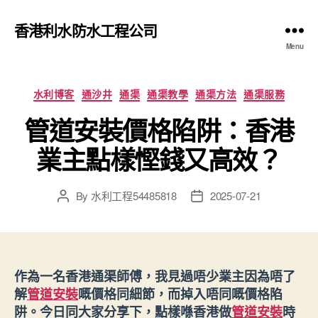
香港利水防水工程公司
Menu
Categories
水利博客
通沙井
通渠
通渠教學
通渠方法
通渠服務
管道安裝價格陷阱：香港
業主點樣慳錢又高效？
By
水利工程54485818
2025-07-21
Post
Post
author
date
作為一名香港通渠師傅，我見過唔少業主因為唔了
解
管道安裝
嘅價格同細節，而掉入唔同嘅價格陷
阱。今日同大家分享下，點樣喺香港做
管道安裝
時