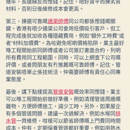
幾年，長遠睇反而慳錢。記住，唔好貪平而揀劣質
材料，否則日後維修成本會更高。
第三，揀選可靠嘅
通渠師傅
同公司都係慳錢嘅關
鍵。香港有唔少通渠公司會用低價吸引客戶，但工
程完成後就加收各種隱藏費用，例如“額外工時費”或
者“材料加價費”。為咗避免呢啲價格陷阱，業主最好
喺工程開始前同師傅或者公司簽訂書面合約，列明
所有費用同工程範圍。同時，可以上網查下公司嘅
評價，或者問朋友有冇推薦嘅可靠師傅。記住，管
道安裝唔單止係技術活，仲需要師傅有責任心同專
業態度。
最後，講下點樣提高
管道安裝
嘅效率同慳錢。業主
可以喺工程開始前做好準備，例如清理管道周邊嘅
雜物，方便師傅施工，減少工時。另外，如果屋企
有多個管道問題，建議一次過解決，例如水喉同
排
水管
一齊維修，咁樣可以節省師傅嘅上門費同時間
成本。仲有，定期保養管道都好重要，例如用熱水