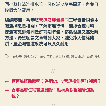
同小蘇打清洗排水管，可以減少堵塞問題，避免日
後嘅大修費用。
總結嚟講，香港嘅
管道安裝價格
同工程質量同業主
嘅選擇息息相關。了解市場行情、選擇合適材料、
揀選可靠師傅同做好前期準備，都係慳錢又高效嘅
方法。希望呢篇文章幫到大家，避免掉入價格陷
阱，屋企嘅管道系統可以長久耐用！
通渠佬
,
通渠公司
,
通渠工程
,
通渠服務
,
通渠電話
,
香港通渠
Tags
←
管道維修新趨勢：香港CCTV管道檢測有咩特別？
→
香港高層住宅管道維修：點樣應對複雜管道系
統？