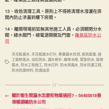
13、收拾清理工具。原則上不得將清理水潑灑在房
間內防止滲漏到樓下房間。
14、離開現場前如無其他施工人員，必須關閉分水
閥，總水閥門，總電源開關及門窗。
離島區防水公
司
天花板漏水
,
天花板漏水打针
,
專業漏水侦测
,
廚房星盤
,
施
工裝修風水
,
浴缸防水
,
漏水修补
,
維修水喉
,
緊急防水
,
裝修
Tags
風水
,
防水工程施工
,
防水打針
,
防水與風水
,
防水防漏工程
,
防水防漏材料
,
防漏油漆
←
關於衛生間漏水怎麼和物業過招? – 54485818香
港橫頭磡防水公司