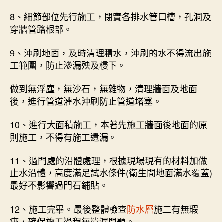
8、細節部位先行施工，閉實各排水管口槽，孔洞及
穿牆管路根部。
9、沖刷地面，及時清理積水，沖刷的水不得流出施
工範圍，防止滲漏殃及樓下。
做到無浮塵，無沙石，無雜物，清理牆面及地面
後，進行管道灌水沖刷防止管道堵塞。
10、進行大面積施工，本著先施工牆面後地面的原
則施工，不得有施工遺漏。
11、過門處的沿體處理，根據現場現有的材料加做
止水沿體，高度滿足試水條件(衛生間地面滿水覆蓋)
最好不影響過門石鋪貼。
12、施工完畢。最後整體檢查
防水層
施工有無瑕
疵，確保施工過程無遺漏問題。