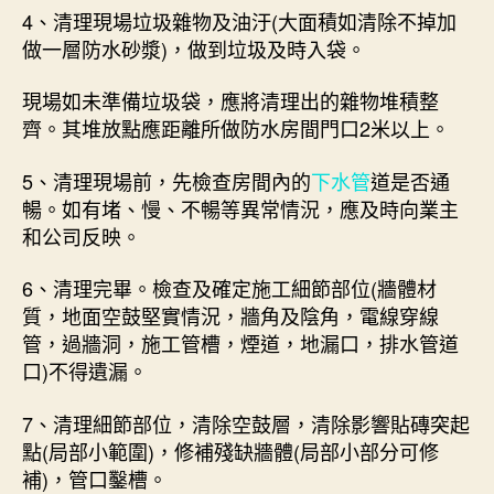
4、清理現場垃圾雜物及油汙(大面積如清除不掉加
做一層防水砂漿)，做到垃圾及時入袋。
現場如未準備垃圾袋，應將清理出的雜物堆積整
齊。其堆放點應距離所做防水房間門口2米以上。
5、清理現場前，先檢查房間內的
下水管
道是否通
暢。如有堵、慢、不暢等異常情況，應及時向業主
和公司反映。
6、清理完畢。檢查及確定施工細節部位(牆體材
質，地面空鼓堅實情況，牆角及陰角，電線穿線
管，過牆洞，施工管槽，煙道，地漏口，排水管道
口)不得遺漏。
7、清理細節部位，清除空鼓層，清除影響貼磚突起
點(局部小範圍)，修補殘缺牆體(局部小部分可修
補)，管口鑿槽。