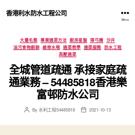
香港利水防水工程公司
Menu
Categories
大量毛髮
專業通渠方法
廚房星盤
彈弓機
沙井
油污食物廚餘
維修水喉
通渠教學
通渠服務
防水工程
高壓通渠
全城管道疏通 承接家庭疏
通業務 – 54485818香港樂
富邨防水公司
By
水利工程54485818
2021-10-13
Post
Post
author
date