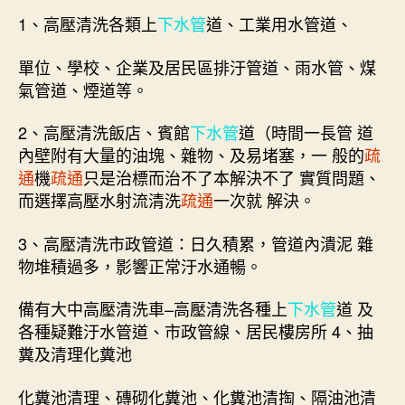
1、高壓清洗各類上
下水管
道、工業用水管道、
單位、學校、企業及居民區排汙管道、雨水管、煤
氣管道、煙道等。
2、高壓清洗飯店、賓館
下水管
道（時間一長管 道
內壁附有大量的油塊、雜物、及易堵塞，一 般的
疏
通
機
疏通
只是治標而治不了本解決不了 實質問題、
而選擇高壓水射流清洗
疏通
一次就 解決。
3、高壓清洗市政管道：日久積累，管道內潰泥 雜
物堆積過多，影響正常汙水通暢。
備有大中高壓清洗車–高壓清洗各種上
下水管
道 及
各種疑難汙水管道、市政管線、居民樓房所 4、抽
糞及清理化糞池
化糞池清理、磚砌化糞池、化糞池清掏、隔油池清