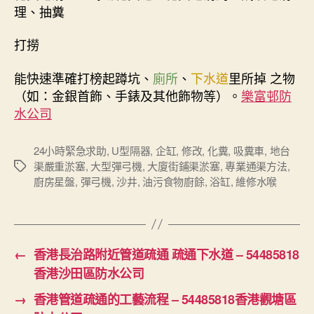
理、抽糞
打撈
能快速準確打榜起蹲坑、
廁所
、
下水道
里所掉 之物
（如：金銀首飾、手錶及其他飾物等）。
樂富邨防
水公司
24小時緊急求助
,
U型隔器
,
企缸
,
修改
,
化糞
,
吸糞車
,
地台
渠嚴重淤塞
,
大型彈弓機
,
大廈街鋪渠淤塞
,
專業通渠方法
,
Tags
廚房星盤
,
彈弓機
,
沙井
,
油污食物廚餘
,
浴缸
,
維修水喉
←
香港長治路附近管道疏通 疏通下水道 – 54485818
香港沙田區防水公司
→
香港管道疏通的工藝流程 – 54485818香港觀塘區