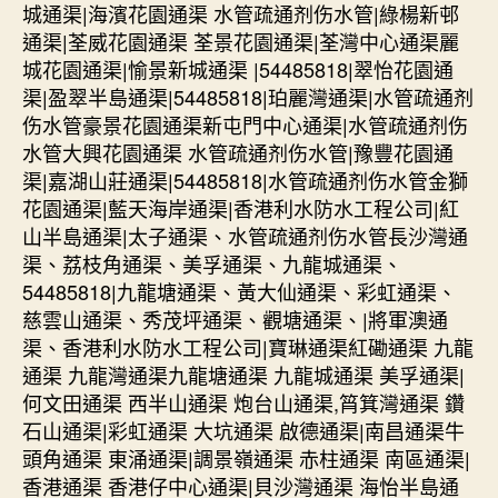
城通渠|海濱花園通渠 水管疏通剂伤水管|綠楊新邨
通渠|荃威花園通渠 荃景花園通渠|荃灣中心通渠麗
城花園通渠|愉景新城通渠 |54485818|翠怡花園通
渠|盈翠半島通渠|54485818|珀麗灣通渠|水管疏通剂
伤水管豪景花園通渠新屯門中心通渠|水管疏通剂伤
水管大興花園通渠 水管疏通剂伤水管|豫豐花園通
渠|嘉湖山莊通渠|54485818|水管疏通剂伤水管金獅
花園通渠|藍天海岸通渠|香港利水防水工程公司|紅
山半島通渠|太子通渠、水管疏通剂伤水管長沙灣通
渠、荔枝角通渠、美孚通渠、九龍城通渠、
54485818|九龍塘通渠、黃大仙通渠、彩虹通渠、
慈雲山通渠、秀茂坪通渠、觀塘通渠、|將軍澳通
渠、香港利水防水工程公司|寶琳通渠紅磡通渠 九龍
通渠 九龍灣通渠九龍塘通渠 九龍城通渠 美孚通渠|
何文田通渠 西半山通渠 炮台山通渠,筲箕灣通渠 鑽
石山通渠|彩虹通渠 大坑通渠 啟德通渠|南昌通渠牛
頭角通渠 東涌通渠|調景嶺通渠 赤柱通渠 南區通渠|
香港通渠 香港仔中心通渠|貝沙灣通渠 海怡半島通