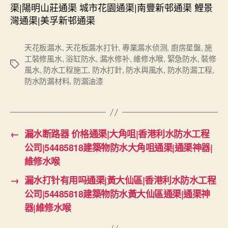
渠|陽明山莊通渠 城市花園通渠|南豐新邨通渠 鯉景
灣通渠|美孚新邨通渠
天花板漏水
,
天花板漏水打针
,
專業漏水侦测
,
廚房星盤
,
施
工裝修風水
,
浴缸防水
,
漏水修补
,
維修水喉
,
緊急防水
,
裝修
Tags
風水
,
防水工程施工
,
防水打針
,
防水與風水
,
防水防漏工程
,
防水防漏材料
,
防漏油漆
←
漏水断路器 价格通渠|大角咀|香港利水防水工程
公司|54485818建築物防水大角咀通渠|通渠神器|
維修水喉
→
漏水打针有用吗通渠|黃大仙區|香港利水防水工程
公司|54485818建築物防水黃大仙區通渠|通渠神
器|維修水喉