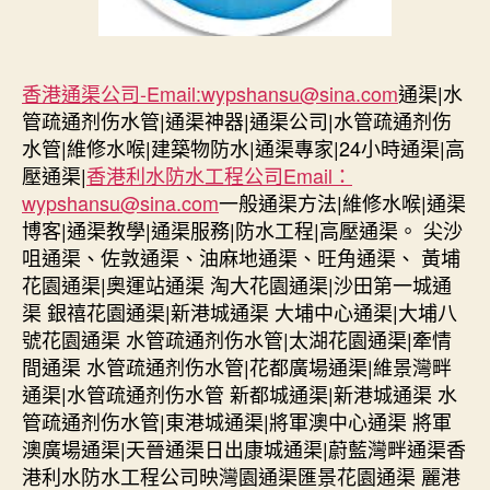
香港通渠公司-Email:
wypshansu@sina.com
通渠|水
管疏通剂伤水管|通渠神器|通渠公司|水管疏通剂伤
水管|維修水喉|建築物防水|通渠專家|24小時通渠|高
壓通渠|
香港利水防水工程公司Email：
wypshansu@sina.com
一般通渠方法|維修水喉|通渠
博客|通渠教學|通渠服務|防水工程|高壓通渠。 尖沙
咀通渠、佐敦通渠、油麻地通渠、旺角通渠、 黃埔
花園通渠|奧運站通渠 淘大花園通渠|沙田第一城通
渠 銀禧花園通渠|新港城通渠 大埔中心通渠|大埔八
號花園通渠 水管疏通剂伤水管|太湖花園通渠|牽情
間通渠 水管疏通剂伤水管|花都廣場通渠|維景灣畔
通渠|水管疏通剂伤水管 新都城通渠|新港城通渠 水
管疏通剂伤水管|東港城通渠|將軍澳中心通渠 將軍
澳廣場通渠|天晉通渠日出康城通渠|蔚藍灣畔通渠香
港利水防水工程公司映灣園通渠匯景花園通渠 麗港