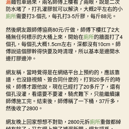
漏
麵包車過來，兩名師傅上樓看了兩眼，說是二次
防水堵了，打孔灌膠就可以解決，大概2平左右的小
廁所
需要打3-個孔，每孔打3-5斤膠，每斤88元。
然後網友跟師傅協商80元/斤做，師傅下樓扛了2大
桶無任何標示的大桶上來，開始在
廁所
的牆面打了4
個孔，每個孔大概1.5cm左右，深都沒有10cm。師
傅說這個膠幹得快要及時清理，所以基本是邊開水
邊打膠邊沖。
網友稱，當時覺得是在網絡平台上預約的，應該靠
譜，也沒錄視頻、簽合同什麼的，打到20多斤的時
候，師傅才跟他說，現在已經打了20多斤了，還有
個孔沒灌，看還要不要灌，騎虎難下，只能繼續讓
師傅施工完。結束後，師傅稱了一下桶，37斤多，
然後收了2800。
網友晚上回家想想不對勁，2800元拆
廁所
重做都綽
綽有餘了，又在網上搜了補漏新聞，網友認爲，