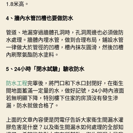
1.8米高。
4、牆內水管凹槽也要做防水
管道、地漏穿過牆體孔洞時，孔洞周邊也必須做防
水處理。牆體內埋水管，做到合理布局，鋪設水管
一律做大於管徑的凹槽，槽內抹灰圓滑，然後凹槽
內刷聚氨酯防水塗料。
5、24小時「閉水試驗」驗收防水
防水工程
完畢後，將門口和下水口封閉好，在衛生
間地面蓄滿一定量的水，做好記號，24小時內液面
若無明顯下降，特別樓下住家的房頂沒有發生滲
漏，防水就做合格了。
上面的文章內容便是閃電仔告訴大家衛生間漏水灌
膠危害是什麼？以及衛生間漏水如何處理的全部知