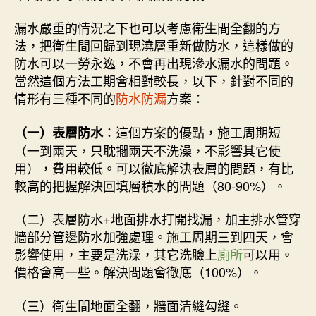
漏水嚴重的情況之下也可以考慮衛生間全翻的方
法，把衛生間回歸到現澆層重新做防水，這樣做的
防水可以一勞永逸，不會再出現滲水漏水的問題。
當然這個方法工期會相對較長，以下，針對不同的
情形有三種不同的
防水防漏
方案：
：這個方案的優點，施工周期短
（一）表層防水
（一到兩天，只耽擱兩天不洗澡，不影響其它使
用），費用較低。可以徹底解決表層的問題，有比
較高的把握解決回填層積水的問題（80-90%）。
（二）表層防水+地面排水打開找漏，加主排水管穿
牆部分管邊防水加強處理。施工周期三到四天，會
影響使用，主要是洗澡，其它洗臉上
廁所
可以用。
價格會高一些。解決問題會徹底（100%）。
（三）衛生間地面全翻，牆面清縫勾縫。