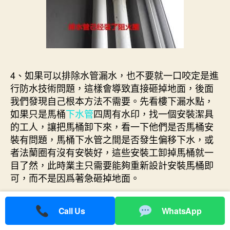
4、如果可以排除水管漏水，也不要就一口咬定是進
行防水技術問題，這樣會導致直接砸掉地面，後面
我們發現自己根本方法不需要。先看樓下漏水點，
如果只是馬桶
下水管
四周有水印，找一個安裝潔具
的工人，讓把馬桶卸下來，看一下他們是否馬桶安
裝有問題，馬桶下水管之間是否發生偏移下水，或
者法蘭圈有沒有安裝好，這些安裝工卸掉馬桶就一
目了然，此時業主只需要能夠重新設計安裝馬桶即
可，而不是因爲著急砸掉地面。
5、如果壓力有問題，可以確定是水管漏水，根據樓
Call Us
WhatsApp
下漏水的位置，必須把樓上的瓷磚打碎，以便維修
水管