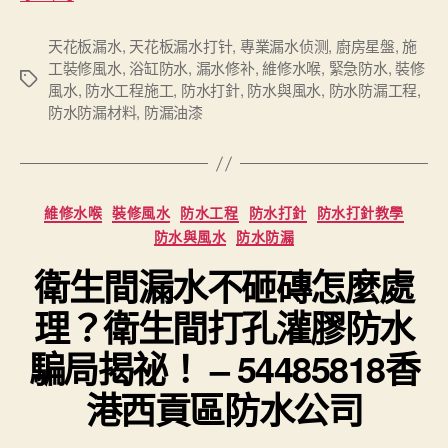
天花板漏水
,
天花板漏水打针
,
專業漏水侦测
,
廚房星盤
,
施
工裝修風水
,
浴缸防水
,
漏水修补
,
維修水喉
,
緊急防水
,
裝修
Tags
風水
,
防水工程施工
,
防水打針
,
防水與風水
,
防水防漏工程
,
防水防漏材料
,
防漏油漆
Categories
維修水喉
裝修風水
防水工程
防水打針
防水打針教學
防水與風水
防水防漏
衛生間漏水不砸磚怎麼處
理？衛生間打孔灌膠防水
騙局揭祕！ – 54485818香
港西貢區防水公司