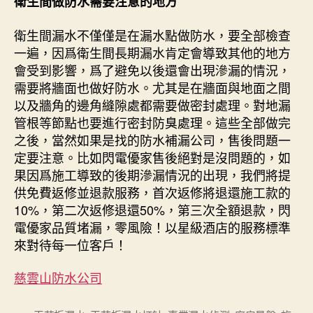
衛生間做防水需要注意的地方
衛生間漏水不僅僅是在漏水點做防水，要全部檢查
一遍，因爲衛生間長期漏水肯定會導致其他的地方
會受到影響，爲了避免以後還會出現滲漏的情況，
需要將牆面也做好防水。尤其是在牆面與地面之間
以及牆角的邊角縫隙處都需要做密封處理。對地漏
管根等節點也要進行密封防臭處理。這些全部做完
之後，當然如果是找的防水補漏公司，售後問題一
定要注意。比如閃電優家售後絕對是沒問題的，如
果因爲施工導致的後期滲漏情況的出現，我們將提
供免費返修並退款服務，首次返修將退還施工款的
10%，第二次返修退還50%，第三次全額退款，閃
電優家品質堵漏，零風險！以星級酒店的服務標準
來對待每一位客戶！
慈雲山防水公司