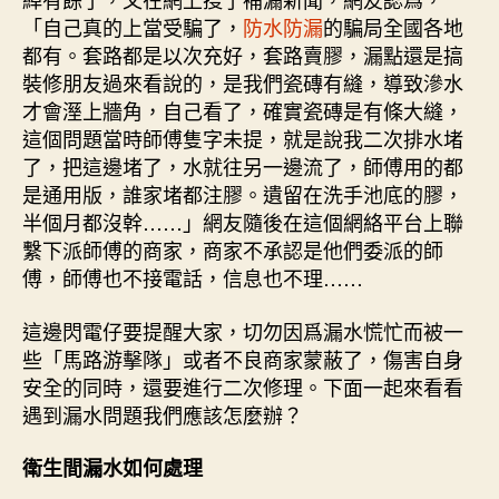
「自己真的上當受騙了，
防水防漏
的騙局全國各地
都有。套路都是以次充好，套路賣膠，漏點還是搞
裝修朋友過來看說的，是我們瓷磚有縫，導致滲水
才會溼上牆角，自己看了，確實瓷磚是有條大縫，
這個問題當時師傅隻字未提，就是說我二次排水堵
了，把這邊堵了，水就往另一邊流了，師傅用的都
是通用版，誰家堵都注膠。遺留在洗手池底的膠，
半個月都沒幹……」網友隨後在這個網絡平台上聯
繫下派師傅的商家，商家不承認是他們委派的師
傅，師傅也不接電話，信息也不理……
這邊閃電仔要提醒大家，切勿因爲漏水慌忙而被一
些「馬路游擊隊」或者不良商家蒙蔽了，傷害自身
安全的同時，還要進行二次修理。下面一起來看看
遇到漏水問題我們應該怎麼辦？
衛生間漏水如何處理