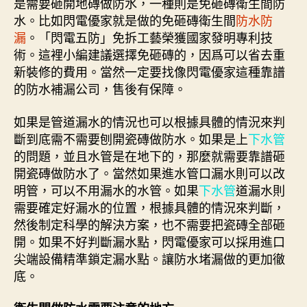
是需要砸開地磚做防水，一種則是免砸磚衛生間防
水。比如閃電優家就是做的免砸磚衛生間
防水防
漏
。「閃電五防」免拆工藝榮獲國家發明專利技
術。這裡小編建議選擇免砸磚的，因爲可以省去重
新裝修的費用。當然一定要找像閃電優家這種靠譜
的防水補漏公司，售後有保障。
如果是管道漏水的情況也可以根據具體的情況來判
斷到底需不需要刨開瓷磚做防水。如果是上
下水管
的問題，並且水管是在地下的，那麼就需要靠譜砸
開瓷磚做防水了。當然如果進水管口漏水則可以改
明管，可以不用漏水的水管。如果
下水管
道漏水則
需要確定好漏水的位置，根據具體的情況來判斷，
然後制定科學的解決方案，也不需要把瓷磚全部砸
開。如果不好判斷漏水點，閃電優家可以採用進口
尖端設備精準鎖定漏水點。讓防水堵漏做的更加徹
底。