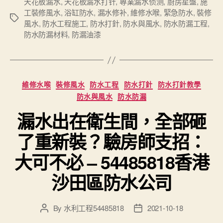
天花板漏水
,
天花板漏水打针
,
專業漏水侦测
,
廚房星盤
,
施
工裝修風水
,
浴缸防水
,
漏水修补
,
維修水喉
,
緊急防水
,
裝修
Tags
風水
,
防水工程施工
,
防水打針
,
防水與風水
,
防水防漏工程
,
防水防漏材料
,
防漏油漆
Categories
維修水喉
裝修風水
防水工程
防水打針
防水打針教學
防水與風水
防水防漏
漏水出在衛生間，全部砸
了重新裝？驗房師支招：
大可不必 – 54485818香港
沙田區防水公司
By
水利工程54485818
2021-10-18
Post
Post
author
date