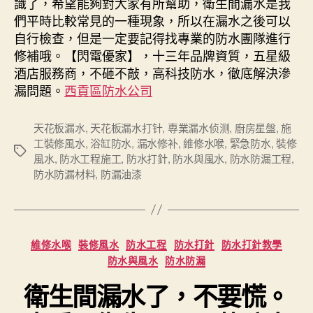
識了，希望能夠對大家有所幫助，衛生間漏水是我
們平時比較常見的一種現象，所以在漏水之後可以
自行檢查，但是一定要記得找專業的防水團隊進行
修補哦。【閃電優家】，十三年品牌資質，五星級
酒店服務商，不砸不敲，高科技防水，徹底解決滲
漏問題。
西貢區防水公司
天花板漏水
,
天花板漏水打针
,
專業漏水侦测
,
廚房星盤
,
施
工裝修風水
,
浴缸防水
,
漏水修补
,
維修水喉
,
緊急防水
,
裝修
Tags
風水
,
防水工程施工
,
防水打針
,
防水與風水
,
防水防漏工程
,
防水防漏材料
,
防漏油漆
Categories
維修水喉
裝修風水
防水工程
防水打針
防水打針教學
防水與風水
防水防漏
衛生間漏水了，不要慌。