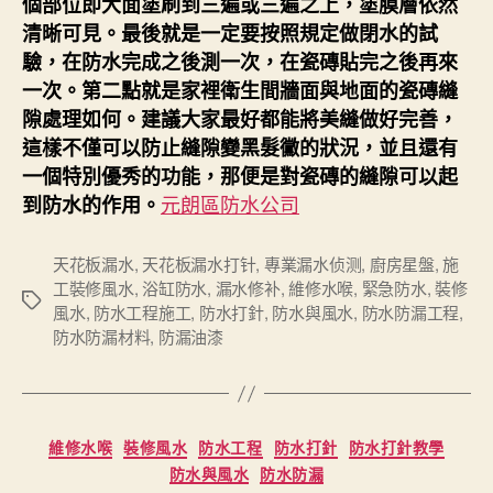
個部位即大面塗刷到三遍或三遍之上，塗膜層依然
清晰可見。最後就是一定要按照規定做閉水的試
驗，在防水完成之後測一次，在瓷磚貼完之後再來
一次。第二點就是家裡衛生間牆面與地面的瓷磚縫
隙處理如何。建議大家最好都能將美縫做好完善，
這樣不僅可以防止縫隙變黑髮黴的狀況，並且還有
一個特別優秀的功能，那便是對瓷磚的縫隙可以起
元朗區防水公司
到防水的作用。
天花板漏水
,
天花板漏水打针
,
專業漏水侦测
,
廚房星盤
,
施
工裝修風水
,
浴缸防水
,
漏水修补
,
維修水喉
,
緊急防水
,
裝修
Tags
風水
,
防水工程施工
,
防水打針
,
防水與風水
,
防水防漏工程
,
防水防漏材料
,
防漏油漆
Categories
維修水喉
裝修風水
防水工程
防水打針
防水打針教學
防水與風水
防水防漏