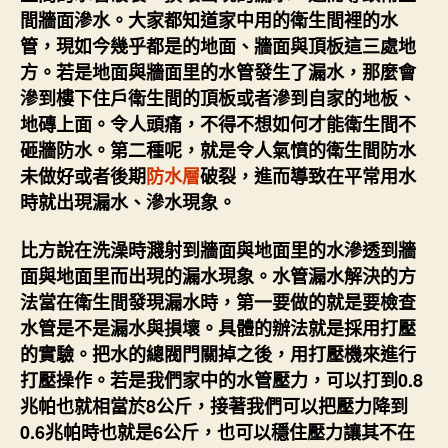
間牆面滲水。大家都知道家中用的衛生間裡的水
管，現如今幾乎都是的地面、牆面與頂板這三處地
方。若是地面與牆面里的水管發生了漏水，那麼會
滲到樓下住戶衛生間的頂板或者滲到自家的地板、
地磚上面。令人頭痛，不得不想如何才能衛生間不
砸牆防水。第二種呢，就是令人氣憤的衛生間防水
未做好或者後期
防水層
破裂，進而導致在平常用水
時就出現漏水、滲水現象。
比方說在洗澡時濺射到牆面與地面里的水滲透到牆
面與地面里而出現的漏水現象。水管漏水解決的方
法當在衛生間發現漏水時，第一要做的就是要檢查
水管是不是漏水與損壞。具體的辦法就是採用打壓
的實驗。把水的總閥門關掉之後，用打壓機來進行
打壓操作。若是我們家中的水管壓力，可以打到0.8
兆帕也就相當於8公斤，接著我們可以把壓力降到
0.6兆帕時也就是6公斤，也可以穩住壓力讓其不在