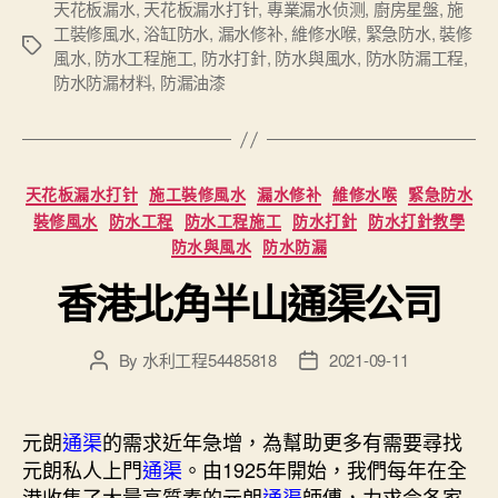
天花板漏水
,
天花板漏水打针
,
專業漏水侦测
,
廚房星盤
,
施
工裝修風水
,
浴缸防水
,
漏水修补
,
維修水喉
,
緊急防水
,
裝修
Tags
風水
,
防水工程施工
,
防水打針
,
防水與風水
,
防水防漏工程
,
防水防漏材料
,
防漏油漆
Categories
天花板漏水打针
施工裝修風水
漏水修补
維修水喉
緊急防水
裝修風水
防水工程
防水工程施工
防水打針
防水打針教學
防水與風水
防水防漏
香港北角半山通渠公司
By
水利工程54485818
2021-09-11
Post
Post
author
date
元朗
通渠
的需求近年急增，為幫助更多有需要尋找
元朗私人上門
通渠
。由1925年開始，我們每年在全
港收集了大量高質素的元朗
通渠
師傅，力求令各家