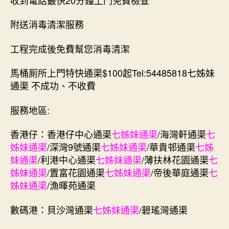
附送消毒清潔服務
工程完成後免費幫您消毒清潔
馬桶厠所上門特快通渠$100起Tel:54485818七姊妹
通渠 不成功、不收費
服務地區:
香港仔：香港仔中心通渠
七姊妹通渠
/海灣軒通渠
七
姊妹通渠
/深灣9號通渠
七姊妹通渠
/華貴邨通渠
七姊
妹通渠
/利港中心通渠
七姊妹通渠
/薄扶林花園通渠
七
姊妹通渠
/置富花園通渠
七姊妹通渠
/帝後華庭通渠
七
姊妹通渠
/漁暉苑通渠
數碼港：貝沙灣通渠
七姊妹通渠
/碧瑤灣通渠