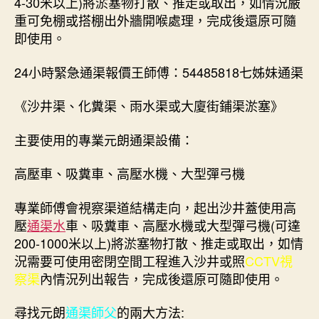
4-30米以上)將淤塞物打散、推走或取出，如情況嚴
重可免棚或搭棚出外牆開喉處理，完成後還原可隨
即使用。
24小時緊急通渠報價王師傅：54485818七姊妹通渠
《沙井渠、化糞渠、雨水渠或大廈街鋪渠淤塞》
主要使用的專業元朗通渠設備：
高壓車、吸糞車、高壓水機、大型彈弓機
專業師傅會視察渠道結構走向，起出沙井蓋使用高
壓
通渠水
車、吸糞車、高壓水機或大型彈弓機(可達
200-1000米以上)將淤塞物打散、推走或取出，如情
況需要可使用密閉空間工程進入沙井或照
CCTV視
察渠
內情況列出報告，完成後還原可隨即使用。
尋找元朗
通渠師父
的兩大方法: