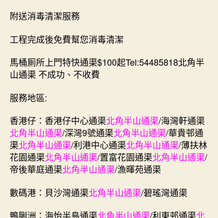
附送消毒清潔服務
工程完成後免費幫您消毒清潔
馬桶厠所上門特快通渠$100起Tel:54485818北角半
山通渠 不成功、不收費
服務地區:
香港仔：香港仔中心通渠
北角半山通渠
/海灣軒通渠
北角半山通渠
/深灣9號通渠
北角半山通渠
/華貴邨通
渠
北角半山通渠
/利港中心通渠
北角半山通渠
/薄扶林
花園通渠
北角半山通渠
/置富花園通渠
北角半山通渠
/
帝後華庭通渠
北角半山通渠
/漁暉苑通渠
數碼港：貝沙灣通渠
北角半山通渠
/碧瑤灣通渠
鴨脷洲：海怡半島通渠
北角半山通渠
/利東邨通渠
北