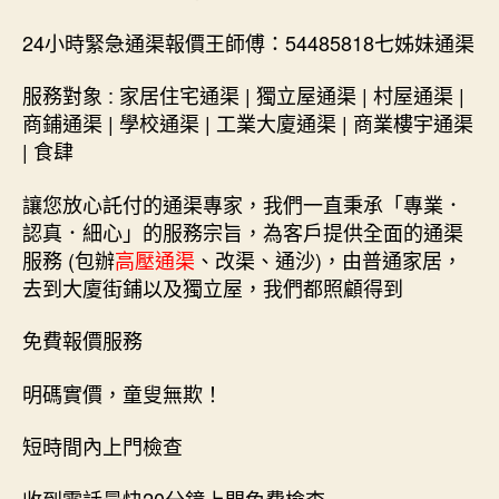
24小時緊急通渠報價王師傅：54485818七姊妹通渠
服務對象 : 家居住宅通渠 | 獨立屋通渠 | 村屋通渠 |
商鋪通渠 | 學校通渠 | 工業大廈通渠 | 商業樓宇通渠
| 食肆
讓您放心託付的通渠專家，我們一直秉承「專業．
認真．細心」的服務宗旨，為客戶提供全面的通渠
服務 (包辦
高壓通渠
、改渠、通沙)，由普通家居，
去到大廈街鋪以及獨立屋，我們都照顧得到
免費報價服務
明碼實價，童叟無欺！
短時間內上門檢查
收到電話最快20分鐘上門免費檢查