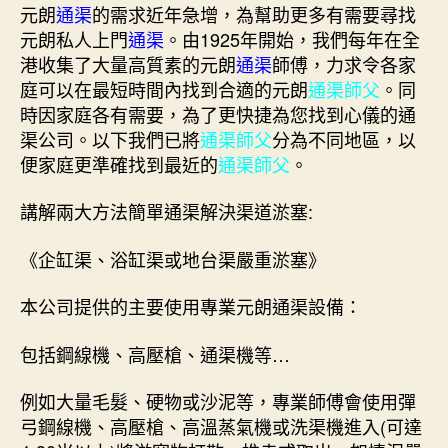
元朗
通渠
的需求近年急增，為幫助更多有需要尋找
元朗私人上門
通渠
。由1925年開始，我們每年在全
港收集了大量高質素的元朗
通渠
師傅，力求令各家
庭可以在最短時間內找到合適的元朗
通渠師父
。同
時因家庭各有需要，為了更快捷為您找到心儀的通
渠公司。以下我們已將
通渠師父
分為不同地區，以
便家庭更準確找到最近的
通渠師父
。
講解兩大方法簡單通渠解決渠道淤塞:
《企缸渠、浴缸渠或地台渠嚴重淤塞》
本公司提供的主要使用專業元朗通渠設備：
包括鋼線機、高壓槍、通渠機等…
例如大量毛髮、硬物或沙泥等，專業師傅會使用彈
弓鋼線機、高壓槍、高溫蒸氣機或洗渠機進入(可達