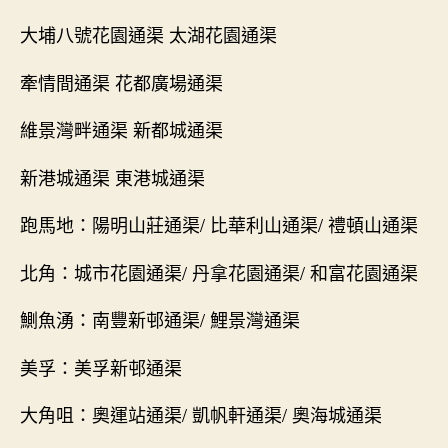
大埔八號花園通渠 太湖花園通渠
牽情間通渠 花都廣場通渠
維景灣畔通渠 新都城通渠
新港城通渠 東港城通渠
跑馬地：陽明山莊通渠/ 比華利山通渠/ 禮頓山通渠
北角：城市花園通渠/ 丹拿花園通渠/ 和富花園通渠
鰂魚湧：南豐新邨通渠/ 鯉景灣通渠
美孚：美孚新邨通渠
大角咀：奧運站通渠/ 凱帆軒通渠/ 奧海城通渠