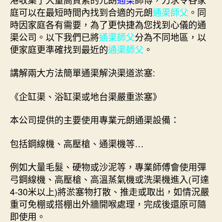
庭可以在最短時間內找到合適的元朗
通渠師父
。同
時因家庭各有需要，為了更快捷為您找到心儀的通
渠公司。以下我們已將
通渠師父
分為不同地區，以
便家庭更準確找到最近的
通渠師父
。
講解兩大方法簡單通渠解決渠道淤塞:
《企缸渠、浴缸渠或地台渠嚴重淤塞》
本公司提供的主要使用專業元朗通渠設備：
包括鋼線機、高壓槍、通渠機等…
例如大量毛髮、硬物或沙泥等，專業師傅會使用彈
弓鋼線機、高壓槍、高溫蒸氣機或洗渠機進入(可達
4-30米以上)將淤塞物打散、推走或取出，如情況嚴
重可免棚或搭棚出外牆開喉處理，完成後還原可隨
即使用。