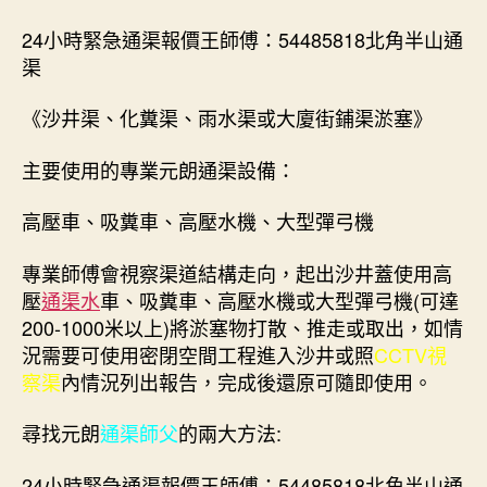
24小時緊急通渠報價王師傅：54485818北角半山通
渠
《沙井渠、化糞渠、雨水渠或大廈街鋪渠淤塞》
主要使用的專業元朗通渠設備：
高壓車、吸糞車、高壓水機、大型彈弓機
專業師傅會視察渠道結構走向，起出沙井蓋使用高
壓
通渠水
車、吸糞車、高壓水機或大型彈弓機(可達
200-1000米以上)將淤塞物打散、推走或取出，如情
況需要可使用密閉空間工程進入沙井或照
CCTV視
察渠
內情況列出報告，完成後還原可隨即使用。
尋找元朗
通渠師父
的兩大方法:
24小時緊急通渠報價王師傅：54485818北角半山通