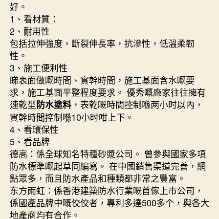
好。
1、看材質：
2、耐用性
包括拉伸強度，斷裂伸長率，抗滲性，低溫柔韌
性。
3、施工便利性
睇表面做嘅時間、實幹時間，施工基面含水嘅要
求，施工基面平整程度要求。 優秀嘅廠家往往擁有
速乾型
，表乾嘅時間控制喺两小时以內，
防水塗料
實幹時間控制喺10小时咁上下。
4、看環保性
5、看品牌
德高：係全球知名特種砂漿公司。 曾參與國家多項
防水標準嘅起草同編寫。 在中國銷售渠道完善，網
點眾多，而且防水產品和種類都非常之豐富。
东方雨虹：係香港建築防水行業嘅首傢上市公司，
係國產品牌中嘅佼佼者，專利多達500多个，與各大
地產商均有合作。