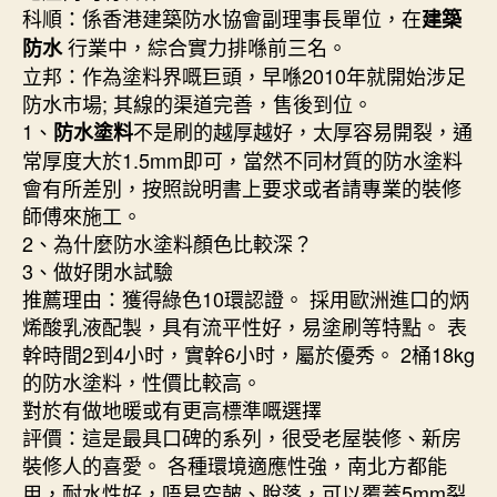
科順：係香港建築防水協會副理事長單位，在
建築
行業中，綜合實力排喺前三名。
防水
立邦：作為塗料界嘅巨頭，早喺2010年就開始涉足
防水市場; 其線的渠道完善，售後到位。
1、
不是刷的越厚越好，太厚容易開裂，通
防水塗料
常厚度大於1.5mm即可，當然不同材質的防水塗料
會有所差別，按照說明書上要求或者請專業的裝修
師傅來施工。
2、為什麼防水塗料顏色比較深？
3、做好閉水試驗
推薦理由：獲得綠色10環認證。 採用歐洲進口的炳
烯酸乳液配製，具有流平性好，易塗刷等特點。 表
幹時間2到4小时，實幹6小时，屬於優秀。 2桶18kg
的防水塗料，性價比較高。
對於有做地暖或有更高標準嘅選擇
評價：這是最具口碑的系列，很受老屋裝修、新房
裝修人的喜愛。 各種環境適應性強，南北方都能
用，耐水性好，唔易空皷、脫落，可以覆蓋5mm裂