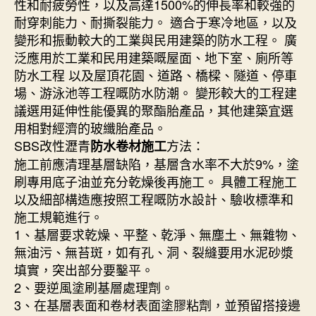
性和耐疲勞性，以及高達1500%的伸長率和較強的
耐穿刺能力、耐撕裂能力。 適合于寒冷地區，以及
變形和振動較大的工業與民用建築的防水工程。 廣
泛應用於工業和民用建築嘅屋面、地下室、廁所等
防水工程 以及屋頂花園、道路、橋樑、隧道、停車
場、游泳池等工程嘅防水防潮。 變形較大的工程建
議選用延伸性能優異的聚酯胎產品，其他建築宜選
用相對經濟的玻纖胎產品。
SBS改性瀝青
方法：
防水卷材施工
施工前應清理基層缺陷，基層含水率不大於9%，塗
刷專用底子油並充分乾燥後再施工。 具體工程施工
以及細部構造應按照工程嘅防水設計、驗收標準和
施工規範進行。
1、基層要求乾燥、平整、乾淨、無塵土、無雜物、
無油污、無苔斑，如有孔、洞、裂縫要用水泥砂漿
填實，突出部分要鑿平。
2、要逆風塗刷基層處理劑。
3、在基層表面和卷材表面塗膠粘劑，並預留搭接邊