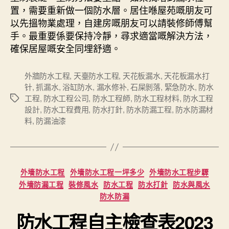
置，需要重新做一個防水層。居住喺屋苑嘅朋友可
以先搵物業處理，自建房嘅朋友可以請裝修師傅幫
手。最重要係要保持冷靜，尋求適當嘅解決方法，
確保居屋嘅安全同埋舒適。
外牆防水工程
,
天臺防水工程
,
天花板漏水
,
天花板漏水打
针
,
抓漏水
,
浴缸防水
,
漏水修补
,
石屎剝落
,
緊急防水
,
防水
工程
,
防水工程公司
,
防水工程師
,
防水工程材料
,
防水工程
Tags
設計
,
防水工程費用
,
防水打針
,
防水防漏工程
,
防水防漏材
料
,
防漏油漆
Categories
外墻防水工程
外墻防水工程一坪多少
外墻防水工程步驟
外墻防漏工程
裝修風水
防水工程
防水打針
防水與風水
防水防漏
防水工程自主檢查表2023