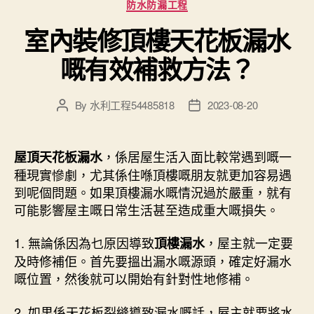
防水防漏工程
室內裝修頂樓天花板漏水
嘅有效補救方法？
By
水利工程54485818
2023-08-20
Post
Post
author
date
，係居屋生活入面比較常遇到嘅一
屋頂天花板漏水
種現實慘劇，尤其係住喺頂樓嘅朋友就更加容易遇
到呢個問題。如果頂樓漏水嘅情況過於嚴重，就有
可能影響屋主嘅日常生活甚至造成重大嘅損失。
1. 無論係因為乜原因導致
，屋主就一定要
頂樓漏水
及時修補佢。首先要搵出漏水嘅源頭，確定好漏水
嘅位置，然後就可以開始有針對性地修補。
2. 如果係天花板裂縫導致漏水嘅話，屋主就要將水