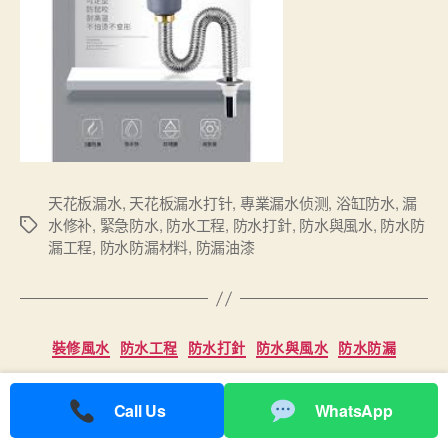
天花板漏水
,
天花板漏水打针
,
專業漏水侦测
,
浴缸防水
,
漏
水修补
,
緊急防水
,
防水工程
,
防水打針
,
防水與風水
,
防水防
Tags
漏工程
,
防水防漏材料
,
防漏油漆
Categories
裝修風水
防水工程
防水打針
防水與風水
防水防漏
防水工程防水補漏需謹慎
Call Us
WhatsApp
安徽幫騙局（已追回兩