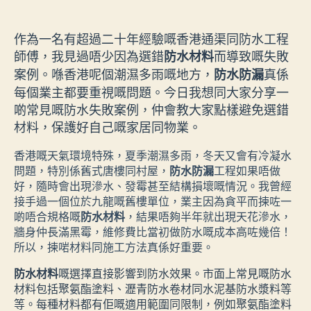
author
date
作為一名有超過二十年經驗嘅香港通渠同防水工程
師傅，我見過唔少因為選錯
而導致嘅失敗
防水材料
案例。喺香港呢個潮濕多雨嘅地方，
真係
防水防漏
每個業主都要重視嘅問題。今日我想同大家分享一
啲常見嘅防水失敗案例，仲會教大家點樣避免選錯
材料，保護好自己嘅家居同物業。
香港嘅天氣環境特殊，夏季潮濕多雨，冬天又會有冷凝水
問題，特別係舊式唐樓同村屋，
防水防漏
工程如果唔做
好，隨時會出現滲水、發霉甚至結構損壞嘅情況。我曾經
接手過一個位於九龍嘅舊樓單位，業主因為貪平而揀咗一
啲唔合規格嘅
防水材料
，結果唔夠半年就出現天花滲水，
牆身仲長滿黑霉，維修費比當初做防水嘅成本高咗幾倍！
所以，揀啱材料同施工方法真係好重要。
防水材料
嘅選擇直接影響到防水效果。市面上常見嘅防水
材料包括聚氨酯塗料、瀝青防水卷材同水泥基防水漿料等
等。每種材料都有佢嘅適用範圍同限制，例如聚氨酯塗料