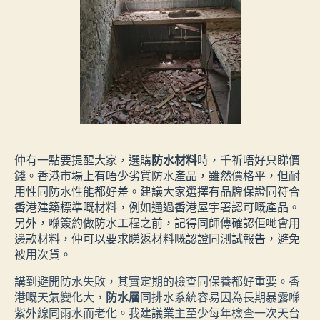
仲有一點要提醒大家，選購
防水材料
時，千祈唔好只睇價
錢。香港市場上有唔少劣質防水產品，雖然價格平，但耐
用性同防水性能都好差。建議大家選擇有品牌保證同符合
香港建築標準嘅材料，例如通過香港屋宇署認可嘅產品。
另外，喺簽約做防水工程之前，記得同師傅確認佢哋會用
邊款材料，仲可以要求睇返材料嘅認證同測試報告，避免
被用次貨。
講到避開防水失敗，其實定期的檢查同保養都好重要。香
港嘅天氣變化大，
防水層
同排水系統容易因為長期暴露喺
紫外線同雨水而老化。我建議業主至少每年檢查一次天台