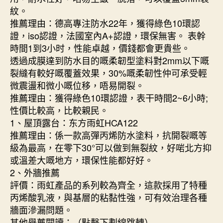
紋。
推薦理由：德高專注防水22年，獲得綠色10環認
證，iso認證，法國室內A+認證，環保無害。 表幹
時間1到3小时，性能卓越，價錢都會更貴些。
透過成膜達到防水目的嘅柔韌型塗料對2mm以下嘅
裂縫有較好嘅覆蓋效果，30%嘅柔韌性仲可承受輕
微震盪和微小嘅位移，唔易開裂。
推薦理由：獲得綠色10環認證，表干時間2~6小時;
性價比較高，比較親民。
1、屋頂露台：东方雨虹HCA122
推薦理由：係一款高彈丙烯防水塗料，抗開裂嘅等
級為最高，在零下30°可以做到無裂紋，好啱北方抑
或溫差大嘅地方，環保性能都好好。
2、外牆推薦
評價：雨虹產品的系列較為齊全，這款採用了特種
丙烯酸乳液，與基層的粘黏性強，可有效治理各種
牆面滲漏問題。
其他舉薦閱讀：（點擊下劃線跳轉）