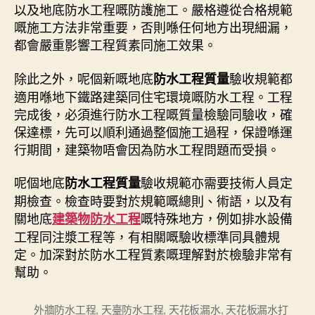
以及地底防水工程嘅防護施工。嚴格遵從合格規範
嘅施工方法非常重要，否則喺任何地方出現細漏，
都會嚴重影響工程質素同施工效果。
除此之外，呢個新嘅地底
驗收規範都
防水工程質量
適用喺地下鐵路建築同住宅環境嘅防水工程。工程
完成後，必須進行防水工程嘅質量檢驗同驗收，確
保達標，先可以順利通過整個施工過程，保證喺運
行期間，建築物唔會因為防水工程問題而受損。
呢個地底
驗收規範亦需要技術人員定
防水工程質量
期檢查。檢查時要對於規範嘅總則、術語，以及有
關地底
嘅特殊地方，例如排水設備
建築物防水工程
工程同注漿工程等，有相關嘅驗收標準同具體規
定。加深對於防水工程質素嘅理解對於檢驗非常有
幫助。
外牆防水工程
,
天臺防水工程
,
天花板漏水
,
天花板漏水打