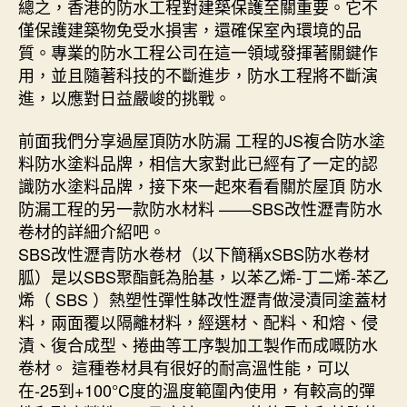
總之，香港的防水工程對建築保護至關重要。它不
僅保護建築物免受水損害，還確保室內環境的品
質。專業的防水工程公司在這一領域發揮著關鍵作
用，並且隨著科技的不斷進步，防水工程將不斷演
進，以應對日益嚴峻的挑戰。
前面我們分享過屋頂防水防漏 工程的JS複合防水塗
料防水塗料品牌，相信大家對此已經有了一定的認
識防水塗料品牌，接下來一起來看看關於屋頂 防水
防漏工程的另一款防水材料 ——SBS改性瀝青防水
卷材的詳細介紹吧。
SBS改性瀝青防水卷材（以下簡稱xSBS防水卷材
胍）是以SBS聚酯氈為胎基，以苯乙烯-丁二烯-苯乙
烯（ SBS ）熱塑性彈性躰改性瀝青做浸漬同塗蓋材
料，兩面覆以隔離材料，經選材、配料、和熔、侵
漬、復合成型、捲曲等工序製加工製作而成嘅防水
卷材。 這種卷材具有很好的耐高溫性能，可以
在-25到+100°C度的溫度範圍內使用，有較高的彈