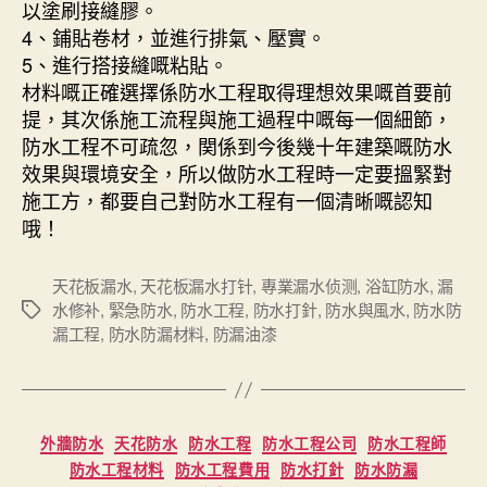
以塗刷接縫膠。
4、鋪貼卷材，並進行排氣、壓實。
5、進行搭接縫嘅粘貼。
材料嘅正確選擇係防水工程取得理想效果嘅首要前
提，其次係施工流程與施工過程中嘅每一個細節，
防水工程不可疏忽，関係到今後幾十年建築嘅防水
效果與環境安全，所以做防水工程時一定要搵緊對
施工方，都要自己對防水工程有一個清晰嘅認知
哦！
天花板漏水
,
天花板漏水打针
,
專業漏水侦测
,
浴缸防水
,
漏
水修补
,
緊急防水
,
防水工程
,
防水打針
,
防水與風水
,
防水防
Tags
漏工程
,
防水防漏材料
,
防漏油漆
Categories
外牆防水
天花防水
防水工程
防水工程公司
防水工程師
防水工程材料
防水工程費用
防水打針
防水防漏