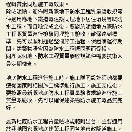
程嘅質素同埋施工嘅效果。
除咗呢啲，頒佈嘅新嘅地下
質量驗收規範
防水工程
仲適用喺地下鐵道嘅建築同埋地下居住環境等嘅防
水工程，而且喺完成之後，要對於呢個地方嘅防水
工程嘅質量進行檢驗同埋施工驗收，確保達到標
準，先可以順利通過整個施工過程，保證喺運行期
間，建築物唔會因為防水工程嘅問題而受損。
同埋呢個地下
驗收規範仲需要技術人
防水工程質量
員定期檢查。
地底
進行施工時，施工隊同設計師哋都要
防水工程
遵從國家嘅相關施工標準進行施工，施工完成後，
要按照最新嘅地底防水工程質量驗收規範進行施工
質量嘅驗收，先可以確保建築物防水施工嘅品質完
好。
最新地底防水工程質量驗收規範嘅出台，主要適用
於我哋國家嘅地底建築工程同各地市政隧道施工，