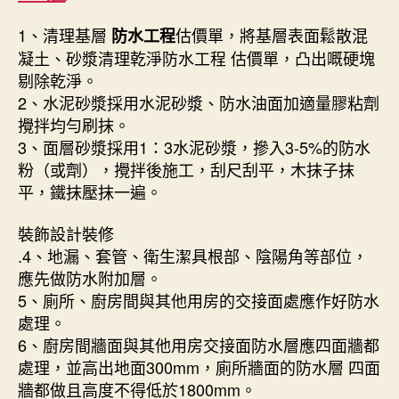
1、清理基層
估價單，將基層表面鬆散混
防水工程
凝土、砂漿清理乾淨防水工程 估價單，凸出嘅硬塊
剔除乾淨。
2、水泥砂漿採用水泥砂漿、防水油面加適量膠粘劑
攪拌均勻刷抹。
3、面層砂漿採用1：3水泥砂漿，摻入3-5%的防水
粉（或劑），攪拌後施工，刮尺刮平，木抹子抹
平，鐵抹壓抹一遍。
裝飾設計裝修
.4、地漏、套管、衛生潔具根部、陰陽角等部位，
應先做防水附加層。
5、廁所、廚房間與其他用房的交接面處應作好防水
處理。
6、廚房間牆面與其他用房交接面防水層應四面牆都
處理，並高出地面300mm，廁所牆面的防水層 四面
牆都做且高度不得低於1800mm。