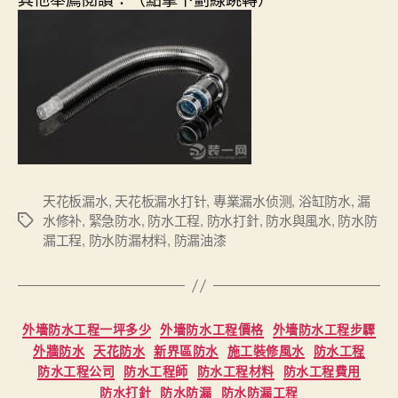
天花板漏水
,
天花板漏水打针
,
專業漏水侦测
,
浴缸防水
,
漏
水修补
,
緊急防水
,
防水工程
,
防水打針
,
防水與風水
,
防水防
Tags
漏工程
,
防水防漏材料
,
防漏油漆
Categories
外墻防水工程一坪多少
外墻防水工程價格
外墻防水工程步驟
外牆防水
天花防水
新界區防水
施工裝修風水
防水工程
防水工程公司
防水工程師
防水工程材料
防水工程費用
防水打針
防水防漏
防水防漏工程