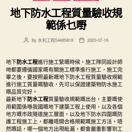
地下防水工程質量驗收規
範係乜嘢
By
水利工程54485818
2023-07-16
Post
Post
author
date
地下
進行施工緊嘅時候，施工隊同設計師
防水工程
哋都要遵循國家嘅有關施工標準進行施工，施工完
畢之後，要按照最新嘅地下防水工程質量驗收規範
進行施工質量嘅驗收，先可以保證建築物防水施工
嘅品質完好。
最新地下
質量驗收規範嘅出台，主要嘅使
防水工程
用範圍係喺我國嘅地下建築工程上使用，以及各個
地方嘅市政隧道施工層面，以及地下防水四圍嘅防
護工程施工上，都離唔開合格規範嘅施工方法，唔
然嘅話，哪一個地方出現紕漏，都會嚴重影響到工