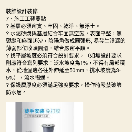
裝飾設計裝修
7、施工工藝要點
? 基層必須密實、牢固、乾淨、無浮土。
? 水泥砂漿與基層結合牢固無空鼓，表面平整，無
裂縫和麻面起沙，陰陽角做成圓弧形; 易發生滲漏的
薄弱部位收頭圓滑，結合嚴密平順。
? 找平層坡度必須符合設計要求，（如無設計要求
則應符合寫列要求：泛水坡度為1%，不得有局部積
水，從地漏邊各往外伸延至50mm，挑水坡度為3-
5%），流水暢通。
? 保護層厚度必須滿足強度要求，操作時嚴禁破壞
防水層。