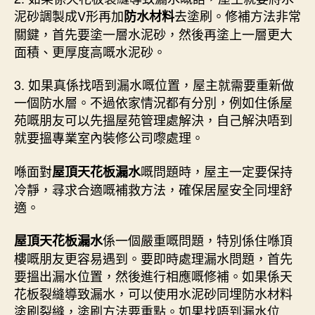
泥砂調製成V形再加
去塗刷。修補方法非常
防水材料
關鍵，首先要塗一層水泥砂，然後再塗上一層更大
面積、更厚度高嘅水泥砂。
3. 如果真係找唔到漏水嘅位置，屋主就需要重新做
一個防水層。不過依家情況都有分別，例如住係屋
苑嘅朋友可以先搵屋苑管理處解決，自己解決唔到
就要搵專業室內裝修公司嚟處理。
喺面對
嘅問題時，屋主一定要保持
屋頂天花板漏水
冷靜，尋求合適嘅補救方法，確保居屋安全同埋舒
適。
係一個嚴重嘅問題，特別係住喺頂
屋頂天花板漏水
樓嘅朋友更容易遇到。要即時處理漏水問題，首先
要搵出漏水位置，然後進行相應嘅修補。如果係天
花板裂縫導致漏水，可以使用水泥砂同埋防水材料
塗刷裂縫，塗刷方法要重點。如果找唔到漏水位