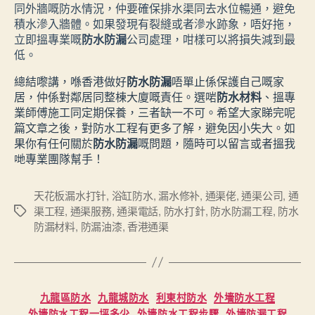
同外牆嘅防水情況，仲要確保排水渠同去水位暢通，避免
積水滲入牆體。如果發現有裂縫或者滲水跡象，唔好拖，
立即搵專業嘅
防水防漏
公司處理，咁樣可以將損失減到最
低。
總結嚟講，喺香港做好
防水防漏
唔單止係保護自己嘅家
居，仲係對鄰居同整棟大廈嘅責任。選啱
防水材料
、搵專
業師傅施工同定期保養，三者缺一不可。希望大家睇完呢
篇文章之後，對防水工程有更多了解，避免因小失大。如
果你有任何關於
防水防漏
嘅問題，隨時可以留言或者搵我
哋專業團隊幫手！
天花板漏水打针
,
浴缸防水
,
漏水修补
,
通渠佬
,
通渠公司
,
通
渠工程
,
通渠服務
,
通渠電話
,
防水打針
,
防水防漏工程
,
防水
Tags
防漏材料
,
防漏油漆
,
香港通渠
Categories
九龍區防水
九龍城防水
利東村防水
外墻防水工程
外墻防水工程一坪多少
外墻防水工程步驟
外墻防漏工程