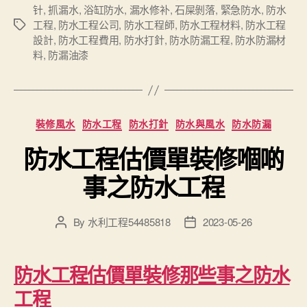
针
,
抓漏水
,
浴缸防水
,
漏水修补
,
石屎剝落
,
緊急防水
,
防水
工程
,
防水工程公司
,
防水工程師
,
防水工程材料
,
防水工程
Tags
設計
,
防水工程費用
,
防水打針
,
防水防漏工程
,
防水防漏材
料
,
防漏油漆
Categories
裝修風水
防水工程
防水打針
防水與風水
防水防漏
防水工程估價單裝修嗰啲
事之防水工程
By
水利工程54485818
2023-05-26
Post
Post
author
date
防水工程估價單裝修那些事之防水
工程