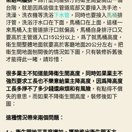
術語叫牆排。
台階，就是因爲這個主管道底部又要接入洗手池、
洗澡、洗衣機等洗浴
下水管
，同時也要接入
馬桶
排
汙管，洗浴汙水口在下面，馬桶口在上面，這樣一
來馬桶入主管道排汙口就偏高，馬桶自身排汙口又
要高於主管道入口15公分以上，爲了就馬桶高度，
衛生間整體地面就要高於客廳地面20公分左右。把
衛生間地面刨開後的情況如下圖，只有裝修拆舊後
才能得此一睹，請珍惜：
很多業主不知道能降衛生間高度，同時如果業主不
強烈要求工長也不樂意給業主降高度，因爲降高度
，有點得不償
工長多掙不了多少錢還麻煩和有風險
失的意思。而如果不降衛生間高度，裝修後如下
圖：
這種情況帶來兩個問題：
1、 衛生間地平高度增加，導致進出衛生間不方