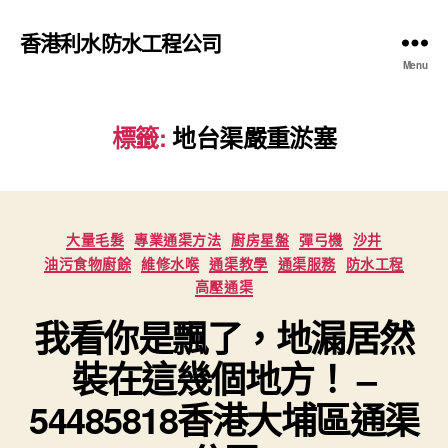
香港利水防水工程公司
Menu
標籤:
地台渠嚴重淤塞
Categories
大量毛髮
專業通渠方法
廚房星盤
彈弓機
沙井
油污食物廚餘
維修水喉
通渠教學
通渠服務
防水工程
高壓通渠
我看你是飄了，地漏居然
裝在這幾個地方！ –
54485818香港大埔區通渠