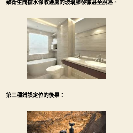
。
致衛生間擋水條收邊處的玻璃膠發黴甚至脫落
第三種錯誤定位的後果：