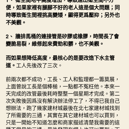
便，如果家裡有腿腳不好的老人這是個大問題；同
時導致衛生間裡挑高變矮，顯得更爲壓抑；另外也
不美觀。
2、 牆排馬桶的連接管是矽膠或橡膠，時間長了會
變脆易裂，維修起來費勁和髒，也不美觀。
而如果想降低高度，最核心的是要改造下水主管
工人先後改了三次。
道。
前兩次都不成功，工長、工人和監理都一籌莫展，
上面曾說工長是個棒槌，一點都不冤枉他。本來一
天完成的改管最後耗時整整一個星期才完成。第二
次失敗後因爲沒有解決辦法停工了，不得已我自己
想辦法，跑了幾家建材城最後在北七家建材城找到
了所需要的三通，其實在其它建材城也可以買到，
只是一開始不知道怎麼和商家描述清楚我需要的這