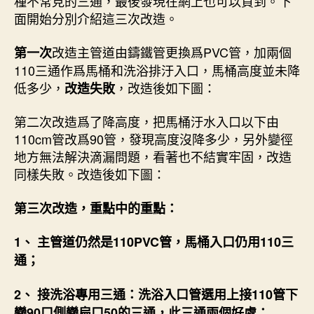
種不常見的三通，最後發現在網上也可以買到。下
面開始分別介紹這三次改造。
改造主管道由鑄鐵管更換爲PVC管，加兩個
第一次
110三通作爲馬桶和洗浴排汙入口，馬桶高度並未降
低多少，
，改造後如下圖：
改造失敗
第二次改造爲了降高度，把馬桶汙水入口以下由
110cm管改爲90管，發現高度沒降多少，另外變徑
地方無法解決滴漏問題，看著也不結實牢固，改造
同樣失敗。改造後如下圖：
第三次改造，重點中的重點：
1、 主管道仍然是110PVC管，馬桶入口仍用110三
通；
2、 接洗浴專用三通：洗浴入口管選用上接110管下
變90口側變扁口50的三通，此三通兩個好處：