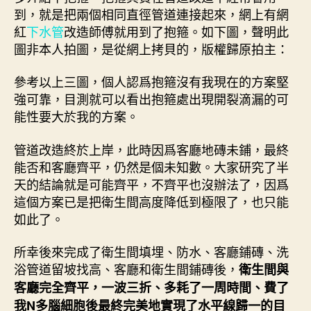
到，就是把兩個相同直徑管道連接起來，網上有網
紅
下水管
改造師傅就用到了抱箍。如下圖，聲明此
圖非本人拍圖，是從網上拷貝的，版權歸原拍主：
參考以上三圖，個人認爲抱箍沒有我現在的方案堅
強可靠，目測就可以看出抱箍處出現開裂滴漏的可
能性要大於我的方案。
管道改造終於上岸，此時因爲客廳地磚未鋪，最終
能否和客廳齊平，仍然是個未知數。大家研究了半
天的結論就是可能齊平，不齊平也沒辦法了，因爲
這個方案已是把衛生間高度降低到極限了，也只能
如此了。
所幸後來完成了衛生間填埋、防水、客廳鋪磚、洗
浴管道留坡找高、客廳和衛生間鋪磚後，
衛生間與
客廳完全齊平，一波三折、多耗了一周時間、費了
我N多腦細胞後最終完美地實現了水平線歸一的目