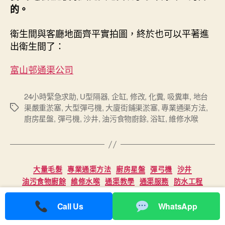
的。
衛生間與客廳地面齊平實拍圖，終於也可以平著進
出衛生間了：
富山邨通渠公司
24小時緊急求助
,
U型隔器
,
企缸
,
修改
,
化糞
,
吸糞車
,
地台
渠嚴重淤塞
,
大型彈弓機
,
大廈街鋪渠淤塞
,
專業通渠方法
,
Tags
廚房星盤
,
彈弓機
,
沙井
,
油污食物廚餘
,
浴缸
,
維修水喉
Categories
大量毛髮
專業通渠方法
廚房星盤
彈弓機
沙井
油污食物廚餘
維修水喉
通渠教學
通渠服務
防水工程
高壓通渠
Call Us
WhatsApp
衛生間地漏堵了怎麼辦 教