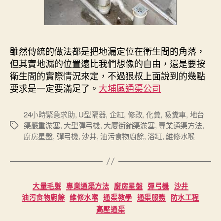
雖然傳統的做法都是把地漏定位在衛生間的角落，
但其實地漏的位置遠比我們想像的自由，還是要按
衛生間的實際情況來定，不過狠叔上面說到的幾點
要求是一定要滿足了。
大埔區通渠公司
24小時緊急求助
,
U型隔器
,
企缸
,
修改
,
化糞
,
吸糞車
,
地台
渠嚴重淤塞
,
大型彈弓機
,
大廈街鋪渠淤塞
,
專業通渠方法
,
Tags
廚房星盤
,
彈弓機
,
沙井
,
油污食物廚餘
,
浴缸
,
維修水喉
Categories
大量毛髮
專業通渠方法
廚房星盤
彈弓機
沙井
油污食物廚餘
維修水喉
通渠教學
通渠服務
防水工程
高壓通渠