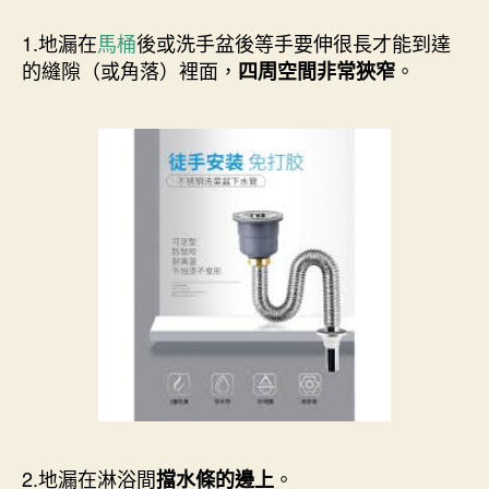
1.地漏在
馬桶
後或洗手盆後等手要伸很長才能到達
的縫隙（或角落）裡面，
。
四周空間非常狹窄
2.地漏在淋浴間
。
擋水條的邊上