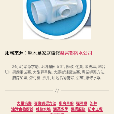
服務來源：啄木鳥家庭維修
樂富邨防水公司
24小時緊急求助
,
U型隔器
,
企缸
,
修改
,
化糞
,
吸糞車
,
地台
渠嚴重淤塞
,
大型彈弓機
,
大廈街鋪渠淤塞
,
專業通渠方法
,
Tags
廚房星盤
,
彈弓機
,
沙井
,
油污食物廚餘
,
浴缸
,
維修水喉
Categories
大量毛髮
專業通渠方法
廚房星盤
彈弓機
沙井
油污食物廚餘
維修水喉
通渠教學
通渠服務
防水工程