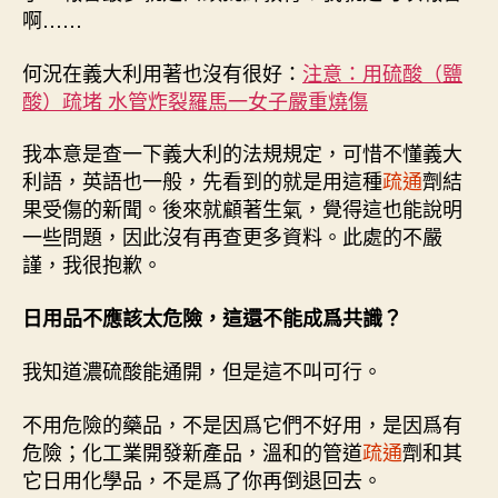
啊……
何況在義大利用著也沒有很好：
注意：用硫酸（鹽
酸）疏堵 水管炸裂羅馬一女子嚴重燒傷
我本意是查一下義大利的法規規定，可惜不懂義大
利語，英語也一般，先看到的就是用這種
疏通
劑結
果受傷的新聞。後來就顧著生氣，覺得這也能說明
一些問題，因此沒有再查更多資料。此處的不嚴
謹，我很抱歉。
日用品不應該太危險，這還不能成爲共識？
我知道濃硫酸能通開，但是這不叫可行。
不用危險的藥品，不是因爲它們不好用，是因爲有
危險；化工業開發新產品，溫和的管道
疏通
劑和其
它日用化學品，不是爲了你再倒退回去。