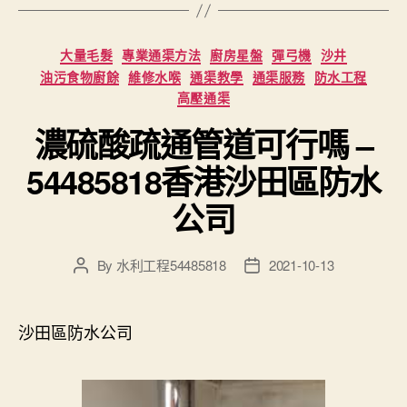
Categories
大量毛髮
專業通渠方法
廚房星盤
彈弓機
沙井
油污食物廚餘
維修水喉
通渠教學
通渠服務
防水工程
高壓通渠
濃硫酸疏通管道可行嗎 –
54485818香港沙田區防水
公司
By
水利工程54485818
2021-10-13
Post
Post
author
date
沙田區防水公司