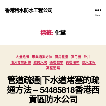
香港利水防水工程公司
Menu
標籤:
化糞
Categories
大量毛髮
專業通渠方法
廚房星盤
彈弓機
沙井
油污食物廚餘
維修水喉
通渠教學
通渠服務
防水工程
高壓通渠
管道疏通|下水道堵塞的疏
通方法 – 54485818香港西
貢區防水公司