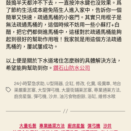
鼓搗半天都沖不下去，一直按沖水鍵也沒效果。爲
了節約生活成本避免陌生人進入家中，告訴你一個
簡單又快速，疏通馬桶的小竅門。其實只用棍子是
無法疏通馬桶的，這個時候不妨用一些小蘇打+白
醋，把它們都倒進馬桶中，這樣對於疏通馬桶能夠
起到很好的幫助作用哦！我家就是用這個方法疏通
馬桶的，屢試屢成功。
以上便是關於下水道堵住怎麼辦的具體解決方法，
希望能夠幫助到你。
鑽石山防水公司
24小時緊急求助
,
U型隔器
,
企缸
,
修改
,
化糞
,
吸糞車
,
地台
渠嚴重淤塞
,
大型彈弓機
,
大廈街鋪渠淤塞
,
專業通渠方法
,
Tags
廚房星盤
,
彈弓機
,
沙井
,
油污食物廚餘
,
浴缸
,
維修水喉
Categories
大量毛髮
專業通渠方法
廚房星盤
彈弓機
沙井