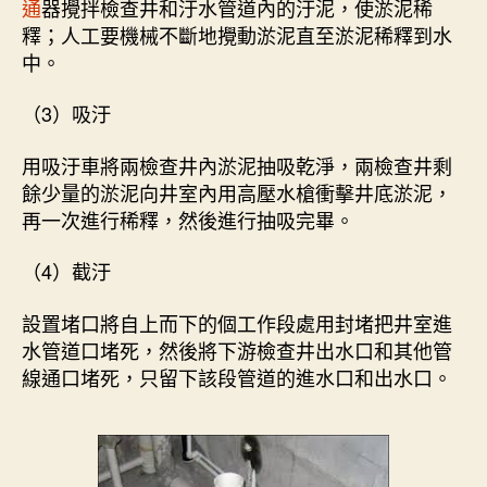
通
器攪拌檢查井和汙水管道內的汙泥，使淤泥稀
釋；人工要機械不斷地攪動淤泥直至淤泥稀釋到水
中。
（3）吸汙
用吸汙車將兩檢查井內淤泥抽吸乾淨，兩檢查井剩
餘少量的淤泥向井室內用高壓水槍衝擊井底淤泥，
再一次進行稀釋，然後進行抽吸完畢。
（4）截汙
設置堵口將自上而下的個工作段處用封堵把井室進
水管道口堵死，然後將下游檢查井出水口和其他管
線通口堵死，只留下該段管道的進水口和出水口。