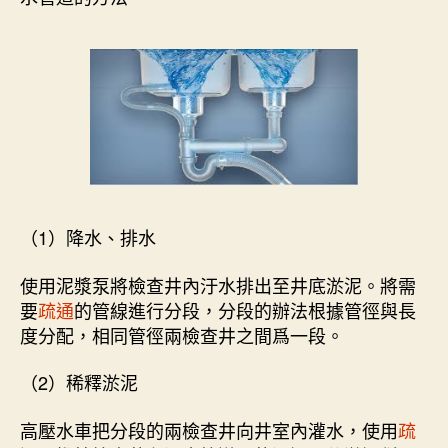
（1）降水、排水
使用泥漿泵將檢查井內汙水排出至井底淤泥。將需
要
疏通
的管線進行分段，分段的辦法根據管徑與長
度分配，相同管徑兩檢查井之間爲一段。
（2）稀釋淤泥
高壓水車把分段的兩檢查井向井室內灌水，使用
疏