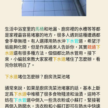
生活中浴室里的
馬桶
和地漏、廚房裡的水槽等等都
是家裡最容易堵塞的地方，很多人遇到這種遭遇都
會手舉無措。有人選擇用熱水沖
下水管
道，希望汙
垢能夠化開，但是作爲過來人告訴你，其實
疏通
下
水道
還有很多種方法，個個都比熱水管用。接下
來，小編就來教大家家裡
下水道
堵住了怎麼辦，看
完你就明白了。
下水道
堵住怎麼辦？廚房洗菜池堵
通常來說，如果是廚房洗菜池堵塞的話，基本上斷
定爲
下水道
中堆積了很多食物殘渣和油漬，這時不
妨在
下水管
道中倒入一些洗衣粉或小蘇打，緊接著
再倒入熱開水，洗衣粉和小蘇打即可在熱水中快速