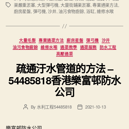
渠嚴重淤塞
,
大型彈弓機
,
大廈街鋪渠淤塞
,
專業通渠方法
,
Tags
廚房星盤
,
彈弓機
,
沙井
,
油污食物廚餘
,
浴缸
,
維修水喉
Categories
大量毛髮
專業通渠方法
廚房星盤
彈弓機
沙井
油污食物廚餘
維修水喉
通渠教學
通渠服務
防水工程
高壓通渠
疏通汙水管道的方法 –
54485818香港樂富邨防水
公司
By
水利工程54485818
2021-10-13
Post
Post
author
date
樂富邨防水公司