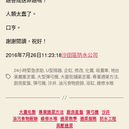
人類太蠢了。
口亨。
謝謝閱讀，祝好！
2016年7月26日11:23:18
沙田區防水公司
24小時緊急求助
,
U型隔器
,
企缸
,
修改
,
化糞
,
吸糞車
,
地台
渠嚴重淤塞
,
大型彈弓機
,
大廈街鋪渠淤塞
,
專業通渠方法
,
Tags
廚房星盤
,
彈弓機
,
沙井
,
油污食物廚餘
,
浴缸
,
維修水喉
Categories
大量毛髮
專業通渠方法
廚房星盤
彈弓機
沙井
油污食物廚餘
維修水喉
通渠教學
通渠服務
防水工程
高壓通渠