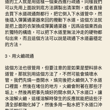
道的工人就是用這樣一個東西進行疏通。同樣我們
可以先用上面說到底方法調製出清潔劑，或者直接
去買下水道疏通劑都行，把它倒入下水道管中，然
後插入彈簧通渠器來回的攪動下水道。這個方法就
是把上面的衣架換成彈簧通渠器，因爲這個東西由
於獨特的構造，可以把下水道里無法沖走的硬物都
勾出來，而且這個方法可以說是疏通下水道最穩定
的方法。
3、用火鹼疏通
這個方法也很管用，但要注意的是如果是塑料排水
道管，那就別用這個方法了，不然可能會燒壞水
管。我們先燒一壺開水，燒完後把火鹼倒入下水道
口裡面，然後在堵住的地方，火鹼會附著在那些汙
垢上。然後再把事先燒好的開水倒入下水道口，讓
水溶解火鹼，這樣溶解時發生的反應就能把這些汙
漬全部都融化掉了，然後多用一點水把下水道口沖