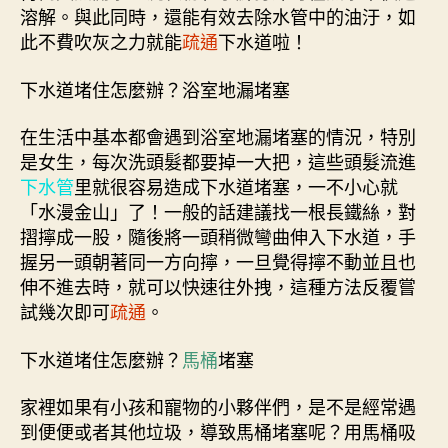
溶解。與此同時，還能有效去除水管中的油汙，如
此不費吹灰之力就能
疏通
下水道啦！
下水道堵住怎麼辦？浴室地漏堵塞
在生活中基本都會遇到浴室地漏堵塞的情況，特別
是女生，每次洗頭髮都要掉一大把，這些頭髮流進
下水管
里就很容易造成下水道堵塞，一不小心就
「水漫金山」了！一般的話建議找一根長鐵絲，對
摺擰成一股，隨後將一頭稍微彎曲伸入下水道，手
握另一頭朝著同一方向擰，一旦覺得擰不動並且也
伸不進去時，就可以快速往外拽，這種方法反覆嘗
試幾次即可
疏通
。
下水道堵住怎麼辦？
馬桶
堵塞
家裡如果有小孩和寵物的小夥伴們，是不是經常遇
到便便或者其他垃圾，導致馬桶堵塞呢？用馬桶吸