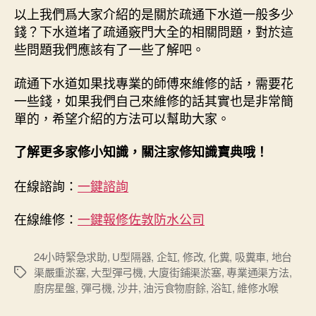
以上我們爲大家介紹的是關於疏通下水道一般多少
錢？下水道堵了疏通竅門大全的相關問題，對於這
些問題我們應該有了一些了解吧。
疏通下水道如果找專業的師傅來維修的話，需要花
一些錢，如果我們自己來維修的話其實也是非常簡
單的，希望介紹的方法可以幫助大家。
了解更多家修小知識，關注家修知識寶典哦！
在線諮詢：
一鍵諮詢
在線維修：
一鍵報修
佐敦防水公司
24小時緊急求助
,
U型隔器
,
企缸
,
修改
,
化糞
,
吸糞車
,
地台
渠嚴重淤塞
,
大型彈弓機
,
大廈街鋪渠淤塞
,
專業通渠方法
,
Tags
廚房星盤
,
彈弓機
,
沙井
,
油污食物廚餘
,
浴缸
,
維修水喉