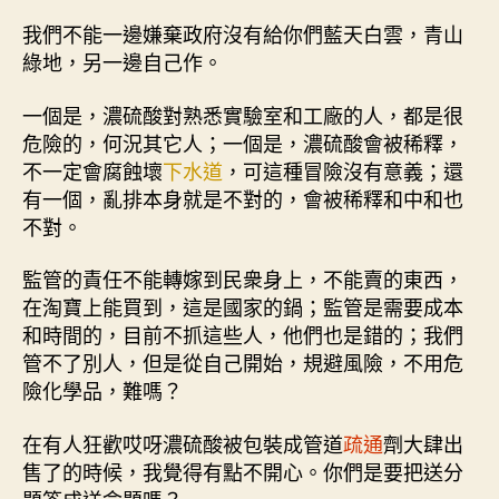
我們不能一邊嫌棄政府沒有給你們藍天白雲，青山
綠地，另一邊自己作。
一個是，濃硫酸對熟悉實驗室和工廠的人，都是很
危險的，何況其它人；一個是，濃硫酸會被稀釋，
不一定會腐蝕壞
下水道
，可這種冒險沒有意義；還
有一個，亂排本身就是不對的，會被稀釋和中和也
不對。
監管的責任不能轉嫁到民衆身上，不能賣的東西，
在淘寶上能買到，這是國家的鍋；監管是需要成本
和時間的，目前不抓這些人，他們也是錯的；我們
管不了別人，但是從自己開始，規避風險，不用危
險化學品，難嗎？
在有人狂歡哎呀濃硫酸被包裝成管道
疏通
劑大肆出
售了的時候，我覺得有點不開心。你們是要把送分
題答成送命題嗎？