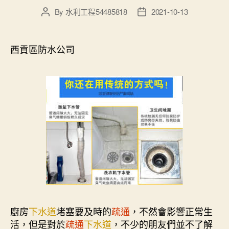
By
水利工程54485818
2021-10-13
Post
Post
author
date
西貢區防水公司
廚房
下水道
堵塞要及時的
疏通
，不然會影響正常生
活，但是對於
疏通
下水道
，不少的朋友們並不了解