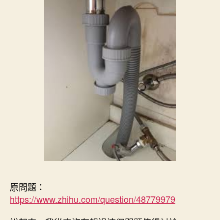
原問題：
https://www.
zhihu.com/question/4877
9979