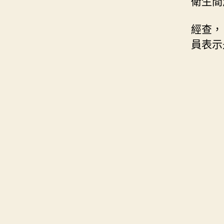
衛生間
經查，
員表示