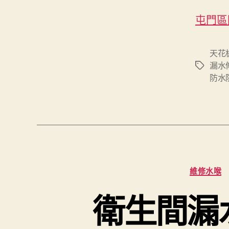
屯門區
天花
漏水
Tags
防水
維修水喉
衛生間漏