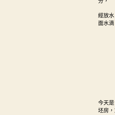
分，
經放水
面水滴
今天是
坯房，