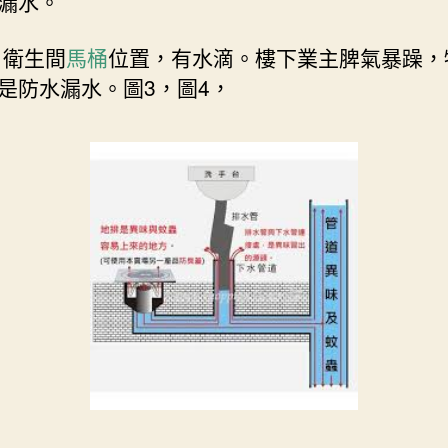
漏水。
 衛生間
馬桶
位置，有水滴。樓下業主脾氣暴躁，
是防水漏水。圖3，圖4，