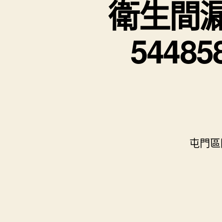
衛生間漏
544
屯門區