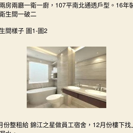
兩房兩廳一衛一廚，107平南北通透戶型。16年
衛生間一破二
生間樣子 圖1-圖2
9月份整租給 錦江之星做員工宿舍，12月份樓下找