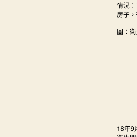
情況：
房子，
圖：衛
18年