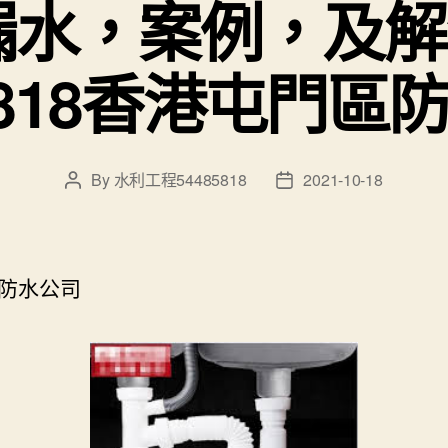
水，案例，及解
85818香港屯門區
By
水利工程54485818
2021-10-18
Post
Post
author
date
防水公司