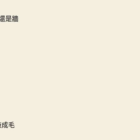
還是牆
敲成毛