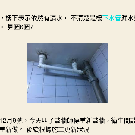
，樓下表示依然有漏水， 不清楚是樓
下水管
漏水
。 見圖6圖7
12月9號，今天叫了敲牆師傅重新敲牆，衛生間
重新做。 後續根據施工更新狀況