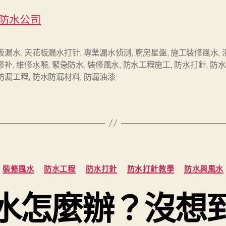
防水公司
板漏水
,
天花板漏水打针
,
專業漏水侦测
,
廚房星盤
,
施工裝修風水
,
修补
,
維修水喉
,
緊急防水
,
裝修風水
,
防水工程施工
,
防水打針
,
防水
防漏工程
,
防水防漏材料
,
防漏油漆
Categories
裝修風水
防水工程
防水打針
防水打針教學
防水與風水
水怎麼辦？沒想