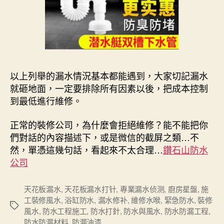
以上列舉的漏水情況基本都能遇到，大家切記漏水
就砸地面，一定要排除所有因素以後，把成本控制
到最低進行維修。
正常的裝修公司，為什麼會拒絕維修？能不能把你
們對話的內容描述下，或是微信的截屏之類…不
然，單憑這幾句話，看起來不太合理…
鑽石山防水
公司
天花板漏水
,
天花板漏水打针
,
專業漏水侦测
,
廚房星盤
,
施
工裝修風水
,
浴缸防水
,
漏水修补
,
維修水喉
,
緊急防水
,
裝修
Tags
風水
,
防水工程施工
,
防水打針
,
防水與風水
,
防水防漏工程
,
防水防漏材料
,
防漏油漆