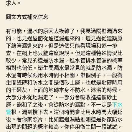
求人。
圖文方式補充信息
有可能，漏水的原因太複雜了，我見過隔壁漏過來
的，也見過屋面從煙道漏進來的，還見過從建築原
下線管漏進來的。但是這個只能看現場和逐一排
查，在網上也只能這麼說說。但是這種特殊情況比
較少，常見的還是防水漏，進水管排水管漏的概率
相對也偏低。衛生間漏水最常見的就是防水漏。防
水漏有時候跟用水時間不相關，舉個例子，一般衛
生間瓷磚和防水之間是個砂土層，也就是貼磚時用
的干砸灰，上面的地磚本身不防水，淋浴的時候，
大部分水從地漏走了，一部分會吸收進這個砂土
層，飽和了之後，會從防水的漏點，不一定是
下水
管
根，漏到樓下去。這個時間會比用水時間大幅延
後。看你家照片，比如牆邊漏點推測還是你家防水
出現的問題的概率較高。你停用衛生間一段試試，