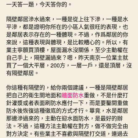
一天答一題，今天答你的。
隔壁鄰居滲水過來，一種是從上往下滲，一種是水
平滲，都是證明你所在的小區人氣很旺的表現，也
是鄰居表示存在的一種體現。不過，作爲鄰居的你
來說，這種表現與體現，是比較糟心的。所以，有
業主寧願買頂樓，屋面漏水沒關係，至少主動權在
自己手上，隔壁漏過來？嗯，昨天南京一位業主就
買了一個大平層，200方，一層一戶，還是頂層，沒
有隔壁鄰居。
你這種有隔壁的，給你兩個建議，一種是隔壁鄰居
把自己的衛生間地面和
牆面防水
重做，不是什麼打
針灌漿或者表面刷防水應付一下，而是要鑿開重做
防水後恢復這種徹底的方式才行。畢竟，水是鄰居
那邊滲過來的，主動在迎水面防水，是最好的辦
法。不過，這種方法主動權在對方，做不做完全由
對方決定。有些業主不喜歡與隔壁打交道，連過去