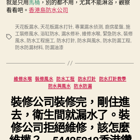
就是只用
馬桶
，別的都不用，尤其不能淋浴，觀察
看看吧。
香港島防水公司
天花板漏水
,
天花板漏水打针
,
專業漏水侦测
,
廚房星盤
,
施
工裝修風水
,
浴缸防水
,
漏水修补
,
維修水喉
,
緊急防水
,
裝修
Tags
風水
,
防水工程施工
,
防水打針
,
防水與風水
,
防水防漏工程
,
防水防漏材料
,
防漏油漆
Categories
維修水喉
裝修風水
防水工程
防水打針
防水打針教學
防水與風水
防水防漏
裝修公司裝修完，剛住進
去，衛生間就漏水了。裝
修公司拒絕維修，該怎麼
維權？ – 54485818香港鑽