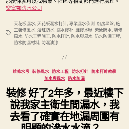
那麼你就可以找物業、社區等相關部門進行處理。
樂富邨防水公司
天花板漏水
,
天花板漏水打针
,
專業漏水侦测
,
廚房星盤
,
施
工裝修風水
,
浴缸防水
,
漏水修补
,
維修水喉
,
緊急防水
,
裝修
Tags
風水
,
防水工程施工
,
防水打針
,
防水與風水
,
防水防漏工程
,
防水防漏材料
,
防漏油漆
Categories
維修水喉
裝修風水
防水工程
防水打針
防水打針教學
防水與風水
防水防漏
裝修 好了2年多，最近樓下
說我家主衛生間漏水，我
去看了確實在地漏周圍有
明顯的滲水水滴？ –