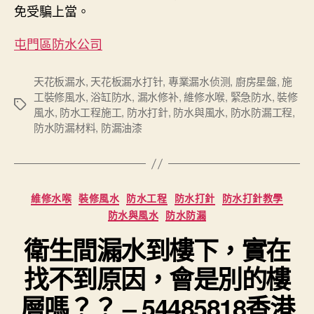
免受騙上當。
屯門區防水公司
天花板漏水
,
天花板漏水打针
,
專業漏水侦测
,
廚房星盤
,
施
工裝修風水
,
浴缸防水
,
漏水修补
,
維修水喉
,
緊急防水
,
裝修
Tags
風水
,
防水工程施工
,
防水打針
,
防水與風水
,
防水防漏工程
,
防水防漏材料
,
防漏油漆
Categories
維修水喉
裝修風水
防水工程
防水打針
防水打針教學
防水與風水
防水防漏
衛生間漏水到樓下，實在
找不到原因，會是別的樓
層嗎？？ – 54485818香港