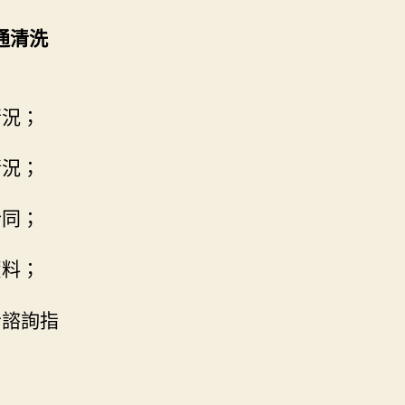
通清洗
情況；
情況；
合同；
資料；
者諮詢指
；