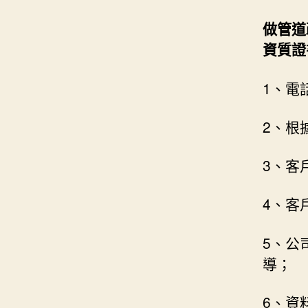
做管道
資質證
1、電
2、根
3、客
4、客
5、公
導；
6、資