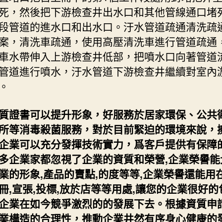
死，然後把下游檢查井出水口和其他管線通口堵
段管道的進水口和出水口。汙水管道疏通清洗疏
案，清洗車疏通，使用高壓清洗車進行管道疏通
車水帶伸入上游檢查井低部，把噴水口向著管道
管道進行噴水，汙水管道下游檢查井繼續對室內
。
質證書可以提升形象，好服務於居家環保、公共
所等消毒殺菌服務，對於目前緊迫的環境來說，
企業可以充分發揮技術實力，爲客戶提供有保障
多企業家都忽視了企業的資質和榮營,企業榮譽能
業的形象,產品的賣點,的度等等,企業榮譽還能用在
冊,宣張,投標,放於店等等用處,讓您的企業很好的
企業在如今競爭激烈的的發展下去。根據資質申
業構造的合理性，推動企業井然有序身心健康的