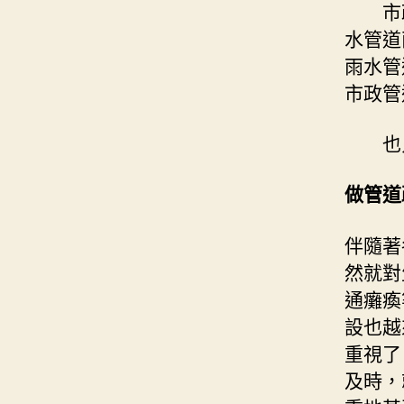
市政
水管道
雨水管
市政管
也只
做管道
伴隨著
然就對
通癱瘓
設也越
重視了
及時，