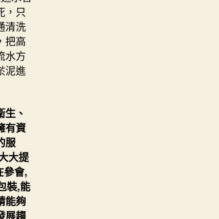
死，只
通清洗
，把高
流水方
淤泥進
衛生、
擁有資
的服
大大提
參會,
包裝,能
請能夠
發展趨