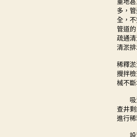
重地甚
多，管
全，不
管道的
疏通清
清淤排
稀釋淤
攪拌檢
械不斷
吸汙
查井剩
進行稀
設置