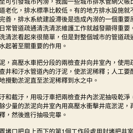
至可引發城市內澇，我國一些城市排水管網欠帳
道老化，排水標準比較低。有的地方排水設施就
完善，排水系統建設滯後是造成內澇的一個重要
日常管道疏通清洗清淤維護工作就越發顯得重要
洗清淤看起來很簡單，但是對整個城市的管道疏
水起著至關重要的作用。
泥，高壓水車把分段的兩檢查井向井室內，使用
查井和汙水管道內的汙泥，使淤泥稀釋；人工要
地攪動淤泥直至淤泥稀釋到水之中。
和截汙，用吸汙車把兩檢查井內淤泥抽吸乾淨
餘少量的淤泥向井室內用高壓水衝擊井底淤泥，
釋，然後進行抽吸完畢。
堵口把自上而下的第1個工作段處用封堵把井室