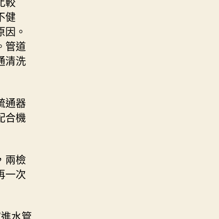
比較
不健
原因。
。管道
通清洗
疏通器
配合機
，兩檢
再一次
進水管