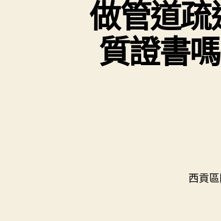
做管道疏
質證書嗎？
西貢區