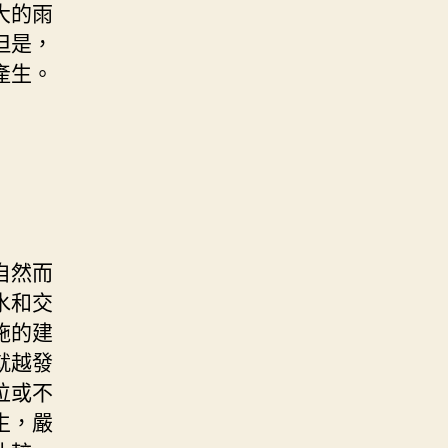
大的雨
但是，
產生。
自然而
水和交
施的建
就越發
位或不
生，嚴