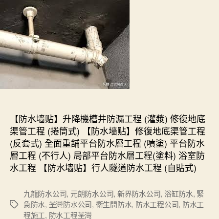
【防水墙贴】升降機槽井防漏工程 (灌漿) 修復地底
渠管工程 (捲筒式) 【防水墙贴】修復地底渠管工程
(反套式) 全面重舖平台防水層工程 (噴塗) 平台防水
層工程 (不行人) 局部平台防水層工程(塗料) 浴室防
水工程 【防水墙贴】行人隧道防水工程 (自貼式)
九龍防水公司
,
元朗防水公司
,
新界防水公司
,
浴缸防水
,
緊
急防水
,
荃灣防水公司
,
衛生間防水
,
防水工程公司
,
防水工
Tags
程施工
,
防水工程荃灣