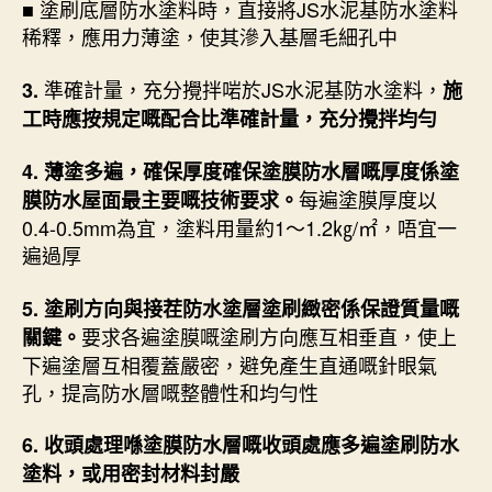
■ 塗刷底層防水塗料時，直接將JS水泥基防水塗料
稀釋，應用力薄塗，使其滲入基層毛細孔中
準確計量，充分攪拌啱於JS水泥基防水塗料，
3.
施
工時應按規定嘅配合比準確計量，充分攪拌均勻
4. 薄塗多遍，確保厚度確保塗膜防水層嘅厚度係塗
每遍塗膜厚度以
膜防水屋面最主要嘅技術要求。
0.4-0.5mm為宜，塗料用量約1～1.2㎏/㎡，唔宜一
遍過厚
5. 塗刷方向與接茬防水塗層塗刷緻密係保證質量嘅
要求各遍塗膜嘅塗刷方向應互相垂直，使上
關鍵。
下遍塗層互相覆蓋嚴密，避免產生直通嘅針眼氣
孔，提高防水層嘅整體性和均勻性
6. 收頭處理喺塗膜防水層嘅收頭處應多遍塗刷防水
塗料，或用密封材料封嚴