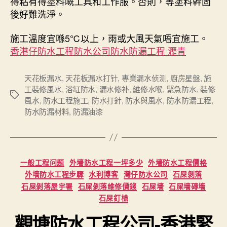
得粘有得塗料嘅工具和工作服。否則，等塗料幹固
後好難洗淨。
施工溫度宜喺5℃以上，雨或大風天氣唔宜施工。
香港仔防水工程防水公司防水防漏工程 瀝青
天花板漏水
,
天花板漏水打针
,
專業漏水侦测
,
廚房星盤
,
施
工裝修風水
,
浴缸防水
,
漏水修补
,
維修水喉
,
緊急防水
,
裝修
Tags
風水
,
防水工程施工
,
防水打針
,
防水與風水
,
防水防漏工程
,
防水防漏材料
,
防漏油漆
Categories
一般工程问题
外墻防水工程一坪多少
外墻防水工程價格
外墻防水工程步驟
水利博客
灣仔防水公司
石屎剝落
石屎剝落屋宇署
石屎剝落維修價錢
石屎墻
石屎墻磚墻
石屎釘槍
觀塘防水工程公司-香港緊