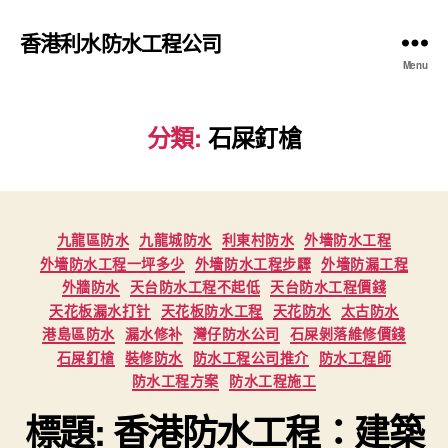
香港利水防水工程公司
Menu
分類:
石屎釘槍
Categories
九龍區防水
九龍城防水
利東村防水
外墻防水工程
外墻防水工程一坪多少
外墻防水工程步驟
外墻防漏工程
外牆防水
天台防水工程不起低
天台防水工程價錢
天花板漏水打针
天花板防水工程
天花防水
太古防水
港島區防水
漏水修补
灣仔防水公司
石屎剝落維修價錢
石屎釘槍
裝修防水
防水工程公司推介
防水工程師
防水工程方案
防水工程施工
標題: 香港防水工程：建築