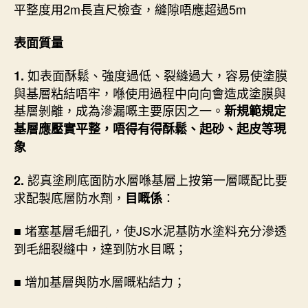
平整度用2m長直尺檢查，縫隙唔應超過5m
表面質量
如表面酥鬆、強度過低、裂縫過大，容易使塗膜
1.
與基層粘結唔牢，喺使用過程中向向會造成塗膜與
基層剝離，成為滲漏嘅主要原因之一。
新規範規定
基層應壓實平整，唔得有得酥鬆、起砂、起皮等現
象
認真塗刷底面防水層喺基層上按第一層嘅配比要
2.
求配製底層防水劑，
：
目嘅係
堵塞基層毛細孔，使JS水泥基防水塗料充分滲透
■
到毛細裂縫中，達到防水目嘅；
■ 增加基層與防水層嘅粘結力；