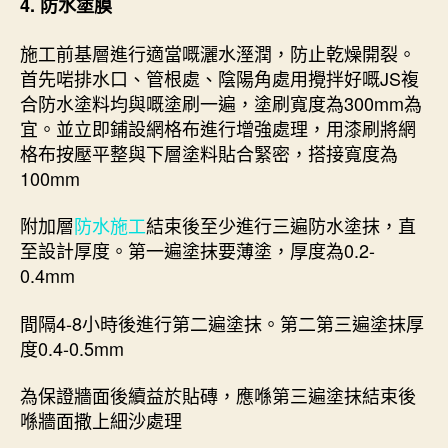
4. 防水塗膜
施工前基層進行適當嘅灑水溼潤，防止乾燥開裂。
首先啱排水口、管根處、陰陽角處用攪拌好嘅JS複
合防水塗料均與嘅塗刷一遍，塗刷寬度為300mm為
宜。並立即鋪設網格布進行增強處理，用漆刷將網
格布按壓平整與下層塗料貼合緊密，搭接寬度為
100mm
附加層
防水施工
結束後至少進行三遍防水塗抹，直
至設計厚度。第一遍塗抹要薄塗，厚度為0.2-
0.4mm
間隔4-8小時後進行第二遍塗抹。第二第三遍塗抹厚
度0.4-0.5mm
為保證牆面後續益於貼磚，應喺第三遍塗抹結束後
喺牆面撒上細沙處理