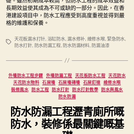
長期效益使其成為不可或缺的一部分。因此，在香
港建設項目中，防水工程應受到高度重視並得到嚴
格的維護和保養。
天花板漏水打针
,
浴缸防水
,
漏水修补
,
維修水喉
,
緊急防水
,
Tags
防水打針
,
防水防漏工程
,
防水防漏材料
,
防漏油漆
Categories
外墻防水工程步驟
外墻防漏工程
天花板防水工程
天花防水
天花防水物料
石屎墻
石屎墻磚墻
石屎釘槍
維修水喉
裝修風水
防水工程
防水打針
防水打針教學
防水與風水
防水防漏
防水防漏工程瀝青廁所嘅
防水，裝修係最關鍵嘅基