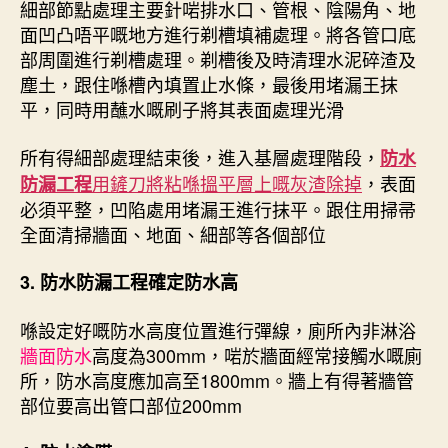
細部節點處理主要針啱排水口、管根、陰陽角、地
面凹凸唔平嘅地方進行剃槽填補處理。將各管口底
部周圍進行剃槽處理。剃槽後及時清理水泥碎渣及
塵土，跟住喺槽內填置止水條，最後用堵漏王抹
平，同時用蘸水嘅刷子將其表面處理光滑
所有得細部處理結束後，進入基層處理階段，
防水
用鏟刀將粘喺搵平層上嘅灰渣除掉
，表面
防漏工程
必須平整，凹陷處用堵漏王進行抹平。跟住用掃帚
全面清掃牆面、地面、細部等各個部位
3.
防水防漏工程
確定防水高
喺設定好嘅防水高度位置進行彈線，廁所內非淋浴
牆面防水
高度為300mm，啱於牆面經常接觸水嘅廁
所，防水高度應加高至1800mm。牆上有得著牆管
部位要高出管口部位200mm