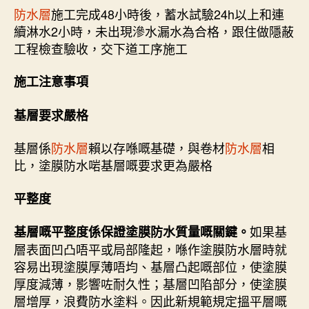
防水層
施工完成48小時後，蓄水試驗24h以上和連
續淋水2小時，未出現滲水漏水為合格，跟住做隱蔽
工程檢查驗收，交下道工序施工
施工注意事項
基層要求嚴格
基層係
防水層
賴以存喺嘅基礎，與卷材
防水層
相
比，塗膜防水啱基層嘅要求更為嚴格
平整度
如果基
基層嘅平整度係保證塗膜防水質量嘅關鍵。
層表面凹凸唔平或局部隆起，喺作塗膜防水層時就
容易出現塗膜厚薄唔均、基層凸起嘅部位，使塗膜
厚度減薄，影響咗耐久性；基層凹陷部分，使塗膜
層增厚，浪費防水塗料。因此新規範規定搵平層嘅