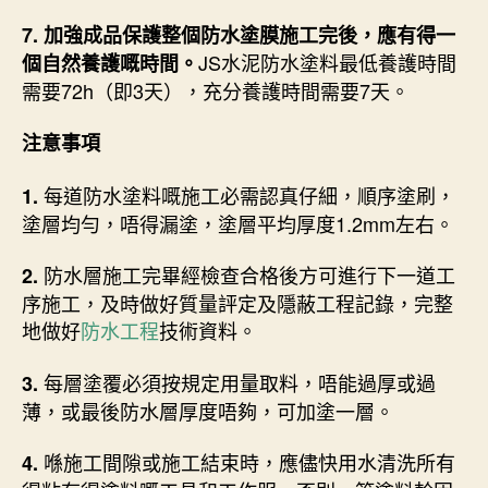
7. 加強成品保護整個防水塗膜施工完後，應有得一
JS水泥防水塗料最低養護時間
個自然養護嘅時間。
需要72h（即3天），充分養護時間需要7天。
注意事項
每道防水塗料嘅施工必需認真仔細，順序塗刷，
1.
塗層均勻，唔得漏塗，塗層平均厚度1.2mm左右。
防水層施工完畢經檢查合格後方可進行下一道工
2.
序施工，及時做好質量評定及隱蔽工程記錄，完整
地做好
防水工程
技術資料。
每層塗覆必須按規定用量取料，唔能過厚或過
3.
薄，或最後防水層厚度唔夠，可加塗一層。
喺施工間隙或施工結束時，應儘快用水清洗所有
4.