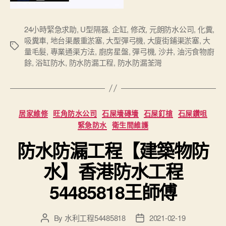
24小時緊急求助
,
U型隔器
,
企缸
,
修改
,
元朗防水公司
,
化糞
,
吸糞車
,
地台渠嚴重淤塞
,
大型彈弓機
,
大廈街鋪渠淤塞
,
大
Tags
量毛髮
,
專業通渠方法
,
廚房星盤
,
彈弓機
,
沙井
,
油污食物廚
餘
,
浴缸防水
,
防水防漏工程
,
防水防漏荃灣
Categories
居家維修
旺角防水公司
石屎墻磚墻
石屎釘槍
石屎鑽咀
緊急防水
衛生間維護
防水防漏工程【建築物防
水】香港防水工程
54485818王師傅
By
水利工程54485818
2021-02-19
Post
Post