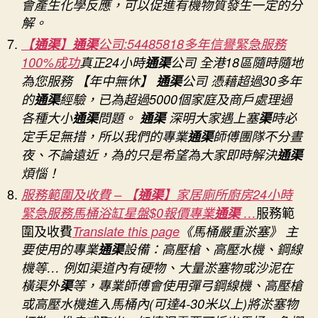
會產生化學反應，可以促進有機物質發生一定的分
解。
【
通渠
】
通渠
公司:54485818多年信譽緊急服務
100%成功
真正24小時
通渠
公司 全港18區隨時隨地
為您服務 【年中無休】
通渠
公司 憑藉超過30多年
的
通渠
經驗，已為超過5000個家庭及商戶處理過
各種大小
通渠
問題。
通渠
深明大家遇上塞
渠
時必
定手足無措，所以我們的專業
通渠
師傅團隊不分晝
夜、不論遠近，為的只是希望為大家即時解決
通渠
煩惱！
服務範圍及收費 – 【
通渠
】家居廁所廚房24小時
服務範
緊急服務馬桶浴缸星盤$0報價專業
通渠
…
圍及收費
Translate this page
《馬桶嚴重淤塞》 主
要使用的專業
通渠
設備：高壓槍、高壓水機、鋼線
機等… 例如渠道內有硬物、大量淤塞物或沙泥在
橫渠外
渠
等，專業師傅會使用彈弓鋼線機、高壓槍
或高壓水機進入馬桶內(可達4-30米以上)將淤塞物