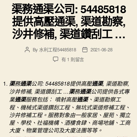
渠務通渠公司: 54485818
提供高壓通渠, 渠道勘察,
沙井修補, 渠道鑽刮工 …
By
水利工程54485818
2021-06-28
Post
Post
author
date
在
有 1 則留言
〈渠
務
通
渠
務
通渠
公司: 54485818提供高壓
通渠
, 渠道勘察,
渠
沙井修補, 渠道鑽刮工 …
渠
務
通渠
公司提供各式專
公
業
通渠
服務包括： 噴射高壓
通渠
、渠道勘察工
司:
54485818
程、機械式渠道鑽刮工程、無坑式渠道修補工程、
提
沙井修補工程。服務對象由一般家居、屋苑、獨立
供
屋、學校、社福機構、酒樓食肆、商場地舖、工商
高
大廈、物業管理公司及大廈法團等等。
壓