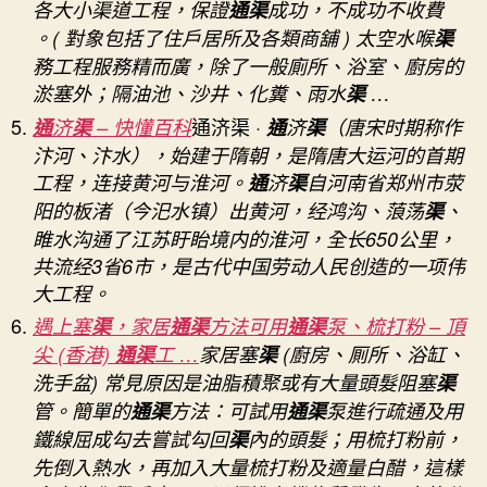
各大小渠道工程，保證
通渠
成功，不成功不收費
。( 對象包括了住戶居所及各類商舖 ) 太空水喉
渠
務工程服務精而廣，除了一般廁所、浴室、廚房的
淤塞外；隔油池、沙井、化糞、雨水
渠
…
通济渠
通
济
渠
– 快懂百科
·
通
济
渠
（唐宋时期称作
汴河、汴水），始建于隋朝，是隋唐大运河的首期
工程，连接黄河与淮河。
通
济
渠
自河南省郑州市荥
阳的板渚（今汜水镇）出黄河，经鸿沟、蒗荡
渠
、
睢水沟通了江苏盱眙境内的淮河，全长650公里，
共流经3省6市，是古代中国劳动人民创造的一项伟
大工程。
遇上塞
渠
，家居
通渠
方法可用
通渠
泵、梳打粉 – 頂
尖 (香港)
通渠
工 …
家居塞
渠
(廚房、厠所、浴缸、
洗手盆) 常見原因是油脂積聚或有大量頭髮阻塞
渠
管。簡單的
通渠
方法：可試用
通渠
泵進行疏通及用
鐵線屈成勾去嘗試勾回
渠
內的頭髮；用梳打粉前，
先倒入熱水，再加入大量梳打粉及適量白醋，這樣