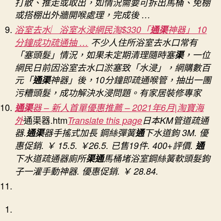
打散、推走或取出，如情況需要可拆出馬桶、免棚
或搭棚出外牆開喉處理，完成後 …
浴室去水︳浴室水浸網民淘$330「
通渠
神器」 10
分鐘成功疏通抽 …
不少人住所浴室去水口常有
「塞頭髮」情況，如果未定期清理隨時塞
渠
，一位
網民日前因浴室去水口淤塞致「水浸」，網購數百
元「
通渠
神器」後，10分鐘即疏通喉管，抽出一團
污糟頭髮，成功解決水浸問題。有家居裝修專家
通渠
器 – 新人首單優惠推薦 – 2021年6月|淘寶海
通渠器.htm
外
Translate this page
日本KM管道疏通
器.
通渠
器手搖式加長 鋼絲彈簧
通
下水道鉤 3M. 優
惠促銷. ￥ 15.5. ￥26.5. 已售19件. 400+評價.
通
下水道疏通器廁所
渠通
馬桶堵浴室鋼絲簧軟頭髮鉤
子一灌手動神器. 優惠促銷. ￥ 28.84.