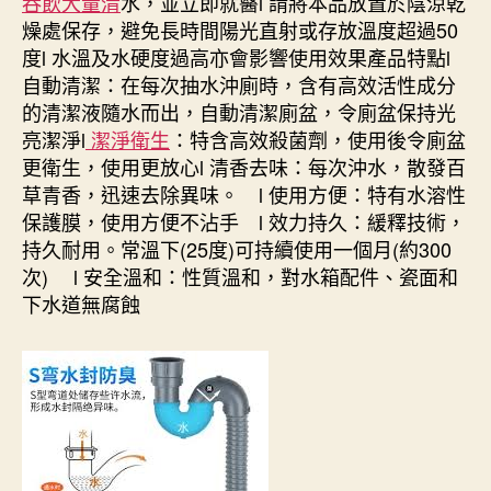
吞飲大量清
水，並立即就醫l 請將本品放置於陰涼乾
渠
公
燥處保存，避免長時間陽光直射或存放溫度超過50
司，
度l 水溫及水硬度過高亦會影響使用效果產品特點l
通
自動清潔：在每次抽水沖廁時，含有高效活性成分
渠
的清潔液隨水而出，自動清潔廁盆，令廁盆保持光
服
亮潔淨l
潔淨衛生
：​​特含高效殺菌劑，使用後令廁盆
務
更衛生，使用更放心l 清香去味：每次沖水，散發百
54485818
草青香，迅速去除異味。 l 使用方便：特有水溶性
防
水
保護膜，使用方便不沾手 l 效力持久：緩釋技術，
打
持久耐用。常溫下(25度)可持續使用一個月(約300
針，
次) l 安全溫和：性質溫和，對水箱配件、瓷面和
高
下水道無腐蝕
壓
通
渠〉
中