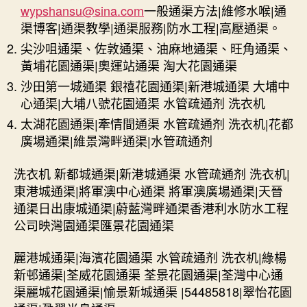
wypshansu@sina.com
一般通渠方法|維修水喉|通
渠博客|通渠教學|通渠服務|防水工程|高壓通渠。
尖沙咀通渠、佐敦通渠、油麻地通渠、旺角通渠、
黃埔花園通渠|奧運站通渠 淘大花園通渠
沙田第一城通渠 銀禧花園通渠|新港城通渠 大埔中
心通渠|大埔八號花園通渠 水管疏通剂 洗衣机
太湖花園通渠|牽情間通渠 水管疏通剂 洗衣机|花都
廣場通渠|維景灣畔通渠|水管疏通剂
洗衣机 新都城通渠|新港城通渠 水管疏通剂 洗衣机|
東港城通渠|將軍澳中心通渠 將軍澳廣場通渠|天晉
通渠日出康城通渠|蔚藍灣畔通渠香港利水防水工程
公司映灣園通渠匯景花園通渠
麗港城通渠|海濱花園通渠 水管疏通剂 洗衣机|綠楊
新邨通渠|荃威花園通渠 荃景花園通渠|荃灣中心通
渠麗城花園通渠|愉景新城通渠 |54485818|翠怡花園