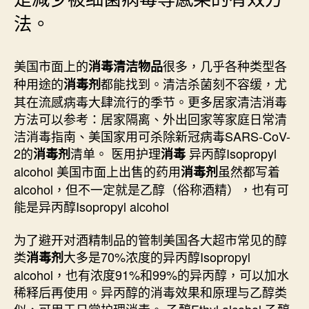
專
家
法。
廚
房
浴
美国市面上的
很多，几乎各种类型各
消毒清洁物品
室
种用途的
都能找到。清洁杀菌刻不容缓，尤
消毒剂
水
其在流感病毒大肆流行的季节。更多居家清洁消毒
利
方法可以参考：居家隔离、外出回家等家庭日常清
工
洁消毒指南、美国家用可杀除新冠病毒SARS-CoV-
程
2的
清单。 医用护理
异丙醇Isopropyl
消毒剂
消毒
54485818〉
中
alcohol 美国市面上出售的药用
虽然都写着
消毒剂
alcohol，但不一定就是乙醇（俗称酒精），也有可
能是异丙醇Isopropyl alcohol
为了避开对酒精制品的管制美国各大超市常见的醇
类
大多是70%浓度的异丙醇Isopropyl
消毒剂
alcohol，也有浓度91%和99%的异丙醇，可以加水
稀释后再使用。异丙醇的消毒效果和原理与乙醇类
似，可用于日常护理消毒。 乙醇Ethyl alcohol 乙醇