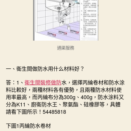
用
什
么
材
料
好？
54485818〉
中
通渠服務
一、衛生間做防水用什么材料好？
答：1、
衛生間裝修做防
水，選擇丙綸卷材和防水涂
料比較好，兩種材料各有優勢，且兩種防水材料使
用率最高，而丙綸布分為300g、400g，防水涂料又
分為K11、廚衛防水王、聚氨酯、硅橡膠等，具體
請看下圖所示！54485818
下圖1丙綸防水卷材