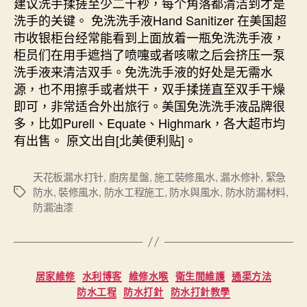
建议洗手揉搓至少二十秒，每个角落都清洁到才是
洗手的关键。 免洗洗手液Hand Sanitizer 在美国超
市收银柜台经常能看到上面放着一瓶免洗洗手液，
柜员们在用手遮挡了喷嚏或者咳嗽之后会挤压一泵
洗手液来清洁双手。免洗洗手液的好处是无需水
源，也不用擦手或者烘干，双手揉搓直至双手干燥
即可，非常适合外出旅行。美国免洗洗手液品牌很
多，比如Purell、Equate、Highmark，各大超市均
有出售。 原文出自[北美便利贴]。
天花板漏水打针
,
廚房星盤
,
施工裝修風水
,
漏水修补
,
緊急
防水
,
裝修風水
,
防水工程施工
,
防水與風水
,
防水防漏材料
,
Tags
防漏油漆
Categories
居家維修
水利博客
維修水喉
衛生間維護
通渠方法
防水工程
防水打針
防水打針教學