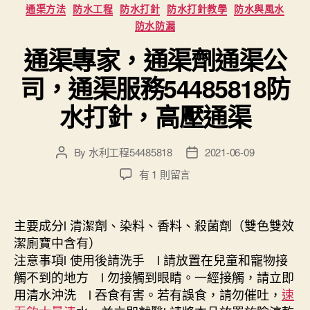
通渠方法
防水工程
防水打針
防水打針教學
防水與風水
防水防漏
通渠專家，通渠劑通渠公
司，通渠服務54485818防
水打針，高壓通渠
By
水利工程54485818
2021-06-09
Post
Post
author
date
在
有 1 則留言
〈通
渠
專
主要成分l 清潔劑、染料、香料、殺菌劑（雙色雙效
家，
潔廁寶中含有）
通
注意事項l 使用後請洗手 l 請放置在兒童和寵物接
渠
觸不到的地方 l 勿接觸到眼睛。一經接觸，請立即
劑
用清水沖洗 l 吞食有害。若有誤食，請勿催吐，
速
通