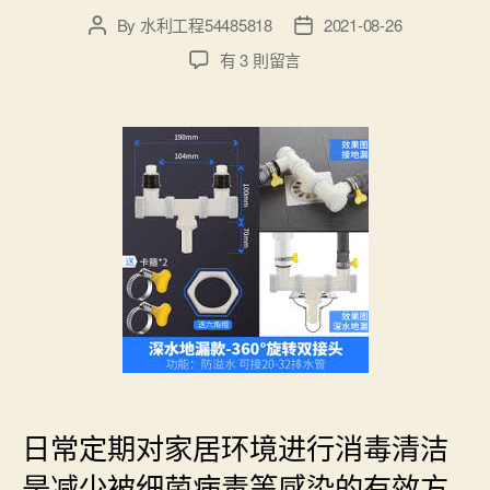
By
水利工程54485818
2021-08-26
Post
Post
author
date
在
有 3 則留言
〈美
国
好
用
的
居
家
清
洁
消
毒
剂
_
香
港
日常定期对家居环境进行消毒清洁
通
渠
是减少被细菌病毒等感染的有效方