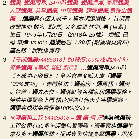
通渠
,
通渠
服務, 24小時
通渠
,
通渠
師傅, 高壓
通渠
,
通
渠,
大圍
通渠
, 美孚
通渠
, 中環
通渠
, 觀塘
通渠
,馬鞍山
通
渠
渠
…
通渠
界有個大老千，經本網踢爆後， 其網頁
道
改頭換面 姓名: 劉x彤, 又名煒哥 性別: 男 (目測 )
勘
生日: 19×9年1月29日 （2018年 29歲） 婚姻: 已
察,
婚 車牌: vs lo*e
通渠
經驗 ：30年 (跟據網頁資料)
沙
座右銘：我就係傳奇: …
井
修
【元朗
通渠
54485818】$0報價100%成功24小時
補,
緊急
通渠
《馬桶 浴缸 廚房》 …
通渠
服務24小時
渠
《不成功不收費》：全港家居商舖大廈「
通渠
道
100%成功」｜專門解決：
通
廁所、
通
馬桶、
通
廚
鑽
房鋅盤、
通
去水位、
通
浴缸等各種家居
通渠
服務。
刮
工
特快平價緊急上門 快速解決任何大小塞
渠
煩惱，
…〉
通渠
完成送免費保養100%安心。
中
通渠
水喉
渠
務工程 54485818 –
通 渠
情 況
喉
渠
務
工程公司有30多年經驗信譽團隊，憑著家族
通渠
生
意及多年
通渠
經驗，提供專業快捷高壓
通渠
，承接