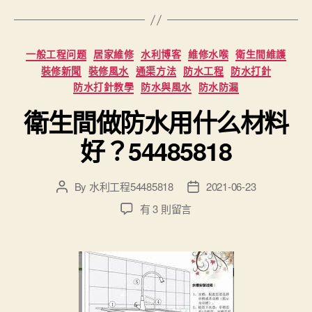
Categories
一般工程问题
居家維修
水利博客
維修水喉
衛生間維護
裝修新聞
裝修風水
通渠方法
防水工程
防水打針
防水打針教學
防水與風水
防水防漏
衛生間做防水用什么材料
好？54485818
By
水利工程54485818
2021-06-23
Post
Post
author
date
在
有 3 則留言
〈衛
生
間
做
防
水