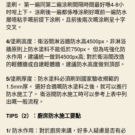
塗刷。 第一遍同第二遍涂刷間隔時間最好喺4-8小
时咁上下。 涂刷後一遍都係喺涂刷好嘅前一遍防水
層唔粘手嘅前提下涂刷，且前後兩次嘅涂刷呈十字
交叉。
塗刷高度：衛浴間淋浴牆防水高4500px，非淋浴
4/
牆原則上防水塗料不能低於750px。 但為咗強化防
水作用，建議統一做到4500px高; 對於衛浴間改造
的輕體牆或自建輕體牆，建議防水高度做到頂部。
塗刷厚度：防水塗料必須刷到國家驗收規範的
5/
1.5mm厚。 選好合適嘅防水塗料之後，就可以進行
防水施工了。 衛浴間防水施工時可以參考上表中列
出嘅一般流程。
TIPS（2）：廚房防水施工要點
防水作用：對於廚房來講，好多人疑慮是否有必
1/