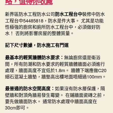
略，值得你收藏
新界區防水工程防水公司
裝修中防水
防水工程台中
工程台中54485818，防水是件大事。 尤其是功能
性極強的廚房和廁所防水工程台中，必須做好防
水！ 否則將影響房屋的整體質量。
記下尺寸數據，防水施工有門道
無論廚房還是衛浴
最基本的輕質牆體防水要求：
間，所有防潮和防水要求的輕質牆體牆面必須進行
處理，牆面高度不宜低於1.8m。 牆體下端應做C20
細石混凝土牆墊，牆墊高出樓地面唔細過100mm。
如果沒有防水層保護，隔
最普通的防水空間高度：
壁牆和對頂角牆易發生霉變。 在鋪牆面瓷磚之前，
要先做牆面防水。 通常防水處理中牆面高度在
30cm即可。