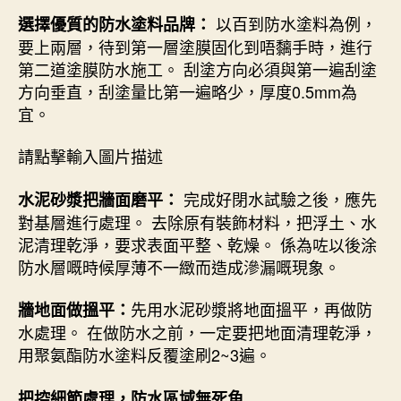
以百到防水塗料為例，
選擇優質的防水塗料品牌：
要上兩層，待到第一層塗膜固化到唔黐手時，進行
第二道塗膜防水施工。 刮塗方向必須與第一遍刮塗
方向垂直，刮塗量比第一遍略少，厚度0.5mm為
宜。
請點擊輸入圖片描述
完成好閉水試驗之後，應先
水泥砂漿把牆面磨平：
對基層進行處理。 去除原有裝飾材料，把浮土、水
泥清理乾淨，要求表面平整、乾燥。 係為咗以後涂
防水層嘅時候厚薄不一緻而造成滲漏嘅現象。
先用水泥砂漿將地面搵平，再做防
牆地面做搵平：
水處理。 在做防水之前，一定要把地面清理乾淨，
用聚氨酯防水塗料反覆塗刷2~3遍。
把控細節處理，防水區域無死角