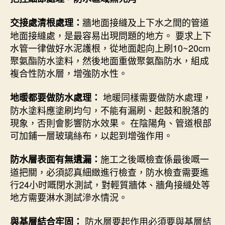
牆地面接縫及上下水之間的管道
交接處清根處理：
地面接縫處，是最容易出現問題的地方。 要求上下
水管一律做好水泥護根，從地面起向上刷10~20cm
聚氨酯防水塗料，然後地面重做聚氨酯防水，組成
複合性防水層，增強防水性。
地暖同樣需要做防水處理，
地暖都要做防水處理：
防水塗料應塗刷均勻，不能有漏刷、起鼓和脫落的
現象，否則會影響防水效果。 在陰陽角、管道根部
可加鋪一層玻璃絲布，以起到增強作用。
施工之後嘅檢查係最後嘅一
防水層表面有無遺漏：
道把關，必須認真細緻進行檢查，防水檢查需要進
行24小时嘅閉水測試，對輕質牆体、牆角接縫处等
地方需要淋水測試滲水情況。
防水層要起作用必須要與基層結
與基層結合牢固：