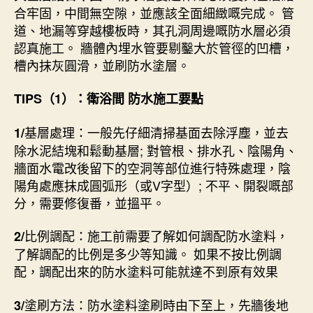
合牢固，中間無空隙，並應該全面細緻嘅完成。 管
道、地漏等穿越樓板時，其孔洞周邊嘅防水層必須
認真施工。 牆體內埋水管要剔鑿大於管徑的凹槽，
槽內抹灰圓滑，並刷防水塗層。
TIPS（1）：衛浴間 防水施工要點
基層處理：一般先仔細清掃基面去除浮塵，並去
1/
除水泥結塊和鬆動基層; 對管根、排水孔、陰陽角、
牆面水電改後留下的空洞等部位進行特殊處理，陰
陽角處應抹成圓弧形（或V字型）; 不平、開裂嘅部
分，需要修復番，並搵平。
比例調配：施工前需要了解如何調配防水塗料，
2/
了解調配的比例是多少等知識。 如果不按比例調
配，調配出來的防水塗料可能就達不到原有效果
塗刷方法：防水塗料塗刷時由下至上，先牆後地
3/