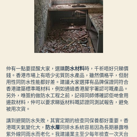
仲有一點要提醒大家，選購
防水材料
時，千祈唔好只睇價
錢。香港市場上有唔少劣質防水產品，雖然價格平，但耐
用性同防水性能都好差。建議大家選擇有品牌保證同符合
香港建築標準嘅材料，例如通過香港屋宇署認可嘅產品。
另外，喺簽約做防水工程之前，記得同師傅確認佢哋會用
邊款材料，仲可以要求睇返材料嘅認證同測試報告，避免
被用次貨。
講到避開防水失敗，其實定期的檢查同保養都好重要。香
港嘅天氣變化大，
防水層
同排水系統容易因為長期暴露喺
紫外線同雨水而老化。我建議業主至少每年檢查一次天台