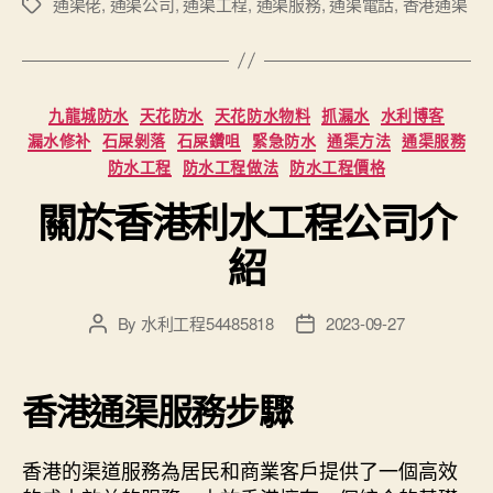
通渠佬
,
通渠公司
,
通渠工程
,
通渠服務
,
通渠電話
,
香港通渠
Tags
Categories
九龍城防水
天花防水
天花防水物料
抓漏水
水利博客
漏水修补
石屎剝落
石屎鑽咀
緊急防水
通渠方法
通渠服務
防水工程
防水工程做法
防水工程價格
關於香港利水工程公司介
紹
By
水利工程54485818
2023-09-27
Post
Post
author
date
香港通渠服務步驟
香港的渠道服務為居民和商業客戶提供了一個高效