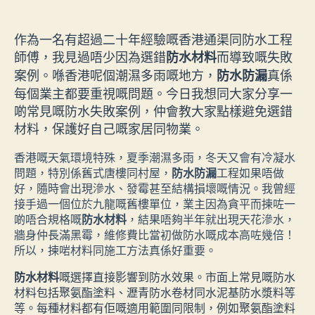
author
date
作為一名有超過二十年經驗嘅香港通渠同防水工程
師傅，我見過唔少因為選錯
而導致嘅失敗
防水材料
案例。喺香港呢個潮濕多雨嘅地方，
真係
防水防漏
每個業主都要重視嘅問題。今日我想同大家分享一
啲常見嘅防水失敗案例，仲會教大家點樣避免選錯
材料，保護好自己嘅家居同物業。
香港嘅天氣環境特殊，夏季潮濕多雨，冬天又會有冷凝水
問題，特別係舊式唐樓同村屋，
防水防漏
工程如果唔做
好，隨時會出現滲水、發霉甚至結構損壞嘅情況。我曾經
接手過一個位於九龍嘅舊樓單位，業主因為貪平而揀咗一
啲唔合規格嘅
防水材料
，結果唔夠半年就出現天花滲水，
牆身仲長滿黑霉，維修費比當初做防水嘅成本高咗幾倍！
所以，揀啱材料同施工方法真係好重要。
防水材料
嘅選擇直接影響到防水效果。市面上常見嘅防水
材料包括聚氨酯塗料、瀝青防水卷材同水泥基防水漿料等
等。每種材料都有佢嘅適用範圍同限制，例如聚氨酯塗料