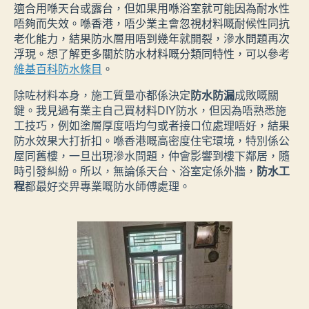
適合用喺天台或露台，但如果用喺浴室就可能因為耐水性
唔夠而失效。喺香港，唔少業主會忽視材料嘅耐候性同抗
老化能力，結果防水層用唔到幾年就開裂，滲水問題再次
浮現。想了解更多關於防水材料嘅分類同特性，可以參考
維基百科防水條目
。
除咗材料本身，施工質量亦都係決定
防水防漏
成敗嘅關
鍵。我見過有業主自己買材料DIY防水，但因為唔熟悉施
工技巧，例如塗層厚度唔均勻或者接口位處理唔好，結果
防水效果大打折扣。喺香港嘅高密度住宅環境，特別係公
屋同舊樓，一旦出現滲水問題，仲會影響到樓下鄰居，隨
時引發糾紛。所以，無論係天台、浴室定係外牆，
防水工
程
都最好交畀專業嘅防水師傅處理。