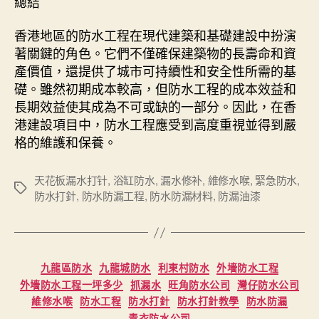
總結
香港地區的防水工程在現代建築和基礎建設中扮演
著關鍵的角色。它們不僅確保建築物的長壽命和資
產價值，還提供了城市可持續性和安全性所需的基
礎。雖然初期成本較高，但防水工程的成本效益和
長期效益使其成為不可或缺的一部分。因此，在香
港建設項目中，防水工程應受到高度重視並得到嚴
格的維護和保養。
天花板漏水打针
,
浴缸防水
,
漏水修补
,
維修水喉
,
緊急防水
,
Tags
防水打針
,
防水防漏工程
,
防水防漏材料
,
防漏油漆
Categories
九龍區防水
九龍城防水
利東村防水
外墻防水工程
外墻防水工程一坪多少
抓漏水
旺角防水公司
灣仔防水公司
維修水喉
防水工程
防水打針
防水打針教學
防水防漏
青衣防水公司