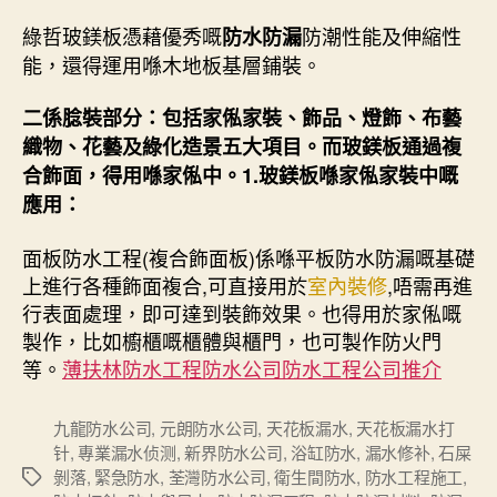
綠哲玻鎂板憑藉優秀嘅
防潮性能及伸縮性
防水防漏
能，還得運用喺木地板基層鋪裝。
二係腍裝部分：包括家俬家裝、飾品、燈飾、布藝
織物、花藝及綠化造景五大項目。而玻鎂板通過複
合飾面，得用喺家俬中。1.玻鎂板喺家俬家裝中嘅
應用：
面板防水工程(複合飾面板)係喺平板防水防漏嘅基礎
上進行各種飾面複合,可直接用於
室內裝修
,唔需再進
行表面處理，即可達到裝飾效果。也得用於家俬嘅
製作，比如櫥櫃嘅櫃體與櫃門，也可製作防火門
等。
薄扶林防水工程防水公司防水工程公司推介
九龍防水公司
,
元朗防水公司
,
天花板漏水
,
天花板漏水打
针
,
專業漏水侦测
,
新界防水公司
,
浴缸防水
,
漏水修补
,
石屎
剝落
,
緊急防水
,
荃灣防水公司
,
衛生間防水
,
防水工程施工
,
Tags