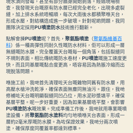
現水漬同發霉，甚至有部分牆身開始剝落。經過現場檢
查，我發現天台嘅原有防水層已經完全老化，出現多處裂
縫，加上排水系統唔暢順，每次大雨後水都積聚喺天台，
形成水壓，對結構造成進一步破壞。針對呢啲問題，我同
團隊決定採用
PU噴塗防水
技術進行翻新。
點解會揀
PU噴塗
呢？首先，
聚氨酯噴塗
（
聚氨酯維基百
科
）係一種高彈性同耐久性嘅防水材料，佢可以形成一層
無縫嘅防水膜，完全覆蓋天台嘅每一個角落，包括裂縫同
不規則表面。相比傳統嘅防水卷材，
PU噴塗
嘅施工速度更
快，而且同基層嘅黏合度更高，唔容易因為熱脹冷縮而出
現脫落問題。
喺施工前，我哋首先清理咗天台嘅雜物同舊有防水層，用
高壓水槍沖洗乾淨，確保表面無塵同無油污。跟住，我哋
修補咗天台嘅明顯裂縫同凹凸位，用水泥砂漿填平，確保
基層平整。呢一步好重要，因為如果基層唔平整，會影響
PU噴塗防水
嘅效果。完成準備工作後，我哋就用專業嘅噴
塗設備，將
聚氨酯防水塗料
均勻地噴喺天台表面，形成一
層約2毫米厚嘅防水膜。為咗保證效果，我哋分兩次噴
塗，確保厚度同覆蓋率都達到標準。