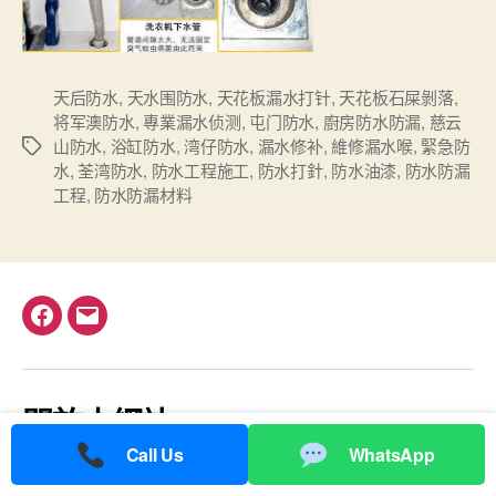
天后防水
,
天水围防水
,
天花板漏水打针
,
天花板石屎剝落
,
将军澳防水
,
專業漏水侦测
,
屯门防水
,
廚房防水防漏
,
慈云
山防水
,
浴缸防水
,
湾仔防水
,
漏水修补
,
維修漏水喉
,
緊急防
Tags
水
,
荃湾防水
,
防水工程施工
,
防水打針
,
防水油漆
,
防水防漏
工程
,
防水防漏材料
Facebook
電
郵
關於本網站
Call Us
WhatsApp
香港水利工程，防水打針，防水工