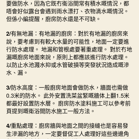
要做防水，因為它既冇衛浴間常有積水嘅情況，都
唔會好似露台會遇到雨水漂打、衣物滴水嘅情況。
但係小編提醒，廚房防水還是不可缺。
有無地漏：有地漏的廚房：對於有地漏的廚房來
2/
說，要考慮到有較大水量的可能性，地面一定要進
行防水處理。 地漏和管根處要著重處理。 對於冇地
漏嘅廚房地面來說，原則上都應該進行防水處理。
以防止水池濺水抑或水管破損等突發狀況造成嘅滲
水、漏。
防水高度：一般廚房地面會做防水，牆面也需做
3/
0.3米的防水。 此外安置洗菜盆緊嘅牆体上翻1.5米
都最好設置防水層。 廚房防水塗料施工可以參考前
頁提到嘅衛浴間防水施工一般方法。
重點處理：廚房牆與地面之間的接縫也是容易發
4/
生滲漏的地方，一定要督促工人處理好這些邊邊角