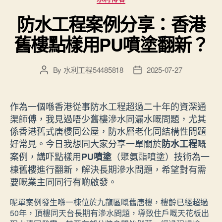
防水工程案例分享：香港
舊樓點樣用PU噴塗翻新？
By
水利工程54485818
2025-07-27
Post
Post
author
date
作為一個喺香港從事防水工程超過二十年的資深通
渠師傅，我見過唔少舊樓滲水同漏水嘅問題，尤其
係香港舊式唐樓同公屋，防水層老化同結構性問題
好常見。今日我想同大家分享一單關於
嘅
防水工程
案例，講吓點樣用
（聚氨酯噴塗）技術為一
PU噴塗
棟舊樓進行翻新，解決長期滲水問題，希望對有需
要嘅業主同同行有啲啟發。
呢單案例發生喺一棟位於九龍區嘅舊唐樓，樓齡已經超過
50年，頂樓同天台長期有滲水問題，導致住戶嘅天花板出