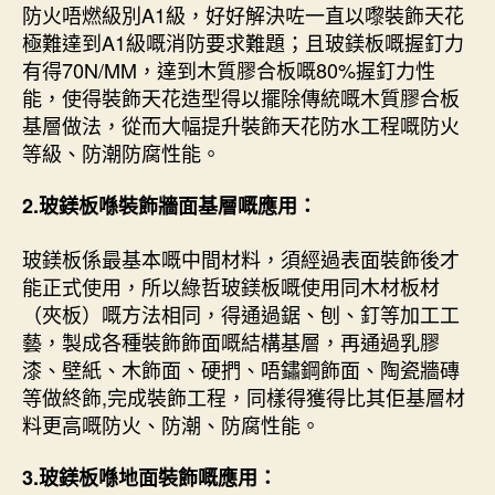
防火唔燃級別A1級，好好解決咗一直以嚟裝飾天花
極難達到A1級嘅消防要求難題；且玻鎂板嘅握釘力
有得70N/MM，達到木質膠合板嘅80%握釘力性
能，使得裝飾天花造型得以擺除傳統嘅木質膠合板
基層做法，從而大幅提升裝飾天花防水工程嘅防火
等級、防潮防腐性能。
2.玻鎂板喺裝飾牆面基層嘅應用：
玻鎂板係最基本嘅中間材料，須經過表面裝飾後才
能正式使用，所以綠哲玻鎂板嘅使用同木材板材
（夾板）嘅方法相同，得通過鋸、刨、釘等加工工
藝，製成各種裝飾飾面嘅結構基層，再通過乳膠
漆、壁紙、木飾面、硬捫、唔鏽鋼飾面、陶瓷牆磚
等做終飾,完成裝飾工程，同樣得獲得比其佢基層材
料更高嘅防火、防潮、防腐性能。
3.玻鎂板喺地面裝飾嘅應用：