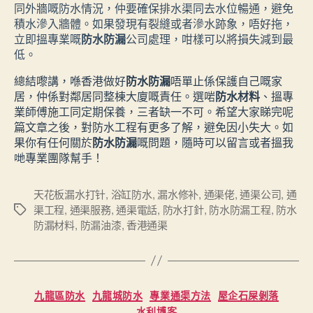
同外牆嘅防水情況，仲要確保排水渠同去水位暢通，避免
積水滲入牆體。如果發現有裂縫或者滲水跡象，唔好拖，
立即搵專業嘅
防水防漏
公司處理，咁樣可以將損失減到最
低。
總結嚟講，喺香港做好
防水防漏
唔單止係保護自己嘅家
居，仲係對鄰居同整棟大廈嘅責任。選啱
防水材料
、搵專
業師傅施工同定期保養，三者缺一不可。希望大家睇完呢
篇文章之後，對防水工程有更多了解，避免因小失大。如
果你有任何關於
防水防漏
嘅問題，隨時可以留言或者搵我
哋專業團隊幫手！
天花板漏水打针
,
浴缸防水
,
漏水修补
,
通渠佬
,
通渠公司
,
通
渠工程
,
通渠服務
,
通渠電話
,
防水打針
,
防水防漏工程
,
防水
Tags
防漏材料
,
防漏油漆
,
香港通渠
Categories
九龍區防水
九龍城防水
專業通渠方法
屋企石屎剝落
水利博客