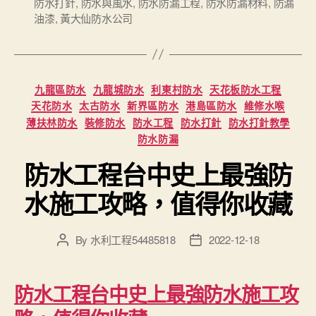
防水打針
,
防水與風水
,
防水防漏工程
,
防水防漏材料
,
防漏
油漆
,
黃大仙防水公司
Categories
九龍區防水
九龍城防水
利東村防水
天花板防水工程
天花防水
太古防水
新界區防水
港島區防水
維修水喉
薄扶林防水
裝修防水
防水工程
防水打針
防水打針教學
防水防漏
防水工程台中史上最強防
水施工攻略，值得你收藏
By
水利工程54485818
2022-12-18
Post
Post
author
date
防水工程台中史上最強防水施工攻