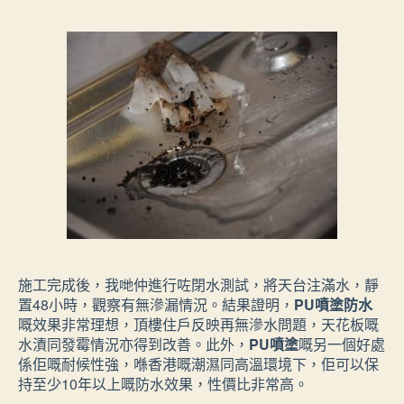
施工完成後，我哋仲進行咗閉水測試，將天台注滿水，靜
置48小時，觀察有無滲漏情況。結果證明，
PU噴塗防水
嘅效果非常理想，頂樓住戶反映再無滲水問題，天花板嘅
水漬同發霉情況亦得到改善。此外，
PU噴塗
嘅另一個好處
係佢嘅耐候性強，喺香港嘅潮濕同高溫環境下，佢可以保
持至少10年以上嘅防水效果，性價比非常高。