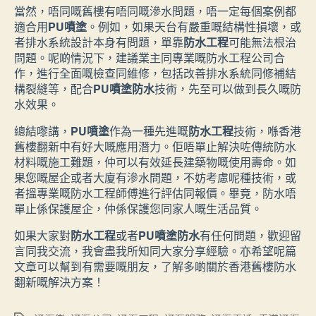
當然，唔同嘅舊樓有唔同嘅滲水問題，唔一定每個案例都
適合用
PU噴塗
。例如，如果天台有嚴重嘅結構性損壞，或
者排水系統設計本身有問題，單靠
防水工程
可能無法根治
問題。呢啲情況下，建議業主同專業嘅防水工程公司合
作，進行全面嘅檢查同維修，包括改善排水系統同修補結
構裂縫等，配合
PU噴塗防水
技術，先至可以做到長久嘅防
水效果。
總結嚟講，
PU噴塗
作為一種先進嘅
防水工程
技術，喺香港
舊樓翻新中有好大嘅應用潛力。佢唔單止解決咗傳統防水
材料嘅施工難題，仲可以有效延長建築物嘅使用壽命。如
果您嘅屋企或者大廈有滲水問題，不妨考慮呢種技術，或
者搵專業嘅防水工程師傅進行評估同報價。畢竟，防水唔
單止係保護屋企，仲係保護您同家人嘅生活品質。
如果大家對
防水工程
或者
PU噴塗防水
有任何問題，歡迎留
言同我交流，我會盡我所知同大家分享經驗。亦希望呢篇
文章可以幫到有需要嘅朋友，了解多啲關於香港舊樓防水
翻新嘅解決方案！