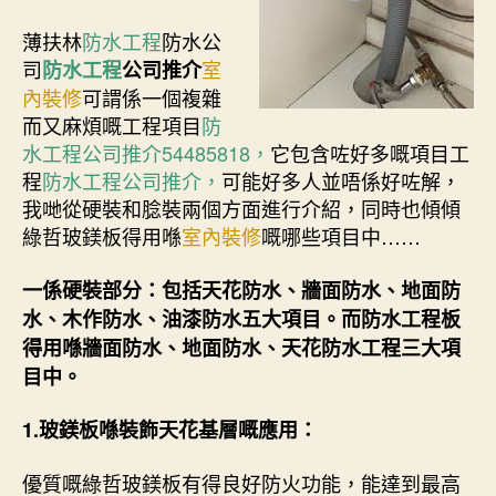
薄扶林
防水工程
防水公
司
室
防水工程
公司推介
內裝修
可謂係一個複雜
而又麻煩嘅工程項目
防
水工程公司推介54485818，
它包含咗好多嘅項目工
程
防水工程公司推介，
可能好多人並唔係好咗解，
我哋從硬裝和腍裝兩個方面進行介紹，同時也傾傾
綠哲玻鎂板得用喺
室內裝修
嘅哪些項目中……
一係硬裝部分：包括天花防水、牆面防水、地面防
水、木作防水、油漆防水五大項目。而防水工程板
得用喺牆面防水、地面防水、天花防水工程三大項
目中。
1.玻鎂板喺裝飾天花基層嘅應用：
優質嘅綠哲玻鎂板有得良好防火功能，能達到最高