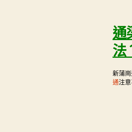
通
法
新蒲崗
通
注意