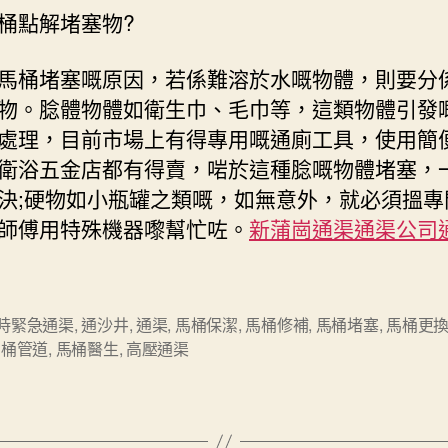
桶點解堵塞物?
馬桶堵塞嘅原因，若係難溶於水嘅物體，則要分
物。腍體物體如衛生巾、毛巾等，這類物體引發
處理，目前市場上有得專用嘅通廁工具，使用簡
衛浴五金店都有得賣，啱於這種腍嘅物體堵塞，
決;硬物如小瓶罐之類嘅，如無意外，就必須搵專
師傅用特殊機器嚟幫忙咗。
新蒲崗通渠通渠公司通
小時緊急通渠
,
通沙井
,
通渠
,
馬桶保潔
,
馬桶修補
,
馬桶堵塞
,
馬桶更
馬桶管道
,
馬桶醫生
,
高壓通渠