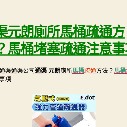
渠元朗廁所馬桶疏通方
？馬桶堵塞疏通注意事
通渠通渠公司
通渠 元朗
廁所
馬桶
疏通
方法？
馬桶
事項