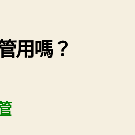
管用嗎？
管