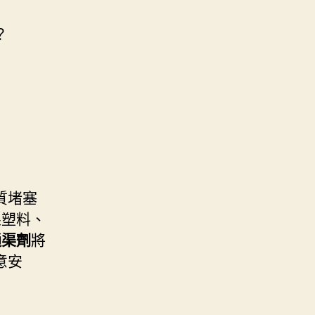
？
質堵塞
果塑料、
通渠劑
將
意安