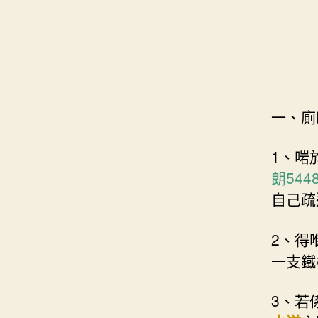
一、廁
1、啱
朗544
自己疏
2、得
一支鐵
3、若