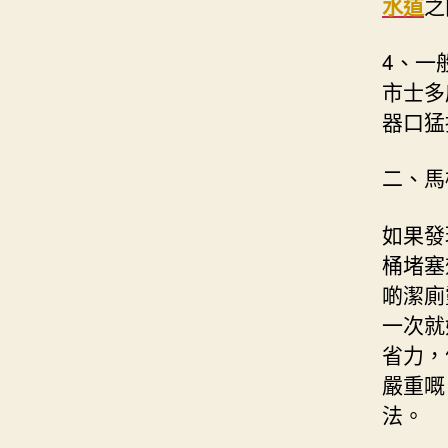
水道
之
4、一
市士多
器口猛
二、馬
如果發
桶堵塞
啲潔廁
一次就
省力，
嚴重嘅
法。