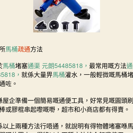
所
馬桶
疏通
方法
於
馬桶
堵塞
通渠 元朗54485818，
最常用嘅方法
通
85818，
就係大量畀
馬桶
灌水，一般輕微嘅馬桶
通咗。
喺屋企準備一個簡易嘅通便工具，好常見嘅圓頭
棒或膠棍串起嚟嘅嘢，超市和小商店都有得賣。
係以上兩種方法行唔通，就說明有得物體堵塞喺