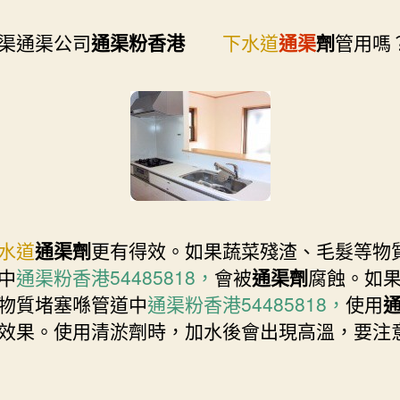
渠通渠公司
通渠粉香港
下水道
通渠
劑
管用嗎
水道
通渠劑
更有得效。如果蔬菜殘渣、毛髮等物
中
通渠粉香港54485818，
會被
通渠劑
腐蝕。如
物質堵塞喺管道中
通渠粉香港54485818，
使用
效果。使用清淤劑時，加水後會出現高溫，要注