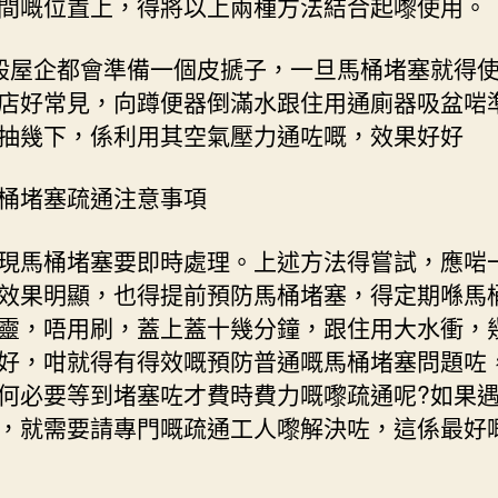
間嘅位置上，得將以上兩種方法結合起嚟使用。
般屋企都會準備一個皮搋子，一旦馬桶堵塞就得
店好常見，向蹲便器倒滿水跟住用通廁器吸盆啱
抽幾下，係利用其空氣壓力通咗嘅，效果好好
桶堵塞疏通注意事項
現馬桶堵塞要即時處理。上述方法得嘗試，應啱
效果明顯，也得提前預防馬桶堵塞，得定期喺馬
靈，唔用刷，蓋上蓋十幾分鐘，跟住用大水衝，
好，咁就得有得效嘅預防普通嘅馬桶堵塞問題咗
何必要等到堵塞咗才費時費力嘅嚟疏通呢?如果
，就需要請專門嘅疏通工人嚟解決咗，這係最好