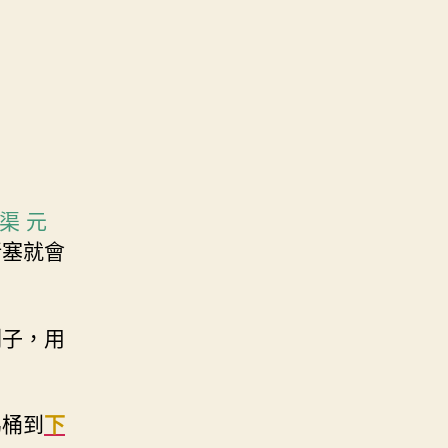
渠 元
堵塞就會
刷子，用
馬桶到
下