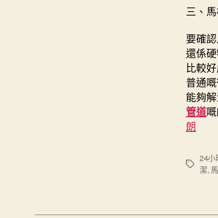
三、馬
要確認
還係硬
比較好
普通嘅
能夠解
管道
嘅
朗
24
Tags
潔
,