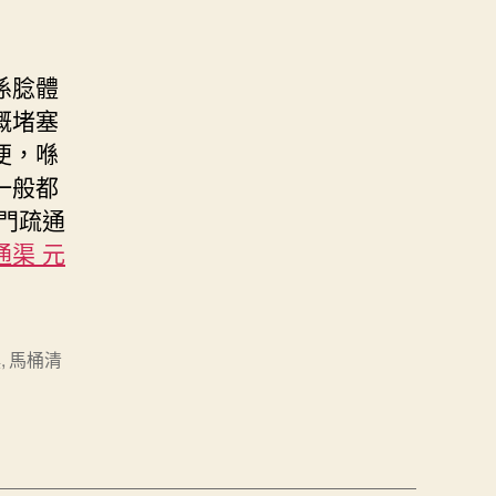
係腍體
嘅堵塞
便，喺
一般都
門疏通
渠 元
換
,
馬桶清