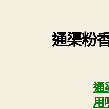
通渠粉
通
用