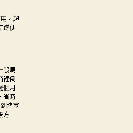
使用，超
準蹲便
一般馬
桶裡倒
幾個月
，省時
遇到堵塞
嘅方