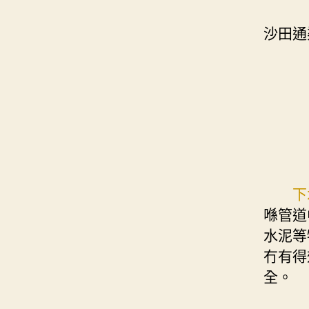
沙田通
下
喺管道
水泥等
冇有得
全。