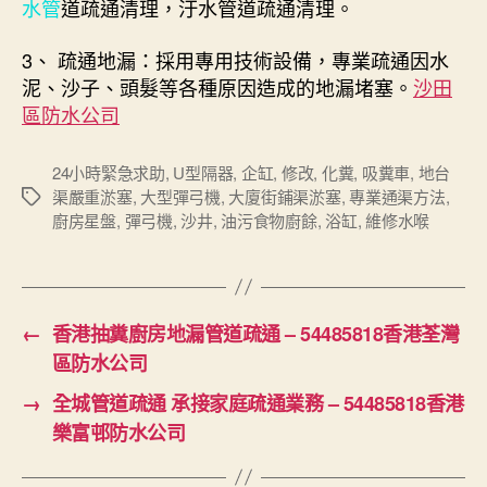
水管
道疏通清理，汙水管道疏通清理。
3、 疏通地漏：採用專用技術設備，專業疏通因水
泥、沙子、頭髮等各種原因造成的地漏堵塞。
沙田
區防水公司
24小時緊急求助
,
U型隔器
,
企缸
,
修改
,
化糞
,
吸糞車
,
地台
渠嚴重淤塞
,
大型彈弓機
,
大廈街鋪渠淤塞
,
專業通渠方法
,
Tags
廚房星盤
,
彈弓機
,
沙井
,
油污食物廚餘
,
浴缸
,
維修水喉
←
香港抽糞廚房地漏管道疏通 – 54485818香港荃灣
區防水公司
→
全城管道疏通 承接家庭疏通業務 – 54485818香港
樂富邨防水公司