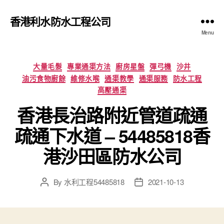
香港利水防水工程公司
Menu
Categories
大量毛髮
專業通渠方法
廚房星盤
彈弓機
沙井
油污食物廚餘
維修水喉
通渠教學
通渠服務
防水工程
高壓通渠
香港長治路附近管道疏通
疏通下水道 – 54485818香
港沙田區防水公司
By
水利工程54485818
2021-10-13
Post
Post
author
date