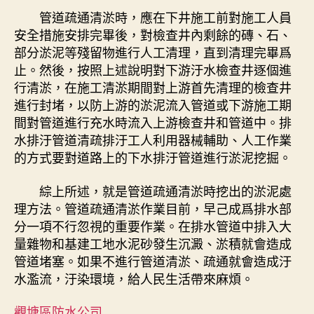
管道疏通清淤時，應在下井施工前對施工人員
安全措施安排完畢後，對檢查井內剩餘的磚、石、
部分淤泥等殘留物進行人工清理，直到清理完畢爲
止。然後，按照上述說明對下游汙水檢查井逐個進
行清淤，在施工清淤期間對上游首先清理的檢查井
進行封堵，以防上游的淤泥流入管道或下游施工期
間對管道進行充水時流入上游檢查井和管道中。排
水排汙管道清疏排汙工人利用器械輔助、人工作業
的方式要對道路上的下水排汙管道進行淤泥挖掘。
綜上所述，就是管道疏通清淤時挖出的淤泥處
理方法。管道疏通清淤作業目前，早己成爲排水部
分一項不行忽視的重要作業。在排水管道中排入大
量雜物和基建工地水泥砂發生沉澱、淤積就會造成
管道堵塞。如果不進行管道清淤、疏通就會造成汙
水濫流，汙染環境，給人民生活帶來麻煩。
觀塘區防水公司