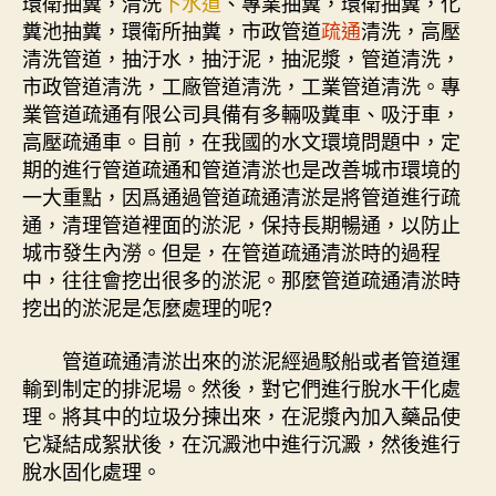
環衛抽糞，清洗
下水道
、專業抽糞，環衛抽糞，化
糞池抽糞，環衛所抽糞，市政管道
疏通
清洗，高壓
清洗管道，抽汙水，抽汙泥，抽泥漿，管道清洗，
市政管道清洗，工廠管道清洗，工業管道清洗。專
業管道疏通有限公司具備有多輛吸糞車、吸汙車，
高壓疏通車。目前，在我國的水文環境問題中，定
期的進行管道疏通和管道清淤也是改善城市環境的
一大重點，因爲通過管道疏通清淤是將管道進行疏
通，清理管道裡面的淤泥，保持長期暢通，以防止
城市發生內澇。但是，在管道疏通清淤時的過程
中，往往會挖出很多的淤泥。那麼管道疏通清淤時
挖出的淤泥是怎麼處理的呢?
管道疏通清淤出來的淤泥經過駁船或者管道運
輸到制定的排泥場。然後，對它們進行脫水干化處
理。將其中的垃圾分揀出來，在泥漿內加入藥品使
它凝結成絮狀後，在沉澱池中進行沉澱，然後進行
脫水固化處理。