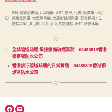
24小時緊急求助
,
U型隔器
,
企缸
,
修改
,
化糞
,
吸糞車
,
地台
渠嚴重淤塞
,
大型彈弓機
,
大廈街鋪渠淤塞
,
專業通渠方法
,
Tags
廚房星盤
,
彈弓機
,
沙井
,
油污食物廚餘
,
浴缸
,
維修水喉
←
全城管道疏通 承接家庭疏通業務 – 54485818香港
樂富邨防水公司
→
香港排汙管道疏通的日常養護 – 54485818香港觀
塘區防水公司