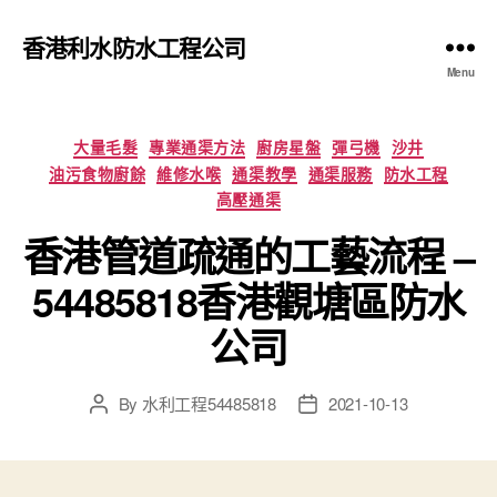
香港利水防水工程公司
Menu
Categories
大量毛髮
專業通渠方法
廚房星盤
彈弓機
沙井
油污食物廚餘
維修水喉
通渠教學
通渠服務
防水工程
高壓通渠
香港管道疏通的工藝流程 –
54485818香港觀塘區防水
公司
By
水利工程54485818
2021-10-13
Post
Post
author
date