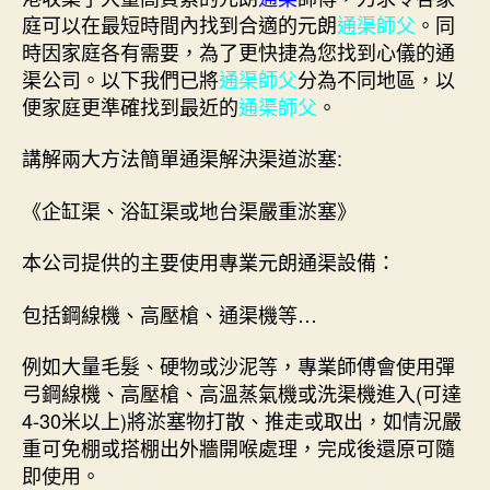
庭可以在最短時間內找到合適的元朗
通渠師父
。同
時因家庭各有需要，為了更快捷為您找到心儀的通
渠公司。以下我們已將
通渠師父
分為不同地區，以
便家庭更準確找到最近的
通渠師父
。
講解兩大方法簡單通渠解決渠道淤塞:
《企缸渠、浴缸渠或地台渠嚴重淤塞》
本公司提供的主要使用專業元朗通渠設備：
包括鋼線機、高壓槍、通渠機等…
例如大量毛髮、硬物或沙泥等，專業師傅會使用彈
弓鋼線機、高壓槍、高溫蒸氣機或洗渠機進入(可達
4-30米以上)將淤塞物打散、推走或取出，如情況嚴
重可免棚或搭棚出外牆開喉處理，完成後還原可隨
即使用。