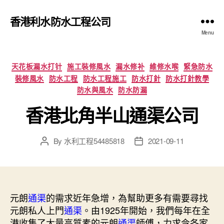
香港利水防水工程公司
Menu
Categories
天花板漏水打针
施工裝修風水
漏水修补
維修水喉
緊急防水
裝修風水
防水工程
防水工程施工
防水打針
防水打針教學
防水與風水
防水防漏
香港北角半山通渠公司
By
水利工程54485818
2021-09-11
Post
Post
author
date
元朗
通渠
的需求近年急增，為幫助更多有需要尋找
元朗私人上門
通渠
。由1925年開始，我們每年在全
港收集了大量高質素的元朗
通渠
師傅，力求令各家