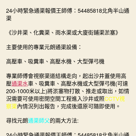
24小時緊急通渠報價王師傅：54485818北角半山通
渠
《沙井渠、化糞渠、雨水渠或大廈街鋪渠淤塞》
主要使用的專業元朗通渠設備：
高壓車、吸糞車、高壓水機、大型彈弓機
專業師傅會視察渠道結構走向，起出沙井蓋使用高
壓
通渠水
車、吸糞車、高壓水機或大型彈弓機(可達
200-1000米以上)將淤塞物打散、推走或取出，如情
況需要可使用密閉空間工程進入沙井或照
CCTV視
察渠
內情況列出報告，完成後還原可隨即使用。
尋找元朗
通渠師父
的兩大方法:
24小時緊急通渠報價王師傅：54485818北角半山通