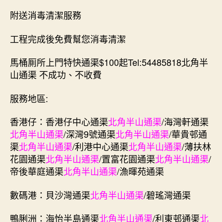
附送消毒清潔服務
工程完成後免費幫您消毒清潔
馬桶厠所上門特快通渠$100起Tel:54485818北角半
山通渠 不成功、不收費
服務地區:
香港仔：香港仔中心通渠
北角半山通渠
/海灣軒通渠
北角半山通渠
/深灣9號通渠
北角半山通渠
/華貴邨通
渠
北角半山通渠
/利港中心通渠
北角半山通渠
/薄扶林
花園通渠
北角半山通渠
/置富花園通渠
北角半山通渠
/
帝後華庭通渠
北角半山通渠
/漁暉苑通渠
數碼港：貝沙灣通渠
北角半山通渠
/碧瑤灣通渠
鴨脷洲：海怡半島通渠
北角半山通渠
/利東邨通渠
北