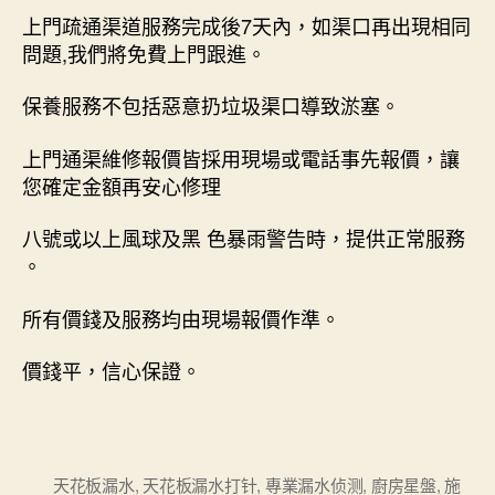
上門疏通渠道服務完成後7天內，如渠口再出現相同
問題,我們將免費上門跟進。
保養服務不包括惡意扔垃圾渠口導致淤塞。
上門通渠維修報價皆採用現場或電話事先報價，讓
您確定金額再安心修理
八號或以上風球及黑 色暴雨警告時，提供正常服務
。
所有價錢及服務均由現場報價作準。
價錢平，信心保證。
天花板漏水
,
天花板漏水打针
,
專業漏水侦测
,
廚房星盤
,
施