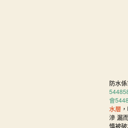
防水係
54485
會544
水層
，
滲 漏
慎被破