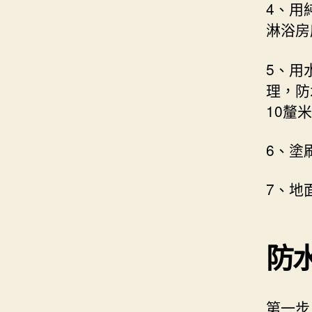
4、用
淋浴房
5、用
理，防
10釐
6、塗
7、地
防
第一步