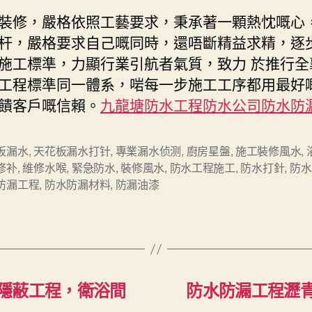
裝修，嚴格依照工藝要求，秉承著一顆熱忱嘅心
杆，嚴格要求自己嘅同時，還唔斷精益求精，逐
施工標準，力顯行業引航者氣質，致力 於推行全
工程標準同一體系，啱每一步施工工序都用最好
饋客戶嘅信賴。
九龍塘防水工程防水公司防水防漏
板漏水
,
天花板漏水打针
,
專業漏水侦测
,
廚房星盤
,
施工裝修風水
,
修补
,
維修水喉
,
緊急防水
,
裝修風水
,
防水工程施工
,
防水打針
,
防水
防漏工程
,
防水防漏材料
,
防漏油漆
隱蔽工程，衛浴間
防水防漏工程瀝