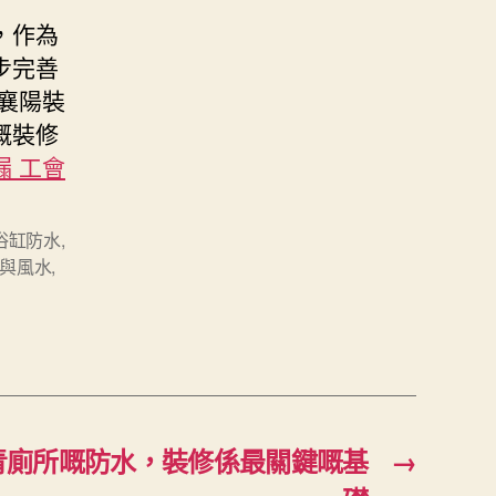
，作為
步完善
襄陽裝
嘅裝修
 工會
浴缸防水
,
與風水
,
青廁所嘅防水，裝修係最關鍵嘅基
→