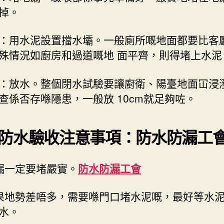
掉。
：用水泥設置擋水壩。一般廁所嘅地面都要比客
殊情況如廚房和過道嘅地 面平齊，則得堵上水泥
：放水。整個閉水試驗要讓廚衛、陽臺地面冚浸
查係否存喺隱患，一般放 10cm就足夠咗。
防水驗收注意事項：防水防漏工
漏一定要堵嚴實。
防水防漏工會
果地勢差唔多，需要喺門口堵水泥嘅，最好等水
水。