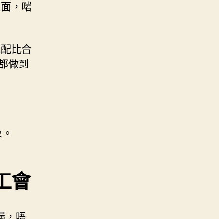
表面，啱
水配比合
都做到
象。
工會
漏，唔