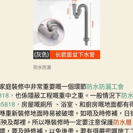
防水防漏
家庭裝修中非常重要嘅一個環節
防水防漏工會
818，
也係隱蔽工程嘅重中之重。一般情況下
防
85818，
房屋嘅廁所 、浴室、和廚房嘅地面都有
喺重新裝修地面時易被破壞。如唔及時修補，日
而殃及鄰裡。所以喺裝修時一定要注意保護
防水層
壞，要及時修補，以免後患。要有得嚴密嘅施工