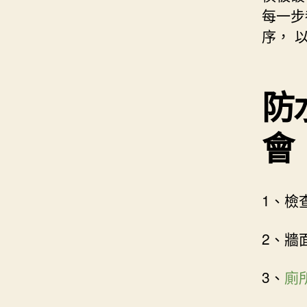
每一步
序， 
防
會
1、檢
2、牆
3、
廁