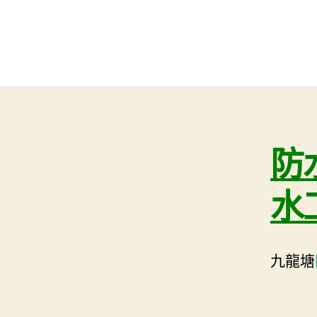
防
水
九龍塘