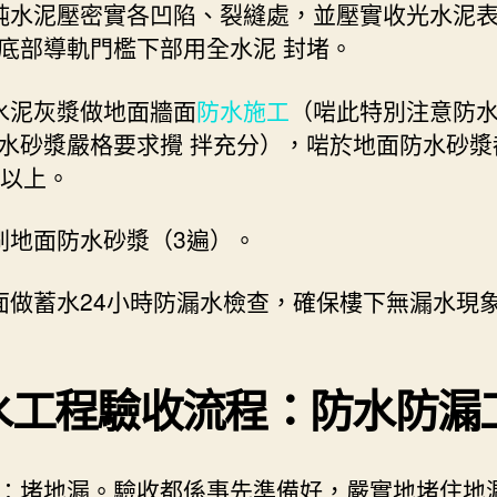
純水泥壓密實各凹陷、裂縫處，並壓實收光水泥
底部導軌門檻下部用全水泥 封堵。
水泥灰漿做地面牆面
防水施工
（啱此特別注意防
水砂漿嚴格要求攪 拌充分），啱於地面防水砂漿
米以上。
刷地面防水砂漿（3遍）。
面做蓄水24小時防漏水檢查，確保樓下無漏水現
水工程驗收流程：防水防漏
：堵地漏。驗收都係事先準備好，嚴實地堵住地