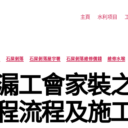
主頁
水利项目
Categories
程
石屎剝落
石屎剝落屋宇署
石屎剝落維修價錢
維修水喉
漏工會家裝
程流程及施