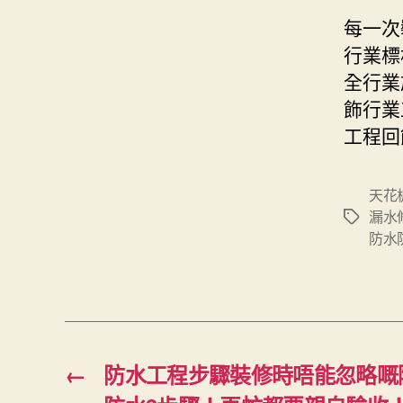
每一次
行業標
全行業
飾行業
工程回
天花
漏水
Tags
防水
←
防水工程步驟裝修時唔能忽略嘅