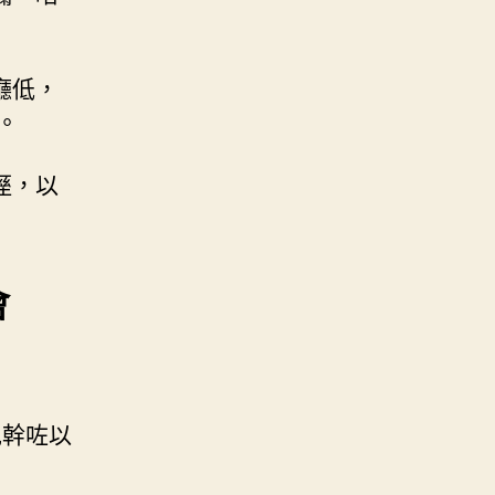
廳低，
。
溼，以
會
泥幹咗以