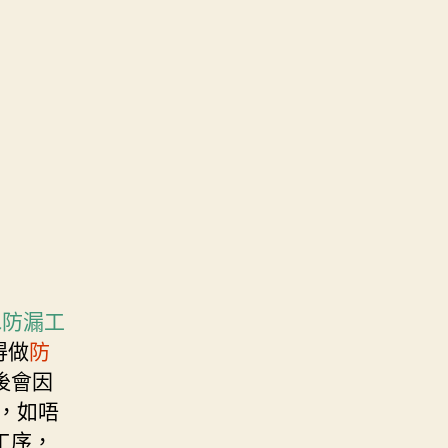
水防漏工
得做
防
後會因
，如唔
工序，