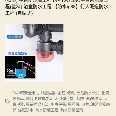
程(塗料) 浴室防水工程 【防水ip68】行人隧道防水
工程 (自貼式)
24小時緊急求助
,
U型隔器
,
企缸
,
修改
,
元朗防水公司
,
化糞
,
吸糞車
,
地台渠嚴重淤塞
,
大型彈弓機
,
大廈街鋪渠淤塞
,
大
Tags
量毛髮
,
專業通渠方法
,
廚房星盤
,
彈弓機
,
沙井
,
油污食物廚
餘
,
浴缸防水
,
防水防漏工程
,
防水防漏荃灣